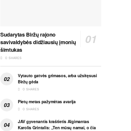
Sudarytas Biržų rajono
savivaldybės didžiausių įmonių
šimtukas
0 SHARES
Vytauto gatvės grimasos, arba užsitęsusi
Biržų gėda
0 SHARES
Pietų metas pažymėtas avarija
0 SHARES
JAV gyvenantis kraštietis Algimantas
Karolis Grintalis: „Ten mūsų namai, o čia