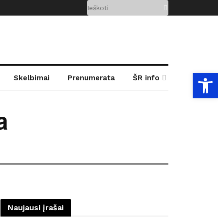
Open
Skelbimai
Prenumerata
ŠR info
a
Naujausi įrašai