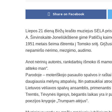
Share on Facebook
Liepos 21 dieną Biržų krašto muziejus SĖLA pris
A. Širvinskaitė-Joneliūkštienė gimė Patilčių kai
1951 metais šeima ištremta į Tomsko sritį. Grįžusi
nepamiršo nėrimo, mezgimo, audimo.
Anot nėrinių autorės, rankdarbių išmoko iš mam
atiteko man“.
Parodoje – moteriškojo pasaulio spalvos ir raštai 
daugiausia mėlynų atspalvių. Itin patraukliai atr
Lietuvos vėliavos spalvų ansamblis, primenantis d
Tremtis, Tėvynės ilgesys, bėgantis laikas yra ir 
poezijos knygoje „Trumpam atėjus“.