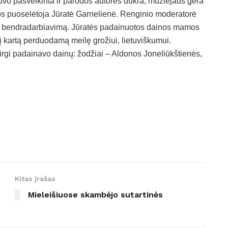
uvo pasveikinta ir parodos autorės dukra, muziejaus gera
ūros puoselėtoja Jūratė Garnelienė. Renginio moderatorė
ką bendradarbiavimą. Jūratės padainuotos dainos mamos
s į kartą perduodamą meilę grožiui, lietuviškumui.
s irgi padainavo dainų: žodžiai – Aldonos Joneliūkštienės,
Kitas įrašas
Mieleišiuose skambėjo sutartinės