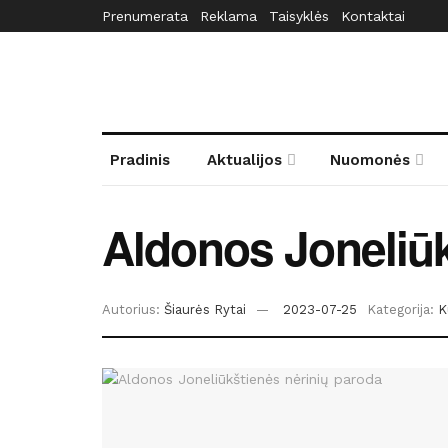
Prenumerata
Reklama
Taisyklės
Kontaktai
Pradinis
Aktualijos
Nuomonės
Aldonos Joneliūk
Autorius:
Šiaurės Rytai
2023-07-25
Kategorija:
K