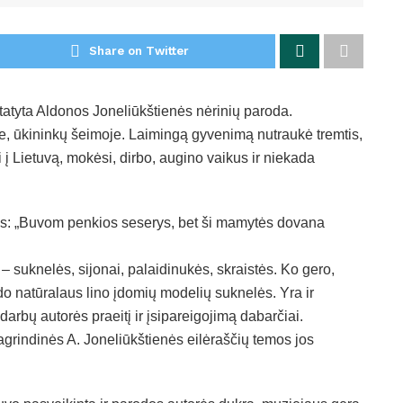
Share on Twitter
tatyta Aldonos Joneliūkštienės nėrinių paroda.
me, ūkininkų šeimoje. Laimingą gyvenimą nutraukė tremtis,
 į Lietuvą, mokėsi, dirbo, augino vaikus ir niekada
os: „Buvom penkios seserys, bet ši mamytės dovana
– suknelės, sijonai, palaidinukės, skraistės. Ko gero,
odo natūralaus lino įdomių modelių suknelės. Yra ir
arbų autorės praeitį ir įsipareigojimą dabarčiai.
pagrindinės A. Joneliūkštienės eilėraščių temos jos