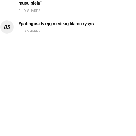
mūsų siela“
0 SHARES
Ypatingas dviejų medikių likimo ryšys
0 SHARES