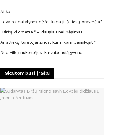
Afiša
Lova su patalynės dėže: kada ji iš tiesų praverčia?
„Biržų kilometrai“ – daugiau nei bėgimas
Ar atliekų turėtojai žinos, kur ir kam pasiskųsti?
Nuo vilkų nukentėjusi karvutė neišgyveno
Skaitomiausi įrašai