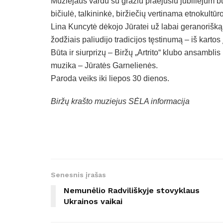
Muziejaus vardu su gražiu praėjusiu jubiliejum b
bičiulė, talkininkė, biržiečių vertinama etnokult
Lina Kuncytė dėkojo Jūratei už labai geranoriš
žodžiais paliudijo tradicijos tęstinumą – iš karto
Būta ir siurprizų – Biržų „Artrito“ klubo ansambli
muzika – Jūratės Garnelienės.
Paroda veiks iki liepos 30 dienos.
Biržų krašto muziejus SĖLA informacija
Senesnis įrašas
Nemunėlio Radviliškyje stovyklaus
Ukrainos vaikai