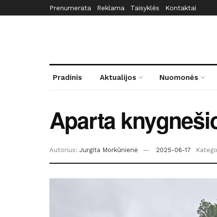
Prenumerata
Reklama
Taisyklės
Kontaktai
Pradinis
Aktualijos
Nuomonės
Aparta knygnešio
Autorius:
Jurgita Morkūnienė
2025-06-17
Kategor