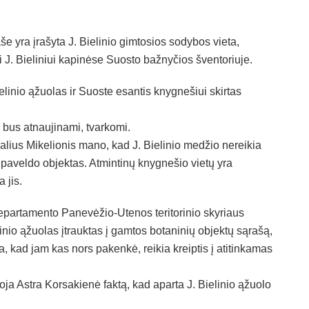
e yra įrašyta J. Bielinio gimtosios sodybos vieta,
ui J. Bieliniui kapinėse Suosto bažnyčios šventoriuje.
ielinio ąžuolas ir Suoste esantis knygnešiui skirtas
 bus atnaujinami, tvarkomi.
lius Mikelionis mano, kad J. Bielinio medžio nereikia
os paveldo objektas. Atmintinų knygnešio vietų yra
 jis.
departamento Panevėžio-Utenos teritorinio skyriaus
io ąžuolas įtrauktas į gamtos botaninių objektų sąrašą,
 kad jam kas nors pakenkė, reikia kreiptis į atitinkamas
ja Astra Korsakienė faktą, kad aparta J. Bielinio ąžuolo