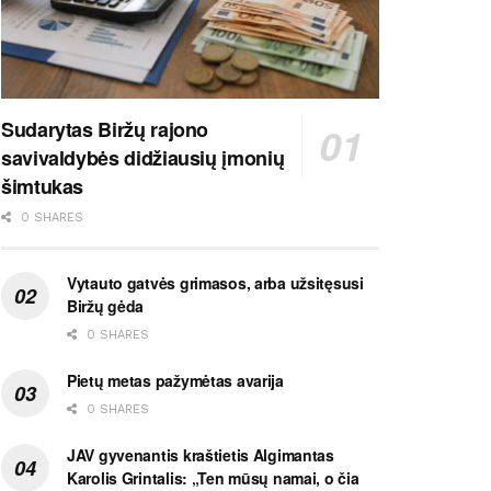
Sudarytas Biržų rajono
savivaldybės didžiausių įmonių
šimtukas
0 SHARES
Vytauto gatvės grimasos, arba užsitęsusi
Biržų gėda
0 SHARES
Pietų metas pažymėtas avarija
0 SHARES
JAV gyvenantis kraštietis Algimantas
Karolis Grintalis: „Ten mūsų namai, o čia