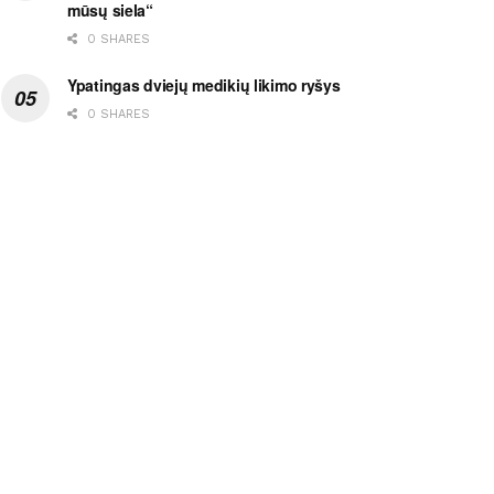
mūsų siela“
0 SHARES
Ypatingas dviejų medikių likimo ryšys
0 SHARES