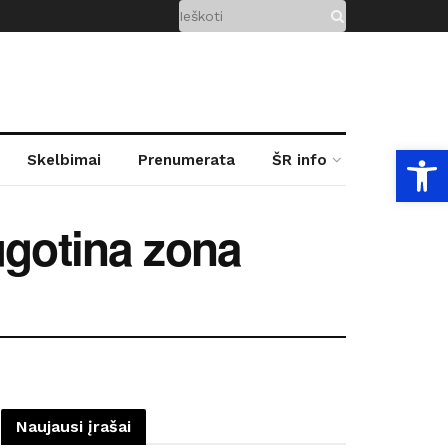
Open
Skelbimai
Prenumerata
ŠR info
ugotina zona
Naujausi įrašai