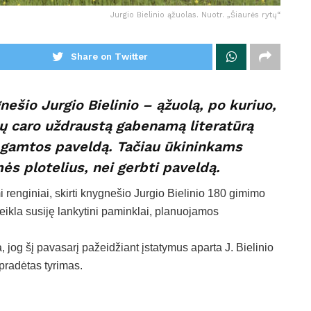
Jurgio Bielinio ąžuolas. Nuotr. „Šiaurės rytų“
Share on Twitter
ešio Jurgio Bielinio – ąžuolą, po kuriuo,
sų caro uždraustą gabenamą literatūrą
p gamtos paveldą. Tačiau ūkininkams
ės plotelius, nei gerbti paveldą.
 renginiai, skirti knygnešio Jurgio Bielinio 180 gimimo
ikla susiję lankytini paminklai, planuojamos
jog šį pavasarį pažeidžiant įstatymus aparta J. Bielinio
pradėtas tyrimas.