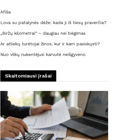
Afiša
Lova su patalynės dėže: kada ji iš tiesų praverčia?
„Biržų kilometrai“ – daugiau nei bėgimas
Ar atliekų turėtojai žinos, kur ir kam pasiskųsti?
Nuo vilkų nukentėjusi karvutė neišgyveno
Skaitomiausi įrašai