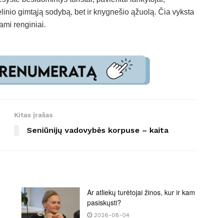
linio gimtąją sodybą, bet ir knygnešio ąžuolą. Čia vyksta
ami renginiai.
Kitas įrašas
Seniūnijų vadovybės korpuse – kaita
Ar atliekų turėtojai žinos, kur ir kam
pasiskųsti?
2026-08-04