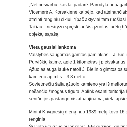
„Net nesvarbu, kas tai padarė. Parodyta nepagarb
Vicemerė A. Korsakienė kalbėjo, kad ateinančiais
atminti renginių ciklui. Ypač aktyviai tam ruošiasi
Tačiau ji nesiryžo spręsti, ar šis ąžuolas turėtų 
objektų sąrašą.
Vieta gausiai lankoma
Valstybės saugomas gamtos paminklas – J. Bieli
Purviškių kaime, apie 1 kilometras į pietvakarius
Ąžuolas auga lauke netoli J. Bielinio gimtosios 
kamieno apimtis – 3,8 metro.
Sovietmečiu šalia ąžuolo kamieno yra iš melioru
nešančio žmogaus figūra. Aplink esanti teritorija k
seniūnijos pastangomis atnaujinama, vieta apši
Minint Knygnešių dieną nuo 1989 metų kovo 16 di
renginiai.
Ši vieta yra gausiai lankoma. Ekskursijos, knygneš