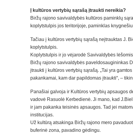
Į kultūros vertybių sąrašą įtraukti nereikia?
Biržų rajono savivaldybės kultūros paminklų sąraš
koplytstulpis jos teritorijoje, paminklas knygneši
Tačiau į kultūros vertybių sąrašą neįtrauktas J. B
koplytstulpis.
Koplytstulpis ir jo vėjarodė Savivaldybės lėšomis
Biržų rajono savivaldybės paveldosaugininkas Da
įtraukti į kultūros vertybių sąrašą. „Tai yra gamt
pakankamai, kam dar papildomas įtraukti“, – tikina
Panašiai galvoja ir Kultūros vertybių apsaugos 
vadovė Rasuolė Kerbedienė. Ji mano, kad J.Bielin
ir jam pakanka teisinės apsaugos. Tad jei matoma,
institucijas.
Už kultūrą atsakinga Biržų rajono mero pavaduoto
buferinė zona, pavadino gėdingu.