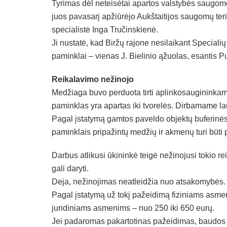
Tyrimas dėl neteisėtai apartos valstybės saugo
juos pavasarį apžiūrėjo Aukštaitijos saugomų terit
specialistė Inga Tručinskienė.
Ji nustatė, kad Biržų rajone nesilaikant Special
paminklai – vienas J. Bielinio ąžuolas, esantis P
Reikalavimo nežinojo
Medžiaga buvo perduota tirti aplinkosaugininkam
paminklas yra apartas iki tvorelės. Dirbamame l
Pagal įstatymą gamtos paveldo objektų buferinės 
paminklais pripažintų medžių ir akmenų turi būti 
Darbus atlikusi ūkininkė teigė nežinojusi tokio rei
gali daryti.
Deja, nežinojimas neatleidžia nuo atsakomybės. 
Pagal įstatymą už tokį pažeidimą fiziniams asm
juridiniams asmenims – nuo 250 iki 650 eurų.
Jei padaromas pakartotinas pažeidimas, baudos 