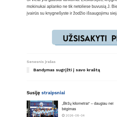
mokinukai aplanko ne tik netoliese buvusią J. Bie
įvairūs su knygnešyste ir žodžio išsaugojimu siej
Senesnis įrašas
Bandymas sugrįžti į savo kraštą
Susiję
straipsniai
„Biržų kilometrai“ – daugiau nei
bėgimas
2026-08-04