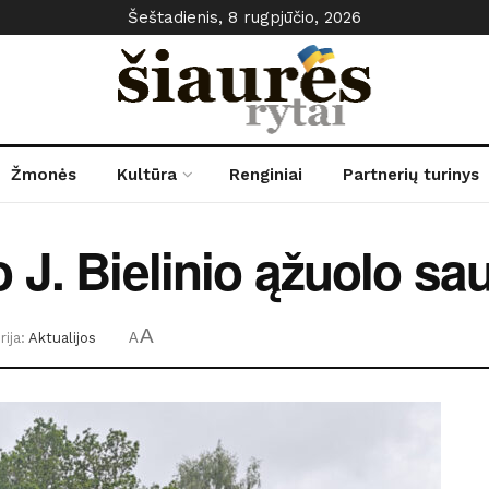
Šeštadienis, 8 rugpjūčio, 2026
Žmonės
Kultūra
Renginiai
Partnerių turinys
 J. Bielinio ąžuolo sa
A
ija:
Aktualijos
A