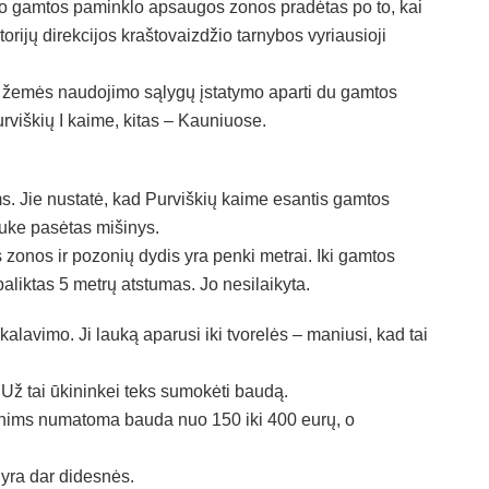
mo gamtos paminklo apsaugos zonos pradėtas po to, kai
orijų direkcijos kraštovaizdžio tarnybos vyriausioji
ių žemės naudojimo sąlygų įstatymo aparti du gamtos
urviškių I kaime, kitas – Kauniuose.
s. Jie nustatė, kad Purviškių kaime esantis gamtos
auke pasėtas mišinys.
zonos ir pozonių dydis yra penki metrai. Iki gamtos
paliktas 5 metrų atstumas. Jo nesilaikyta.
kalavimo. Ji lauką aparusi iki tvorelės – maniusi, kad tai
Už tai ūkininkei teks sumokėti baudą.
enims numatoma bauda nuo 150 iki 400 eurų, o
yra dar didesnės.