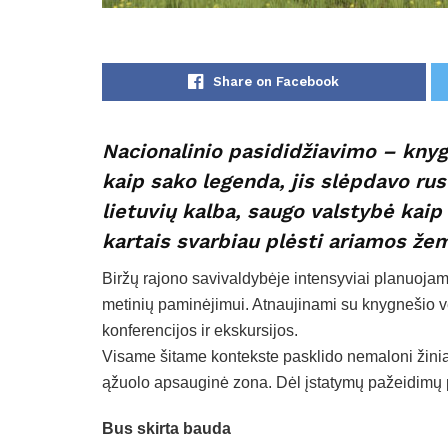
Share on Facebook
Nacionalinio pasididžiavimo – knygn
kaip sako legenda, jis slėpdavo ru
lietuvių kalba, saugo valstybė kai
kartais svarbiau plėsti ariamos žem
Biržų rajono savivaldybėje intensyviai planuojami
metinių paminėjimui. Atnaujinami su knygnešio ve
konferencijos ir ekskursijos.
Visame šitame kontekste pasklido nemaloni žinia, 
ąžuolo apsauginė zona. Dėl įstatymų pažeidimų 
Bus skirta bauda