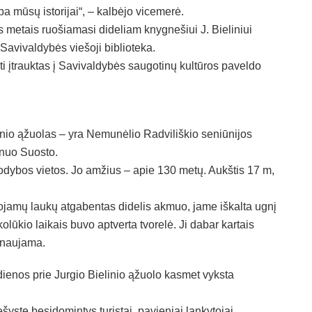
a mūsų istorijai“, – kalbėjo vicemerė.
 metais ruošiamasi dideliam knygnešiui J. Bieliniui
 Savivaldybės viešoji biblioteka.
būti įtrauktas į Savivaldybės saugotinų kultūros paveldo
nio ąžuolas – yra Nemunėlio Radviliškio seniūnijos
 nuo Suosto.
sodybos vietos. Jo amžius – apie 130 metų. Aukštis 17 m,
ojamų laukų atgabentas didelis akmuo, jame iškalta ugnį
olūkio laikais buvo aptverta tvorelė. Ji dabar kartais
enaujama.
enos prie Jurgio Bielinio ąžuolo kasmet vyksta
yste besidomintys turistai, pavieniai lankytojai,