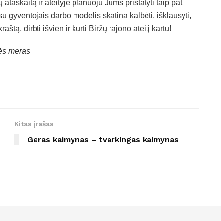
taskaitą ir ateityje planuoju Jums pristatyti taip pat
su gyventojais darbo modelis skatina kalbėti, išklausyti,
aštą, dirbti išvien ir kurti Biržų rajono ateitį kartu!
bės meras
Kitas įrašas
Geras kaimynas – tvarkingas kaimynas