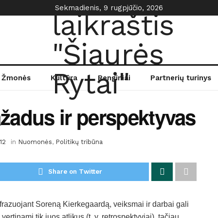
Sekmadienis, 9 rugpjūčio, 2026
Žmonės
Kultūra
Renginiai
Partnerių turinys
ažadus ir perspektyvas
12
in
Nuomonės
,
Politikų tribūna
Share on Twitter
frazuojant Soreną Kierkegaardą, veiksmai ir darbai gali
 vertinami tik juos atlikus (t. y. retrospektyviai), tačiau