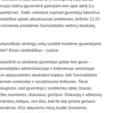
ncijas būtina įgyvendinti galvojant vien apie ateitį (t.y.
spektyviai). Todėl, siekdami suprasti gyventojų lūkesčius
betarpiškai aptarti aktualiausias problemas, birželio 12-25
su komanda pristatėme Savivaldybės metinių ataskaitų
keturiolikoje skirtingų vietų susitikti kvietėme gyventojams
kė? Būsiu savikritiškas – įvairiai.
sipažinti su ataskaita gyventojai galėjo tiek gyvai –
vivaldybės administracijoje ir kiekvienoje seniūnijoje
vo atspausdintos ataskaitos kopijos, tiek Savivaldybės
terneto svetainėje ir socialiniuose tinkluose. Tikrai
iaugiuosi, kad gyventojai į susitikimus atėjo, klausė,
iškė nuomones, diskutavo, ginčijosi. Diskusijų ir aštresnių
mentarų nebijau, nes tikiu, kad tik taip gimsta geriausi
rendimai. Ačiū aktyviems mūsų krašto žmonėmis,