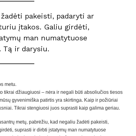
žadėti pakeisti, padaryti ar
uriu įtakos. Galiu girdėti,
įstatymų man numatytuose
Tą ir darysiu.
os metu.
o tikrai džiaugiuosi – nėra ir negali būti absoliučios tiesos
ūsų gyvenimiška patirtis yra skirtinga. Kaip ir požiūriai
sniai. Tikrai stengiuosi juos suprasti kaip galima geriau.
usantrų metų, pabrėžiu, kad negaliu žadėti pakeisti,
 girdėti, suprasti ir dirbti įstatymų man numatytuose