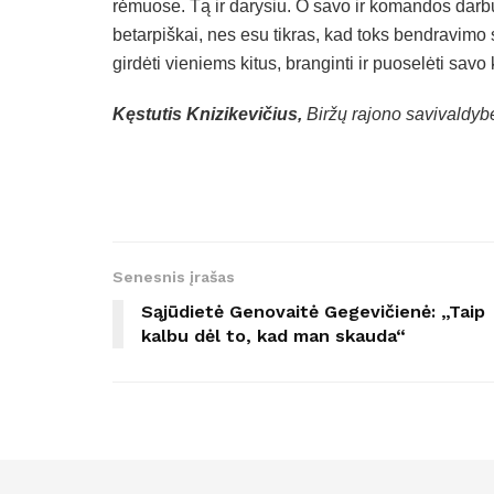
rėmuose. Tą ir darysiu. O savo ir komandos darbų a
betarpiškai, nes esu tikras, kad toks bendravimo 
girdėti vieniems kitus, branginti ir puoselėti savo kr
Kęstutis Knizikevičius,
Biržų rajono savivaldy
Senesnis įrašas
Sąjūdietė Genovaitė Gegevičienė: „Taip
kalbu dėl to, kad man skauda“