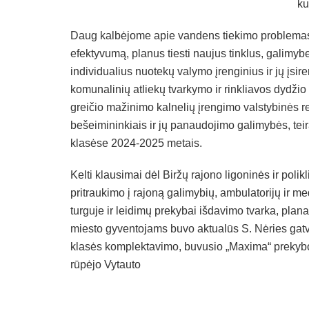
ku
Daug kalbėjome apie vandens tiekimo problemas
efektyvumą, planus tiesti naujus tinklus, galimybes
individualius nuotekų valymo įrenginius ir jų 
komunalinių atliekų tvarkymo ir rinkliavos dydžio 
greičio mažinimo kalnelių įrengimo valstybinės r
bešeimininkiais ir jų panaudojimo galimybės, tei
klasėse 2024-2025 metais.
Kelti klausimai dėl Biržų rajono ligoninės ir poli
pritraukimo į rajoną galimybių, ambulatorijų ir m
turguje ir leidimų prekybai išdavimo tvarka, plana
miesto gyventojams buvo aktualūs S. Nėries gatv
klasės komplektavimo, buvusio „Maxima“ prekybo
rūpėjo Vytauto