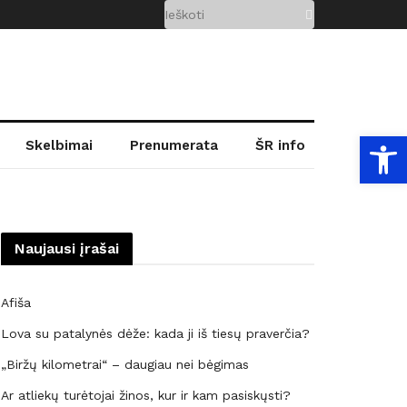
Open
Skelbimai
Prenumerata
ŠR info
Naujausi įrašai
Afiša
Lova su patalynės dėže: kada ji iš tiesų praverčia?
„Biržų kilometrai“ – daugiau nei bėgimas
Ar atliekų turėtojai žinos, kur ir kam pasiskųsti?