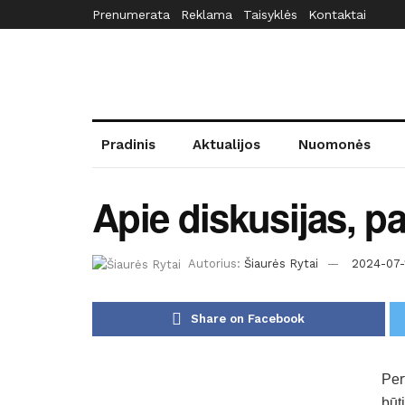
Prenumerata
Reklama
Taisyklės
Kontaktai
Pradinis
Aktualijos
Nuomonės
Apie diskusijas, p
Autorius:
Šiaurės Rytai
2024-07-
Share on Facebook
Per
būti