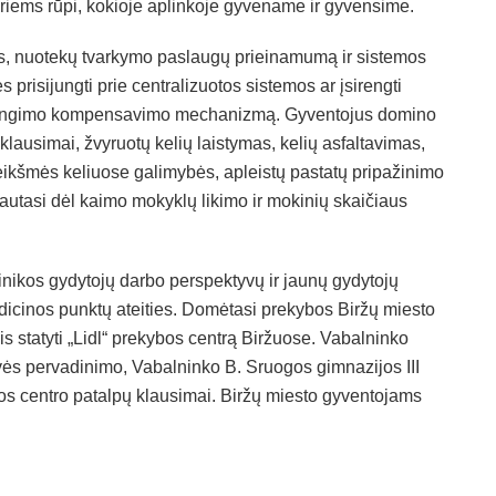
riems rūpi, kokioje aplinkoje gyvename ir gyvensime.
, nuotekų tvarkymo paslaugų prieinamumą ir sistemos
 prisijungti prie centralizuotos sistemos ar įsirengti
įsirengimo kompensavimo mechanizmą. Gyventojus domino
klausimai, žvyruotų kelių laistymas, kelių asfaltavimas,
eikšmės keliuose galimybės, apleistų pastatų pripažinimo
rautasi dėl kaimo mokyklų likimo ir mokinių skaičiaus
klinikos gydytojų darbo perspektyvų ir jaunų gydytojų
edicinos punktų ateities. Domėtasi prekybos Biržų miesto
is statyti „Lidl“ prekybos centrą Biržuose. Vabalninko
ės pervadinimo, Vabalninko B. Sruogos gimnazijos III
s centro patalpų klausimai. Biržų miesto gyventojams