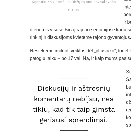
Kęstutis Knizikevičius, Biržų rajono savivaldybės
inte
meras
per
ir 
dienomis visose Biržų rajono seniūnijose kartu 
rinkinį ir diskusijoms kvietėme rajono gyventojus.
Nesiekėme imituoti veiklos dėl „pliusiuko“, todėl 
patogiu laiku – po 17 val. Na, ir kaip mums pasise
Su
Sa
Diskusijų ir aštresnių
bu
in
komentarų nebijau, nes
dž
tikiu, kad tik taip gimsta
re
ko
geriausi sprendimai.
sp