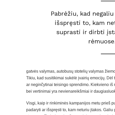
Pabrėžiu, kad negaliu 
išspręsti to, kam net
suprasti ir dirbti 
rėmuose. 
gatvės valymas, autobusų stotelių valymas žiem
Tikiu, kad susitikimai sukėlė įvairių emocijų. Dėl t
ar neginčytinai teisingo sprendimo. Kiekvieno iš m
bei vertinimai yra nevienareikšmiai ir daugiasluok
Visgi, kaip ir rinkiminės kampanijos metu prieš p
padaryti ar išspręsti to, kam neturiu įtakos. Galiu