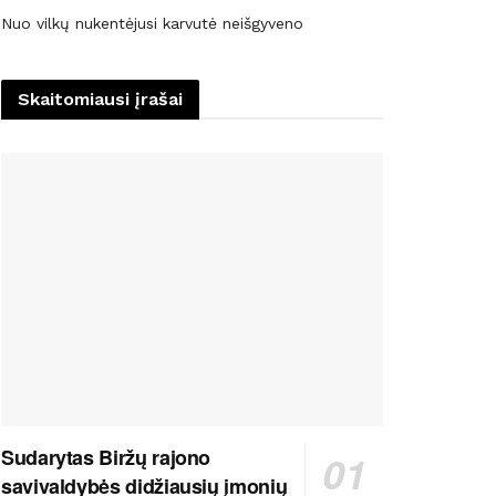
Nuo vilkų nukentėjusi karvutė neišgyveno
Skaitomiausi įrašai
Sudarytas Biržų rajono
savivaldybės didžiausių įmonių