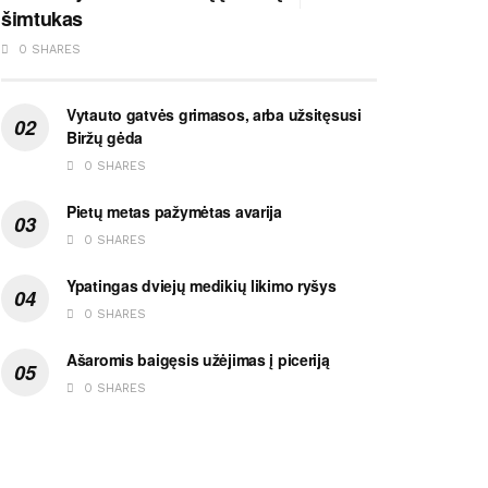
šimtukas
0 SHARES
Vytauto gatvės grimasos, arba užsitęsusi
Biržų gėda
0 SHARES
Pietų metas pažymėtas avarija
0 SHARES
Ypatingas dviejų medikių likimo ryšys
0 SHARES
Ašaromis baigęsis užėjimas į piceriją
0 SHARES