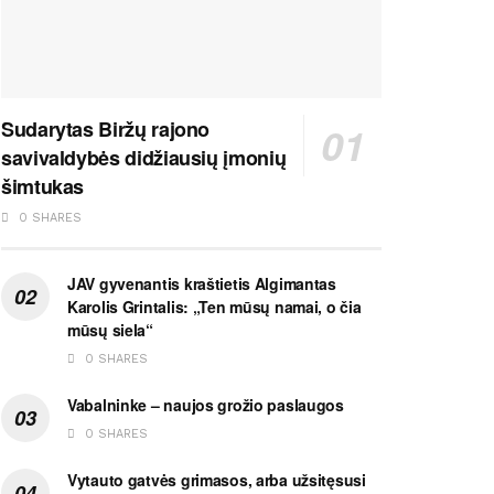
Sudarytas Biržų rajono
savivaldybės didžiausių įmonių
šimtukas
0 SHARES
JAV gyvenantis kraštietis Algimantas
Karolis Grintalis: „Ten mūsų namai, o čia
mūsų siela“
0 SHARES
Vabalninke – naujos grožio paslaugos
0 SHARES
Vytauto gatvės grimasos, arba užsitęsusi