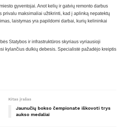
i miesto gyventojai. Anot kelių ir gatvių remonto darbus
 privalu maksimaliai užtikrinti, kad į aplinką nepatektų
imas, laistymas yra papildomi darbai, kurių kelininkai
ės Statybos ir infrastruktūros skyriaus vyriausioji
si kylančius dulkių debesis. Specialistė pažadėjo kreiptis
Kitas įrašas
Jaunučių bokso čempionate iškovoti trys
aukso medaliai