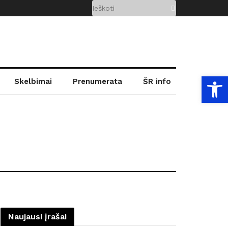
Open
Skelbimai
Prenumerata
ŠR info
Naujausi įrašai