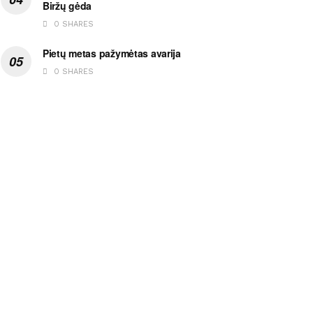
Biržų gėda
0 SHARES
Pietų metas pažymėtas avarija
0 SHARES