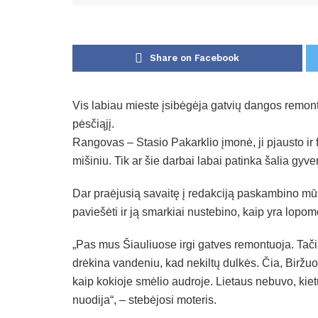
Share on Facebook
Vis labiau mieste įsibėgėja gatvių dangos remontas
pėsčiąjį.
Rangovas – Stasio Pakarklio įmonė, ji pjausto ir 
mišiniu. Tik ar šie darbai labai patinka šalia g
Dar praėjusią savaitę į redakciją paskambino mūsų
paviešėti ir ją smarkiai nustebino, kaip yra lop
„Pas mus Šiauliuose irgi gatves remontuoja. Tači
drėkina vandeniu, kad nekiltų dulkės. Čia, Birž
kaip kokioje smėlio audroje. Lietaus nebuvo, kiet
nuodija“, – stebėjosi moteris.