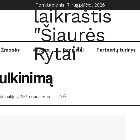
Penktadienis, 7 rugpjūčio, 2026
Žmonės
Kultūra
Renginiai
Partnerių turinys
ulkinimą
A
Aktualijos
,
Biržų naujienos
A