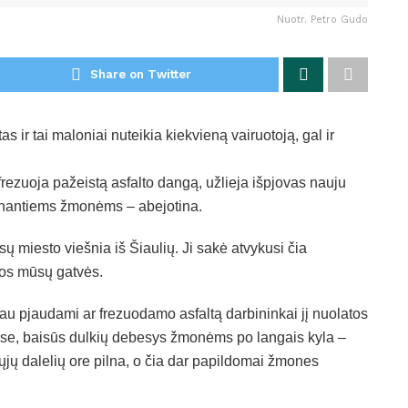
Nuotr. Petro Gudo
Share on Twitter
 ir tai maloniai nuteikia kiekvieną vairuotoją, gal ir
frezuoja pažeistą asfalto dangą, užlieja išpjovas nauju
yvenantiems žmonėms – abejotina.
 miesto viešnia iš Šiaulių. Ji sakė atvykusi čia
omos mūsų gatvės.
au pjaudami ar frezuodamo asfaltą darbininkai jį nuolatos
uose, baisūs dulkių debesys žmonėms po langais kyla –
ųjų dalelių ore pilna, o čia dar papildomai žmones