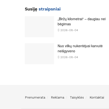
Susiję
straipsniai
„Biržų kilometrai“ – daugiau nei
bėgimas
2026-08-04
Nuo vilkų nukentėjusi karvutė
neišgyveno
2026-08-04
Prenumerata
Reklama
Taisyklės
Kontaktai