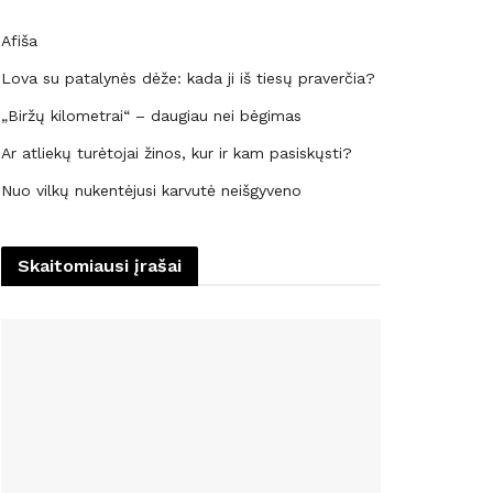
Afiša
Lova su patalynės dėže: kada ji iš tiesų praverčia?
„Biržų kilometrai“ – daugiau nei bėgimas
Ar atliekų turėtojai žinos, kur ir kam pasiskųsti?
Nuo vilkų nukentėjusi karvutė neišgyveno
Skaitomiausi įrašai