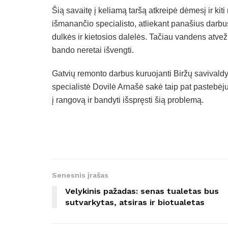
Šią savaitę į keliamą taršą atkreipė dėmesį ir kit
išmanančio specialisto, atliekant panašius darbus
dulkės ir kietosios dalelės. Tačiau vandens atvež
bando neretai išvengti.
Gatvių remonto darbus kuruojanti Biržų savivaldyb
specialistė Dovilė Arnašė sakė taip pat pastebėju
į rangovą ir bandyti išspręsti šią problemą.
Senesnis įrašas
Velykinis pažadas: senas tualetas bus
sutvarkytas, atsiras ir biotualetas