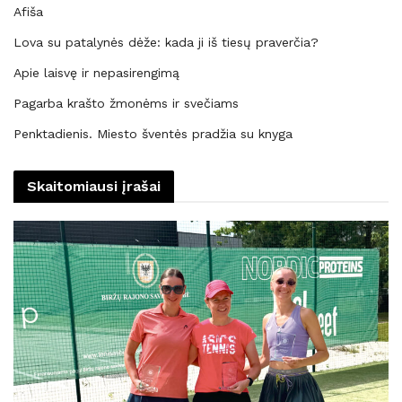
Afiša
Lova su patalynės dėže: kada ji iš tiesų praverčia?
Apie laisvę ir nepasirengimą
Pagarba krašto žmonėms ir svečiams
Penktadienis. Miesto šventės pradžia su knyga
Skaitomiausi įrašai