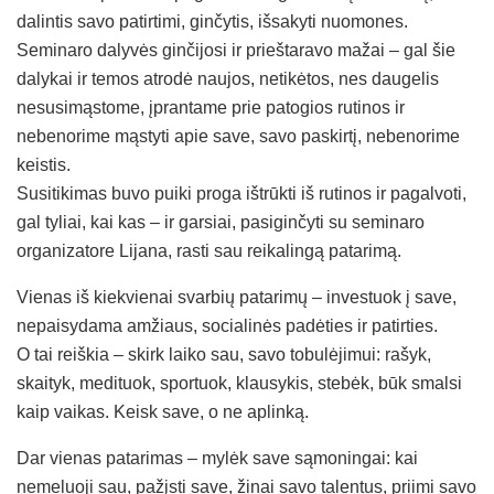
dalintis savo patirtimi, ginčytis, išsakyti nuomones.
Seminaro dalyvės ginčijosi ir prieštaravo mažai – gal šie
dalykai ir temos atrodė naujos, netikėtos, nes daugelis
nesusimąstome, įprantame prie patogios rutinos ir
nebenorime mąstyti apie save, savo paskirtį, nebenorime
keistis.
Susitikimas buvo puiki proga ištrūkti iš rutinos ir pagalvoti,
gal tyliai, kai kas – ir garsiai, pasiginčyti su seminaro
organizatore Lijana, rasti sau reikalingą patarimą.
Vienas iš kiekvienai svarbių patarimų – investuok į save,
nepaisydama amžiaus, socialinės padėties ir patirties.
O tai reiškia – skirk laiko sau, savo tobulėjimui: rašyk,
skaityk, medituok, sportuok, klausykis, stebėk, būk smalsi
kaip vaikas. Keisk save, o ne aplinką.
Dar vienas patarimas – mylėk save sąmoningai: kai
nemeluoji sau, pažįsti save, žinai savo talentus, priimi savo