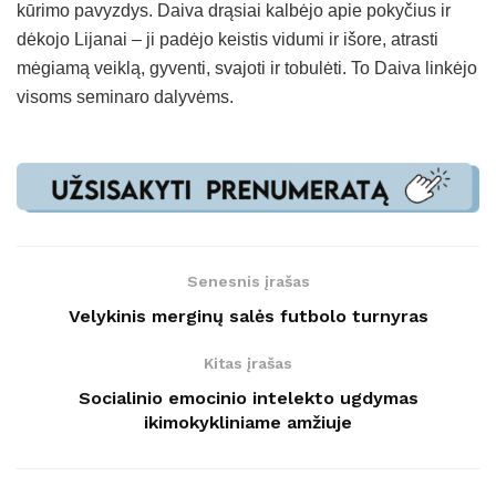
kūrimo pavyzdys. Daiva drąsiai kalbėjo apie pokyčius ir
dėkojo Lijanai – ji padėjo keistis vidumi ir išore, atrasti
mėgiamą veiklą, gyventi, svajoti ir tobulėti. To Daiva linkėjo
visoms seminaro dalyvėms.
Senesnis įrašas
Velykinis merginų salės futbolo turnyras
Kitas įrašas
Socialinio emocinio intelekto ugdymas
ikimokykliniame amžiuje