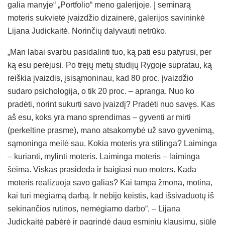
galia manyje“ „Portfolio“ meno galerijoje. Į seminarą
moteris sukvietė įvaizdžio dizainerė, galerijos savininkė
Lijana Judickaitė. Norinčių dalyvauti netrūko.
„Man labai svarbu pasidalinti tuo, ką pati esu patyrusi, per
ką esu perėjusi. Po trejų metų studijų Rygoje supratau, ką
reiškia įvaizdis, įsisąmoninau, kad 80 proc. įvaizdžio
sudaro psichologija, o tik 20 proc. – apranga. Nuo ko
pradėti, norint sukurti savo įvaizdį? Pradėti nuo savęs. Kas
aš esu, koks yra mano sprendimas – gyventi ar mirti
(perkeltine prasme), mano atsakomybė už savo gyvenimą,
sąmoninga meilė sau. Kokia moteris yra stilinga? Laiminga
– kurianti, mylinti moteris. Laiminga moteris – laiminga
šeima. Viskas prasideda ir baigiasi nuo moters. Kada
moteris realizuoja savo galias? Kai tampa žmona, motina,
kai turi mėgiamą darbą. Ir nebijo keistis, kad išsivaduotų iš
sekinančios rutinos, nemėgiamo darbo“, – Lijana
Judickaitė pabėrė ir pagrindė daug esminių klausimų, siūlė