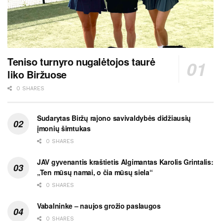
Teniso turnyro nugalėtojos taurė
liko Biržuose
0 SHARES
Sudarytas Biržų rajono savivaldybės didžiausių
įmonių šimtukas
0 SHARES
JAV gyvenantis kraštietis Algimantas Karolis Grintalis:
„Ten mūsų namai, o čia mūsų siela“
0 SHARES
Vabalninke – naujos grožio paslaugos
0 SHARES