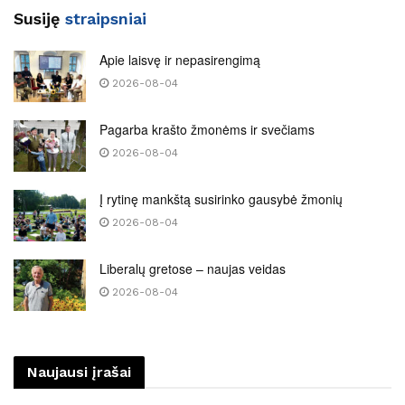
Susiję
straipsniai
Apie laisvę ir nepasirengimą
2026-08-04
Pagarba krašto žmonėms ir svečiams
2026-08-04
Į rytinę mankštą susirinko gausybė žmonių
2026-08-04
Liberalų gretose – naujas veidas
2026-08-04
Naujausi įrašai