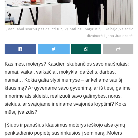
„Man labai svarbu pasidalinti tuo, ką pati esu patyrusi“, – kalbėjo įvaizdžio
dizainerė Lijana Judickaitė.
Kas mes, moterys? Kasdien skubančios savo maršrutais:
namai, vaikai, vaikaičiai, mokykla, darželis, darbas,
namai… Kokia galia slypi mumyse – ar keliame sau šį
klausimą? Ar gyvename savo gyvenimą, ar iš tiesų galime
ir norime atsiskleisti, realizuoti savo galimybes, norus,
siekius, ar svajojame ir einame svajonės kryptimi? Koks
mūsų įvaizdis?
Į šiuos ir panašius klausimus moterys ieškojo atsakymų
penktadienio popietę susirinkusios į seminarą „Moters