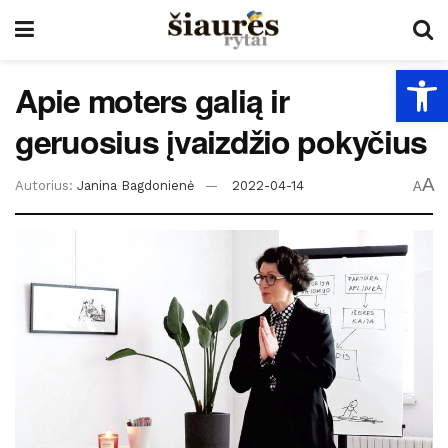
Open
Apie moters galią ir
geruosius įvaizdžio pokyčius
A
Autorius:
Janina Bagdonienė
2022-04-14
A