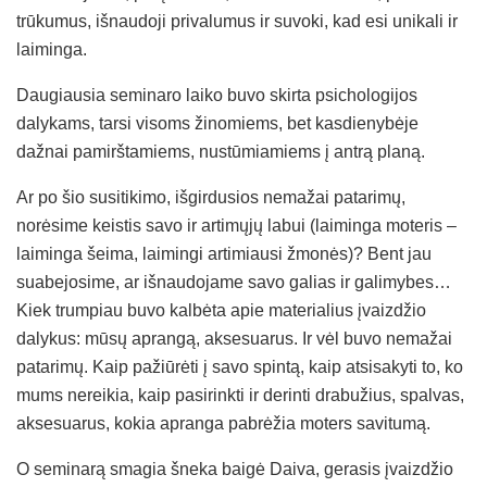
trūkumus, išnaudoji privalumus ir suvoki, kad esi unikali ir
laiminga.
Daugiausia seminaro laiko buvo skirta psichologijos
dalykams, tarsi visoms žinomiems, bet kasdienybėje
dažnai pamirštamiems, nustūmiamiems į antrą planą.
Ar po šio susitikimo, išgirdusios nemažai patarimų,
norėsime keistis savo ir artimųjų labui (laiminga moteris –
laiminga šeima, laimingi artimiausi žmonės)? Bent jau
suabejosime, ar išnaudojame savo galias ir galimybes…
Kiek trumpiau buvo kalbėta apie materialius įvaizdžio
dalykus: mūsų aprangą, aksesuarus. Ir vėl buvo nemažai
patarimų. Kaip pažiūrėti į savo spintą, kaip atsisakyti to, ko
mums nereikia, kaip pasirinkti ir derinti drabužius, spalvas,
aksesuarus, kokia apranga pabrėžia moters savitumą.
O seminarą smagia šneka baigė Daiva, gerasis įvaizdžio