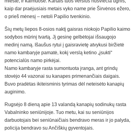
mieste, ir kaimuose. Kartais tuos verslus nušviečia ugnis,
kaip dar praėjusiais metais vyko name prie Širvėnos ežero,
o prieš mėnesį – netoli Papilio tvenkinio.
Šių metų liepos 8-osios naktį gaisras niokojo Papilio kaimo
sodybos mūrinį tvartą. Jį gesinę gelbėtojai išsaugojo
medinį namą. Išaušus rytui į gaisravietę atvykusi biržietė
namo kambaryje pamatė, kokį verslą ketino „įsukti“
potencialūs namo pirkėjai.
Namo kambaryje rasta sumontuota įranga, ant grindų
stovėjo 44 vazonai su kanapes primenančiais daigais.
Buvo pradėtas ikiteisminis tyrimas dėl neteisėto kanapių
auginimo.
Rugsėjo 8 dieną apie 13 valandą kanapių sodinukų rasta
Vabalninko seniūnijoje. Tuo metu, kai su seniūnijos
darbuotojais bei seniūnaičiais bendravo meras ir jo palyda,
policija bendravo su Ančiškių gyventojais.