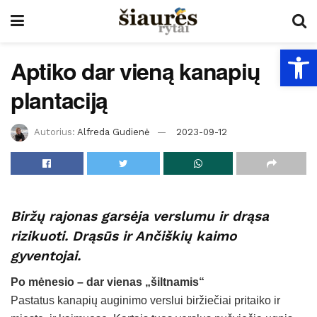
Open
Aptiko dar vieną kanapių
plantaciją
Autorius:
Alfreda Gudienė
2023-09-12
Biržų rajonas garsėja verslumu ir drąsa
rizikuoti. Drąsūs ir Ančiškių kaimo
gyventojai.
Po mėnesio – dar vienas „šiltnamis“
Pastatus kanapių auginimo verslui biržiečiai pritaiko ir