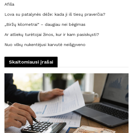
Afiša
Lova su patalynės dėže: kada ji iš tiesų praverčia?
„Biržų kilometrai“ – daugiau nei bėgimas
Ar atliekų turėtojai žinos, kur ir kam pasiskųsti?
Nuo vilkų nukentėjusi karvutė neišgyveno
Skaitomiausi įrašai