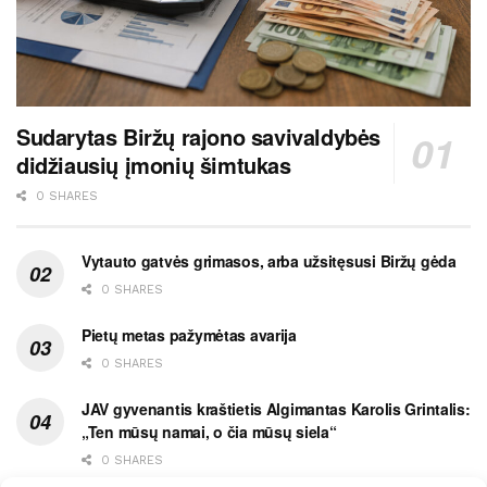
Sudarytas Biržų rajono savivaldybės
didžiausių įmonių šimtukas
0 SHARES
Vytauto gatvės grimasos, arba užsitęsusi Biržų gėda
0 SHARES
Pietų metas pažymėtas avarija
0 SHARES
JAV gyvenantis kraštietis Algimantas Karolis Grintalis:
„Ten mūsų namai, o čia mūsų siela“
0 SHARES