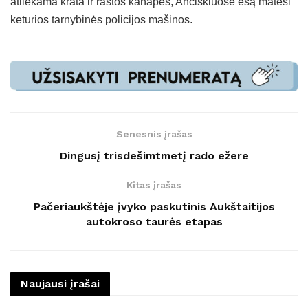
atliekama krata ir rastos kanapės, Ančiškiuose esą matėsi
keturios tarnybinės policijos mašinos.
Senesnis įrašas
Dingusį trisdešimtmetį rado ežere
Kitas įrašas
Pačeriaukštėje įvyko paskutinis Aukštaitijos
autokroso taurės etapas
Naujausi įrašai