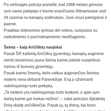
Po viešnagės policija pranešė, kad 1988 metais gimusio
vyro namo palėpėje ir kieme esančiuose šiltnamiuose rasti
34 vazonai su kanapių sodinukais. Juos visus pareigūnai ir
paėmė.
Pradėtas ikiteisminis tyrimas dėl veikos, susijusios su
narkotinėmis ir psichotropinėmis medžiagomis.
Šeima – kaip Ančiškių naujokai
Pasak ŠR kalbintų Ančiškių gyventojų, kanapių auginimo
verslo besiėmusi jauna šeima kaime įsikūrė nusipirkusi
namus iš buvusių gyventojų.
Pasak kaimo žmonių, kelis vaikus auginančios šeimos
moteris neva dirbanti Panevėžyje. Esą ji užsiimanti
nekilnojamojo turto prekyba.
„Ta moteris yra nekilnojamojo turto brokerė, o apie vyro
darbą kaime gal niekas nežino“, – sakė policijos išplatintą
žinią skaitę ančiškiečiai. Pasak jų, tą dieną, kai buvo