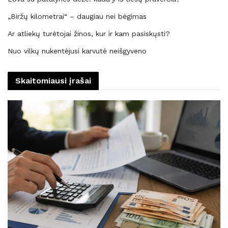
„Biržų kilometrai“ – daugiau nei bėgimas
Ar atliekų turėtojai žinos, kur ir kam pasiskųsti?
Nuo vilkų nukentėjusi karvutė neišgyveno
Skaitomiausi įrašai