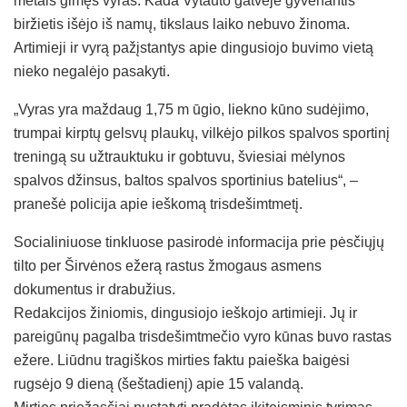
metais gimęs vyras. Kada Vytauto gatvėje gyvenantis
biržietis išėjo iš namų, tikslaus laiko nebuvo žinoma.
Artimieji ir vyrą pažįstantys apie dingusiojo buvimo vietą
nieko negalėjo pasakyti.
„Vyras yra maždaug 1,75 m ūgio, liekno kūno sudėjimo,
trumpai kirptų gelsvų plaukų, vilkėjo pilkos spalvos sportinį
treningą su užtrauktuku ir gobtuvu, šviesiai mėlynos
spalvos džinsus, baltos spalvos sportinius batelius“, –
pranešė policija apie ieškomą trisdešimtmetį.
Socialiniuose tinkluose pasirodė informacija prie pėsčiųjų
tilto per Širvėnos ežerą rastus žmogaus asmens
dokumentus ir drabužius.
Redakcijos žiniomis, dingusiojo ieškojo artimieji. Jų ir
pareigūnų pagalba trisdešimtmečio vyro kūnas buvo rastas
ežere. Liūdnu tragiškos mirties faktu paieška baigėsi
rugsėjo 9 dieną (šeštadienį) apie 15 valandą.