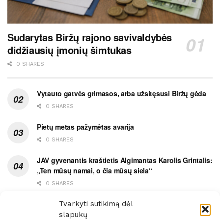
Sudarytas Biržų rajono savivaldybės
didžiausių įmonių šimtukas
0 SHARES
Vytauto gatvės grimasos, arba užsitęsusi Biržų gėda
0 SHARES
Pietų metas pažymėtas avarija
0 SHARES
JAV gyvenantis kraštietis Algimantas Karolis Grintalis:
„Ten mūsų namai, o čia mūsų siela“
0 SHARES
Ypatingas dviejų medikių likimo ryšys
Tvarkyti sutikimą dėl
slapukų
0 SHARES