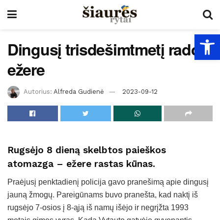
Open
Dingusį trisdešimtmetį rado
ežere
Autorius:
Alfreda Gudienė
2023-09-12
Rugsėjo 8 dieną skelbtos paieškos
atomazga – ežere rastas kūnas.
Praėjusį penktadienį policija gavo pranešimą apie dingusį
jauną žmogų. Pareigūnams buvo pranešta, kad naktį iš
rugsėjo 7-osios į 8-ąją iš namų išėjo ir negrįžta 1993