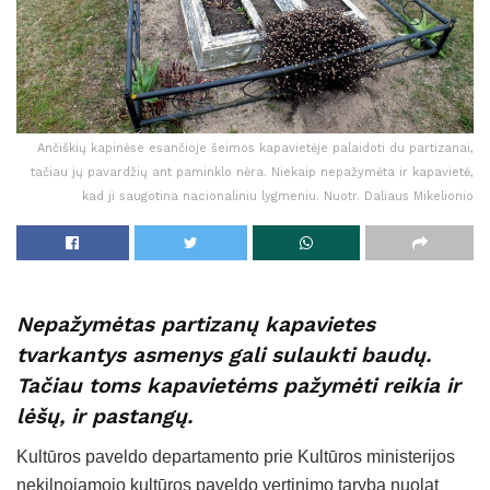
Ančiškių kapinėse esančioje šeimos kapavietėje palaidoti du partizanai,
tačiau jų pavardžių ant paminklo nėra. Niekaip nepažymėta ir kapavietė,
kad ji saugotina nacionaliniu lygmeniu. Nuotr. Daliaus Mikelionio
Nepažymėtas partizanų kapavietes
tvarkantys asmenys gali sulaukti baudų.
Tačiau toms kapavietėms pažymėti reikia ir
lėšų, ir pastangų.
Kultūros paveldo departamento prie Kultūros ministerijos
nekilnojamojo kultūros paveldo vertinimo taryba nuolat