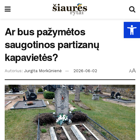
Open
Ar bus pažymėtos
saugotinos partizanų
kapavietės?
A
Autorius:
Jurgita Morkūnienė
2026-06-02
A