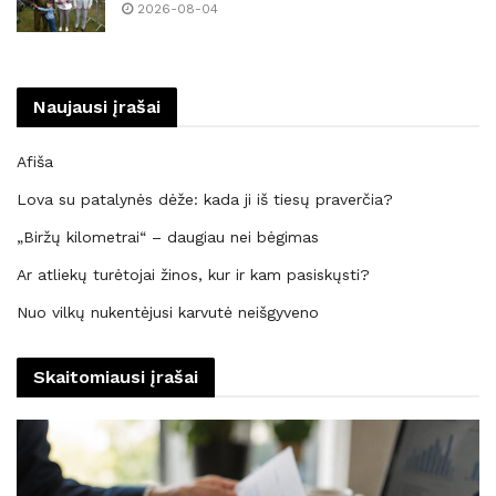
2026-08-04
Naujausi įrašai
Afiša
Lova su patalynės dėže: kada ji iš tiesų praverčia?
„Biržų kilometrai“ – daugiau nei bėgimas
Ar atliekų turėtojai žinos, kur ir kam pasiskųsti?
Nuo vilkų nukentėjusi karvutė neišgyveno
Skaitomiausi įrašai