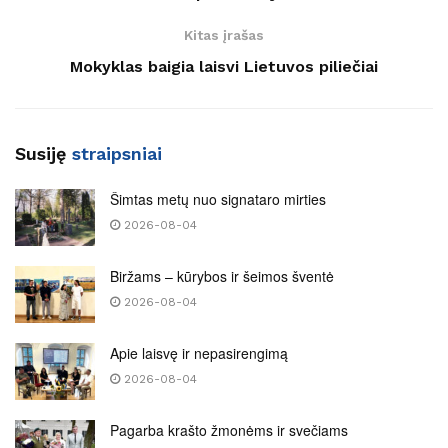
Kitas įrašas
Mokyklas baigia laisvi Lietuvos piliečiai
Susiję
straipsniai
Šimtas metų nuo signataro mirties
2026-08-04
Biržams – kūrybos ir šeimos šventė
2026-08-04
Apie laisvę ir nepasirengimą
2026-08-04
Pagarba krašto žmonėms ir svečiams