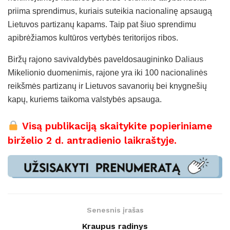
priima sprendimus, kuriais suteikia nacionalinę apsaugą
Lietuvos partizanų kapams. Taip pat šiuo sprendimu
apibrėžiamos kultūros vertybės teritorijos ribos.
Biržų rajono savivaldybės paveldosaugininko Daliaus
Mikelionio duomenimis, rajone yra iki 100 nacionalinės
reikšmės partizanų ir Lietuvos savanorių bei knygnešių
kapų, kuriems taikoma valstybės apsauga.
Visą publikaciją skaitykite popieriniame
birželio 2 d. antradienio laikraštyje.
Senesnis įrašas
Kraupus radinys