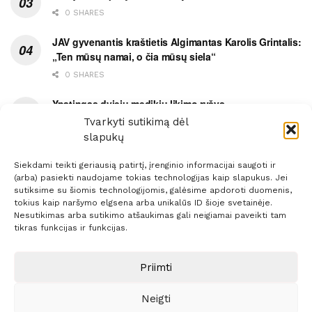
0 SHARES
JAV gyvenantis kraštietis Algimantas Karolis Grintalis:
„Ten mūsų namai, o čia mūsų siela“
0 SHARES
Ypatingas dviejų medikių likimo ryšys
Tvarkyti sutikimą dėl
0 SHARES
slapukų
Siekdami teikti geriausią patirtį, įrenginio informacijai saugoti ir
(arba) pasiekti naudojame tokias technologijas kaip slapukus. Jei
sutiksime su šiomis technologijomis, galėsime apdoroti duomenis,
tokius kaip naršymo elgsena arba unikalūs ID šioje svetainėje.
Prenumerata
Reklama
Taisyklės
Kontaktai
Nesutikimas arba sutikimo atšaukimas gali neigiamai paveikti tam
tikras funkcijas ir funkcijas.
Sprendimas:
ITBrolis
Priimti
© 2021 Visos teisės saugomos
Siaure.lt
Neigti