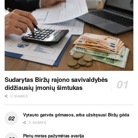
Sudarytas Biržų rajono savivaldybės
didžiausių įmonių šimtukas
0 SHARES
Vytauto gatvės grimasos, arba užsitęsusi Biržų gėda
0 SHARES
Pietų metas pažymėtas avarija