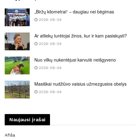
„Biržų kilometrai“ – daugiau nei bėgimas
2026-08-04
Ar atliekų turėtojai žinos, kur ir kam pasiskųsti?
2026-08-04
Nuo vilkų nukentėjusi karvutė neišgyveno
2026-08-04
Masiškai nudžiūvo vaisius užmezgusios obelys
2026-08-04
Naujausi įrašai
Afiša