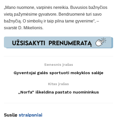
„Mano nuomone, varpinės nereikia. Buvusios bažnyčios
vietą pažymėsime gyvatvore. Bendruomenė turi savo
bažnyčią. O simbolių ir taip pilna tame gyvenime“, –
svarstė D. Mikelionis.
Senesnis įrašas
Gyventojai galės sportuoti mokyklos salėje
Kitas įrašas
„Norfa“ iškeldina pastato nuomininkus
Susiję
straipsniai