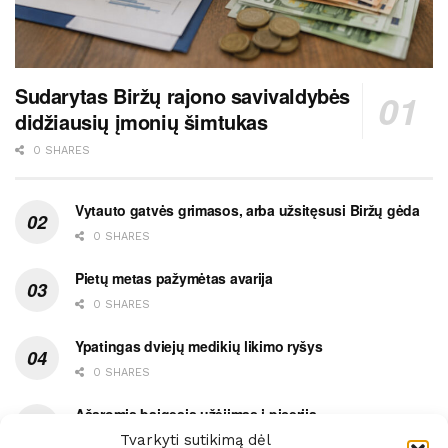
Sudarytas Biržų rajono savivaldybės
didžiausių įmonių šimtukas
0 SHARES
Vytauto gatvės grimasos, arba užsitęsusi Biržų gėda
0 SHARES
Pietų metas pažymėtas avarija
0 SHARES
Ypatingas dviejų medikių likimo ryšys
0 SHARES
Ašaromis baigęsis užėjimas į piceriją
Tvarkyti sutikimą dėl
0 SHARES