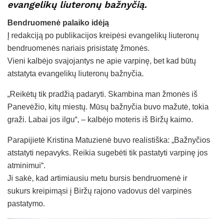
evangelikų liuteronų bažnyčią.
Bendruomenė palaiko idėją
Į redakciją po publikacijos kreipėsi evangelikų liuteronų
bendruomenės nariais prisistatę žmonės.
Vieni kalbėjo svajojantys ne apie varpinę, bet kad būtų
atstatyta evangelikų liuteronų bažnyčia.
„Reikėtų tik pradžią padaryti. Skambina man žmonės iš
Panevėžio, kitų miestų. Mūsų bažnyčia buvo mažutė, tokia
graži. Labai jos ilgu“, – kalbėjo moteris iš Biržų kaimo.
Parapijietė Kristina Matuzienė buvo realistiška: „Bažnyčios
atstatyti nepavyks. Reikia sugebėti tik pastatyti varpinę jos
atminimui“.
Ji sakė, kad artimiausiu metu bursis bendruomenė ir
sukurs kreipimąsi į Biržų rajono vadovus dėl varpinės
pastatymo.