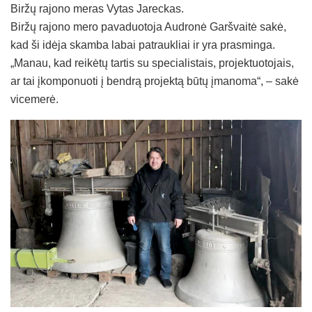
Biržų rajono meras Vytas Jareckas.
Biržų rajono mero pavaduotoja Audronė Garšvaitė sakė,
kad ši idėja skamba labai patraukliai ir yra prasminga.
„Manau, kad reikėtų tartis su specialistais, projektuotojais,
ar tai įkomponuoti į bendrą projektą būtų įmanoma“, – sakė
vicemerė.