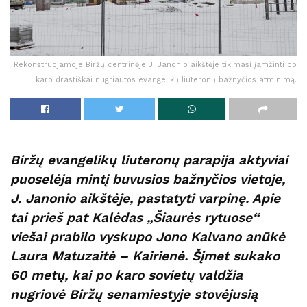
Rekonstruojamoje Biržų centrinėje J. Janonio aikštėje tikimasi įamžinti po
karo drastiškai nugriautos evangelikų liuteronų bažnyčios atminimą.
Biržų evangelikų liuteronų parapija aktyviai
puoselėja mintį buvusios bažnyčios vietoje,
J. Janonio aikštėje, pastatyti varpinę. Apie
tai prieš pat Kalėdas „Šiaurės rytuose“
viešai prabilo vyskupo Jono Kalvano anūkė
Laura Matuzaitė – Kairienė. Šįmet sukako
60 metų, kai po karo sovietų valdžia
nugriovė Biržų senamiestyje stovėjusią