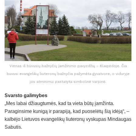
Vienas iš buvusių bažnyčių įamžinimo pavyzdžių – Klaipėdoje. Čia
buvusi evangelikų liuteronų bažnyčia pažymėta gyvatvore, o viduryje
jos atminimui pastatyta simbolinė varpinė.
Svarsto galimybes
„Mes labai džiaugtumės, kad ta vieta būtų įamžinta.
Paraginsime kunigą ir parapiją, kad puoselėtų šią idėją“, –
kalbėjo Lietuvos evangelikų liuteronų vyskupas Mindaugas
Sabutis.