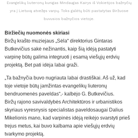
Evangelikų liuteronų kunigas Mindaugas Kairys iš Vokietijos bažnyčių
yra į Lietuvą atvežęs varpų. Toks galėtų būti pastatytas Biržuose
buvusios bažnyčios vietoje.
Biržiečių nuomonės skiriasi
Biržų krašto muziejaus „Sėla“ direktorius Gintaras
Butkevičius sakė nežinantis, kaip šią idėją pastatyti
varpinę būtų galima integruoti į esamą viešųjų erdvių
projektą. Bet pati idėja labai graži.
„Ta bažnyčia buvo nugriauta labai drastiškai. Aš už, kad
toje vietoje būtų įamžintas evangelikų liuteronų
bendruomenės paveldas“,- kalbėjo G. Butkevičius.
Biržų rajono savivaldybės Architektūros ir urbanistikos
skyriaus vyresnysis specialistas paveldosaugai Dalius
Mikelionis mano, kad varpinės idėją reikėjo svarstyti prieš
trejus metus, kai buvo kalbama apie viešųjų erdvių
tvarkymo projektą.