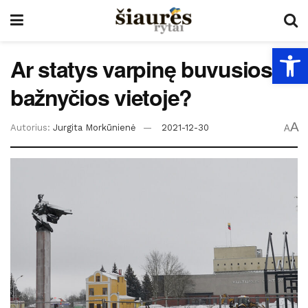
Open
Ar statys varpinę buvusios
bažnyčios vietoje?
A
Autorius:
Jurgita Morkūnienė
2021-12-30
A