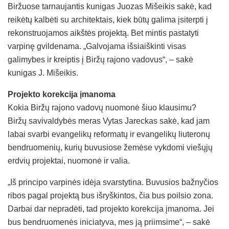
Biržuose tarnaujantis kunigas Juozas Mišeikis sakė, kad
reikėtų kalbėti su architektais, kiek būtų galima įsiterpti į
rekonstruojamos aikštės projektą. Bet mintis pastatyti
varpinę gvildenama. „Galvojama išsiaiškinti visas
galimybes ir kreiptis į Biržų rajono vadovus“, – sakė
kunigas J. Mišeikis.
Projekto korekcija įmanoma
Kokia Biržų rajono vadovų nuomonė šiuo klausimu?
Biržų savivaldybės meras Vytas Jareckas sakė, kad jam
labai svarbi evangelikų reformatų ir evangelikų liuteronų
bendruomenių, kurių buvusiose žemėse vykdomi viešųjų
erdvių projektai, nuomonė ir valia.
„Iš principo varpinės idėja svarstytina. Buvusios bažnyčios
ribos pagal projektą bus išryškintos, čia bus poilsio zona.
Darbai dar nepradėti, tad projekto korekcija įmanoma. Jei
bus bendruomenės iniciatyva, mes ją priimsime“, – sakė