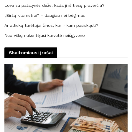
Lova su patalynės dėže: kada ji iš tiesų praverčia?
„Biržų kilometrai“ – daugiau nei bėgimas
Ar atliekų turėtojai žinos, kur ir kam pasiskųsti?
Nuo vilkų nukentėjusi karvutė neišgyveno
Skaitomiausi įrašai