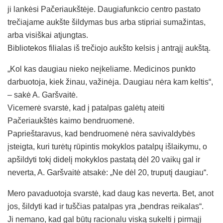
ji lankėsi Pačeriaukštėje. Daugiafunkcio centro pastato
trečiajame aukšte šildymas bus arba stipriai sumažintas,
arba visiškai atjungtas.
Bibliotekos filialas iš trečiojo aukšto kelsis į antrąjį aukštą.
„Kol kas daugiau nieko neįkeliame. Medicinos punkto
darbuotoja, kiek žinau, važinėja. Daugiau nėra kam keltis“,
– sakė A. Garšvaitė.
Vicemerė svarstė, kad į patalpas galėtų ateiti
Pačeriaukštės kaimo bendruomenė.
Paprieštaravus, kad bendruomenė nėra savivaldybės
įsteigta, kuri turėtų rūpintis mokyklos patalpų išlaikymu, o
apšildyti tokį didelį mokyklos pastatą dėl 20 vaikų gal ir
neverta, A. Garšvaitė atsakė: „Ne dėl 20, truputį daugiau“.
Mero pavaduotoja svarstė, kad daug kas neverta. Bet, anot
jos, šildyti kad ir tuščias patalpas yra „bendras reikalas“.
Ji nemano, kad gal būtų racionalu viską sukelti į pirmąjį