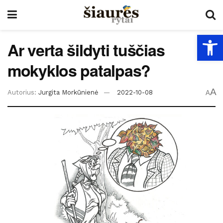
Open
Ar verta šildyti tuščias
mokyklos patalpas?
A
Autorius:
Jurgita Morkūnienė
2022-10-08
A