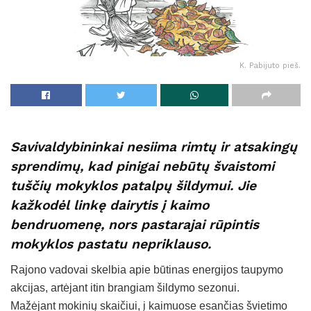
K. Pabijuto pieš.
Savivaldybininkai nesiima rimtų ir atsakingų
sprendimų, kad pinigai nebūtų švaistomi
tuščių mokyklos patalpų šildymui. Jie
kažkodėl linkę dairytis į kaimo
bendruomenę, nors pastarajai rūpintis
mokyklos pastatu nepriklauso.
Rajono vadovai skelbia apie būtinas energijos taupymo
akcijas, artėjant itin brangiam šildymo sezonui.
Mažėjant mokinių skaičiui, į kaimuose esančias švietimo