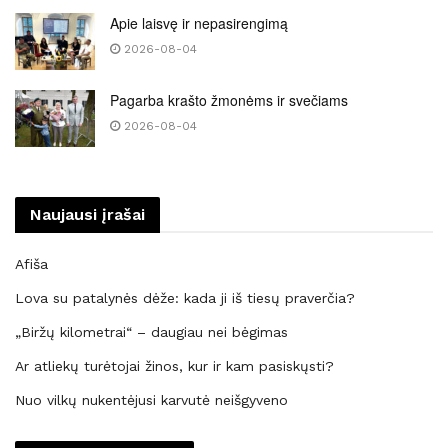
Apie laisvę ir nepasirengimą
2026-08-04
Pagarba krašto žmonėms ir svečiams
2026-08-04
Naujausi įrašai
Afiša
Lova su patalynės dėže: kada ji iš tiesų praverčia?
„Biržų kilometrai“ – daugiau nei bėgimas
Ar atliekų turėtojai žinos, kur ir kam pasiskųsti?
Nuo vilkų nukentėjusi karvutė neišgyveno