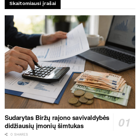
Skaitomiausi įrašai
Sudarytas Biržų rajono savivaldybės
didžiausių įmonių šimtukas
0 SHARES