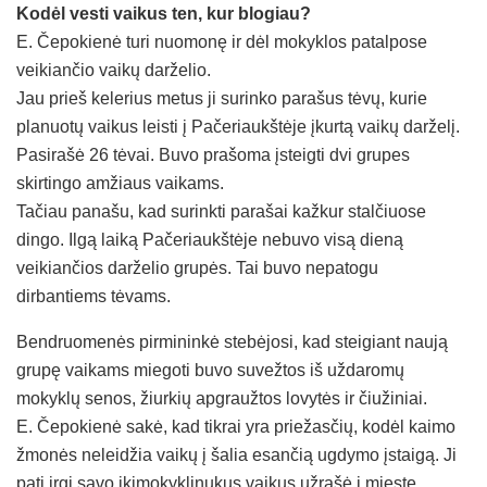
Kodėl vesti vaikus ten, kur blogiau?
E. Čepokienė turi nuomonę ir dėl mokyklos patalpose
veikiančio vaikų darželio.
Jau prieš kelerius metus ji surinko parašus tėvų, kurie
planuotų vaikus leisti į Pačeriaukštėje įkurtą vaikų darželį.
Pasirašė 26 tėvai. Buvo prašoma įsteigti dvi grupes
skirtingo amžiaus vaikams.
Tačiau panašu, kad surinkti parašai kažkur stalčiuose
dingo. Ilgą laiką Pačeriaukštėje nebuvo visą dieną
veikiančios darželio grupės. Tai buvo nepatogu
dirbantiems tėvams.
Bendruomenės pirmininkė stebėjosi, kad steigiant naują
grupę vaikams miegoti buvo suvežtos iš uždaromų
mokyklų senos, žiurkių apgraužtos lovytės ir čiužiniai.
E. Čepokienė sakė, kad tikrai yra priežasčių, kodėl kaimo
žmonės neleidžia vaikų į šalia esančią ugdymo įstaigą. Ji
pati irgi savo ikimokyklinukus vaikus užrašė į mieste