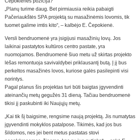
Čepokienės pozicija?
„Planų turime daug. Bet pirmiausia reikia pabaigti
Pačeriaukštės SPA projektą su masažinėmis lovomis, tik
tuomet galime imtis kito“, – kalbėjo E. Čepokienė.
Versli bendruomenė yra įsigijusi masažinių lovų. Jos
laikinai pastatytos kultūros centro pastate, yra
nuomojamos. Bendruomenė šiuo metu už skirtas projekto
lėšas remontuoja savivaldybei priklausantį butą. Į jį bus
perkeltos masažinės lovos, kuriose galės pasilepinti visi
norintys.
Pagal planus šis projektas turi būti baigtas įgyvendinti
ateinančių metų gegužės 31 dieną. Tačiau bendruomenė
tikisi jį paskubinti iki Naujųjų metų.
„Kai tik šį baigsime, rengsime naują projektą. Jis numatytas
įgyvendinti mokyklos patalpose. Tikimės, kad jos bus
šildomos, nes jei bent metus pastatas stovi