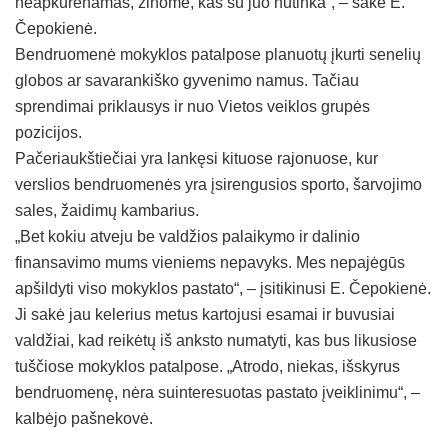
neapkūrenamas, žinome, kas su juo nutinka“, – sakė E.
Čepokienė.
Bendruomenė mokyklos patalpose planuotų įkurti senelių
globos ar savarankiško gyvenimo namus. Tačiau
sprendimai priklausys ir nuo Vietos veiklos grupės
pozicijos.
Pačeriaukštiečiai yra lankęsi kituose rajonuose, kur
verslios bendruomenės yra įsirengusios sporto, šarvojimo
sales, žaidimų kambarius.
„Bet kokiu atveju be valdžios palaikymo ir dalinio
finansavimo mums vieniems nepavyks. Mes nepajėgūs
apšildyti viso mokyklos pastato“, – įsitikinusi E. Čepokienė.
Ji sakė jau kelerius metus kartojusi esamai ir buvusiai
valdžiai, kad reikėtų iš anksto numatyti, kas bus likusiose
tuščiose mokyklos patalpose. „Atrodo, niekas, išskyrus
bendruomenę, nėra suinteresuotas pastato įveiklinimu“, –
kalbėjo pašnekovė.