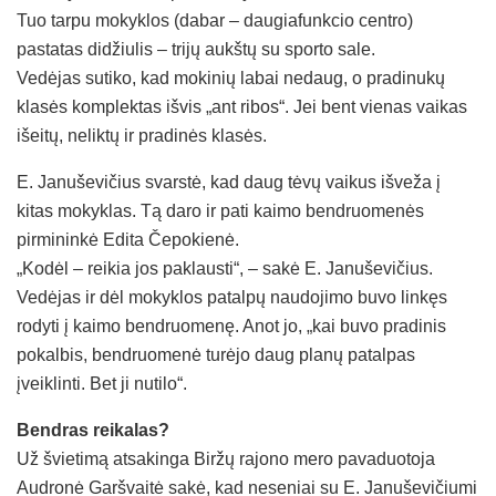
Tuo tarpu mokyklos (dabar – daugiafunkcio centro)
pastatas didžiulis – trijų aukštų su sporto sale.
Vedėjas sutiko, kad mokinių labai nedaug, o pradinukų
klasės komplektas išvis „ant ribos“. Jei bent vienas vaikas
išeitų, neliktų ir pradinės klasės.
E. Januševičius svarstė, kad daug tėvų vaikus išveža į
kitas mokyklas. Tą daro ir pati kaimo bendruomenės
pirmininkė Edita Čepokienė.
„Kodėl – reikia jos paklausti“, – sakė E. Januševičius.
Vedėjas ir dėl mokyklos patalpų naudojimo buvo linkęs
rodyti į kaimo bendruomenę. Anot jo, „kai buvo pradinis
pokalbis, bendruomenė turėjo daug planų patalpas
įveiklinti. Bet ji nutilo“.
Bendras reikalas?
Už švietimą atsakinga Biržų rajono mero pavaduotoja
Audronė Garšvaitė sakė, kad neseniai su E. Januševičiumi