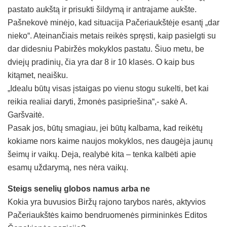
pastato aukštą ir prisukti šildymą ir antrajame aukšte.
Pašnekovė minėjo, kad situacija Pačeriaukštėje esantį „dar
nieko“. Ateinančiais metais reikės spręsti, kaip pasielgti su
dar didesniu Pabiržės mokyklos pastatu. Šiuo metu, be
dviejų pradinių, čia yra dar 8 ir 10 klasės. O kaip bus
kitąmet, neaišku.
„Idealu būtų visas įstaigas po vienu stogu sukelti, bet kai
reikia realiai daryti, žmonės pasipriešina“,- sakė A.
Garšvaitė.
Pasak jos, būtų smagiau, jei būtų kalbama, kad reikėtų
kokiame nors kaime naujos mokyklos, nes daugėja jaunų
šeimų ir vaikų. Deja, realybė kita – tenka kalbėti apie
esamų uždarymą, nes nėra vaikų.
Steigs senelių globos namus arba ne
Kokia yra buvusios Biržų rajono tarybos narės, aktyvios
Pačeriaukštės kaimo bendruomenės pirmininkės Editos