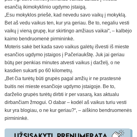
esančią ikimokyklinio ugdymo įstaigą.
„Esu mokyklos priešė, kad nevedu savo vaikų į mokyklą.
Bet aš vedu vaikus ten, kur yra geriau. Be to, negaliu vesti
vaikų į vieną grupę, kur skirtingo amžiaus vaikai“, – kalbėjo
kaimo bendruomenė pirmininkė.
Moteris sakė bet kada savo vaikus galėtų išvesti iš mieste
esančios ugdymo įstaigos į Pačeriaukštę. Juk jai geriau
būtų per penkias minutes atvesti vaikus į darželį, o ne
kasdien sukarti po 60 kilometrų.
„Bet čia turėtų būti grupės pagal amžių ir ne prastesnė
buitis nei mieste esančioje ugdymo įstaigoje. Be to,
darželio grupės turėtų dirbti ir per vasarą, kas aktualu
dirbančiam žmogui. O dabar – kodėl aš vaikus turiu vesti
kur yra blogiau, o ne kur geriau?“, – aiškino bendruomenės
pirmininkė.