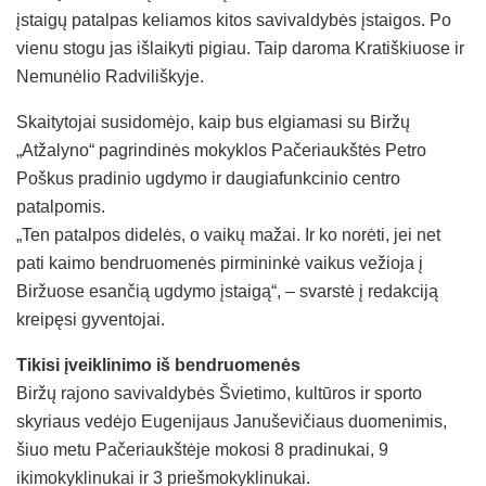
įstaigų patalpas keliamos kitos savivaldybės įstaigos. Po
vienu stogu jas išlaikyti pigiau. Taip daroma Kratiškiuose ir
Nemunėlio Radviliškyje.
Skaitytojai susidomėjo, kaip bus elgiamasi su Biržų
„Atžalyno“ pagrindinės mokyklos Pačeriaukštės Petro
Poškus pradinio ugdymo ir daugiafunkcinio centro
patalpomis.
„Ten patalpos didelės, o vaikų mažai. Ir ko norėti, jei net
pati kaimo bendruomenės pirmininkė vaikus vežioja į
Biržuose esančią ugdymo įstaigą“, – svarstė į redakciją
kreipęsi gyventojai.
Tikisi įveiklinimo iš bendruomenės
Biržų rajono savivaldybės Švietimo, kultūros ir sporto
skyriaus vedėjo Eugenijaus Januševičiaus duomenimis,
šiuo metu Pačeriaukštėje mokosi 8 pradinukai, 9
ikimokyklinukai ir 3 priešmokyklinukai.