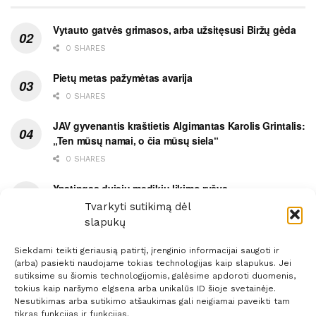
Vytauto gatvės grimasos, arba užsitęsusi Biržų gėda
0 SHARES
Pietų metas pažymėtas avarija
0 SHARES
JAV gyvenantis kraštietis Algimantas Karolis Grintalis:
„Ten mūsų namai, o čia mūsų siela“
0 SHARES
Ypatingas dviejų medikių likimo ryšys
Tvarkyti sutikimą dėl
0 SHARES
slapukų
Siekdami teikti geriausią patirtį, įrenginio informacijai saugoti ir
(arba) pasiekti naudojame tokias technologijas kaip slapukus. Jei
sutiksime su šiomis technologijomis, galėsime apdoroti duomenis,
tokius kaip naršymo elgsena arba unikalūs ID šioje svetainėje.
Prenumerata
Reklama
Taisyklės
Kontaktai
Nesutikimas arba sutikimo atšaukimas gali neigiamai paveikti tam
tikras funkcijas ir funkcijas.