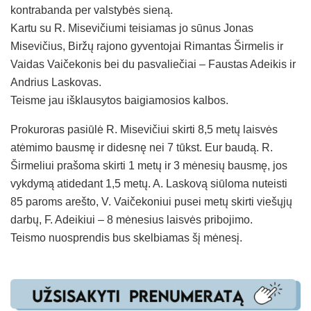
kontrabanda per valstybės sieną.
Kartu su R. Misevičiumi teisiamas jo sūnus Jonas
Misevičius, Biržų rajono gyventojai Rimantas Širmelis ir
Vaidas Vaičekonis bei du pasvaliečiai – Faustas Adeikis ir
Andrius Laskovas.
Teisme jau išklausytos baigiamosios kalbos.
Prokuroras pasiūlė R. Misevičiui skirti 8,5 metų laisvės
atėmimo bausmę ir didesnę nei 7 tūkst. Eur baudą. R.
Širmeliui prašoma skirti 1 metų ir 3 mėnesių bausmę, jos
vykdymą atidedant 1,5 metų. A. Laskovą siūloma nuteisti
85 paroms arešto, V. Vaičekoniui pusei metų skirti viešųjų
darbų, F. Adeikiui – 8 mėnesius laisvės pribojimo.
Teismo nuosprendis bus skelbiamas šį mėnesį.