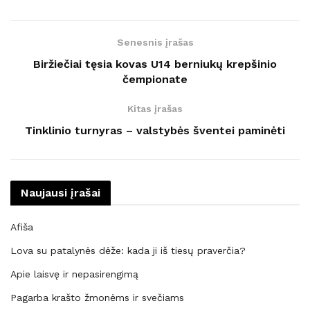
Senesnis įrašas
Biržiečiai tęsia kovas U14 berniukų krepšinio
čempionate
Kitas įrašas
Tinklinio turnyras – valstybės šventei paminėti
Naujausi įrašai
Afiša
Lova su patalynės dėže: kada ji iš tiesų praverčia?
Apie laisvę ir nepasirengimą
Pagarba krašto žmonėms ir svečiams