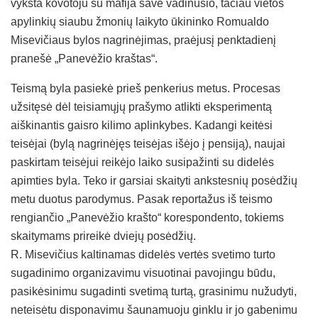
vyksta kovotoju su mafija save vadinusio, tačiau vietos
apylinkių siaubu žmonių laikyto ūkininko Romualdo
Misevičiaus bylos nagrinėjimas, praėjusį penktadienį
pranešė „Panevėžio kraštas“.
Teismą byla pasiekė prieš penkerius metus. Procesas
užsitęsė dėl teisiamųjų prašymo atlikti eksperimentą
aiškinantis gaisro kilimo aplinkybes. Kadangi keitėsi
teisėjai (bylą nagrinėjęs teisėjas išėjo į pensiją), naujai
paskirtam teisėjui reikėjo laiko susipažinti su didelės
apimties byla. Teko ir garsiai skaityti ankstesnių posėdžių
metu duotus parodymus. Pasak reportažus iš teismo
rengiančio „Panevėžio krašto“ korespondento, tokiems
skaitymams prireikė dviejų posėdžių.
R. Misevičius kaltinamas didelės vertės svetimo turto
sugadinimo organizavimu visuotinai pavojingu būdu,
pasikėsinimu sugadinti svetimą turtą, grasinimu nužudyti,
neteisėtu disponavimu šaunamuoju ginklu ir jo gabenimu