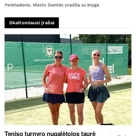
Penktadienis. Miesto šventės pradžia su knyga
Skaitomiausi įrašai
Teniso turnyro nugalėtojos taurė