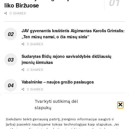
liko Biržuose
0 SHARES
JAV gyvenantis kraštietis Algimantas Karolis Grintalis:
„Ten mūsų namai, o čia mūsų siela“
0 SHARES
Sudarytas Biržų rajono savivaldybės didžiausių
įmonių šimtukas
0 SHARES
Vabalninke – naujos grožio paslaugos
0 SHARES
Vytauto gatvės grimasos, arba užsitęsusi Biržų gėda
Tvarkyti sutikimą dėl
slapukų
0 SHARES
Siekdami teikti geriausią patirtį, įrenginio informacijai saugoti ir
(arba) pasiekti naudojame tokias technologijas kaip slapukus. Jei