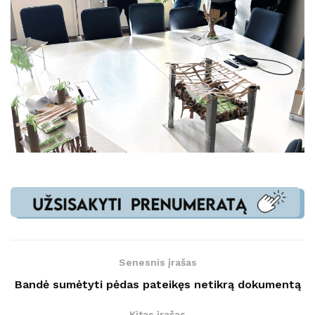
Senesnis įrašas
Bandė sumėtyti pėdas pateikęs netikrą dokumentą
Kitas įrašas