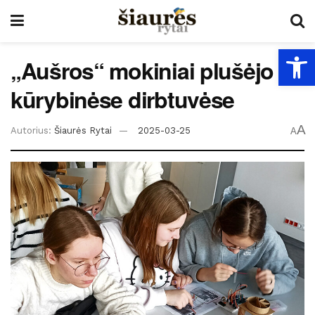
Open
„Aušros“ mokiniai plušėjo
kūrybinėse dirbtuvėse
A
Autorius:
Šiaurės Rytai
2025-03-25
A