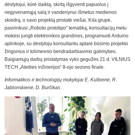
dėstytojui, kūrė daiktą, skirtą išgyventi papuolus į
negyvenamąją salą ir vandenynui išmetus medienos
skiedrą, o savo projektą pristatė viešai. Kita grupė,
pasirinkusi „Roboto prototipo“ tematiką, konsultacijų metu
mokėsi jungti elektronikos grandines, programuoti Arduino
aplinkoje, su dėstytoju konsultantu aptarė būsimo projekto
žingsnius ir tolimesnio bendradarbiavimo galimybes.
Baigiamųjų darbų pristatymas vyks gegužės 21 d. VILNIUS
TECH „Ateities inžinerijos“ 8-ojo sezono finale.
Informatikos ir technologijų mokytojai E. Kulbienė, R.
Jablonskienė, D. Burčikas