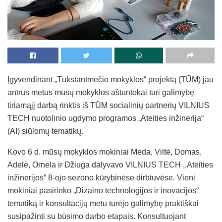
Įgyvendinant „Tūkstantmečio mokyklos“ projektą (TŪM) jau
antrus metus mūsų mokyklos aštuntokai turi galimybę
tiriamąjį darbą rinktis iš TŪM socialinių partnerių VILNIUS
TECH nuotolinio ugdymo programos „Ateities inžinerija“
(AI) siūlomų tematikų.
Kovo 6 d. mūsų mokyklos mokiniai Meda, Viltė, Domas,
Adelė, Ornela ir Džiuga dalyvavo VILNIUS TECH ,,Ateities
inžinerijos“ 8-ojo sezono kūrybinėse dirbtuvėse. Vieni
mokiniai pasirinko „Dizaino technologijos ir inovacijos“
tematiką ir konsultacijų metu turėjo galimybę praktiškai
susipažinti su būsimo darbo etapais. Konsultuojant