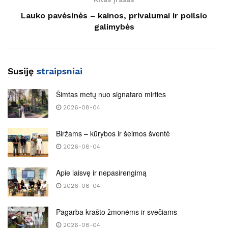
Lauko pavėsinės – kainos, privalumai ir poilsio
galimybės
Susiję
straipsniai
Šimtas metų nuo signataro mirties
2026-08-04
Biržams – kūrybos ir šeimos šventė
2026-08-04
Apie laisvę ir nepasirengimą
2026-08-04
Pagarba krašto žmonėms ir svečiams
2026-08-04