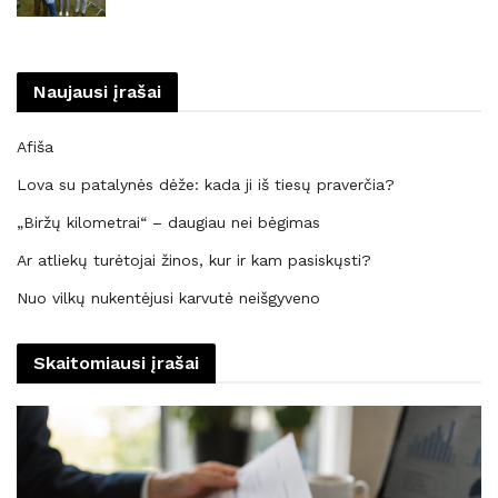
Naujausi įrašai
Afiša
Lova su patalynės dėže: kada ji iš tiesų praverčia?
„Biržų kilometrai“ – daugiau nei bėgimas
Ar atliekų turėtojai žinos, kur ir kam pasiskųsti?
Nuo vilkų nukentėjusi karvutė neišgyveno
Skaitomiausi įrašai