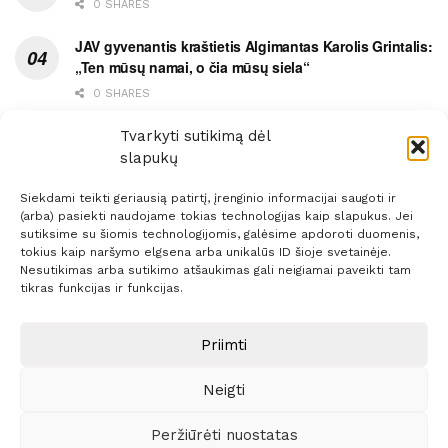
0 SHARES
JAV gyvenantis kraštietis Algimantas Karolis Grintalis:
„Ten mūsų namai, o čia mūsų siela“
0 SHARES
Ypatingas dviejų medikių likimo ryšys
Tvarkyti sutikimą dėl
slapukų
0 SHARES
Siekdami teikti geriausią patirtį, įrenginio informacijai saugoti ir
(arba) pasiekti naudojame tokias technologijas kaip slapukus. Jei
sutiksime su šiomis technologijomis, galėsime apdoroti duomenis,
tokius kaip naršymo elgsena arba unikalūs ID šioje svetainėje.
Nesutikimas arba sutikimo atšaukimas gali neigiamai paveikti tam
Prenumerata
Reklama
Taisyklės
Kontaktai
tikras funkcijas ir funkcijas.
Sprendimas:
ITBrolis
Priimti
Neigti
© 2021 Visos teisės saugomos
Siaure.lt
Peržiūrėti nuostatas