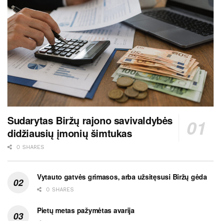
Sudarytas Biržų rajono savivaldybės
didžiausių įmonių šimtukas
0 SHARES
Vytauto gatvės grimasos, arba užsitęsusi Biržų gėda
0 SHARES
Pietų metas pažymėtas avarija