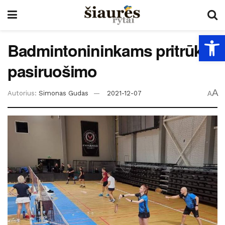
Open
Badmintonininkams pritrūko
pasiruošimo
A
Autorius:
Simonas Gudas
2021-12-07
A