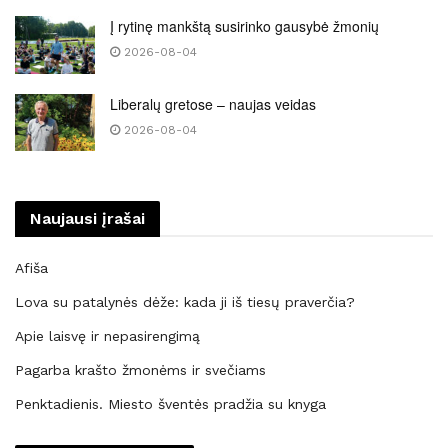
Į rytinę mankštą susirinko gausybė žmonių
2026-08-04
Liberalų gretose – naujas veidas
2026-08-04
Naujausi įrašai
Afiša
Lova su patalynės dėže: kada ji iš tiesų praverčia?
Apie laisvę ir nepasirengimą
Pagarba krašto žmonėms ir svečiams
Penktadienis. Miesto šventės pradžia su knyga