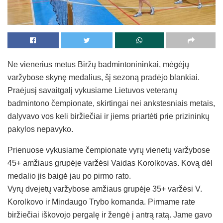
Ne vienerius metus Biržų badmintonininkai, mėgėjų
varžybose skynę medalius, šį sezoną pradėjo blankiai.
Praėjusį savaitgalį vykusiame Lietuvos veteranų
badmintono čempionate, skirtingai nei ankstesniais metais,
dalyvavo vos keli biržiečiai ir jiems priartėti prie prizininkų
pakylos nepavyko.
Prienuose vykusiame čempionate vyrų vienetų varžybose
45+ amžiaus grupėje varžėsi Vaidas Korolkovas. Kovą dėl
medalio jis baigė jau po pirmo rato.
Vyrų dvejetų varžybose amžiaus grupėje 35+ varžėsi V.
Korolkovo ir Mindaugo Trybo komanda. Pirmame rate
biržiečiai iškovojo pergalę ir žengė į antrą ratą. Jame gavo