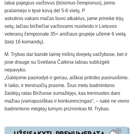
labai pajėgius varžovus (būsimus čempionus), jiems
pralaimėjo ir tęsė kovą dėl 5-6 vietų. P
askutinis vakaro mačas buvo atkaklus, jame prireikė trijų
setų, tačiau biržiečiai varžovams nusileido ir Lietuvos
veteranų čempionate 35+ amžiaus grupėje užėmė 6 vietą
(tarp 16 komandų).
M. Trybas dar bandė laimę mišrių dvejetų varžybose, bet ir
jose drauge su Svetlana Čalkina labiau sublizgėti
nepavyko.
„Galėjome pasirodyti ir geriau, aiškiai pritrūko pasiruošimo.
Ir laiko, ir treniruočių prasme. Šiuo metu badmintono
žaidėjų ratas Biržuose sumažėjęs, kas treniruotes daro
mažiau įvairiapusiškas ir konkurencingas“, – sakė ne vieno
badmintono mėgėjų turnyro prizininkas M. Trybas.