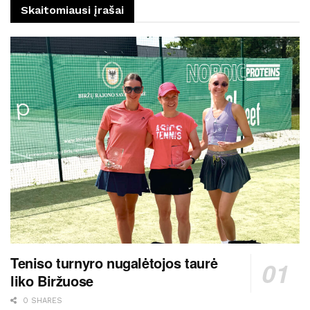
Skaitomiausi įrašai
Teniso turnyro nugalėtojos taurė
liko Biržuose
0 SHARES