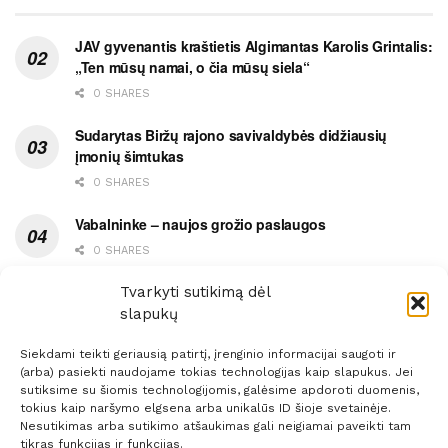
JAV gyvenantis kraštietis Algimantas Karolis Grintalis:
„Ten mūsų namai, o čia mūsų siela“
0 SHARES
Sudarytas Biržų rajono savivaldybės didžiausių
įmonių šimtukas
0 SHARES
Vabalninke – naujos grožio paslaugos
0 SHARES
Vytauto gatvės grimasos, arba užsitęsusi Biržų gėda
Tvarkyti sutikimą dėl
slapukų
0 SHARES
Siekdami teikti geriausią patirtį, įrenginio informacijai saugoti ir
(arba) pasiekti naudojame tokias technologijas kaip slapukus. Jei
sutiksime su šiomis technologijomis, galėsime apdoroti duomenis,
tokius kaip naršymo elgsena arba unikalūs ID šioje svetainėje.
Nesutikimas arba sutikimo atšaukimas gali neigiamai paveikti tam
Prenumerata
Reklama
Taisyklės
Kontaktai
tikras funkcijas ir funkcijas.