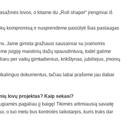
ažinės lovos, o kitame du „Roll shaper“ įrenginiai iš
uikų kompromisą ir nusprendėme pasiūlyti šias paslaugas
. Jame gimsta gražiausi sausainiai su įvairiomis
ime įsigiję maistinių dažų spausdintuvą, todėl galime
liaru per vaikų gimtadienius, krikštynas, jubiliejus, įmonių
ikalingus dokumentus, tačiau labai prašome jau dabar
nių lovų projektas? Kaip sekasi?
augiamės pagaliau jį baigę! Tikimės artimiausią savaitę
, o tuo metu bus kontrolės laikotarpis, kuris truks dar