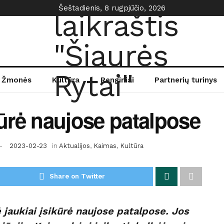
Šeštadienis, 8 rugpjūčio, 2026
Žmonės
Kultūra
Renginiai
Partnerių turinys
rė naujose patalpose
2023-02-23
in
Aktualijos
,
Kaimas
,
Kultūra
Share on Twitter
aukiai įsikūrė naujose patalpose. Jos