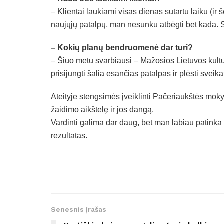
– Klientai laukiami visas dienas sutartu laiku (ir
naujųjų patalpų, man nesunku atbėgti bet kada. Sv
– Kokių planų bendruomenė dar turi?
– Šiuo metu svarbiausi – Mažosios Lietuvos kultū
prisijungti šalia esančias patalpas ir plėsti svei
Ateityje stengsimės įveiklinti Pačeriaukštės mok
žaidimo aikštelę ir jos dangą.
Vardinti galima dar daug, bet man labiau patinka 
rezultatas.
Senesnis įrašas