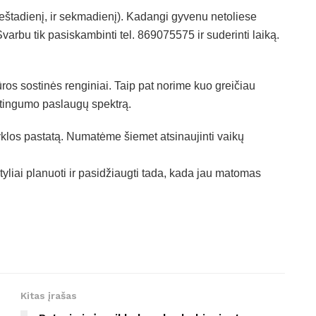
 šeštadienį, ir sekmadienį). Kadangi gyvenu netoliese
arbu tik pasiskambinti tel. 869075575 ir suderinti laiką.
ros sostinės renginiai. Taip pat norime kuo greičiau
katingumo paslaugų spektrą.
yklos pastatą. Numatėme šiemet atsinaujinti vaikų
tyliai planuoti ir pasidžiaugti tada, kada jau matomas
Kitas įrašas