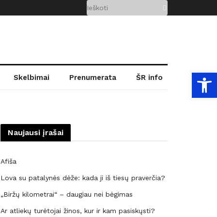
Open
Skelbimai
Prenumerata
ŠR info
Naujausi įrašai
Afiša
Lova su patalynės dėže: kada ji iš tiesų praverčia?
„Biržų kilometrai“ – daugiau nei bėgimas
Ar atliekų turėtojai žinos, kur ir kam pasiskųsti?