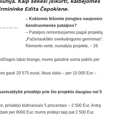
iūnija. Kaip sekėsi įsikurti, kalbėjomės
rmininke Edita Čepokiene.
– Kokiomis lėšomis įrengtos naujosios
bendruomenės patalpos?
pokienė turi
– Patalpos remontuojamos pagal projektą
„Pačeriaukštės sveikatingumo gerinimas“.
Remonto vertė, numatyta projekte, – 26
edžiagos labai brango, mums galutinė suma pakilo per
vo gauti 20 575 eurai, likusi dalis – per 10 000 Eur –
vivaldybė prisidėjo prie šio projekto daugiau nei 5
rė, prisidėjo būtinaisiais 5 procentais – 2 500 Eur. Antrą
idarė per 9000 Eur, mums pridėjo taip pat 2 500 Eur.