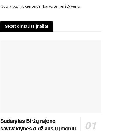
Nuo vilkų nukentėjusi karvutė neišgyveno
Skaitomiausi įrašai
Sudarytas Biržų rajono
savivaldybės didžiausių įmonių