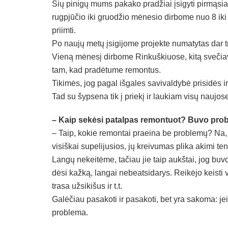
Šių pinigų mums pakako pradžiai įsigyti pirmąsi
rugpjūčio iki gruodžio mėnesio dirbome nuo 8 ik
priimti.
Po naujų metų įsigijome projekte numatytas dar 
Vieną mėnesį dirbome Rinkuškiuose, kitą svečia
tam, kad pradėtume remontus.
Tikimės, jog pagal išgales savivaldybė prisidės ir
Tad su šypsena tik į priekį ir laukiam visų naujos
– Kaip sekėsi patalpas remontuot? Buvo pro
– Taip, kokie remontai praeina be problemų? Na, 
visiškai supelijusios, jų kreivumas plika akimi te
Langų nekeitėme, tačiau jie taip aukštai, jog buv
dėsi kažką, langai nebeatsidarys. Reikėjo keisti 
trasa užsikišus ir t.t.
Galėčiau pasakoti ir pasakoti, bet yra sakoma: jei
problema.