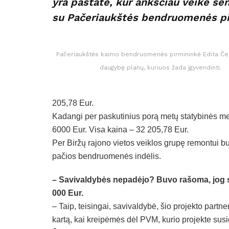
yra pastate, kur anksčiau veikė sen
su Pačeriaukštės bendruomenės pi
Pačeriaukštės kaimo bendruomenės pirmininkė Edita Če
daugybę planų, kuriuos žada įgyvendinti.
205,78 Eur.
Kadangi per paskutinius porą metų statybinės m
6000 Eur. Visa kaina – 32 205,78 Eur.
Per Biržų rajono vietos veiklos grupę remontui bu
pačios bendruomenės indėlis.
– Savivaldybės nepadėjo? Buvo rašoma, jog sa
000 Eur.
– Taip, teisingai, savivaldybė, šio projekto partne
kartą, kai kreipėmės dėl PVM, kurio projekte sus