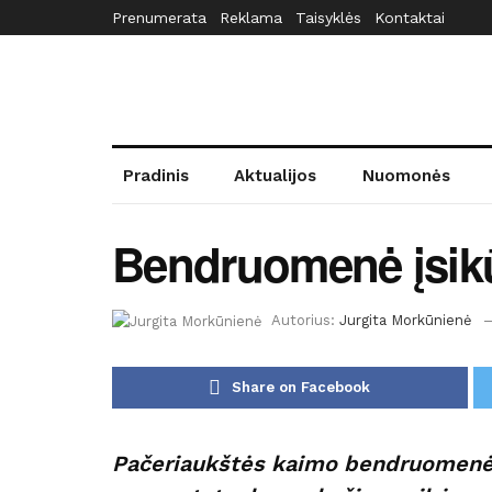
Prenumerata
Reklama
Taisyklės
Kontaktai
Pradinis
Aktualijos
Nuomonės
Bendruomenė įsikū
Autorius:
Jurgita Morkūnienė
Share on Facebook
Pačeriaukštės kaimo bendruomenė j