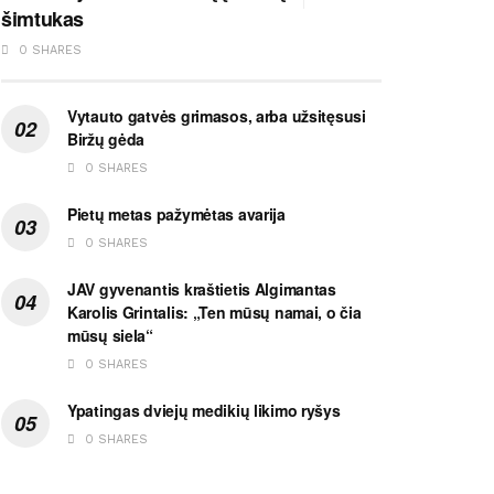
šimtukas
0 SHARES
Vytauto gatvės grimasos, arba užsitęsusi
Biržų gėda
0 SHARES
Pietų metas pažymėtas avarija
0 SHARES
JAV gyvenantis kraštietis Algimantas
Karolis Grintalis: „Ten mūsų namai, o čia
mūsų siela“
0 SHARES
Ypatingas dviejų medikių likimo ryšys
0 SHARES