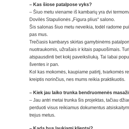
– Kas šiose patalpose vyks?
– Šiuo metu viename iš kambarių yra dvi termomas
Dovilės Stapulionės „Figura plius“ salono.
Šis salonas šiuo metu neveikia, todėl radome p
pas mus.
Trečiasis kambarys skirtas gamybinėms patalpoms
nuotraukomis, užrašais ir kitais papuošimais. Tur
atspausdinti bet kokį paveiksliuką. Tai labai popu
šventes ir pan.
Kol kas mokomės, kaupiame patirtį, tvarkomės re
kreiptis norinčius, nes mums reikia praktikuotis.
– Kiek jau laiko trunka bendruomenės masaži
– Jau antri metai trunka šis projektas, tačiau dži
perduoti visus reikiamus dokumentus atsiskaitymui
trejus metus.
– Kada bus laukiami klientai?