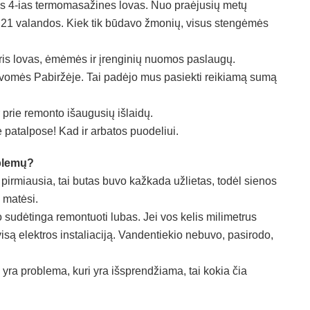
as 4-ias termomasažines lovas. Nuo praėjusių metų
i 21 valandos. Kiek tik būdavo žmonių, visus stengėmės
tris lovas, ėmėmės ir įrenginių nuomos paslaugų.
vomės Pabiržėje. Tai padėjo mus pasiekti reikiamą sumą
 prie remonto išaugusių išlaidų.
e patalpose! Kad ir arbatos puodeliui.
blemų?
pirmiausia, tai butas buvo kažkada užlietas, todėl sienos
n matėsi.
o sudėtinga remontuoti lubas. Jei vos kelis milimetrus
visą elektros instaliaciją. Vandentiekio nebuvo, pasirodo,
 yra problema, kuri yra išsprendžiama, tai kokia čia