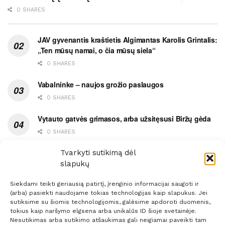
0 SHARES
JAV gyvenantis kraštietis Algimantas Karolis Grintalis:
„Ten mūsų namai, o čia mūsų siela“
0 SHARES
Vabalninke – naujos grožio paslaugos
0 SHARES
Vytauto gatvės grimasos, arba užsitęsusi Biržų gėda
0 SHARES
Pietų metas pažymėtas avarija
Tvarkyti sutikimą dėl
slapukų
0 SHARES
Siekdami teikti geriausią patirtį, įrenginio informacijai saugoti ir
(arba) pasiekti naudojame tokias technologijas kaip slapukus. Jei
sutiksime su šiomis technologijomis, galėsime apdoroti duomenis,
tokius kaip naršymo elgsena arba unikalūs ID šioje svetainėje.
Nesutikimas arba sutikimo atšaukimas gali neigiamai paveikti tam