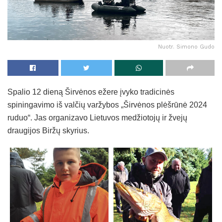
Nuotr. Simono Gudo
Spalio 12 dieną Širvėnos ežere įvyko tradicinės
spiningavimo iš valčių varžybos „Širvėnos plėšrūnė 2024
ruduo“. Jas organizavo Lietuvos medžiotojų ir žvejų
draugijos Biržų skyrius.