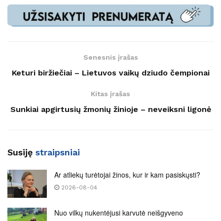
Senesnis įrašas
Keturi biržiečiai – Lietuvos vaikų dziudo čempionai
Kitas įrašas
Sunkiai apgirtusių žmonių žinioje – neveiksni ligonė
Susiję
straipsniai
Ar atliekų turėtojai žinos, kur ir kam pasiskųsti?
2026-08-04
Nuo vilkų nukentėjusi karvutė neišgyveno