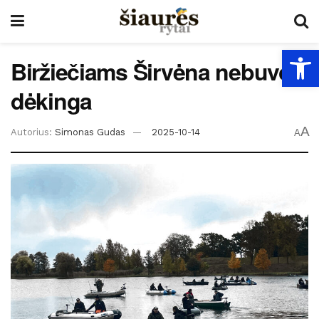
Open
Biržiečiams Širvėna nebuvo
dėkinga
A
Autorius:
Simonas Gudas
2025-10-14
A