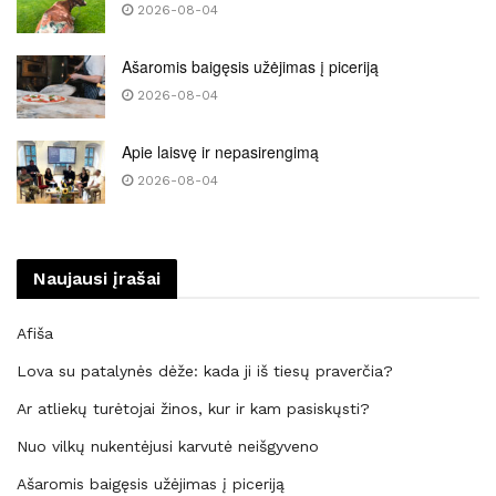
2026-08-04
Ašaromis baigęsis užėjimas į piceriją
2026-08-04
Apie laisvę ir nepasirengimą
2026-08-04
Naujausi įrašai
Afiša
Lova su patalynės dėže: kada ji iš tiesų praverčia?
Ar atliekų turėtojai žinos, kur ir kam pasiskųsti?
Nuo vilkų nukentėjusi karvutė neišgyveno
Ašaromis baigęsis užėjimas į piceriją