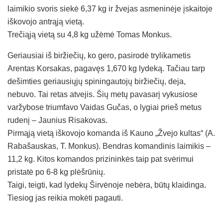
laimikio svoris siekė 6,37 kg ir žvejas asmeninėje įskaitoje
iškovojo antrąją vietą.
Trečiąją vietą su 4,8 kg užėmė Tomas Monkus.
Geriausiai iš biržiečių, ko gero, pasirodė trylikametis
Arentas Korsakas, pagavęs 1,670 kg lydeką. Tačiau tarp
dešimties geriausiųjų spiningautojų biržiečių, deja,
nebuvo. Tai retas atvejis. Šių metų pavasarį vykusiose
varžybose triumfavo Vaidas Gučas, o lygiai prieš metus
rudenį – Jaunius Risakovas.
Pirmąją vietą iškovojo komanda iš Kauno „Žvejo kultas“ (A.
Rabašauskas, T. Monkus). Bendras komandinis laimikis –
11,2 kg. Kitos komandos prizininkės taip pat svėrimui
pristatė po 6-8 kg plėšrūnių.
Taigi, teigti, kad lydekų Širvėnoje nebėra, būtų klaidinga.
Tiesiog jas reikia mokėti pagauti.