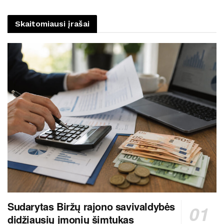
Skaitomiausi įrašai
Sudarytas Biržų rajono savivaldybės
didžiausių įmonių šimtukas