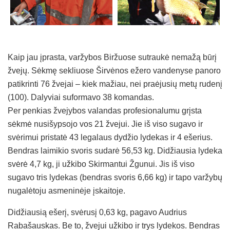
Kaip jau įprasta, varžybos Biržuose sutraukė nemažą būrį
žvejų. Sėkmę sekliuose Širvėnos ežero vandenyse panoro
patikrinti 76 žvejai – kiek mažiau, nei praėjusių metų rudenį
(100). Dalyviai suformavo 38 komandas.
Per penkias žvejybos valandas profesionalumu grįsta
sėkmė nusišypsojo vos 21 žvejui. Jie iš viso sugavo ir
svėrimui pristatė 43 legalaus dydžio lydekas ir 4 ešerius.
Bendras laimikio svoris sudarė 56,53 kg. Didžiausia lydeka
svėrė 4,7 kg, ji užkibo Skirmantui Žgunui. Jis iš viso
sugavo tris lydekas (bendras svoris 6,66 kg) ir tapo varžybų
nugalėtoju asmeninėje įskaitoje.
Didžiausią ešerį, svėrusį 0,63 kg, pagavo Audrius
Rabašauskas. Be to, žvejui užkibo ir trys lydekos. Bendras