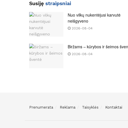
Susiję
straipsniai
Nuo vilkų nukentėjusi karvutė
neišgyveno
2026-08-04
Biržams – kūrybos ir šeimos šven
2026-08-04
Prenumerata
Reklama
Taisyklės
Kontaktai