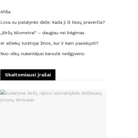
Afiša
Lova su patalynės dėže: kada ji iš tiesų praverčia?
„Biržų kilometrai“ – daugiau nei bėgimas
Ar atliekų turėtojai žinos, kur ir kam pasiskųsti?
Nuo vilkų nukentėjusi karvutė neišgyveno
Skaitomiausi įrašai