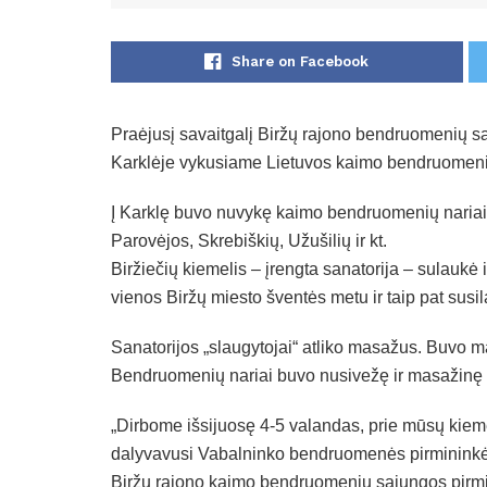
Share on Facebook
Praėjusį savaitgalį Biržų rajono bendruomenių są
Karklėje vykusiame Lietuvos kaimo bendruomeni
Į Karklę buvo nuvykę kaimo bendruomenių nariai 
Parovėjos, Skrebiškių, Užušilių ir kt.
Biržiečių kiemelis – įrengta sanatorija – sulaukė 
vienos Biržų miesto šventės metu ir taip pat sus
Sanatorijos „slaugytojai“ atliko masažus. Buvo 
Bendruomenių nariai buvo nusivežę ir masažinę lo
„Dirbome išsijuosę 4-5 valandas, prie mūsų kieme
dalyvavusi Vabalninko bendruomenės pirmininkė 
Biržų rajono kaimo bendruomenių sąjungos pirmi