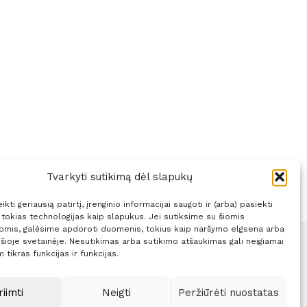
Tvarkyti sutikimą dėl slapukų
kti geriausią patirtį, įrenginio informacijai saugoti ir (arba) pasiekti
okias technologijas kaip slapukus. Jei sutiksime su šiomis
jomis, galėsime apdoroti duomenis, tokius kaip naršymo elgsena arba
 šioje svetainėje. Nesutikimas arba sutikimo atšaukimas gali neigiamai
 tikras funkcijas ir funkcijas.
Sprendimas:
ITBrolis
riimti
Neigti
Peržiūrėti nuostatas