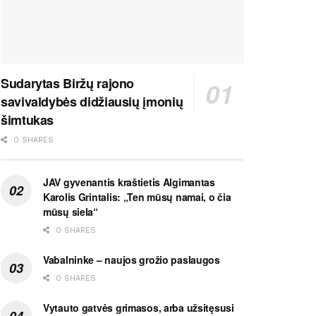
Sudarytas Biržų rajono
savivaldybės didžiausių įmonių
šimtukas
0 SHARES
JAV gyvenantis kraštietis Algimantas
Karolis Grintalis: „Ten mūsų namai, o čia
mūsų siela“
0 SHARES
Vabalninke – naujos grožio paslaugos
0 SHARES
Vytauto gatvės grimasos, arba užsitęsusi