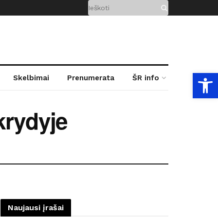
Open
Skelbimai
Prenumerata
ŠR info
krydyje
Naujausi įrašai