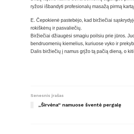
ryžosi išbandyti profesionalų masažą pirmą kart
E. Čepokienė pastebėjo, kad biržiečiai sąskrydy
rokiškėnų ir pasvaliečių.
Biržiečiai džiaugėsi smagiu poilsiu prie jūros. Ju
bendruomenių kiemelius, kuriuose vyko ir prekyba, 
Dalis biržiečių į namus grįžo tą pačią dieną, o kiti
Senesnis įrašas
„Širvėna“ namuose šventė pergalę