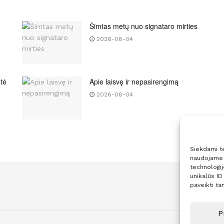
Šimtas metų nuo signataro mirties
2026-08-04
tė
Apie laisvę ir nepasirengimą
2026-08-04
Siekdami tei
naudojame t
technologi
unikalūs ID
paveikti tam
P