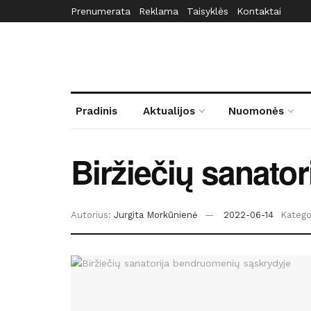
Prenumerata
Reklama
Taisyklės
Kontaktai
Pradinis
Aktualijos
Nuomonės
Biržiečių sanato
Autorius:
Jurgita Morkūnienė
2022-06-14
Kategor