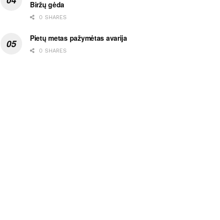
Biržų gėda
0 SHARES
Pietų metas pažymėtas avarija
0 SHARES