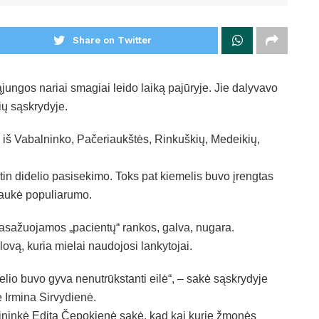
Share on Twitter
jungos nariai smagiai leido laiką pajūryje. Jie dalyvavo
ų sąskrydyje.
iš Vabalninko, Pačeriaukštės, Rinkuškių, Medeikių,
itin didelio pasisekimo. Toks pat kiemelis buvo įrengtas
ilaukė populiarumo.
masažuojamos „pacientų“ rankos, galva, nugara.
vą, kuria mielai naudojosi lankytojai.
lio buvo gyva nenutrūkstanti eilė“, – sakė sąskrydyje
Irmina Sirvydienė.
ninkė Edita Čepokienė sakė, kad kai kurie žmonės