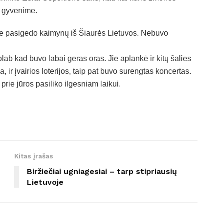
ą gyvenime.
je pasigedo kaimynų iš Šiaurės Lietuvos. Nebuvo
olab kad buvo labai geras oras. Jie aplankė ir kitų šalies
ir įvairios loterijos, taip pat buvo surengtas koncertas.
 prie jūros pasiliko ilgesniam laikui.
Kitas įrašas
Biržiečiai ugniagesiai – tarp stipriausių
Lietuvoje