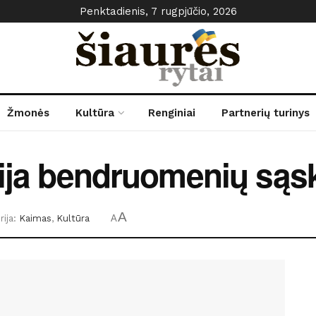
Penktadienis, 7 rugpjūčio, 2026
Žmonės
Kultūra
Renginiai
Partnerių turinys
rija bendruomenių sąs
A
ija:
Kaimas
,
Kultūra
A