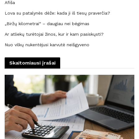
Afiša
Lova su patalynės dėže: kada ji iš tiesų praverčia?
„Biržų kilometrai“ – daugiau nei bėgimas
Ar atliekų turėtojai žinos, kur ir kam pasiskųsti?
Nuo vilkų nukentėjusi karvutė neišgyveno
Skaitomiausi įrašai