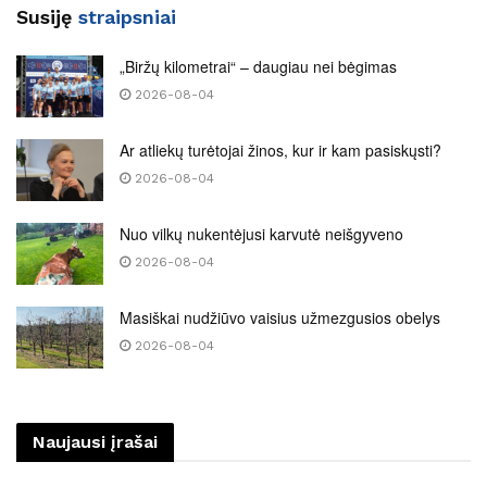
Susiję
straipsniai
„Biržų kilometrai“ – daugiau nei bėgimas
2026-08-04
Ar atliekų turėtojai žinos, kur ir kam pasiskųsti?
2026-08-04
Nuo vilkų nukentėjusi karvutė neišgyveno
2026-08-04
Masiškai nudžiūvo vaisius užmezgusios obelys
2026-08-04
Naujausi įrašai