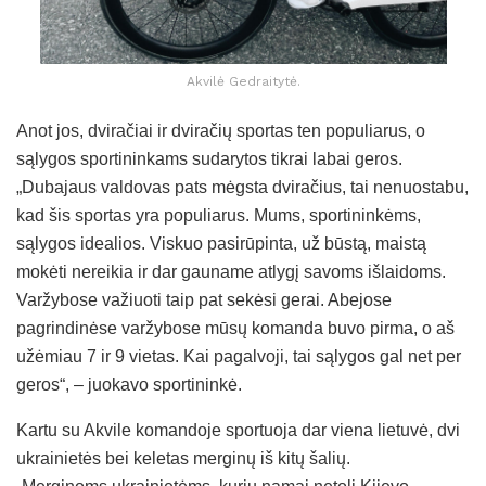
Akvilė Gedraitytė.
Anot jos, dviračiai ir dviračių sportas ten populiarus, o
sąlygos sportininkams sudarytos tikrai labai geros.
„Dubajaus valdovas pats mėgsta dviračius, tai nenuostabu,
kad šis sportas yra populiarus. Mums, sportininkėms,
sąlygos idealios. Viskuo pasirūpinta, už būstą, maistą
mokėti nereikia ir dar gauname atlygį savoms išlaidoms.
Varžybose važiuoti taip pat sekėsi gerai. Abejose
pagrindinėse varžybose mūsų komanda buvo pirma, o aš
užėmiau 7 ir 9 vietas. Kai pagalvoji, tai sąlygos gal net per
geros“, – juokavo sportininkė.
Kartu su Akvile komandoje sportuoja dar viena lietuvė, dvi
ukrainietės bei keletas merginų iš kitų šalių.