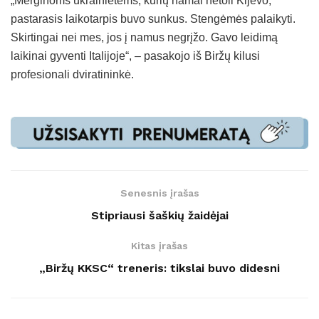
„Merginoms ukrainietėms, kurių namai netoli Kijevo,
pastarasis laikotarpis buvo sunkus. Stengėmės palaikyti.
Skirtingai nei mes, jos į namus negrįžo. Gavo leidimą
laikinai gyventi Italijoje“, – pasakojo iš Biržų kilusi
profesionali dviratininkė.
Senesnis įrašas
Stipriausi šaškių žaidėjai
Kitas įrašas
„Biržų KKSC“ treneris: tikslai buvo didesni