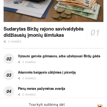
Sudarytas Biržų rajono savivaldybės
didžiausių įmonių šimtukas
0 SHARES
Vytauto gatvės grimasos, arba užsitęsusi Biržų gėda
0 SHARES
Ašaromis baigęsis užėjimas į piceriją
0 SHARES
Pietų metas pažymėtas avarija
0 SHARES
Ypatingas dviejų medikių likimo ryšys
Tvarkyti sutikimą dėl