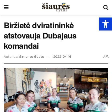
Open
Biržietė dviratininkė
atstovauja Dubajaus
komandai
A
Autorius:
Simonas Gudas
2022-04-16
A