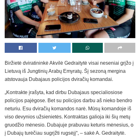
Biržietė dviratininkė Akvilė Gedraitytė visai neseniai grįžo į
Lietuvą iš Jungtinių Arabų Emyratų. Šį sezoną mergina
atstovauja Dubajaus policijos dviračių komandai.
„Kontrakte įrašyta, kad dirbu Dubajaus specialiosiose
policijos pajėgose. Bet su policijos darbu aš nieko bendro
neturiu. Esu dviračių komandos narė. Mūsų komandoje iš
viso devynios užsienietės. Kontraktas galioja iki šių metų
gruodžio mėnesio. Dubajuje prabuvau keturis mėnesius, o
į Dubajų turėčiau sugrįžti rugsėjį“, – sakė A. Gedraitytė.