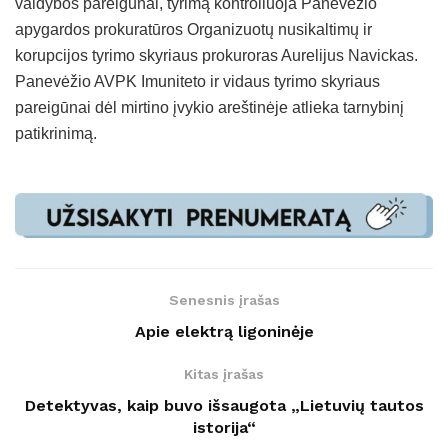
valdybos pareigūnai, tyrimą kontroliuoja Panevėžio
apygardos prokuratūros Organizuotų nusikaltimų ir
korupcijos tyrimo skyriaus prokuroras Aurelijus Navickas.
Panevėžio AVPK Imuniteto ir vidaus tyrimo skyriaus
pareigūnai dėl mirtino įvykio areštinėje atlieka tarnybinį
patikrinimą.
Senesnis įrašas
Apie elektrą ligoninėje
Kitas įrašas
Detektyvas, kaip buvo išsaugota „Lietuvių tautos
istorija“