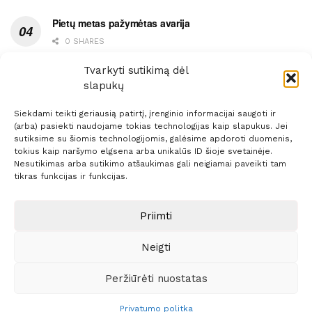
Pietų metas pažymėtas avarija
0 SHARES
Ypatingas dviejų medikių likimo ryšys
Tvarkyti sutikimą dėl
slapukų
0 SHARES
Siekdami teikti geriausią patirtį, įrenginio informacijai saugoti ir
(arba) pasiekti naudojame tokias technologijas kaip slapukus. Jei
sutiksime su šiomis technologijomis, galėsime apdoroti duomenis,
tokius kaip naršymo elgsena arba unikalūs ID šioje svetainėje.
Nesutikimas arba sutikimo atšaukimas gali neigiamai paveikti tam
Prenumerata
Reklama
Taisyklės
Kontaktai
tikras funkcijas ir funkcijas.
Sprendimas:
ITBrolis
Priimti
Neigti
© 2021 Visos teisės saugomos
Siaure.lt
Peržiūrėti nuostatas
Privatumo politka