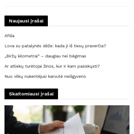
Naujausi įrašai
Afiša
Lova su patalynės dėže: kada ji iš tiesų praverčia?
„Biržų kilometrai“ – daugiau nei bėgimas
Ar atliekų turėtojai žinos, kur ir kam pasiskųsti?
Nuo vilkų nukentėjusi karvutė neišgyveno
Skaitomiausi įrašai