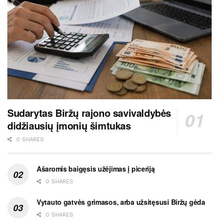
Sudarytas Biržų rajono savivaldybės
didžiausių įmonių šimtukas
0 SHARES
Ašaromis baigęsis užėjimas į piceriją
0 SHARES
Vytauto gatvės grimasos, arba užsitęsusi Biržų gėda
0 SHARES