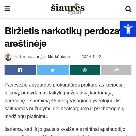
Open
Biržietis narkotikų perdozavo
areštinėje
Autorius:
Jurgita Morkūnienė
2024-11-12
Panevėžio apygardos prokuratūros prokuroras kreipėsi į
teismą, prašydamas taikyti griežčiausią kardomąją
priemonę – suėmimą 49 metų Visagino gyventojui. Jis
kaltinamas nužudymu dėl neatsargumo ir psichotropinių
medžiagų platinimu.
Įtariama, kad iš jo gautais kvaišalais mirtinai apsinuodijo