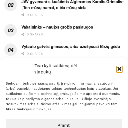
JAV gyvenantis kraštietis Algimantas Karolis Grintalis:
„Ten mūsų namai, o čia mūsų siela“
0 SHARES
Vabalninke – naujos grožio paslaugos
0 SHARES
Vytauto gatvės grimasos, arba užsitęsusi Biržų gėda
0 SHARES
Pietų metas pažymėtas avarija
Tvarkyti sutikimą dėl
slapukų
0 SHARES
Siekdami teikti geriausią patirtį, įrenginio informacijai saugoti ir
(arba) pasiekti naudojame tokias technologijas kaip slapukus. Jei
sutiksime su šiomis technologijomis, galėsime apdoroti duomenis,
tokius kaip naršymo elgsena arba unikalūs ID šioje svetainėje.
Nesutikimas arba sutikimo atšaukimas gali neigiamai paveikti tam
Prenumerata
Reklama
Taisyklės
Kontaktai
tikras funkcijas ir funkcijas.
Sprendimas:
ITBrolis
Priimti