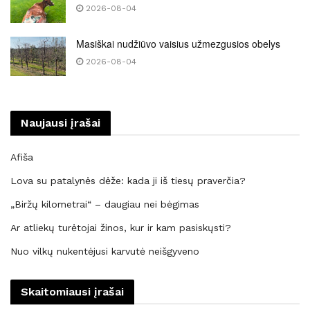
2026-08-04
Masiškai nudžiūvo vaisius užmezgusios obelys
2026-08-04
Naujausi įrašai
Afiša
Lova su patalynės dėže: kada ji iš tiesų praverčia?
„Biržų kilometrai“ – daugiau nei bėgimas
Ar atliekų turėtojai žinos, kur ir kam pasiskųsti?
Nuo vilkų nukentėjusi karvutė neišgyveno
Skaitomiausi įrašai