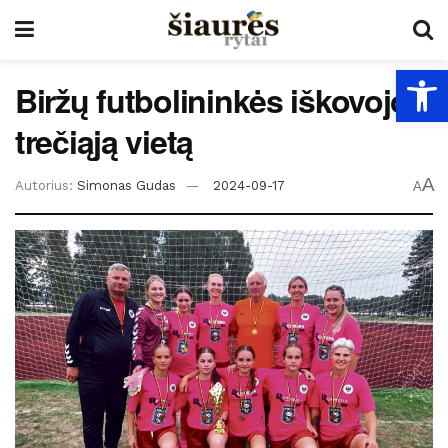
Open
Biržų futbolininkės iškovojo
trečiąją vietą
A
Autorius:
Simonas Gudas
2024-09-17
A