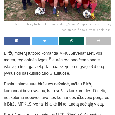
Biržų moterų futbolo komanda MKF „Širvėna“ tapo Lietuvos moterų
regioninės futbolo lygos prizininkė.
Biržų moterų futbolo komanda MFK „Širvėna“ Lietuvos
moterų regioninės lygos Šiaurės regiono čempionate
iškovojo trečiąją vietą. Tai paaiškėjo po rugsėjo 8 dieną
įvykusios paskutinio turo Šiauliuose.
Paskutiniame ture biržietės nežaidė, tačiau Biržų
komandai buvo svarbu, kaip sužais konkurentės. Didelių
netikėtumų nebuvo, favoritės komandos iškovojo pergales
ir Biržų MFK „Širvėna“ išlaikė iki tol turėtą trečiąją vietą.
Per 8 čempionato rungtynes MFK „Širvėna“ iškovojo 4