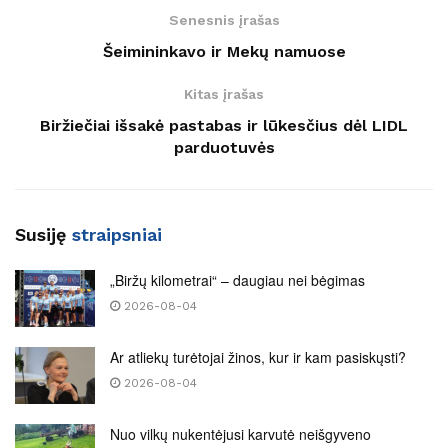
Senesnis įrašas
Šeimininkavo ir Mekų namuose
Kitas įrašas
Biržiečiai išsakė pastabas ir lūkesčius dėl LIDL
parduotuvės
Susiję
straipsniai
„Biržų kilometrai“ – daugiau nei bėgimas
2026-08-04
Ar atliekų turėtojai žinos, kur ir kam pasiskųsti?
2026-08-04
Nuo vilkų nukentėjusi karvutė neišgyveno