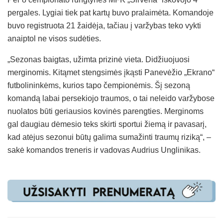
pergales. Lygiai tiek pat kartų buvo pralaimėta. Komandoje
buvo registruota 21 žaidėja, tačiau į varžybas teko vykti
anaiptol ne visos sudėties.
„Sezonas baigtas, užimta prizinė vieta. Didžiuojuosi
merginomis. Kitąmet stengsimės įkąsti Panevėžio „Ekrano“
futbolininkėms, kurios tapo čempionėmis. Šį sezoną
komandą labai persekiojo traumos, o tai neleido varžybose
nuolatos būti geriausios kovinės parengties. Merginoms
gal daugiau dėmesio teks skirti sportui žiemą ir pavasarį,
kad atėjus sezonui būtų galima sumažinti traumų riziką“, –
sakė komandos treneris ir vadovas Audrius Unglinikas.