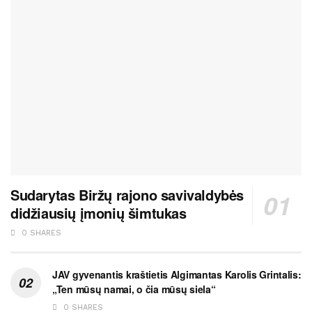
Sudarytas Biržų rajono savivaldybės
didžiausių įmonių šimtukas
0 SHARES
JAV gyvenantis kraštietis Algimantas Karolis Grintalis:
„Ten mūsų namai, o čia mūsų siela“
0 SHARES