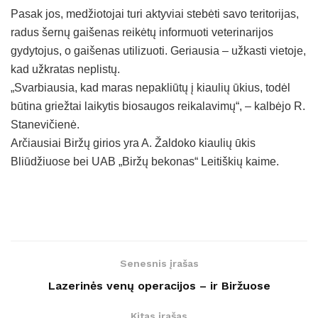
Pasak jos, medžiotojai turi aktyviai stebėti savo teritorijas,
radus šernų gaišenas reikėtų informuoti veterinarijos
gydytojus, o gaišenas utilizuoti. Geriausia – užkasti vietoje,
kad užkratas neplistų.
„Svarbiausia, kad maras nepakliūtų į kiaulių ūkius, todėl
būtina griežtai laikytis biosaugos reikalavimų“, – kalbėjo R.
Stanevičienė.
Arčiausiai Biržų girios yra A. Žaldoko kiaulių ūkis
Bliūdžiuose bei UAB „Biržų bekonas“ Leitiškių kaime.
Senesnis įrašas
Lazerinės venų operacijos – ir Biržuose
Kitas įrašas