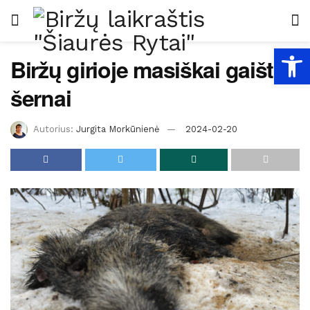
Open
Biržų girioje masiškai gaišta
šernai
Autorius:
Jurgita Morkūnienė
2024-02-20