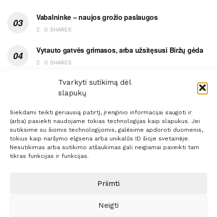
Vabalninke – naujos grožio paslaugos
0 SHARES
Vytauto gatvės grimasos, arba užsitęsusi Biržų gėda
0 SHARES
Tvarkyti sutikimą dėl
Pietų metas pažymėtas avarija
slapukų
0 SHARES
Siekdami teikti geriausią patirtį, įrenginio informacijai saugoti ir
(arba) pasiekti naudojame tokias technologijas kaip slapukus. Jei
sutiksime su šiomis technologijomis, galėsime apdoroti duomenis,
tokius kaip naršymo elgsena arba unikalūs ID šioje svetainėje.
Nesutikimas arba sutikimo atšaukimas gali neigiamai paveikti tam
Prenumerata
Reklama
Taisyklės
Kontaktai
tikras funkcijas ir funkcijas.
Sprendimas:
ITBrolis
Priimti
Neigti
© 2021 Visos teisės saugomos
Siaure.lt