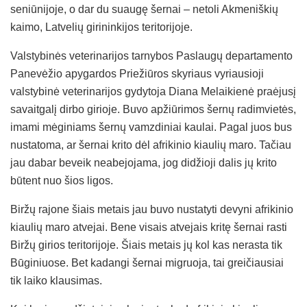
seniūnijoje, o dar du suaugę šernai – netoli Akmeniškių
kaimo, Latvelių girininkijos teritorijoje.
Valstybinės veterinarijos tarnybos Paslaugų departamento
Panevėžio apygardos Priežiūros skyriaus vyriausioji
valstybinė veterinarijos gydytoja Diana Melaikienė praėjusį
savaitgalį dirbo girioje. Buvo apžiūrimos šernų radimvietės,
imami mėginiams šernų vamzdiniai kaulai. Pagal juos bus
nustatoma, ar šernai krito dėl afrikinio kiaulių maro. Tačiau
jau dabar beveik neabejojama, jog didžioji dalis jų krito
būtent nuo šios ligos.
Biržų rajone šiais metais jau buvo nustatyti devyni afrikinio
kiaulių maro atvejai. Bene visais atvejais kritę šernai rasti
Biržų girios teritorijoje. Šiais metais jų kol kas nerasta tik
Būginiuose. Bet kadangi šernai migruoja, tai greičiausiai
tik laiko klausimas.