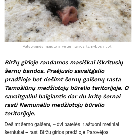
Valstybinės maisto ir veterinarijos tarnybos nuotr.
Biržų girioje randamos masiškai iškritusių
šernų bandos. Praėjusio savaitgalio
pradžioje bet dešimt šernų gaišenų rasta
Tamošiūnų medžiotojų būrelio teritorijoje. O
savaitgaliui baigiantis dar du kritę šernai
rasti Nemunėlio medžiotojų būrelio
teritorijoje.
Dešimt šerno gaišenų – dvi patelės ir aštuoni metiniai
šerniukai – rasti Biržų girios pradžioje Parovėjos