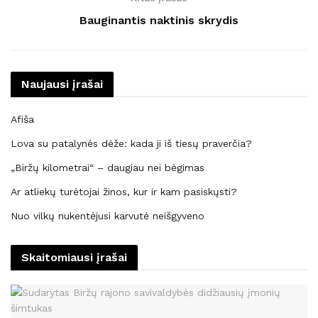
Bauginantis naktinis skrydis
Naujausi įrašai
Afiša
Lova su patalynės dėže: kada ji iš tiesų praverčia?
„Biržų kilometrai“ – daugiau nei bėgimas
Ar atliekų turėtojai žinos, kur ir kam pasiskųsti?
Nuo vilkų nukentėjusi karvutė neišgyveno
Skaitomiausi įrašai