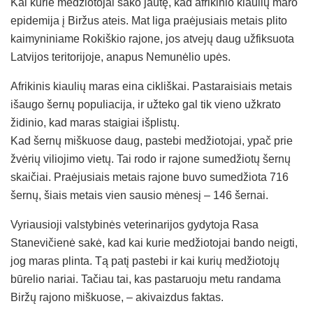
Kai kurie medžiotojai sako jautę, kad afrikinio kiaulių maro
epidemija į Biržus ateis. Mat liga praėjusiais metais plito
kaimyniniame Rokiškio rajone, jos atvejų daug užfiksuota
Latvijos teritorijoje, anapus Nemunėlio upės.
Afrikinis kiaulių maras eina cikliškai. Pastaraisiais metais
išaugo šernų populiacija, ir užteko gal tik vieno užkrato
židinio, kad maras staigiai išplistų.
Kad šernų miškuose daug, pastebi medžiotojai, ypač prie
žvėrių viliojimo vietų. Tai rodo ir rajone sumedžiotų šernų
skaičiai. Praėjusiais metais rajone buvo sumedžiota 716
šernų, šiais metais vien sausio mėnesį – 146 šernai.
Vyriausioji valstybinės veterinarijos gydytoja Rasa
Stanevičienė sakė, kad kai kurie medžiotojai bando neigti,
jog maras plinta. Tą patį pastebi ir kai kurių medžiotojų
būrelio nariai. Tačiau tai, kas pastaruoju metu randama
Biržų rajono miškuose, – akivaizdus faktas.