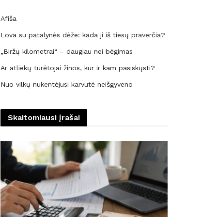
Afiša
Lova su patalynės dėže: kada ji iš tiesų praverčia?
„Biržų kilometrai“ – daugiau nei bėgimas
Ar atliekų turėtojai žinos, kur ir kam pasiskųsti?
Nuo vilkų nukentėjusi karvutė neišgyveno
Skaitomiausi įrašai