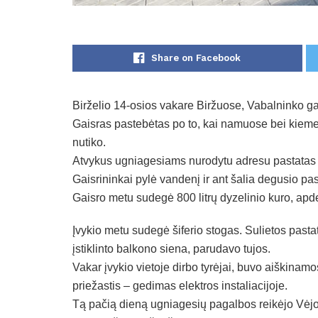
Share on Facebook
Birželio 14-osios vakare Biržuose, Vabalninko ga
Gaisras pastebėtas po to, kai namuose bei kieme d
nutiko.
Atvykus ugniagesiams nurodytu adresu pastatas j
Gaisrininkai pylė vandenį ir ant šalia degusio pa
Gaisro metu sudegė 800 litrų dyzelinio kuro, apd
Įvykio metu sudegė šiferio stogas. Sulietos pas
įstiklinto balkono siena, parudavo tujos.
Vakar įvykio vietoje dirbo tyrėjai, buvo aiškinam
priežastis – gedimas elektros instaliacijoje.
Tą pačią dieną ugniagesių pagalbos reikėjo Vėj