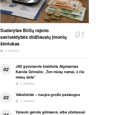
Sudarytas Biržų rajono
savivaldybės didžiausių įmonių
šimtukas
0 SHARES
JAV gyvenantis kraštietis Algimantas
Karolis Grintalis: „Ten mūsų namai, o čia
mūsų siela“
0 SHARES
Vabalninke – naujos grožio paslaugos
0 SHARES
Vytauto gatvės grimasos, arba užsitęsusi