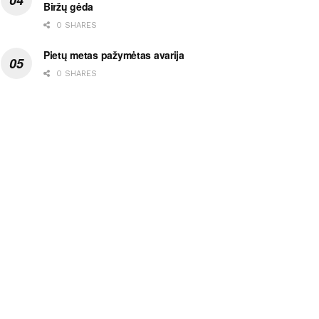
Biržų gėda
0 SHARES
Pietų metas pažymėtas avarija
0 SHARES