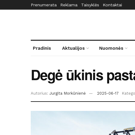
Prenumerata
Reklama
Taisyklės
Kontaktai
Pradinis
Aktualijos
Nuomonės
Degė ūkinis past
Autorius:
Jurgita Morkūnienė
2025-06-17
Kategor