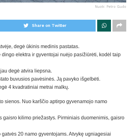
Nuotr. Petro Gudo
Share on Twitter
tvėje, degė ūkinis medinis pastatas.
ingo elektra ir gyventojai nuėjo pasižiūrėti, kodėl taip
au degė atvira liepsna.
stato buvusios pavėsinės. Ją pavyko išgelbėti.
egė 4 kvadratiniai metrai malkų.
tato sienos. Nuo karščio aptirpo gyvenamojo namo
os gaisro kilimo priežastys. Pirminiais duomenimis, gaisro
o gatvės 20 namo gyventojams. Atvykę ugniagesiai