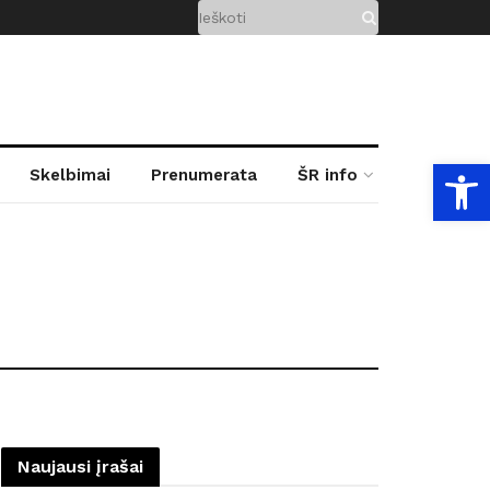
Open
Skelbimai
Prenumerata
ŠR info
Naujausi įrašai