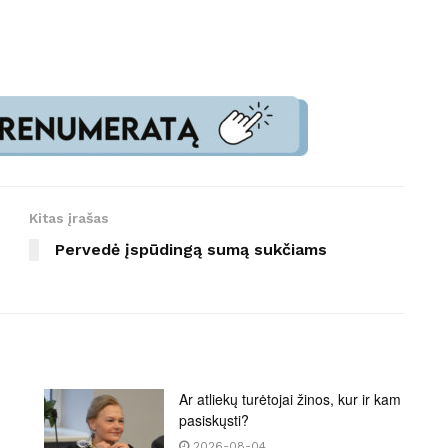
Kitas įrašas
Pervedė įspūdingą sumą sukčiams
Ar atliekų turėtojai žinos, kur ir kam
pasiskųsti?
2026-08-04