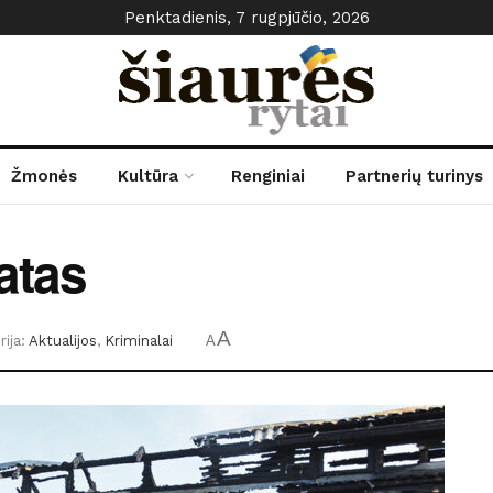
Penktadienis, 7 rugpjūčio, 2026
Žmonės
Kultūra
Renginiai
Partnerių turinys
atas
A
ija:
Aktualijos
,
Kriminalai
A