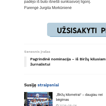
padėjo iš buto išnešti sunkiasvorį ligonį.
Parengė Jurgita Morkūnienė
Senesnis įrašas
Pagrindinė nominacija – iš Biržų kilusiam
žurnalistui
Susiję
straipsniai
„Biržų kilometrai“ – daugiau nei
bėgimas
2026-08-04