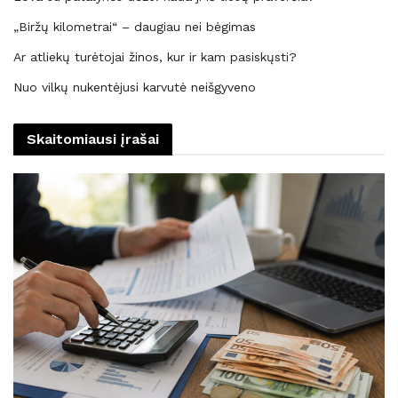
„Biržų kilometrai“ – daugiau nei bėgimas
Ar atliekų turėtojai žinos, kur ir kam pasiskųsti?
Nuo vilkų nukentėjusi karvutė neišgyveno
Skaitomiausi įrašai