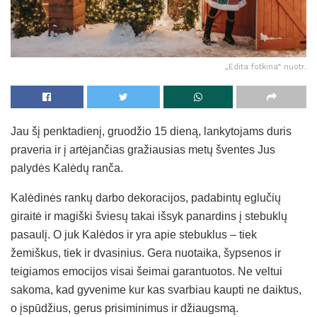
„Edita fotkina“ nuotr.
Jau šį penktadienį, gruodžio 15 dieną, lankytojams duris
praveria ir į artėjančias gražiausias metų šventes Jus
palydės Kalėdų ranča.
Kalėdinės rankų darbo dekoracijos, padabintų eglučių
giraitė ir magiški šviesų takai išsyk panardins į stebuklų
pasaulį. O juk Kalėdos ir yra apie stebuklus – tiek
žemiškus, tiek ir dvasinius. Gera nuotaika, šypsenos ir
teigiamos emocijos visai šeimai garantuotos. Ne veltui
sakoma, kad gyvenime kur kas svarbiau kaupti ne daiktus,
o įspūdžius, gerus prisiminimus ir džiaugsmą.