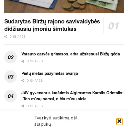
Sudarytas Biržų rajono savivaldybės
didžiausių įmonių šimtukas
0 SHARES
Vytauto gatvės grimasos, arba užsitęsusi Biržų gėda
0 SHARES
Pietų metas pažymėtas avarija
0 SHARES
JAV gyvenantis kraštietis Algimantas Karolis Grintalis:
„Ten mūsų namai, o čia mūsų siela“
0 SHARES
Ypatingas dviejų medikių likimo ryšys
Tvarkyti sutikimą dėl
slapukų
0 SHARES