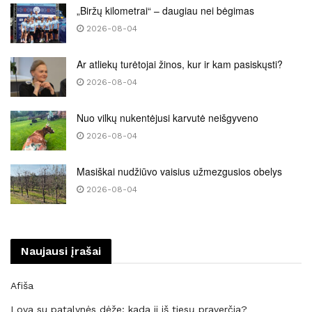
„Biržų kilometrai“ – daugiau nei bėgimas
2026-08-04
Ar atliekų turėtojai žinos, kur ir kam pasiskųsti?
2026-08-04
Nuo vilkų nukentėjusi karvutė neišgyveno
2026-08-04
Masiškai nudžiūvo vaisius užmezgusios obelys
2026-08-04
Naujausi įrašai
Afiša
Lova su patalynės dėže: kada ji iš tiesų praverčia?