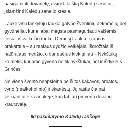
pasigaminti dovanėlę, išsiųsti laišką Kalėdų seneliui,
įsiamžinti Kalėdų senelio krėsle.
Lauke visų lankytojų laukia galybė šventinių dekoracijų bei
gyvūnėliai, kurie labai mėgsta pasmaguriauti vaišėmis
tiesiai iš vaikučių rankų. Dėmesį traukia ir rančos
prakartėlė – su realaus dydžio veikėjais, išdrožtais iš
natūralaus medžio, o dar paėjus kiek giliau – Nykštukų
kaimelis, kuriame gyvena ne tik nykštukai, bet ir išdykėlis
Grinčas.
Nė viena šventė neapsieina be šiltos kakavos, arbatos,
vyno (nealkoholinio) ir skanėstų. Jų rasite čia pat
veikiančioje kavinukėje, kuri labiau primena dovanų
krautuvėlę.
Iki pasimatymo Kalėdų rančoje!