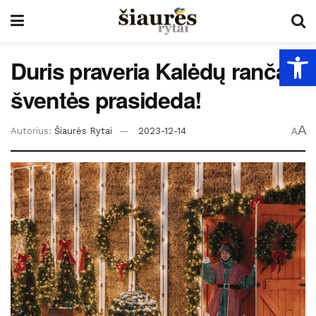
Open
Duris praveria Kalėdų ranča –
šventės prasideda!
A
Autorius:
Šiaurės Rytai
2023-12-14
A