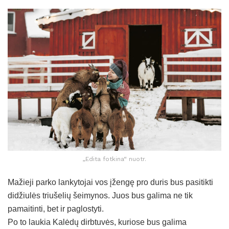
„Edita fotkina“ nuotr.
Mažieji parko lankytojai vos įžengę pro duris bus pasitikti
didžiulės triušelių šeimynos. Juos bus galima ne tik
pamaitinti, bet ir paglostyti.
Po to laukia Kalėdų dirbtuvės, kuriose bus galima