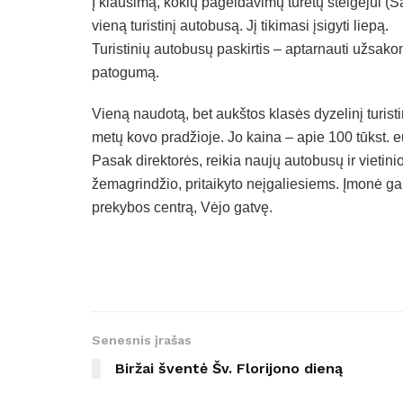
Į klausimą, kokių pageidavimų turėtų steigėjui (S
vieną turistinį autobusą. Jį tikimasi įsigyti liepą.
Turistinių autobusų paskirtis – aptarnauti užsakom
patogumą.
Vieną naudotą, bet aukštos klasės dyzelinį turis
metų kovo pradžioje. Jo kaina – apie 100 tūkst. e
Pasak direktorės, reikia naujų autobusų ir vietin
žemagrindžio, pritaikyto neįgaliesiems. Įmonė ga
prekybos centrą, Vėjo gatvę.
Senesnis įrašas
Biržai šventė Šv. Florijono dieną