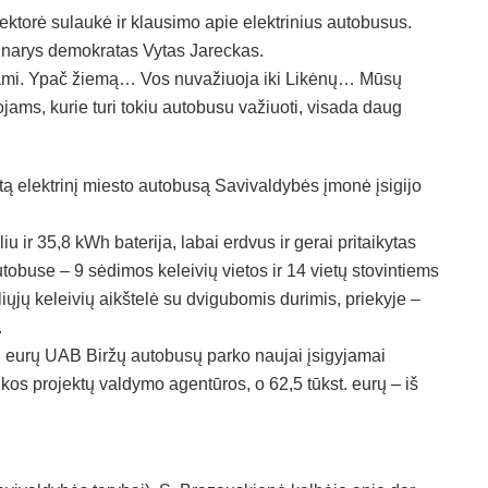
rektorė sulaukė ir klausimo apie elektrinius autobusus.
o narys demokratas Vytas Jareckas.
nkami. Ypač žiemą… Vos nuvažiuoja iki Likėnų… Mūsų
jams, kurie turi tokiu autobusu važiuoti, visada daug
 elektrinį miesto autobusą Savivaldybės įmonė įsigijo
u ir 35,8 kWh baterija, labai erdvus ir gerai pritaikytas
tobuse – 9 sėdimos keleivių vietos ir 14 vietų stovintiems
ųjų keleivių aikštelė su dvigubomis durimis, priekyje –
.
st. eurų UAB Biržų autobusų parko naujai įsigyjamai
inkos projektų valdymo agentūros, o 62,5 tūkst. eurų – iš