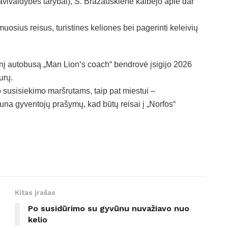
avivaldybės tarybai), S. Brazauskienė kalbėjo apie dar
uosius reisus, turistines keliones bei pagerinti keleivių
tinį autobusą „Man Lion‘s coach“ bendrovė įsigijo 2026
urų.
io susisiekimo maršrutams, taip pat miestui –
una gyventojų prašymų, kad būtų reisai į „Norfos“
Kitas įrašas
Po susidūrimo su gyvūnu nuvažiavo nuo
kelio