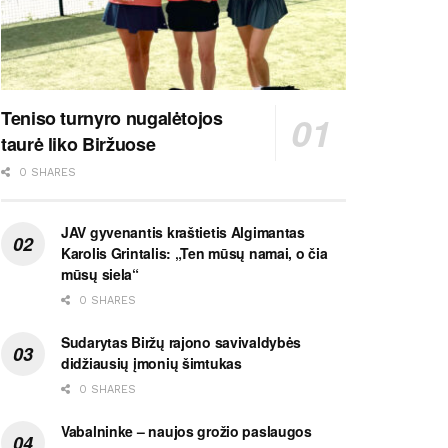
Teniso turnyro nugalėtojos
taurė liko Biržuose
0 SHARES
JAV gyvenantis kraštietis Algimantas
Karolis Grintalis: „Ten mūsų namai, o čia
mūsų siela“
0 SHARES
Sudarytas Biržų rajono savivaldybės
didžiausių įmonių šimtukas
0 SHARES
Vabalninke – naujos grožio paslaugos