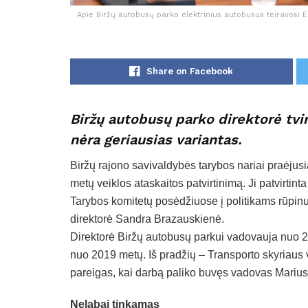
Apie Biržų autobusų parko elektrinius autobusus teiravosi 
Share on Facebook
Biržų autobusų parko direktorė tvi
nėra geriausias variantas.
Biržų rajono savivaldybės tarybos nariai praėju
metų veiklos ataskaitos patvirtinimą. Ji patvirtin
Tarybos komitetų posėdžiuose į politikams rūpinu
direktorė Sandra Brazauskienė.
Direktorė Biržų autobusų parkui vadovauja nuo 2
nuo 2019 metų. Iš pradžių – Transporto skyriaus v
pareigas, kai darbą paliko buvęs vadovas Mariu
Nelabai tinkamas