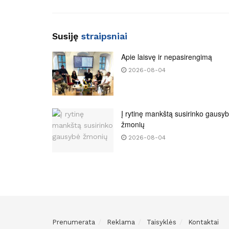
Susiję
straipsniai
Apie laisvę ir nepasirengimą
2026-08-04
Į rytinę mankštą susirinko gausy
žmonių
2026-08-04
Prenumerata
Reklama
Taisyklės
Kontaktai