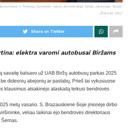
Ekonomikos ir finansų komiteto narys demokratas Vytas Jareckas. Nuotr.
„Šiaurės rytų“
Share on Twitter
rtina: elektra varomi autobusai Biržams
sią savaitę balsavo už UAB Biržų autobusų parkas 2025
ta be didesnių abejonių ar pastabų. Prieš tai vykusiuose
s klausimus atsakinėjo ataskaitą teikusi bendrovės
025 metų vasario. S. Brazauskienė šioje įmonėje dirbo
iršininke, vėliau laikinai ėjo bendrovės direktoriaus
s Šernas.