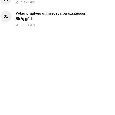
0 SHARES
Vytauto gatvės grimasos, arba užsitęsusi
Biržų gėda
0 SHARES