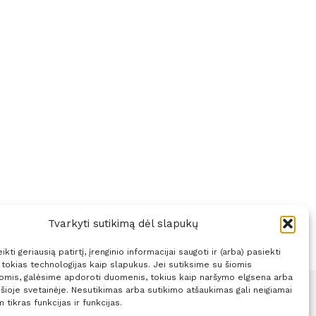
Tvarkyti sutikimą dėl slapukų
kti geriausią patirtį, įrenginio informacijai saugoti ir (arba) pasiekti
okias technologijas kaip slapukus. Jei sutiksime su šiomis
jomis, galėsime apdoroti duomenis, tokius kaip naršymo elgsena arba
 šioje svetainėje. Nesutikimas arba sutikimo atšaukimas gali neigiamai
 tikras funkcijas ir funkcijas.
Sprendimas:
ITBrolis