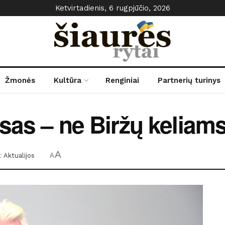
Ketvirtadienis, 6 rugpjūčio, 2026
Žmonės
Kultūra
Renginiai
Partnerių turinys
usas – ne Biržų keliam
A
:
Aktualijos
A