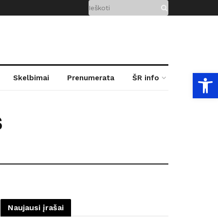
Open
Skelbimai
Prenumerata
ŠR info
s
Naujausi įrašai