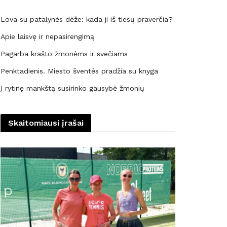
Lova su patalynės dėže: kada ji iš tiesų praverčia?
Apie laisvę ir nepasirengimą
Pagarba krašto žmonėms ir svečiams
Penktadienis. Miesto šventės pradžia su knyga
Į rytinę mankštą susirinko gausybė žmonių
Skaitomiausi įrašai