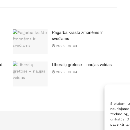
Pagarba krašto žmonėms ir
svečiams
2026-08-04
bė
Liberalų gretose – naujas veidas
2026-08-04
Siekdami tei
naudojame t
technologi
unikalūs ID
paveikti tam