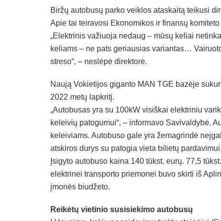
Biržų autobusų parko veiklos ataskaitą teikusi di
Apie tai teiravosi Ekonomikos ir finansų komitet
„Elektrinis važiuoja nedaug – mūsų keliai neti
keliams – ne pats geriausias variantas… Vairuoto
streso“, – neslėpė direktorė.
Naują Vokietijos giganto MAN TGE bazėje sukurtą
2022 metų lapkritį.
„Autobusas yra su 100kW visiškai elektriniu varikli
keleivių patogumui“, – informavo Savivaldybė. Au
keleiviams. Autobuso gale yra žemagrindė neįgali
atskiros durys su patogia vieta bilietų pardavimui
Įsigyto autobuso kaina 140 tūkst. eurų. 77,5 tūk
elektrinei transporto priemonei buvo skirti iš Apl
įmonės biudžeto.
Reikėtų vietinio susisiekimo autobusų