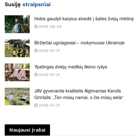
Susiję
straipsniai
Hobis gaudyti karpius atvedė į šalies žvejų rinktinę
2026-08-04
Biržiečiai ugniagesiai – mokymuose Ukrainoje
2026-07-31
Ypatingas dviejų medikių likimo ryšys
2026-07-31
JAV gyvenantis kraštietis Algimantas Karolis
Grintalis: „Ten mūsų namai, o čia mūsų siela“
2026-07-31
Naujausi įrašai