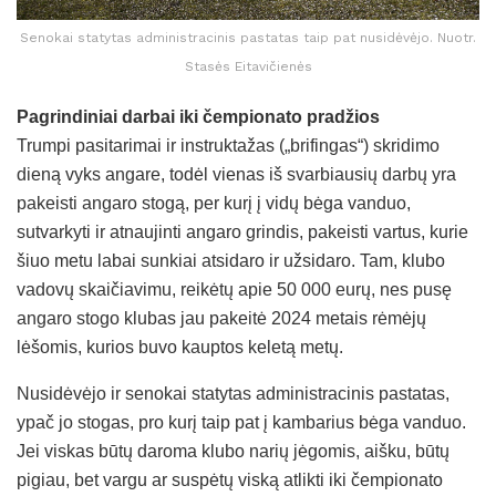
Senokai statytas administracinis pastatas taip pat nusidėvėjo. Nuotr.
Stasės Eitavičienės
Pagrindiniai darbai iki čempionato pradžios
Trumpi pasitarimai ir instruktažas („brifingas“) skridimo
dieną vyks angare, todėl vienas iš svarbiausių darbų yra
pakeisti angaro stogą, per kurį į vidų bėga vanduo,
sutvarkyti ir atnaujinti angaro grindis, pakeisti vartus, kurie
šiuo metu labai sunkiai atsidaro ir užsidaro. Tam, klubo
vadovų skaičiavimu, reikėtų apie 50 000 eurų, nes pusę
angaro stogo klubas jau pakeitė 2024 metais rėmėjų
lėšomis, kurios buvo kauptos keletą metų.
Nusidėvėjo ir senokai statytas administracinis pastatas,
ypač jo stogas, pro kurį taip pat į kambarius bėga vanduo.
Jei viskas būtų daroma klubo narių jėgomis, aišku, būtų
pigiau, bet vargu ar suspėtų viską atlikti iki čempionato