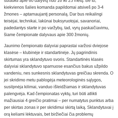
sulaukti apie 60 dalyvių nuo 16 iki 25 metų. Be to,
kiekvienos šalies komanda papildomai atsiveš po 3-4
žmones – aptarnaujantį personalą. Dar bus reikalingi
teisėjai, technikai, lakūnai buksyruotojai, savanoriai,
padedantys starte ir po varžybų, tad, vyrų paskaičiavimu,
šiame čempionate dalyvaus apie 300 žmonių.
Jaunimo čempionato dalyviai paprastai varžosi dviejose
klasėse – klubinėje ir standartinėje. Jų pagrindinis
skirtumas yra sklandytuvo svoris. Standartinės klasės
dalyviai sklandytuvo sparnuose esančius bakus užpildo
vandeniu, nes sunkesnis sklandytuvas greičiau skrenda. O
jei skridimo metu pablogėja meteorologinės sąlygos,
susilpnėja kilimai, vanduo išleidžiamas ir sklandytuvas
palengvėja. Kad čempionatas vyktų, turi būti atlikti
mažiausiai 4 greičio pratimai – per numatytus punktus arba
per skirtas zonas ir per skridimui skirtą laiką. Sklandytuvai į
orą keliami lėktuvais, bet biržiečiai čia problemų