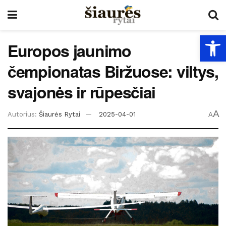
Open
Europos jaunimo
čempionatas Biržuose: viltys,
svajonės ir rūpesčiai
A
Autorius:
Šiaurės Rytai
2025-04-01
A