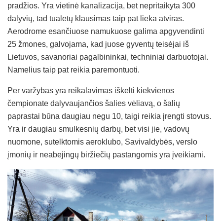
pradžios. Yra vietinė kanalizacija, bet nepritaikyta 300
dalyvių, tad tualetų klausimas taip pat lieka atviras.
Aerodrome esančiuose namukuose galima apgyvendinti
25 žmones, galvojama, kad juose gyventų teisėjai iš
Lietuvos, savanoriai pagalbininkai, techniniai darbuotojai.
Namelius taip pat reikia paremontuoti.
Per varžybas yra reikalavimas iškelti kiekvienos
čempionate dalyvaujančios šalies vėliavą, o šalių
paprastai būna daugiau negu 10, taigi reikia įrengti stovus.
Yra ir daugiau smulkesnių darbų, bet visi jie, vadovų
nuomone, sutelktomis aeroklubo, Savivaldybės, verslo
įmonių ir neabejingų biržiečių pastangomis yra įveikiami.