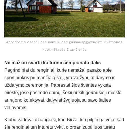
Aerodrome esančiuose namukuose galima apgyvendinti 25 žmones.
Nuotr. Stasės Eitavičienės
Ne mažiau svarbi kultūrinė čempionato dalis
Pagrindiniai du renginiai, kurie nemažai pasako apie
sportininkus priimančiąją šalį, yra varžybų atidarymo ir
uždarymo ceremonija. Paprastai šios šventės vyksta
mieste, jose pasirodo dainų, šokių ir kiti geriausieji miesto
ar rajono kolektyvai, dalyviai žygiuoja su savo šalies
vėliavomis.
Klubo vadovai džiaugiasi, kad Biržai turi pilį, ir galvoja, kad
šie renginiai ten ir turėtų vykti, o organizuoti juos turėtų