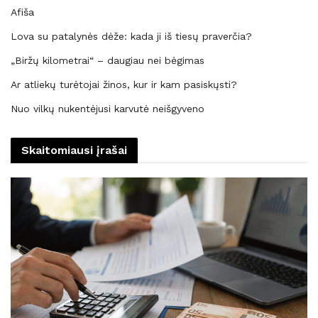
Afiša
Lova su patalynės dėže: kada ji iš tiesų praverčia?
„Biržų kilometrai“ – daugiau nei bėgimas
Ar atliekų turėtojai žinos, kur ir kam pasiskųsti?
Nuo vilkų nukentėjusi karvutė neišgyveno
Skaitomiausi įrašai