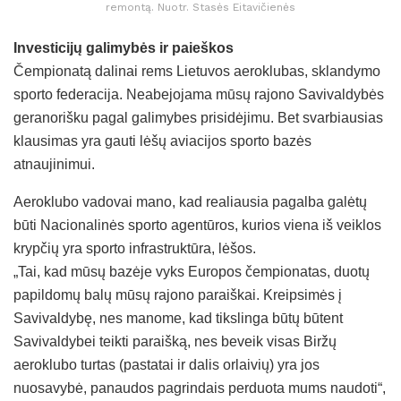
remontą. Nuotr. Stasės Eitavičienės
Investicijų galimybės ir paieškos
Čempionatą dalinai rems Lietuvos aeroklubas, sklandymo
sporto federacija. Neabejojama mūsų rajono Savivaldybės
geranorišku pagal galimybes prisidėjimu. Bet svarbiausias
klausimas yra gauti lėšų aviacijos sporto bazės
atnaujinimui.
Aeroklubo vadovai mano, kad realiausia pagalba galėtų
būti Nacionalinės sporto agentūros, kurios viena iš veiklos
krypčių yra sporto infrastruktūra, lėšos.
„Tai, kad mūsų bazėje vyks Europos čempionatas, duotų
papildomų balų mūsų rajono paraiškai. Kreipsimės į
Savivaldybę, nes manome, kad tikslinga būtų būtent
Savivaldybei teikti paraišką, nes beveik visas Biržų
aeroklubo turtas (pastatai ir dalis orlaivių) yra jos
nuosavybė, panaudos pagrindais perduota mums naudoti“,