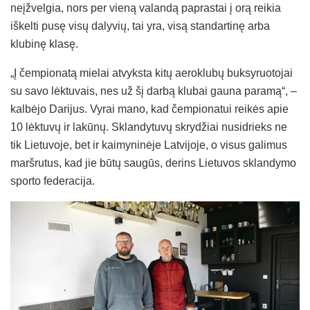
neįžvelgia, nors per vieną valandą paprastai į orą reikia
iškelti pusę visų dalyvių, tai yra, visą standartinę arba
klubinę klasę.
„Į čempionatą mielai atvyksta kitų aeroklubų buksyruotojai
su savo lėktuvais, nes už šį darbą klubai gauna paramą“, –
kalbėjo Darijus. Vyrai mano, kad čempionatui reikės apie
10 lėktuvų ir lakūnų. Sklandytuvų skrydžiai nusidrieks ne
tik Lietuvoje, bet ir kaimyninėje Latvijoje, o visus galimus
maršrutus, kad jie būtų saugūs, derins Lietuvos sklandymo
sporto federacija.