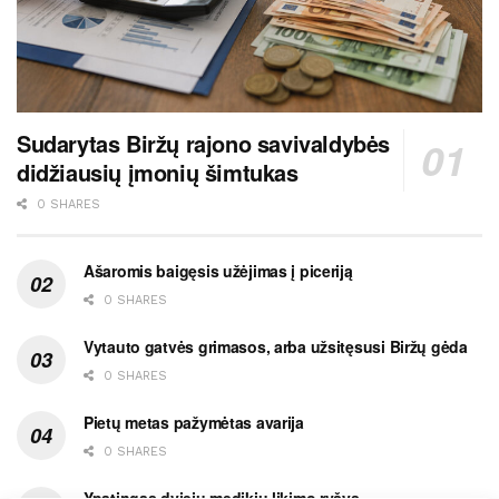
Sudarytas Biržų rajono savivaldybės
didžiausių įmonių šimtukas
0 SHARES
Ašaromis baigęsis užėjimas į piceriją
0 SHARES
Vytauto gatvės grimasos, arba užsitęsusi Biržų gėda
0 SHARES
Pietų metas pažymėtas avarija
0 SHARES
Ypatingas dviejų medikių likimo ryšys