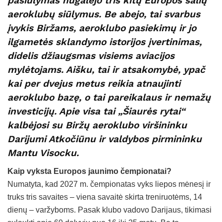
pasiūlymas nugalėjo tris kitų Europos šalių
aeroklubų siūlymus. Be abejo, tai svarbus
įvykis Biržams, aeroklubo pasiekimų ir jo
ilgametės sklandymo istorijos įvertinimas,
didelis džiaugsmas visiems aviacijos
mylėtojams. Aišku, tai ir atsakomybė, ypač
kai per dvejus metus reikia atnaujinti
aeroklubo bazę, o tai pareikalaus ir nemažų
investicijų. Apie visa tai „Šiaurės rytai“
kalbėjosi su Biržų aeroklubo viršininku
Darijumi Atkočiūnu ir valdybos pirmininku
Mantu Visocku.
Kaip vyksta Europos jaunimo čempionatai?
Numatyta, kad 2027 m. čempionatas vyks liepos mėnesį ir
truks tris savaites – viena savaitė skirta treniruotėms, 14
dienų – varžyboms. Pasak klubo vadovo Darijaus, tikimasi