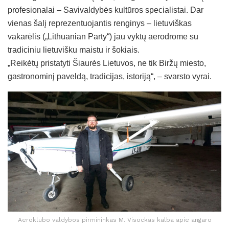
profesionalai – Savivaldybės kultūros specialistai. Dar
vienas šalį reprezentuojantis renginys – lietuviškas
vakarėlis („Lithuanian Party“) jau vyktų aerodrome su
tradiciniu lietuvišku maistu ir šokiais.
„Reikėtų pristatyti Šiaurės Lietuvos, ne tik Biržų miesto,
gastronominį paveldą, tradicijas, istoriją“, – svarsto vyrai.
Aeroklubo valdybos pirmininkas M. Visockas kalba apie angaro