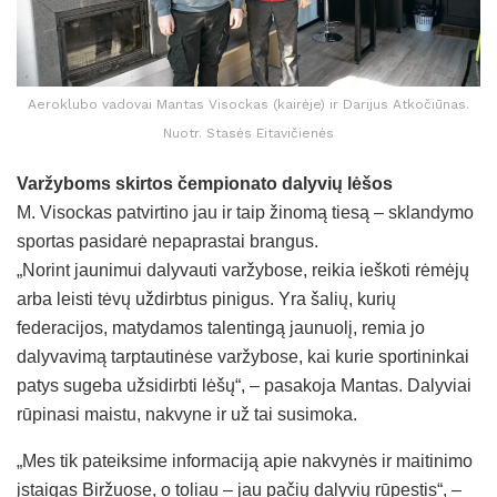
Aeroklubo vadovai Mantas Visockas (kairėje) ir Darijus Atkočiūnas.
Nuotr. Stasės Eitavičienės
Varžyboms skirtos čempionato dalyvių lėšos
M. Visockas patvirtino jau ir taip žinomą tiesą – sklandymo
sportas pasidarė nepaprastai brangus.
„Norint jaunimui dalyvauti varžybose, reikia ieškoti rėmėjų
arba leisti tėvų uždirbtus pinigus. Yra šalių, kurių
federacijos, matydamos talentingą jaunuolį, remia jo
dalyvavimą tarptautinėse varžybose, kai kurie sportininkai
patys sugeba užsidirbti lėšų“, – pasakoja Mantas. Dalyviai
rūpinasi maistu, nakvyne ir už tai susimoka.
„Mes tik pateiksime informaciją apie nakvynės ir maitinimo
įstaigas Biržuose, o toliau – jau pačių dalyvių rūpestis“, –