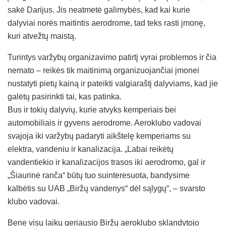
sakė Darijus. Jis neatmetė galimybės, kad kai kurie
dalyviai norės maitintis aerodrome, tad teks rasti įmonę,
kuri atvežtų maistą.
Turintys varžybų organizavimo patirtį vyrai problemos ir čia
nemato – reikės tik maitinimą organizuojančiai įmonei
nustatyti pietų kainą ir pateikti valgiaraštį dalyviams, kad jie
galėtų pasirinkti tai, kas patinka.
Bus ir tokių dalyvių, kurie atvyks kemperiais bei
automobiliais ir gyvens aerodrome. Aeroklubo vadovai
svajoja iki varžybų padaryti aikštelę kemperiams su
elektra, vandeniu ir kanalizacija. „Labai reikėtų
vandentiekio ir kanalizacijos trasos iki aerodromo, gal ir
„Šiaurinė ranča“ būtų tuo suinteresuota, bandysime
kalbėtis su UAB „Biržų vandenys“ dėl sąlygų“, – svarsto
klubo vadovai.
Bene visų laikų geriausio Biržų aeroklubo sklandytojo