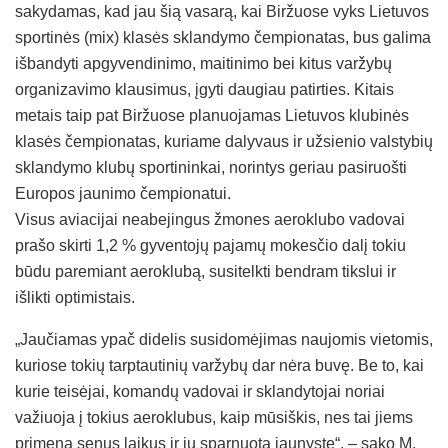
sakydamas, kad jau šią vasarą, kai Biržuose vyks Lietuvos
sportinės (mix) klasės sklandymo čempionatas, bus galima
išbandyti apgyvendinimo, maitinimo bei kitus varžybų
organizavimo klausimus, įgyti daugiau patirties. Kitais
metais taip pat Biržuose planuojamas Lietuvos klubinės
klasės čempionatas, kuriame dalyvaus ir užsienio valstybių
sklandymo klubų sportininkai, norintys geriau pasiruošti
Europos jaunimo čempionatui.
Visus aviacijai neabejingus žmones aeroklubo vadovai
prašo skirti 1,2 % gyventojų pajamų mokesčio dalį tokiu
būdu paremiant aeroklubą, susitelkti bendram tikslui ir
išlikti optimistais.
„Jaučiamas ypač didelis susidomėjimas naujomis vietomis,
kuriose tokių tarptautinių varžybų dar nėra buvę. Be to, kai
kurie teisėjai, komandų vadovai ir sklandytojai noriai
važiuoja į tokius aeroklubus, kaip mūsiškis, nes tai jiems
primena senus laikus ir jų sparnuotą jaunystę“, – sako M.