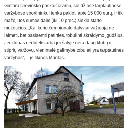
Gintaro Drevinsko paskaičiavimu, solidžiose tarptautinėse
varžybose sportininkui tenka pakloti apie 15 000 eurų, ir tik
mažoji tos sumos dalis (iki 10 proc.) siekia starto
mokesčius. „Kai kurie čempionato dalyviai važiuoja ne
laimėti, bet pasisemti patirties, tobulinti skraidymo įgūdžius.
Jei klubas nedidelis arba jei šalyje nėra daug klubų ir
stiprių varžovų, vienintelė galimybė tobulėti yra tarptautinės
varžybos“, – įsitikinęs Mantas.