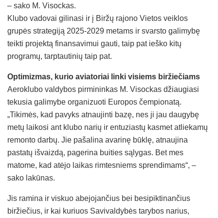
– sako M. Visockas.
Klubo vadovai gilinasi ir į Biržų rajono Vietos veiklos
grupės strategiją 2025-2029 metams ir svarsto galimybę
teikti projektą finansavimui gauti, taip pat ieško kitų
programų, tarptautinių taip pat.
Optimizmas, kurio aviatoriai linki visiems biržiečiams
Aeroklubo valdybos pirmininkas M. Visockas džiaugiasi
tekusia galimybe organizuoti Europos čempionatą.
„Tikimės, kad pavyks atnaujinti bazę, nes ji jau daugybę
metų laikosi ant klubo narių ir entuziastų kasmet atliekamų
remonto darbų. Jie pašalina avarinę būklę, atnaujina
pastatų išvaizdą, pagerina buities sąlygas. Bet mes
matome, kad atėjo laikas rimtesniems sprendimams“, –
sako lakūnas.
Jis ramina ir viskuo abejojančius bei besipiktinančius
biržiečius, ir kai kuriuos Savivaldybės tarybos narius,