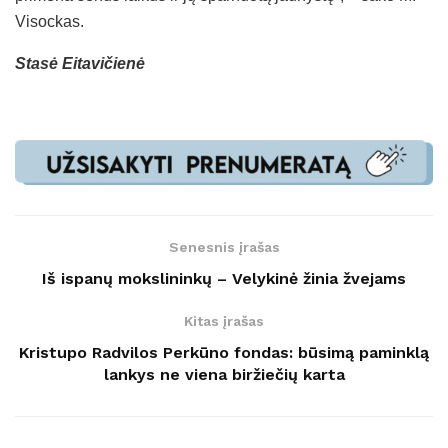
Visockas.
Stasė Eitavičienė
Senesnis įrašas
Iš ispanų mokslininkų – Velykinė žinia žvejams
Kitas įrašas
Kristupo Radvilos Perkūno fondas: būsimą paminklą
lankys ne viena biržiečių karta