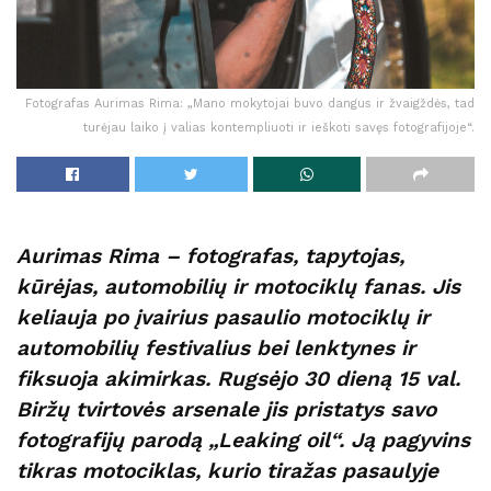
Fotografas Aurimas Rima: „Mano mokytojai buvo dangus ir žvaigždės, tad
turėjau laiko į valias kontempliuoti ir ieškoti savęs fotografijoje“.
Aurimas Rima – fotografas, tapytojas,
kūrėjas, automobilių ir motociklų fanas. Jis
keliauja po įvairius pasaulio motociklų ir
automobilių festivalius bei lenktynes ir
fiksuoja akimirkas. Rugsėjo 30 dieną 15 val.
Biržų tvirtovės arsenale jis pristatys savo
fotografijų parodą „Leaking oil“. Ją pagyvins
tikras motociklas, kurio tiražas pasaulyje