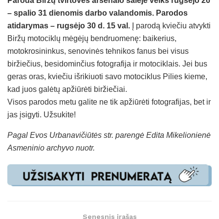
Paroda Biržų tvirtovės arsenalo salėje veiks rugsėjo 26
– spalio 31 dienomis darbo valandomis. Parodos
atidarymas – rugsėjo 30 d. 15 val.
Į parodą kviečiu atvykti
Biržų motociklų mėgėjų bendruomenę: baikerius,
motokrosininkus, senovinės tehnikos fanus bei visus
biržiečius, besidominčius fotografija ir motociklais. Jei bus
geras oras, kviečiu išrikiuoti savo motociklus Pilies kieme,
kad juos galėtų apžiūrėti biržiečiai.
Visos parodos metu galite ne tik apžiūrėti fotografijas, bet ir
jas įsigyti. Užsukite!
Pagal Evos Urbanavičiūtės str. parengė Edita Mikelionienė
Asmeninio archyvo nuotr.
Senesnis įrašas