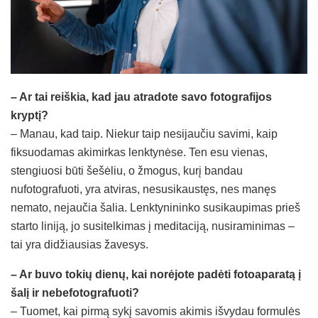
– Ar tai reiškia, kad jau atradote savo fotografijos
kryptį?
– Manau, kad taip. Niekur taip nesijaučiu savimi, kaip
fiksuodamas akimirkas lenktynėse. Ten esu vienas,
stengiuosi būti šešėliu, o žmogus, kurį bandau
nufotografuoti, yra atviras, nesusikaustęs, nes manęs
nemato, nejaučia šalia. Lenktynininko susikaupimas prieš
starto liniją, jo susitelkimas į meditaciją, nusiraminimas –
tai yra didžiausias žavesys.
– Ar buvo tokių dienų, kai norėjote padėti fotoaparatą į
šalį ir nebefotografuoti?
– Tuomet, kai pirmą sykį savomis akimis išvydau formulės