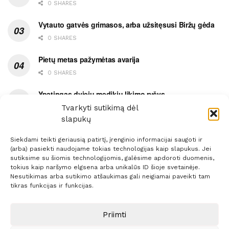
0 SHARES
Vytauto gatvės grimasos, arba užsitęsusi Biržų gėda
0 SHARES
Pietų metas pažymėtas avarija
0 SHARES
Ypatingas dviejų medikių likimo ryšys
Tvarkyti sutikimą dėl
0 SHARES
slapukų
Siekdami teikti geriausią patirtį, įrenginio informacijai saugoti ir
(arba) pasiekti naudojame tokias technologijas kaip slapukus. Jei
sutiksime su šiomis technologijomis, galėsime apdoroti duomenis,
tokius kaip naršymo elgsena arba unikalūs ID šioje svetainėje.
Prenumerata
Reklama
Taisyklės
Kontaktai
Nesutikimas arba sutikimo atšaukimas gali neigiamai paveikti tam
tikras funkcijas ir funkcijas.
Sprendimas:
ITBrolis
Priimti