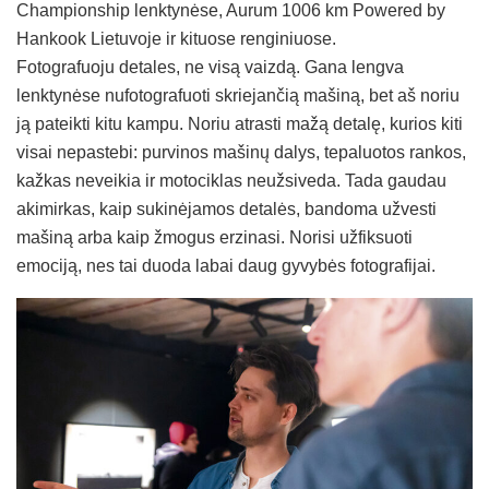
Championship lenktynėse, Aurum 1006 km Powered by
Hankook Lietuvoje ir kituose renginiuose.
Fotografuoju detales, ne visą vaizdą. Gana lengva
lenktynėse nufotografuoti skriejančią mašiną, bet aš noriu
ją pateikti kitu kampu. Noriu atrasti mažą detalę, kurios kiti
visai nepastebi: purvinos mašinų dalys, tepaluotos rankos,
kažkas neveikia ir motociklas neužsiveda. Tada gaudau
akimirkas, kaip sukinėjamos detalės, bandoma užvesti
mašiną arba kaip žmogus erzinasi. Norisi užfiksuoti
emociją, nes tai duoda labai daug gyvybės fotografijai.