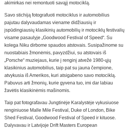
akimirkas nei remontuoti savąjį motociklą.
Savo stichiją fotografuoti motociklus ir automobilius
pajutau dalyvaudamas viename didžiausių ir
įspūdingiausių klasikinių automobilių ir motociklų festivalių
visame pasaulyje „Goodwood Festival of Speed“. Su
kolega Niku dirbome spaudos atstovais. Susipažinome su
nuostabiais žmonėmis, pavyzdžiui, su atstovais iš
„Porsche“ muziejaus, kurie į renginį atvežė 1980-ųjų
klasikinius automobilius, taip pat su jauna čempione,
atvykusia iš Amerikos, kuri atsigabeno savo motociklą.
Pabuvus arti žmonių, kurie gyvena tuo, imi dar labiau
žavėtis klasikinėmis mašinomis.
Taip pat fotografavau Jungtinėje Karalystėje vykusiuose
renginiuose Malle Mile Festival, Duke of London, Bike
Shed Festival, Goodwood Festival of Speed ir kituose.
Dalyvavau ir Latvijoje Drift Masters European