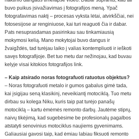
buvo puikus įsivažiavimas į fotografijos meną. Ypač
fotografavimas naktį – procesas vyksta lėtai, atvirkščiai, nei
fotosesijose ar renginiuose, kai turi reaguoti čia ir dabar.
Pats nesuprasdamas pasirinkau sau tinkamiausią
mokymosi kelią. Mano mokytojai buvo dangus ir
žvaigždės, tad turėjau laiko į valias kontempliuoti ir ieškoti
savęs fotografijoje. Bet tuo metu dar nežinojau, kad buvau
kelyje visai kitokios fotografijos link.
– Kaip atsirado noras fotografuoti ratuotus objektus?
– Noras fotografuoti metalo ir gumos gabalus gimė tada,
kai įsigijau seną klasikinį, neveikiantį motociklą. Tuo metu
dirbau su kolega Niku, kuris taip pat turėjo panašų
motociklą – kartu ėmėmės remonto darbų. Jautėme stiprų,
naivų tikėjimą, kad sugebėsime be profesionalų pagalbos
atstatyti senovinius motociklus naujiems gyvenimams.
Galiausiai gavosi taip, kad ėmiau labiau fiksuoti remonto