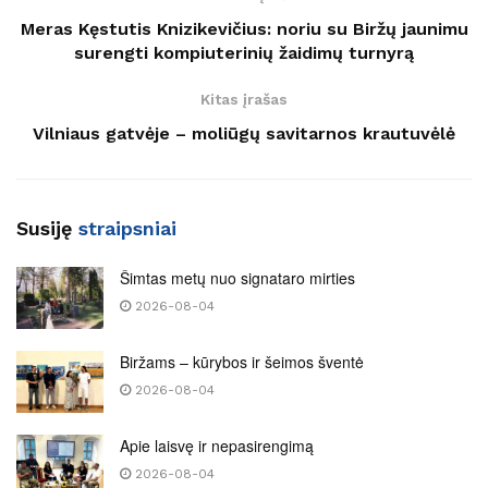
Meras Kęstutis Knizikevičius: noriu su Biržų jaunimu
surengti kompiuterinių žaidimų turnyrą
Kitas įrašas
Vilniaus gatvėje – moliūgų savitarnos krautuvėlė
Susiję
straipsniai
Šimtas metų nuo signataro mirties
2026-08-04
Biržams – kūrybos ir šeimos šventė
2026-08-04
Apie laisvę ir nepasirengimą
2026-08-04