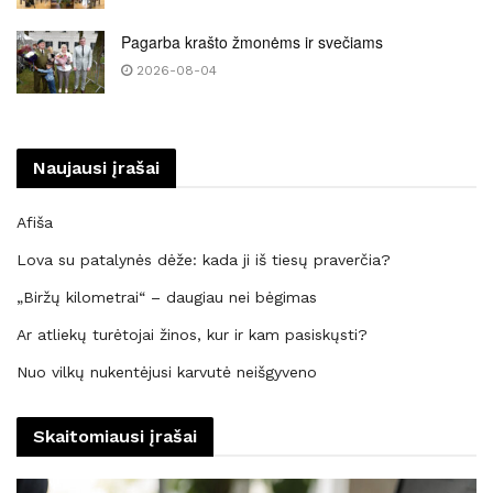
Pagarba krašto žmonėms ir svečiams
2026-08-04
Naujausi įrašai
Afiša
Lova su patalynės dėže: kada ji iš tiesų praverčia?
„Biržų kilometrai“ – daugiau nei bėgimas
Ar atliekų turėtojai žinos, kur ir kam pasiskųsti?
Nuo vilkų nukentėjusi karvutė neišgyveno
Skaitomiausi įrašai