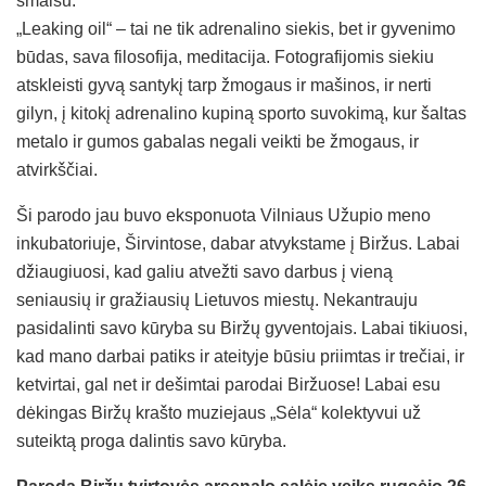
smalsu.
„Leaking oil“ – tai ne tik adrenalino siekis, bet ir gyvenimo
būdas, sava filosofija, meditacija. Fotografijomis siekiu
atskleisti gyvą santykį tarp žmogaus ir mašinos, ir nerti
gilyn, į kitokį adrenalino kupiną sporto suvokimą, kur šaltas
metalo ir gumos gabalas negali veikti be žmogaus, ir
atvirkščiai.
Ši parodo jau buvo eksponuota Vilniaus Užupio meno
inkubatoriuje, Širvintose, dabar atvykstame į Biržus. Labai
džiaugiuosi, kad galiu atvežti savo darbus į vieną
seniausių ir gražiausių Lietuvos miestų. Nekantrauju
pasidalinti savo kūryba su Biržų gyventojais. Labai tikiuosi,
kad mano darbai patiks ir ateityje būsiu priimtas ir trečiai, ir
ketvirtai, gal net ir dešimtai parodai Biržuose! Labai esu
dėkingas Biržų krašto muziejaus „Sėla“ kolektyvui už
suteiktą proga dalintis savo kūryba.