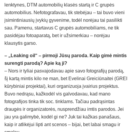
lenktynes, DTM automobilių klasės startą ir C grupės
automobilius. Nefotografavau, tik stebėjau – tai buvo vieni
įsimintiniausių įvykių gyvenime, todėl norėjau tai pasilikti
sau. Pamenu, startavus C grupės automobiliams, ne tik
pasidėjau fotoaparatą, bet ir užsimerkiau – norėjau
klausytis garso.
– „Leaking oil“ – pirmoji Jūsų paroda. Kaip gimė mintis
surengti parodą? Apie ką ji?
– Nors ir tyliai pasvajodavau apie savo fotografijų parodą,
šį kartą mintis kilo ne man, bet Evelinai Greiciūnaitei (GREI
kūrybiniai projektai), kuri organizuoja įvairius projektus.
Buvo nedrąsu, kažkodėl vis galvodavau, kad mano
fotografijos tinka tik soc. tinklams. Tačiau padrąsintas
draugės ir organizatorės, nusprendžiau imtis parodos. Jei
jau yra galimybė, kodėl gi ne? Juk tai kažkas panašaus,
kaip ir atlikėjui lipti ant scenos – bijai, bet labai smagu ir