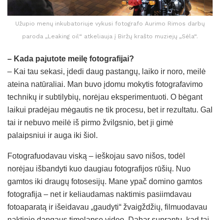
Užupio menų inkubatoriuje vykusi fotografo Aurimo Rimos darbų
paroda „Leaking oil“ atkeliauja į Biržų krašto muziejų „Sėla“.
– Kada pajutote meilę fotografijai?
– Kai tau sekasi, įdedi daug pastangų, laiko ir noro, meilė
ateina natūraliai. Man buvo įdomu mokytis fotografavimo
technikų ir subtilybių, norėjau eksperimentuoti. O bėgant
laikui pradėjau mėgautis ne tik procesu, bet ir rezultatu. Gal
tai ir nebuvo meilė iš pirmo žvilgsnio, bet ji gimė
palaipsniui ir auga iki šiol.
Fotografuodavau viską – ieškojau savo nišos, todėl
norėjau išbandyti kuo daugiau fotografijos rūšių. Nuo
gamtos iki draugų fotosesijų. Mane ypač domino gamtos
fotografija – net ir keliaudamas naktimis pasiimdavau
fotoaparatą ir išeidavau „gaudyti“ žvaigždžių, filmuodavau
naktinio dangaus timelapse video. Dabar suprantu, kad tai