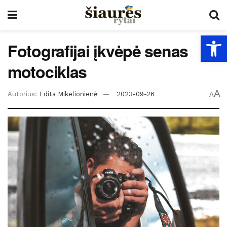
Open
Fotografijai įkvėpė senas
motociklas
A
Autorius:
Edita Mikelionienė
2023-09-26
A