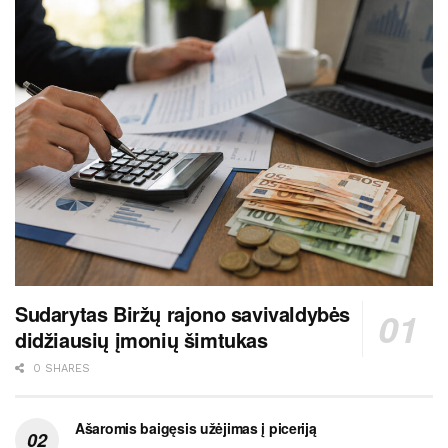
Sudarytas Biržų rajono savivaldybės
didžiausių įmonių šimtukas
0 SHARES
Ašaromis baigęsis užėjimas į piceriją