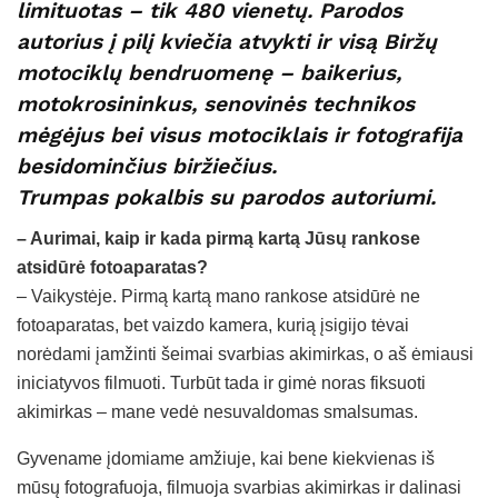
limituotas – tik 480 vienetų. Parodos
autorius į pilį kviečia atvykti ir visą Biržų
motociklų bendruomenę – baikerius,
motokrosininkus, senovinės technikos
mėgėjus bei visus motociklais ir fotografija
besidominčius biržiečius.
Trumpas pokalbis su parodos autoriumi.
– Aurimai, kaip ir kada pirmą kartą Jūsų rankose
atsidūrė fotoaparatas?
– Vaikystėje. Pirmą kartą mano rankose atsidūrė ne
fotoaparatas, bet vaizdo kamera, kurią įsigijo tėvai
norėdami įamžinti šeimai svarbias akimirkas, o aš ėmiausi
iniciatyvos filmuoti. Turbūt tada ir gimė noras fiksuoti
akimirkas – mane vedė nesuvaldomas smalsumas.
Gyvename įdomiame amžiuje, kai bene kiekvienas iš
mūsų fotografuoja, filmuoja svarbias akimirkas ir dalinasi