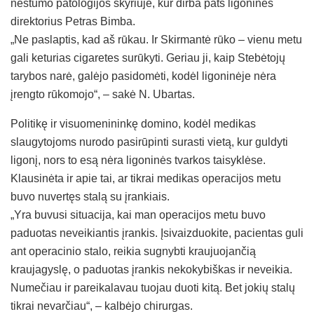
nėštumo patologijos skyriuje, kur dirba pats ligoninės
direktorius Petras Bimba.
„Ne paslaptis, kad aš rūkau. Ir Skirmantė rūko – vienu metu
gali keturias cigaretes surūkyti. Geriau ji, kaip Stebėtojų
tarybos narė, galėjo pasidomėti, kodėl ligoninėje nėra
įrengto rūkomojo“, – sakė N. Ubartas.
Politikę ir visuomenininkę domino, kodėl medikas
slaugytojoms nurodo pasirūpinti surasti vietą, kur guldyti
ligonį, nors to esą nėra ligoninės tvarkos taisyklėse.
Klausinėta ir apie tai, ar tikrai medikas operacijos metu
buvo nuvertęs stalą su įrankiais.
„Yra buvusi situacija, kai man operacijos metu buvo
paduotas neveikiantis įrankis. Įsivaizduokite, pacientas guli
ant operacinio stalo, reikia sugnybti kraujuojančią
kraujagyslę, o paduotas įrankis nekokybiškas ir neveikia.
Numečiau ir pareikalavau tuojau duoti kitą. Bet jokių stalų
tikrai nevarčiau“, – kalbėjo chirurgas.