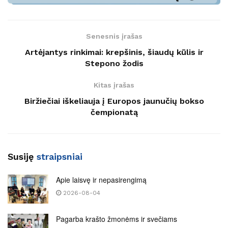
Senesnis įrašas
Artėjantys rinkimai: krepšinis, šiaudų kūlis ir
Stepono žodis
Kitas įrašas
Biržiečiai iškeliauja į Europos jaunučių bokso
čempionatą
Susiję
straipsniai
Apie laisvę ir nepasirengimą
2026-08-04
Pagarba krašto žmonėms ir svečiams