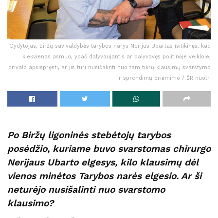
Gydytojas, Biržų savivaldybės tarybos narys Nerijus Ubartas įsitikinęs, kad
kiekvienas asmuo, ypač dalyvaujantis ar dalyvavęs politinėje veikloje,
privalo apsispręsti, ar jis turi nusišalinti nuo tam tikrų klausimų svarstymo
ir sprendimų priėmimo / ŠR nuotr.
Po Biržų ligoninės stebėtojų tarybos
posėdžio, kuriame buvo svarstomas chirurgo
Nerijaus Ubarto elgesys, kilo klausimų dėl
vienos minėtos Tarybos narės elgesio. Ar ši
neturėjo nusišalinti nuo svarstomo
klausimo?