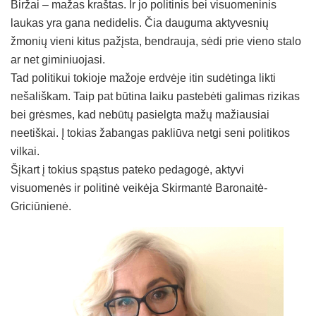
Biržai – mažas kraštas. Ir jo politinis bei visuomeninis
laukas yra gana nedidelis. Čia dauguma aktyvesnių
žmonių vieni kitus pažįsta, bendrauja, sėdi prie vieno stalo
ar net giminiuojasi.
Tad politikui tokioje mažoje erdvėje itin sudėtinga likti
nešališkam. Taip pat būtina laiku pastebėti galimas rizikas
bei grėsmes, kad nebūtų pasielgta mažų mažiausiai
neetiškai. Į tokias žabangas pakliūva netgi seni politikos
vilkai.
Šįkart į tokius spąstus pateko pedagogė, aktyvi
visuomenės ir politinė veikėja Skirmantė Baronaitė-
Griciūnienė.