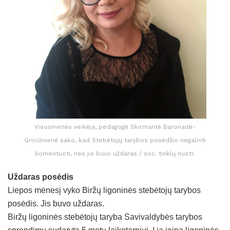
Visuomenės veikėja, pedagogė Skirmantė Baronaitė-
Griciūnienė sako, kad Stebėtojų tarybos posėdžio negalinti
komentuoti, nes jis buvo uždaras / soc. tinklų nuotr.
Uždaras posėdis
Liepos mėnesį vyko Biržų ligoninės stebėtojų tarybos
posėdis. Jis buvo uždaras.
Biržų ligoninės stebėtojų taryba Savivaldybės tarybos