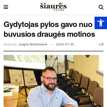
Open
Gydytojas pylos gavo nuo
buvusios draugės motinos
A
Autorius:
Jurgita Morkūnienė
2024-07-30
A