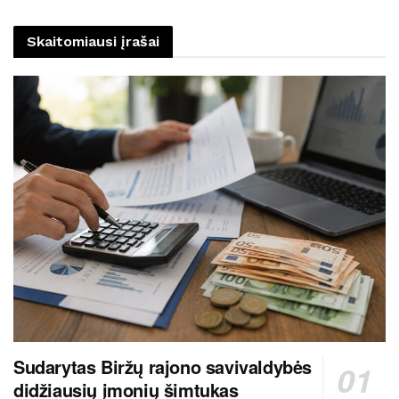
Skaitomiausi įrašai
Sudarytas Biržų rajono savivaldybės
didžiausių įmonių šimtukas