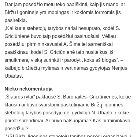
Dar jam posėdžio metu teko paaiškinti, kaip jis mano, ar
Biržų ligoninėje yra mobingas ir kokiomis formomis jis
pasireikia.
„Kai kurie stebėtojų tarybos nariai nesuprato, kodėl S.
Griciūnienė buvo taip posėdžiui pasiruošusi. Vėliau
posėdžiui pirmininkavusiai A. Šimaitei asmeniškai
paaiškinau, kodėl S. Griciūnienė taip nusiteikusi iš
smulkmenų viską surinkti ir parodyti, koks aš blogas“, –
kalbėjo biržiečių mylimas ir vertinamas gydytojas Nerijus
Ubartas.
Nieko nekomentuoja
„Šiaurės rytai“ paklausė S. Baronaitės- Griciūnienės, kokie
klausimai buvo svarstomi paskutiniame Biržų ligoninės
stebėtojų tarybos posėdyje dėl gydytojo N. Ubarto ir kokie
priimti sprendimai. Ar buvo balsuojama? Kas pirmininkavo
posėdžiui?
„VŠĮ Biržų ligoninės stebėtojų tarybos posėdį organizavo ir