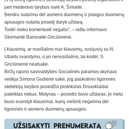
jam moderavo tarybos narė A. Šimaitė.
Bendru sutarimu dėl asmens duomenų ir įstaigos duomenų
apsaugos nutarta posėdį daryti uždarą.
Todėl nieko komentuoti negaliu“, – raštu informavo
Skirmantė Baronaitė-Griciūnienė.
Į klausimą, ar nusišalino nuo klausimų, susijusių su N.
Ubartu svarstymu, o jei nenusišalino, tai kodėl, S.
Griciūnienė neatsakė.
Biržų rajono savivaldybės Socialinės paramos skyriaus
vedėja Simona Gudienė sakė, jog paskutinio ligoninės
stebėtojų tarybos posėdžio protokolas žiniasklaidai
pateiktas nebus. Motyvas – posėdis buvo uždaras, jo metu
buvo svarstyti klausimai, kurių viešinti negalima dėl
ligoninės ir asmens duomenų apsaugos.