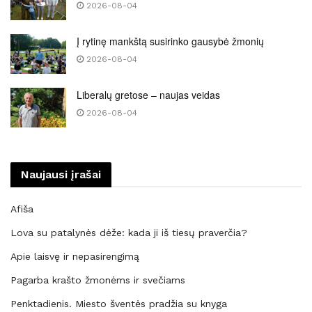
2026-08-04
Į rytinę mankštą susirinko gausybė žmonių
2026-08-04
Liberalų gretose – naujas veidas
2026-08-04
Naujausi įrašai
Afiša
Lova su patalynės dėže: kada ji iš tiesų praverčia?
Apie laisvę ir nepasirengimą
Pagarba krašto žmonėms ir svečiams
Penktadienis. Miesto šventės pradžia su knyga