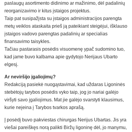
paslaugų asortimento didinimo ar mažinimo, dėl padalinių
reorganizavimo ir kitus įstaigos projektus.
Taip pat susipažįsta su įstaigos administracijos parengta
metų veiklos ataskaita prieš ją pateikiant steigėjui, išklauso
įstaigos vadovo parengtas padalinių ar specialias
finansavimo taisykles.
Tačiau pastarasis posėdis visuomenę ypač sudomino tuo,
kad jame buvo kalbama apie gydytojo Nerijaus Ubarto
elgesį.
Ar neviršijo įgaliojimų?
Redakciją pasiekė nuogąstavimai, kad uždaras Ligoninės
stebėtojų tarybos posėdis vyko taip, jog jo nariai galėjo
viršyti savo įgaliojimus. Mat jie galėjo svarstyti klausimus,
kurie neįeina į Tarybos tvarkos aprašą.
Į posėdį buvo pakviestas chirurgas Nerijus Ubartas. Jis yra
viešai pareiškęs norą palikti Biržų ligoninę dėl, jo manymu,