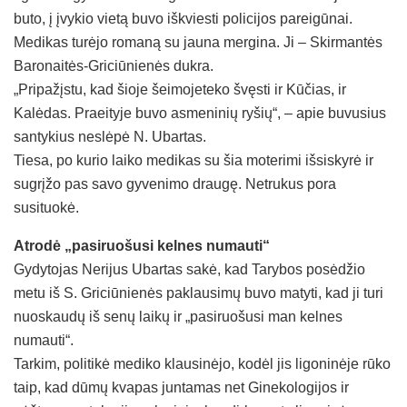
buto, į įvykio vietą buvo iškviesti policijos pareigūnai.
Medikas turėjo romaną su jauna mergina. Ji – Skirmantės
Baronaitės-Griciūnienės dukra.
„Pripažįstu, kad šioje šeimojeteko švęsti ir Kūčias, ir
Kalėdas. Praeityje buvo asmeninių ryšių“, – apie buvusius
santykius neslėpė N. Ubartas.
Tiesa, po kurio laiko medikas su šia moterimi išsiskyrė ir
sugrįžo pas savo gyvenimo draugę. Netrukus pora
susituokė.
Atrodė „pasiruošusi kelnes numauti“
Gydytojas Nerijus Ubartas sakė, kad Tarybos posėdžio
metu iš S. Griciūnienės paklausimų buvo matyti, kad ji turi
nuoskaudų iš senų laikų ir „pasiruošusi man kelnes
numauti“.
Tarkim, politikė mediko klausinėjo, kodėl jis ligoninėje rūko
taip, kad dūmų kvapas juntamas net Ginekologijos ir