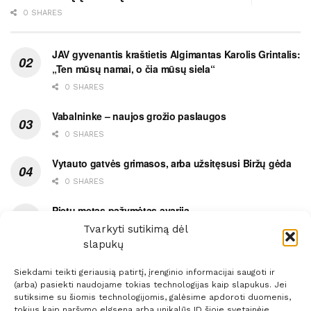
0 SHARES
JAV gyvenantis kraštietis Algimantas Karolis Grintalis:
„Ten mūsų namai, o čia mūsų siela“
0 SHARES
Vabalninke – naujos grožio paslaugos
0 SHARES
Vytauto gatvės grimasos, arba užsitęsusi Biržų gėda
0 SHARES
Pietų metas pažymėtas avarija
Tvarkyti sutikimą dėl
0 SHARES
slapukų
Siekdami teikti geriausią patirtį, įrenginio informacijai saugoti ir
(arba) pasiekti naudojame tokias technologijas kaip slapukus. Jei
sutiksime su šiomis technologijomis, galėsime apdoroti duomenis,
tokius kaip naršymo elgsena arba unikalūs ID šioje svetainėje.