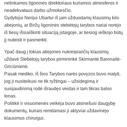
netinkamos ligoninės direktoriaus kuriamos atmosferos ir
neadekvataus darbo užmokesčio.
Gydytojui Nerijui Ubartui iš jam užduodamų klausimų kilo
abejonių, ar Biržų ligoninės stebėtojų tarybos nariai norėjo
iš tiesų išsiaiškinti situaciją įstaigoje, ar tiesiog ieškojo būtų
jį nuteisti ir pasmerkti.
Ypač daug į tokias abejones nukreipiančių klausimų
uždavė Stebėtojų tarybos pirmininkė Skirmantė Baronaitė-
Griciūnienė.
Pasak mediko, iš šios Tarybos narės povyzos buvo matyti,
jog ji nusiteikusi ne tik ryžtingai – užsidegimą ir
susijaudinimą rodė išraudęs veidas ir tam tikras balso
tonas.
Politikė ir visuomenės veikėja buvo atsinešusi daugybę
dokumentų, kuriais remdamasi ji aktyviai uždavinėjo
klausimus chirurgui.