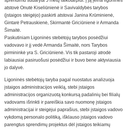
sprendimu sudaryta 5 metų laikotarpiui. Į ją įeina ligoninės
atstovė Onutė Kiseliūnienė ir Savivaldybės tarybos
(įstaigos steigėjo) paskirti atstovai Janina Krūminienė,
Gintarė Petrauskienė, Skirmantė Griciūnienė ir Armanda
Šimaitė.
Paskutiniam Ligoninės stebėtojų tarybos posėdžiui
vadovavo ir jį vedė Armanda Šimaitė, nors Tarybos
pirmininkė yra S. Griciūnienė. Vis tik pastaroji atrodė
labiausiai pasiruošusi posėdžiui ir buvo bene aktyviausia
jo dalyvė.
Ligoninės stebėtojų taryba pagal nuostatus analizuoja
įstaigos administracijos veiklą, stebi įstaigos
administracijos organizuotą konkursą padalinių bei filialų
vadovams išrinkti ir pareiškia savo nuomonę įstaigos
administracijai ir steigėjui paprašius, stebi įstaigos vadovo
vykdomą personalo politiką, išklauso įstaigos vadovo
parengtus sprendimų projektus dėl įstaigos teikiamų