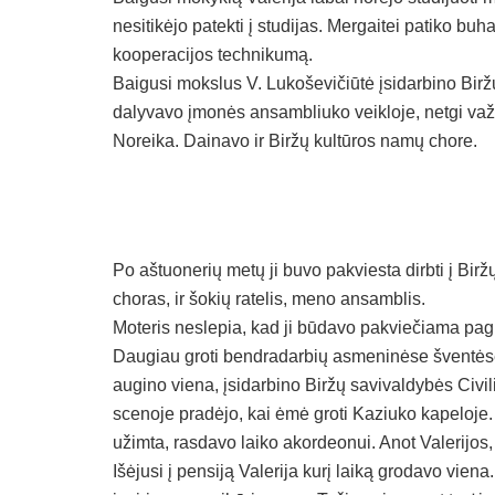
nesitikėjo patekti į studijas. Mergaitei patiko buha
kooperacijos technikumą.
Baigusi mokslus V. Lukoševičiūtė įsidarbino Bi
dalyvavo įmonės ansambliuko veikloje, netgi važiav
Noreika. Dainavo ir Biržų kultūros namų chore.
Po aštuonerių metų ji buvo pakviesta dirbti į Bir
choras, ir šokių ratelis, meno ansamblis.
Moteris neslepia, kad ji būdavo pakviečiama pagr
Daugiau groti bendradarbių asmeninėse šventėse j
augino viena, įsidarbino Biržų savivaldybės Civili
scenoje pradėjo, kai ėmė groti Kaziuko kapeloje.
užimta, rasdavo laiko akordeonui. Anot Valerijos,
Išėjusi į pensiją Valerija kurį laiką grodavo viena