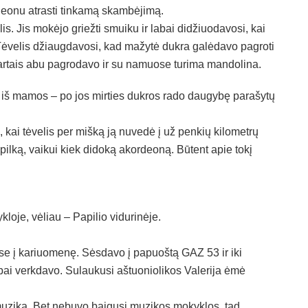
deonu atrasti tinkamą skambėjimą.
. Jis mokėjo griežti smuiku ir labai didžiuodavosi, kai
Tėvelis džiaugdavosi, kad mažytė dukra galėdavo pagroti
rtais abu pagrodavo ir su namuose turima mandolina.
iš mamos – po jos mirties dukros rado daugybę parašytų
 kai tėvelis per mišką ją nuvedė į už penkių kilometrų
ilką, vaikui kiek didoką akordeoną. Būtent apie tokį
loje, vėliau – Papilio vidurinėje.
ėse į kariuomenę. Sėsdavo į papuoštą GAZ 53 ir iki
abai verkdavo. Sulaukusi aštuoniolikos Valerija ėmė
 muziką. Bet nebuvo baigusi muzikos mokyklos, tad