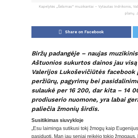
Kapelytės „Šėlsmas“ muzikantai – Vytautas Indrikonis, Vale
planų. 
Share on Facebook
Biržų padangėje – naujas muzikinis
Aštuonios sukurtos dainos jau vis
Valerijos Lukoševičiūtės facebook 
peržiūrų, pagyrimų bei pasidalinimų
sulaukė per 16 200, dar kita – 14 00
prodiuserio nuomone, yra labai gera
paliečia žmonių širdis.
Susitikimas siuvykloje
„Esu laiminga sutikusi tokį žmogų kaip Eugenijus 
pasiduoti. Man jau seniai reikėjo tokio žmogaus, ku