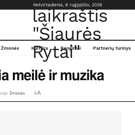
Ketvirtadienis, 6 rugpjūčio, 2026
Žmonės
Kultūra
Renginiai
Partnerių turinys
a meilė ir muzika
A
rija:
Žmonės
A