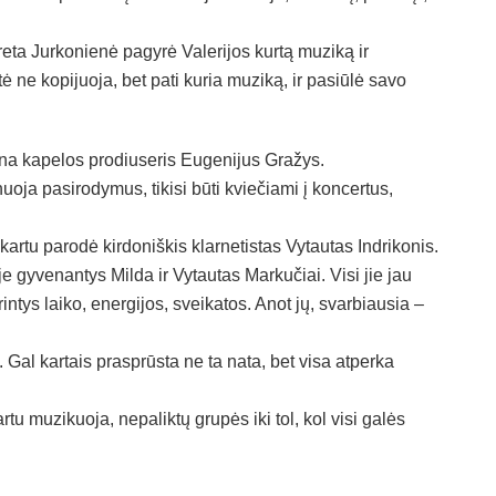
reta Jurkonienė pagyrė Valerijos kurtą muziką ir
tė ne kopijuoja, bet pati kuria muziką, ir pasiūlė savo
ena kapelos prodiuseris Eugenijus Gražys.
oja pasirodymus, tikisi būti kviečiami į koncertus,
 kartu parodė kirdoniškis klarnetistas Vytautas Indrikonis.
 gyvenantys Milda ir Vytautas Markučiai. Visi jie jau
ntys laiko, energijos, sveikatos. Anot jų, svarbiausia –
 Gal kartais prasprūsta ne ta nata, bet visa atperka
artu muzikuoja, nepaliktų grupės iki tol, kol visi galės