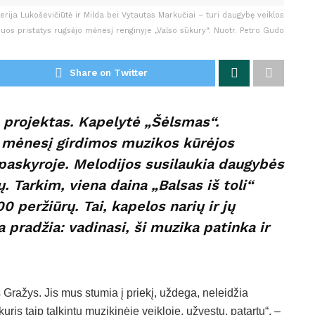
rija Lukoševičiūtė ir Milda bei Vytautas Markučiai – turi daugybę veiklos
Juos pristatys rugsėjo mėnesį renginyje „Valso sūkury“. Nuotr. Petro Gudo
Share on Twitter
 projektas. Kapelytė „Šėlsmas“.
ą mėnesį girdimos muzikos kūrėjos
paskyroje. Melodijos susilaukia daugybės
. Tarkim, viena daina „Balsas iš toli“
0 peržiūrų. Tai, kapelos narių ir jų
 pradžia: vadinasi, ši muzika patinka ir
Gražys. Jis mus stumia į priekį, uždega, neleidžia
ris taip talkintų muzikinėje veikloje, užvestų, patartų“, –