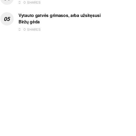
0 SHARES
Vytauto gatvės grimasos, arba užsitęsusi
Biržų gėda
0 SHARES