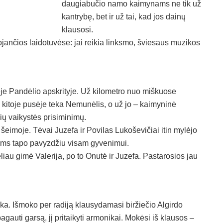
daugiabučio namo kaimynams ne tik už
kantrybę, bet ir už tai, kad jos dainų
klausosi.
rojančios laidotuvėse: jai reikia linksmo, šviesaus muzikos
ėje Pandėlio apskrityje. Už kilometro nuo miškuose
 kitoje pusėje teka Nemunėlis, o už jo – kaimyninė
ių vaikystės prisiminimų.
 šeimoje. Tėvai Juzefa ir Povilas Lukoševičiai itin mylėjo
ikams tapo pavyzdžiu visam gyvenimui.
liau gimė Valerija, po to Onutė ir Juzefa. Pastarosios jau
a. Išmoko per radiją klausydamasi biržiečio Algirdo
auti garsą, jį pritaikyti armonikai. Mokėsi iš klausos –