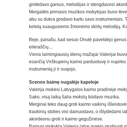
girdėdavo garsus, melodijas ir stengdavosi akor
Mergaitės pirmasis muzikos mokytojas buvo tėvelis
abu su dukra grodavo kartu savo instrumentais. 
keletą suaugusiems žmonėms skirtų melodijų. Ka
Beje, panašu, kad sesuo Onutė paveldėjo genus 
eilėraščių…
Viena laimingiausių dienų mažajai Valerijai buvo,
esančią Virškupėnų kaimo parduotuvę ir nupirko p
instrumentą ji ir svajojo.
Scenos baimę nugalėjo kapeloje
Valerija mokėsi Latvygalos kaimo pradinėje mokyk
Sako, visą laiką šalia mokslų būdavo muzika.
Merginai teko daug groti kaimo vaikinų išleistuv
traukinių stoties visi dainuodavo, o išlydėdami l
akordeonu groti ir kaimo gegužinėse.
Baigusi mokyklą Valerija labai norėjo studijuoti