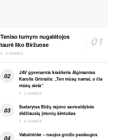
Teniso turnyro nugalėtojos
taurė liko Biržuose
0 SHARES
JAV gyvenantis kraštietis Algimantas
Karolis Grintalis: „Ten mūsų namai, o čia
mūsų siela“
0 SHARES
Sudarytas Biržų rajono savivaldybės
didžiausių įmonių šimtukas
0 SHARES
Vabalninke – naujos grožio paslaugos