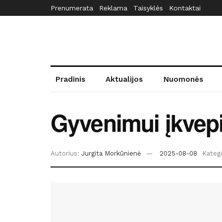
Prenumerata
Reklama
Taisyklės
Kontaktai
Pradinis
Aktualijos
Nuomonės
Gyvenimui įkvepi
Autorius:
Jurgita Morkūnienė
2025-08-08
Katego