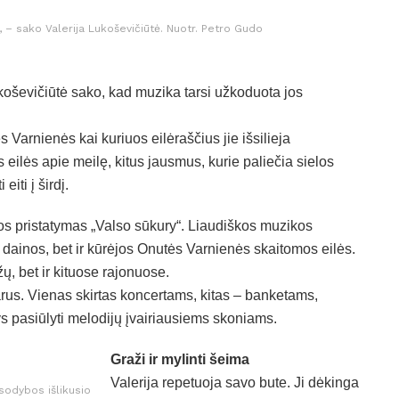
, – sako Valerija Lukoševičiūtė. Nuotr. Petro Gudo
ukoševičiūtė sako, kad muzika tarsi užkoduota jos
 Varnienės kai kuriuos eilėraščius jie išsilieja
ilės apie meilę, kitus jausmus, kurie paliečia sielos
iti į širdį.
s pristatymas „Valso sūkury“. Liaudiškos muzikos
 dainos, bet ir kūrėjos Onutės Varnienės skaitomos eilės.
ržų, bet ir kituose rajonuose.
uarus. Vienas skirtas koncertams, kitas – banketams,
ys pasiūlyti melodijų įvairiausiems skoniams.
Graži ir mylinti šeima
Valerija repetuoja savo bute. Ji dėkinga
 sodybos išlikusio