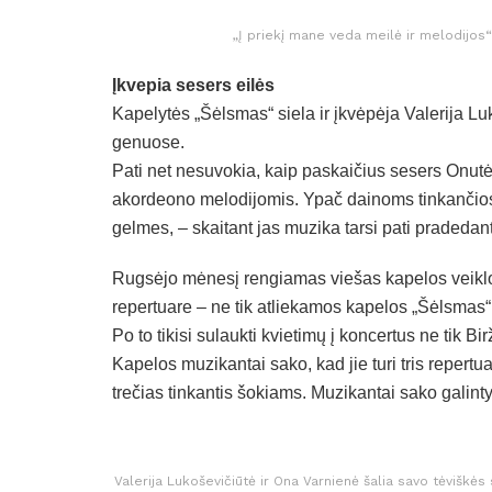
„Į priekį mane veda meilė ir melodijos“
Įkvepia sesers eilės
Kapelytės „Šėlsmas“ siela ir įkvėpėja Valerija L
genuose.
Pati net nesuvokia, kaip paskaičius sesers Onutės
akordeono melodijomis. Ypač dainoms tinkančios e
gelmes, – skaitant jas muzika tarsi pati pradedanti e
Rugsėjo mėnesį rengiamas viešas kapelos veiklo
repertuare – ne tik atliekamos kapelos „Šėlsmas“
Po to tikisi sulaukti kvietimų į koncertus ne tik Bi
Kapelos muzikantai sako, kad jie turi tris repert
trečias tinkantis šokiams. Muzikantai sako galint
Valerija Lukoševičiūtė ir Ona Varnienė šalia savo tėviškės