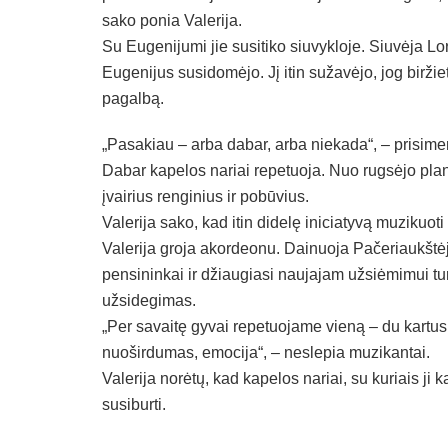
sako ponia Valerija.
Su Eugenijumi jie susitiko siuvykloje. Siuvėja Lo
Eugenijus susidomėjo. Jį itin sužavėjo, jog biržie
pagalbą.
„Pasakiau – arba dabar, arba niekada“, – prisim
Dabar kapelos nariai repetuoja. Nuo rugsėjo planu
įvairius renginius ir pobūvius.
Valerija sako, kad itin didelę iniciatyvą muzikuoti
Valerija groja akordeonu. Dainuoja Pačeriaukštėje
pensininkai ir džiaugiasi naujajam užsiėmimui turi
užsidegimas.
„Per savaitę gyvai repetuojame vieną – du kartus.
nuoširdumas, emocija“, – neslepia muzikantai.
Valerija norėtų, kad kapelos nariai, su kuriais ji k
susiburti.