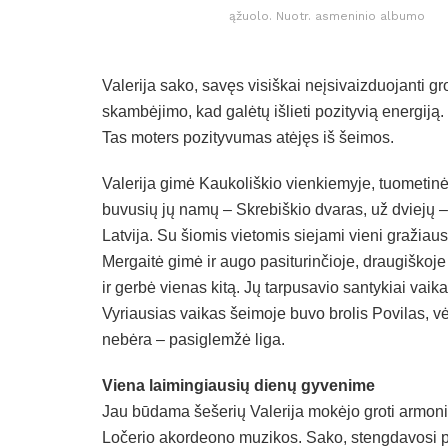
ąžuolo. Nuotr. asmeninio albumo
Valerija sako, savęs visiškai neįsivaizduojanti g
skambėjimo, kad galėtų išlieti pozityvią energiją.
Tas moters pozityvumas atėjęs iš šeimos.
Valerija gimė Kaukoliškio vienkiemyje, tuometin
buvusių jų namų – Skrebiškio dvaras, už dviejų –
Latvija. Su šiomis vietomis siejami vieni gražiaus
Mergaitė gimė ir augo pasiturinčioje, draugiškoje
ir gerbė vienas kitą. Jų tarpusavio santykiai va
Vyriausias vaikas šeimoje buvo brolis Povilas, vė
nebėra – pasiglemžė liga.
Viena laimingiausių dienų gyvenime
Jau būdama šešerių Valerija mokėjo groti armonik
Ločerio akordeono muzikos. Sako, stengdavosi pag