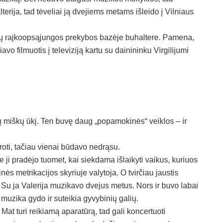
lterija, tad tėveliai ją dvejiems metams išleido į Vilniaus
ržų rajkoopsąjungos prekybos bazėje buhaltere. Pamena,
o filmuotis į televiziją kartu su dainininku Virgilijumi
žų miškų ūkį. Ten buvę daug „popamokinės“ veiklos – ir
oti, tačiau vienai būdavo nedrąsu.
i pradėjo tuomet, kai siekdama išlaikyti vaikus, kuriuos
nės metrikacijos skyriuje valytoja. O tvirčiau jaustis
 Su ja Valerija muzikavo dvejus metus. Nors ir buvo labai
 muzika gydo ir suteikia gyvybinių galių.
. Mat turi reikiamą aparatūrą, tad gali koncertuoti