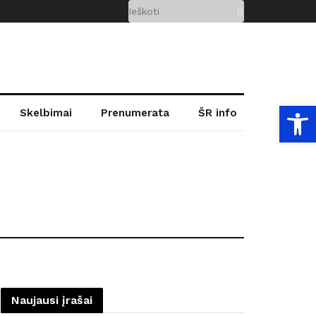
Open
Skelbimai
Prenumerata
ŠR info
Naujausi įrašai