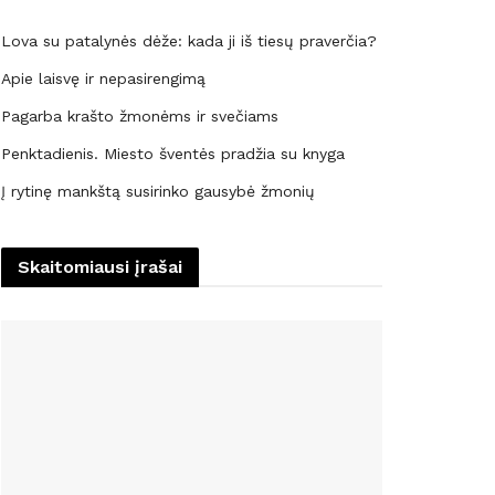
Lova su patalynės dėže: kada ji iš tiesų praverčia?
Apie laisvę ir nepasirengimą
Pagarba krašto žmonėms ir svečiams
Penktadienis. Miesto šventės pradžia su knyga
Į rytinę mankštą susirinko gausybė žmonių
Skaitomiausi įrašai