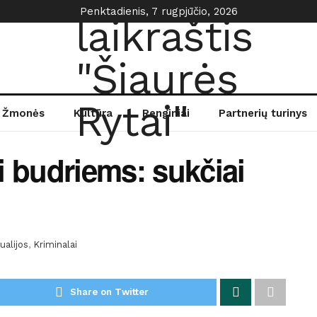
Penktadienis, 7 rugpjūčio, 2026
Žmonės
Kultūra
Renginiai
Partnerių turinys
ti budriems: sukčiai
ualijos
,
Kriminalai
Share on Twitter