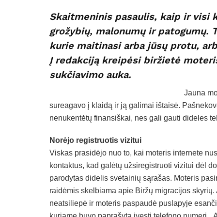
Skaitmeninis pasaulis, kaip ir visi 
grožybių, malonumų ir patogumų. Tač
kurie maitinasi arba jūsų protu, arb
Į redakciją kreipėsi biržietė moter
sukčiavimo auka.
Jauna mote
sureagavo į klaidą ir ją galimai ištaisė. Pašnekovė 
nenukentėtų finansiškai, nes gali gauti dideles te
Norėjo registruotis vizitui
Viskas prasidėjo nuo to, kai moteris internete n
kontaktus, kad galėtų užsiregistruoti vizitui dėl 
parodytas didelis svetainių sąrašas. Moteris pasi
raidėmis skelbiama apie Biržų migracijos skyrių.
neatsiliepė ir moteris paspaudė puslapyje esanči
kuriame buvo paprašyta įvesti telefono numerį. „