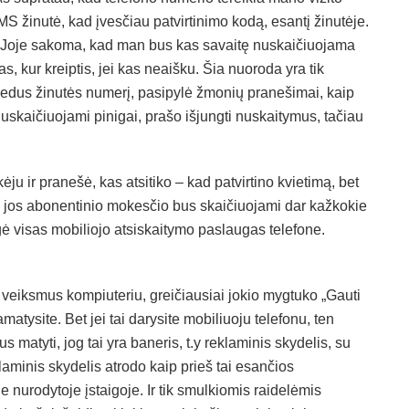
SMS žinutė, kad įvesčiau patvirtinimo kodą, esantį žinutėje.
. Joje sakoma, kad man bus kas savaitę nuskaičiuojama
s, kur kreiptis, jei kas neaišku. Šia nuoroda yra tik
vedus žinutės numerį, pasipylė žmonių pranešimai, kaip
 nuskaičiuojami pinigai, prašo išjungti nuskaitymus, tačiau
ju ir pranešė, kas atsitiko – kad patvirtino kvietimą, bet
rie jos abonentinio mokesčio bus skaičiuojami dar kažkokie
gė visas mobiliojo atsiskaitymo paslaugas telefone.
tus veiksmus kompiuteriu, greičiausiai jokio mygtuko „Gauti
amatysite. Bet jei tai darysite mobiliuoju telefonu, ten
s matyti, jog tai yra baneris, t.y reklaminis skydelis, su
laminis skydelis atrodo kaip prieš tai esančios
je nurodytoje įstaigoje. Ir tik smulkiomis raidelėmis