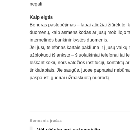
negali.
Kaip elgtis
Bendras pastebėjimas – labai atidžiai žiūrėkite, k
duomenų, kaip asmens kodas ar jūsų mobiliojo te
internetinės bankininkystės duomenis.
Jei jūsų telefonas kartais pakliūna ir į jūsų vai
užblokuoti iš anksto – šiuolaikiniai telefonai tai le
Ieškant kokių nors valdžios institucijų kontaktų a
tinklalapiais. Jie saugūs, juose paprastai nebūna
paspausti gudriai užmaskuotą nuorodą.
Senesnis įrašas
Vėl užšoko ant automobilio