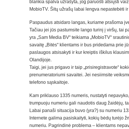
blankia spalva užrašyta, jog paruošti atsiųsti vaizdo
MobioTV. Šitų užrašų labai lengva nepastebėti ir
Paspaudus atsidaro langas, kuriame prašoma įvesti
Tačiau jei jūs pastumsite lango turinį į viršų, tai 
yra „Sam Media BV“ teikiama „MobioTV“ srautini
savaitę „Bitės“ klientams ir bus pridedama prie 
paslaugos atsisakyti ir kur kreiptis iškilus kla
Olandijoje.
Taigi, jei jus prigavo ir taip „prisiregistravote“ ko
prenumeratoriumi savaitei. Jei nesiimsite veiksm
telefono sąskaitoje.
Kam priklauso 1335 numeris, nustatyti nepavyko, 
trumpuoju numeriu gali naudotis daug žaidėjų, tarp
Labai panaši situacija buvo (yra?) su numeriu 1
Internete galima pasiskaityti, kokių bėdų turėjo
numeriu. Pagrindinė problema – klientams nepavyks