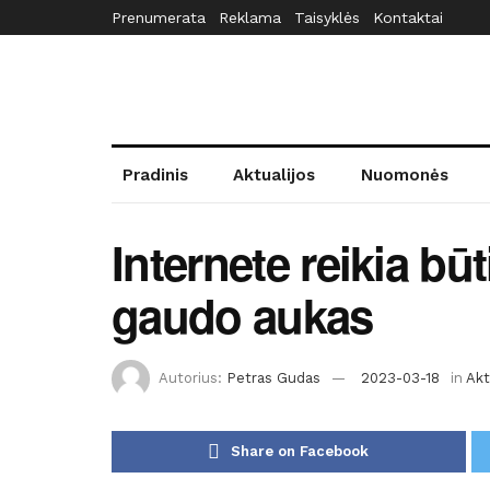
Prenumerata
Reklama
Taisyklės
Kontaktai
Pradinis
Aktualijos
Nuomonės
Internete reikia bū
gaudo aukas
Autorius:
Petras Gudas
2023-03-18
in
Akt
Share on Facebook