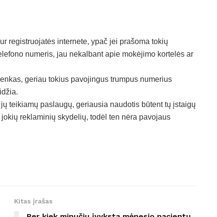
ur registruojatės internete, ypač jei prašoma tokių
lefono numeris, jau nekalbant apie mokėjimo kortelės ar
kų renkas, geriau tokius pavojingus trumpus numerius
idžia.
r jų teikiamų paslaugų, geriausia naudotis būtent tų įstaigų
 jokių reklaminių skydelių, todėl ten nėra pavojaus
Kitas įrašas
Per kiek minučių įvyksta mėnesio pacientų