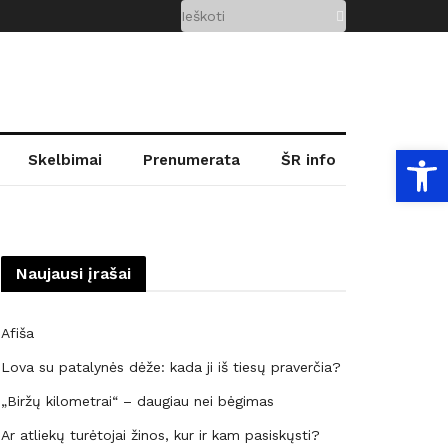
Open
Skelbimai
Prenumerata
ŠR info
Naujausi įrašai
Afiša
Lova su patalynės dėže: kada ji iš tiesų praverčia?
„Biržų kilometrai“ – daugiau nei bėgimas
Ar atliekų turėtojai žinos, kur ir kam pasiskųsti?