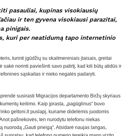
kiti pasauliai, kupinas visokiausių
iau ir ten gyvena visokiausi parazitai,
a pinigais.
is, kuri per neatidumą tapo internetinio
ris, turinti įgūdžių su skaitmeniniais įtaisais, greitai
sakė norinti paviešinti savo patirtį, kad kiti būtų atidūs ir
lefonines sąskaitas ir nieko negalės padaryti.
usprendė susirasti Migracijos departamento Biržų skyriaus
dokumentų keitimo. Kaip įprasta, „pagūglinus“ buvo
rinko geltoni.lt puslapį, kuriame didelėmis juodomis
 Anot pašnekovės, ten nurodytu telefonu niekas
ą nuorodą „Gauti prieigą“. Atsidarė naujas langas,
Aš supratau, kad telefono numerio tereikia mano vizito