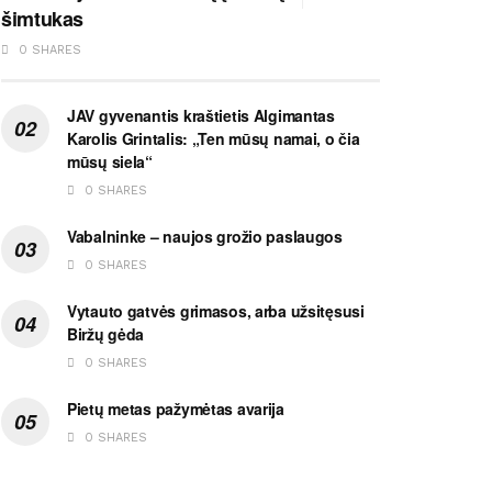
šimtukas
0 SHARES
JAV gyvenantis kraštietis Algimantas
Karolis Grintalis: „Ten mūsų namai, o čia
mūsų siela“
0 SHARES
Vabalninke – naujos grožio paslaugos
0 SHARES
Vytauto gatvės grimasos, arba užsitęsusi
Biržų gėda
0 SHARES
Pietų metas pažymėtas avarija
0 SHARES