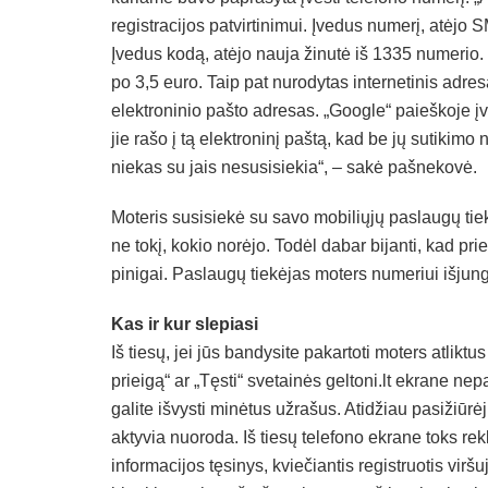
registracijos patvirtinimui. Įvedus numerį, atėjo 
Įvedus kodą, atėjo nauja žinutė iš 1335 numerio
po 3,5 euro. Taip pat nurodytas internetinis adresa
elektroninio pašto adresas. „Google“ paieškoje į
jie rašo į tą elektroninį paštą, kad be jų sutikimo
niekas su jais nesusisiekia“, – sakė pašnekovė.
Moteris susisiekė su savo mobiliųjų paslaugų tiekė
ne tokį, kokio norėjo. Todėl dabar bijanti, kad p
pinigai. Paslaugų tiekėjas moters numeriui išjun
Kas ir kur slepiasi
Iš tiesų, jei jūs bandysite pakartoti moters atlik
prieigą“ ar „Tęsti“ svetainės geltoni.lt ekrane nep
galite išvysti minėtus užrašus. Atidžiau pasižiūrėju
aktyvia nuoroda. Iš tiesų telefono ekrane toks rek
informacijos tęsinys, kviečiantis registruotis viršu