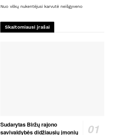
Nuo vilkų nukentėjusi karvutė neišgyveno
Skaitomiausi įrašai
Sudarytas Biržų rajono
savivaldybės didžiausių įmonių