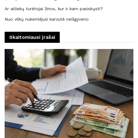
Ar atliekų turėtojai žinos, kur ir kam pasiskųsti?
Nuo vilkų nukentėjusi karvutė neišgyveno
Skaitomiausi įrašai