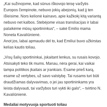
„Kai sužinojome, kad sūnus iškovojo teisę varžytis
Europos čempinote, nebuvo jokių abejonių, kad jį ten
išleisime. Nors kelionė kainavo, apie kažkokį kitą variantą
nebuvo net kalbos. Stebėjome visas transliacijas ir labai
palaikėme mūsų sportininkus“, – sakė Emilio mama
Noneta Kavaliūnienė.
Anot jos, labai apmaudu dėl to, kad Emiliui buvo užkirstas
kelias kautis toliau.
„Visų šalių sportininkai, įskaitant lenkus, su rusais kovojo.
Atsisakyti teko tik mums. Manau, nėra gerai, kai vaikai
tampa politikos įkaitais ar įrankiais. Esame prieš karą,
esame už vertybes, už savo valstybę. Tai rusams turi būti
draudžiamas dalyvavimas, o jei jau sportininkams yra
leista dalyvauti, tai varžybos turi vykti iki galo“, – tvirtino N.
Kavaliūnienė.
Medaliai motyvuoja sportuoti toliau