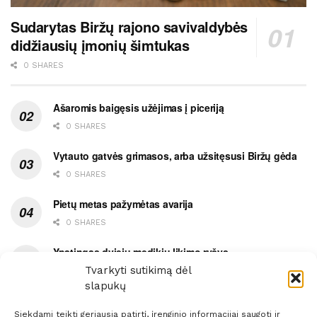
Sudarytas Biržų rajono savivaldybės
didžiausių įmonių šimtukas
0 SHARES
Ašaromis baigęsis užėjimas į piceriją
0 SHARES
Vytauto gatvės grimasos, arba užsitęsusi Biržų gėda
0 SHARES
Pietų metas pažymėtas avarija
0 SHARES
Ypatingas dviejų medikių likimo ryšys
Tvarkyti sutikimą dėl
0 SHARES
slapukų
Siekdami teikti geriausią patirtį, įrenginio informacijai saugoti ir