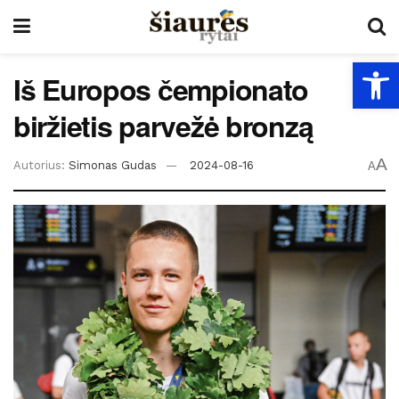
Open
Iš Europos čempionato
biržietis parvežė bronzą
A
Autorius:
Simonas Gudas
2024-08-16
A