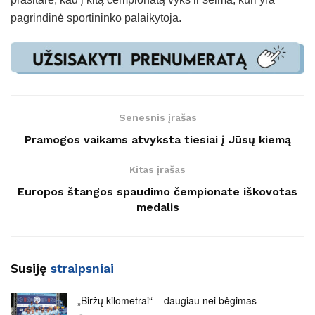
pagrindinė sportininko palaikytoja.
Senesnis įrašas
Pramogos vaikams atvyksta tiesiai į Jūsų kiemą
Kitas įrašas
Europos štangos spaudimo čempionate iškovotas
medalis
Susiję
straipsniai
„Biržų kilometrai“ – daugiau nei bėgimas