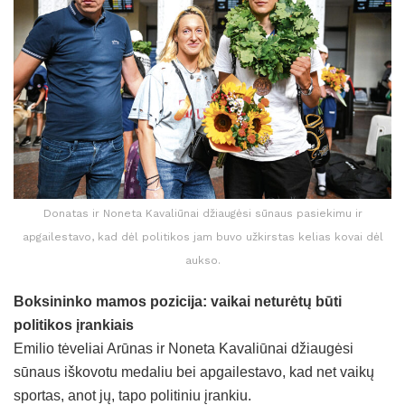
Donatas ir Noneta Kavaliūnai džiaugėsi sūnaus pasiekimu ir
apgailestavo, kad dėl politikos jam buvo užkirstas kelias kovai dėl
aukso.
Boksininko mamos pozicija: vaikai neturėtų būti
politikos įrankiais
Emilio tėveliai Arūnas ir Noneta Kavaliūnai džiaugėsi
sūnaus iškovotu medaliu bei apgailestavo, kad net vaikų
sportas, anot jų, tapo politiniu įrankiu.