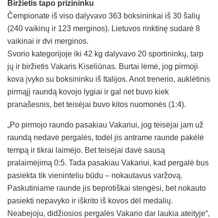
Biržietis tapo prizininku
Čempionate iš viso dalyvavo 363 boksininkai iš 30 šalių
(240 vaikinų ir 123 merginos). Lietuvos rinktinę sudarė 8
vaikinai ir dvi merginos.
Svorio kategorijoje iki 42 kg dalyvavo 20 sportininkų, tarp
jų ir biržietis Vakaris Kiseliūnas. Burtai lėmė, jog pirmoji
kova įvyko su boksininku iš Italijos. Anot trenerio, auklėtinis
pirmąjį raundą kovojo lygiai ir gal net buvo kiek
pranašesnis, bet teisėjai buvo kitos nuomonės (1:4).
„Po pirmojo raundo pasakiau Vakariui, jog teisėjai jam už
raundą nedavė pergalės, todėl jis antrame raunde pakėlė
tempą ir tikrai laimėjo. Bet teisėjai davė sausą
pralaimėjimą 0:5. Tada pasakiau Vakariui, kad pergalė bus
pasiekta tik vieninteliu būdu – nokautavus varžovą.
Paskutiniame raunde jis beprotiškai stengėsi, bet nokauto
pasiekti nepavyko ir iškrito iš kovos dėl medalių.
Neabejoju, didžiosios pergalės Vakario dar laukia ateityje“,