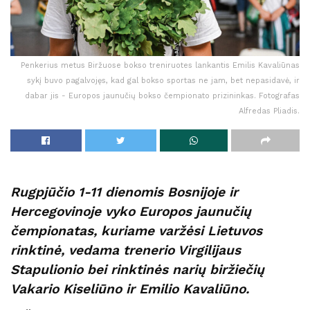
Penkerius metus Biržuose bokso treniruotes lankantis Emilis Kavaliūnas
sykį buvo pagalvojęs, kad gal bokso sportas ne jam, bet nepasidavė, ir
dabar jis - Europos jaunučių bokso čempionato prizininkas. Fotografas
Alfredas Pliadis.
Rugpjūčio 1-11 dienomis Bosnijoje ir
Hercegovinoje vyko Europos jaunučių
čempionatas, kuriame varžėsi Lietuvos
rinktinė, vedama trenerio Virgilijaus
Stapulionio bei rinktinės narių biržiečių
Vakario Kiseliūno ir Emilio Kavaliūno.