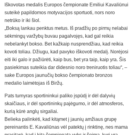
Iškovotas medalis Europos čempionate Emiliui Kavaliūnui
suteikė papildomos motyvacijos sportuoti, nors noro
netrūko ir iki šiol.
„Boksą lankau penktus metus. Iš pradžių po pirmų nelabai
sėkmingų varžybų buvau pagalvojęs, kad gal reikia
nebelankyt bokso. Bet kažkaip nusprendžiau, kad reikia
kovoti toliau. Džiugu, kad pavyko iškovoti medalį. Norėjosi
eiti iki galo ir pažiūrėti, kaip bus, bet yra taip, kaip yra. Šis
pasiekimas suteikia dar didesnio noro treniruotis toliau“, –
sake Europos jaunučių bokso čempionato bronzos
medalio laimėtojas iš Biržų.
Pats turnyras sportininkui paliko įspūdį ir dėl dalyvių
skaičiaus, ir dėl sportininkų pajėgumo, ir dėl atmosferos,
kurią kūrė anglų sirgaliai.
Belieka palinkėti, kad kitąmet į jaunių amžiaus grupę
pereinantis E. Kavaliūnas vėl patektų į rinktinę, nes mama
prasitarė, kad į kitą čempionatą vyks ir šeima, kuri yra