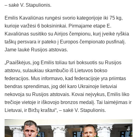
– sakė V. Stapulionis.
Emilis Kavaliūnas rungėsi svorio kategorijoje iki 75 kg,
kurioje varžėsi 6 boksininkai. Pirmajame etape E.
Kavaliūnas susitiko su Airijos čempionu, kurį įveikė ryškia
taškų persvara ir pateko į Europos čempionato pusfinalį.
Jame laukė Rusijos atstovas.
„Paaiškėjus, jog Emilis toliau turi boksuotis su Rusijos
atstovu, sulaukiau skambučio iš Lietuvos bokso
federacijos. Mus informavo, kad federacijoje yra priimtas
bendras sprendimas, jog dėl karo Ukrainoje lietuviai
nekovoja su Rusijos atstovais. Kovai neįvykus, Emilis liko
trečioje vietoje ir iškovojo bronzos medalį. Tai laimėjimas ir
Lietuvai, ir Biržų kraštui“, – sakė V. Stapulionis.