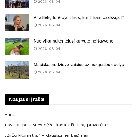
2026-08-04
Ar atliekų turėtojai žinos, kur ir kam pasiskųsti?
2026-08-04
Nuo vilkų nukentėjusi karvutė neišgyveno
2026-08-04
Masiškai nudžiūvo vaisius užmezgusios obelys
2026-08-04
Naujausi įrašai
Afiša
Lova su patalynės dėže: kada ji iš tiesų praverčia?
„Biržų kilometrai“ – daugiau nei bėgimas