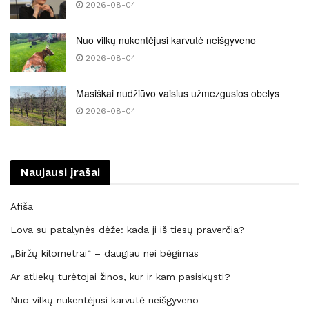
2026-08-04
Nuo vilkų nukentėjusi karvutė neišgyveno
2026-08-04
Masiškai nudžiūvo vaisius užmezgusios obelys
2026-08-04
Naujausi įrašai
Afiša
Lova su patalynės dėže: kada ji iš tiesų praverčia?
„Biržų kilometrai“ – daugiau nei bėgimas
Ar atliekų turėtojai žinos, kur ir kam pasiskųsti?
Nuo vilkų nukentėjusi karvutė neišgyveno