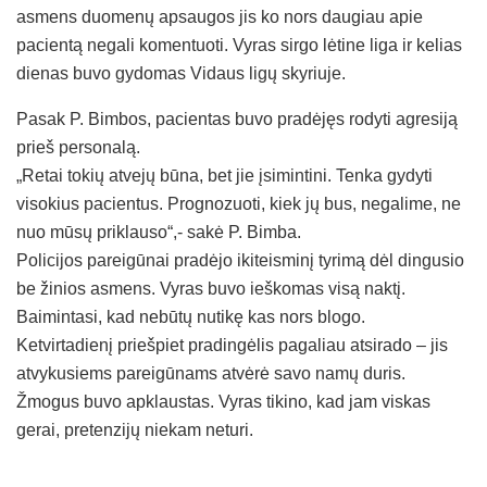
asmens duomenų apsaugos jis ko nors daugiau apie
pacientą negali komentuoti. Vyras sirgo lėtine liga ir kelias
dienas buvo gydomas Vidaus ligų skyriuje.
Pasak P. Bimbos, pacientas buvo pradėjęs rodyti agresiją
prieš personalą.
„Retai tokių atvejų būna, bet jie įsimintini. Tenka gydyti
visokius pacientus. Prognozuoti, kiek jų bus, negalime, ne
nuo mūsų priklauso“,- sakė P. Bimba.
Policijos pareigūnai pradėjo ikiteisminį tyrimą dėl dingusio
be žinios asmens. Vyras buvo ieškomas visą naktį.
Baimintasi, kad nebūtų nutikę kas nors blogo.
Ketvirtadienį priešpiet pradingėlis pagaliau atsirado – jis
atvykusiems pareigūnams atvėrė savo namų duris.
Žmogus buvo apklaustas. Vyras tikino, kad jam viskas
gerai, pretenzijų niekam neturi.