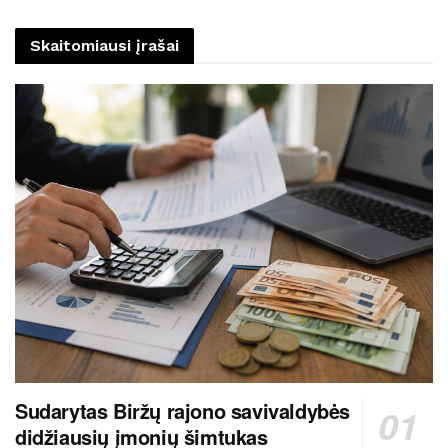
Skaitomiausi įrašai
Sudarytas Biržų rajono savivaldybės
didžiausių įmonių šimtukas