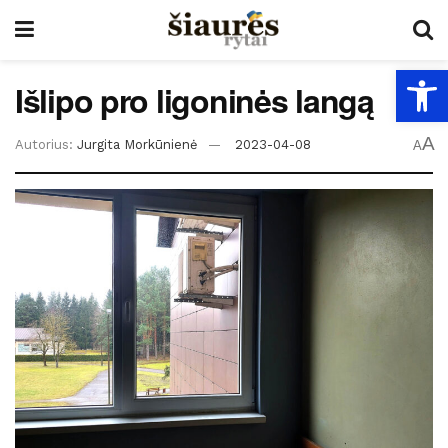
Open
Išlipo pro ligoninės langą
A
Autorius:
Jurgita Morkūnienė
2023-04-08
A