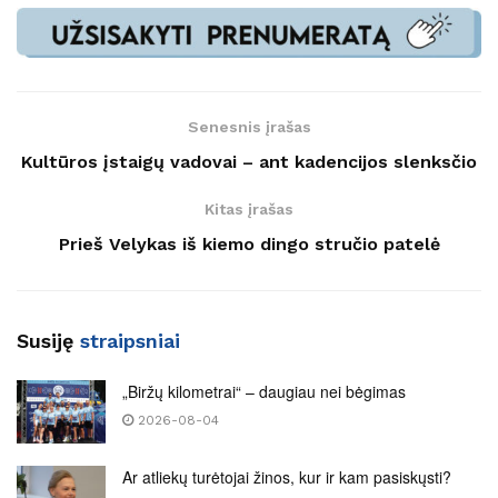
Senesnis įrašas
Kultūros įstaigų vadovai – ant kadencijos slenksčio
Kitas įrašas
Prieš Velykas iš kiemo dingo stručio patelė
Susiję
straipsniai
„Biržų kilometrai“ – daugiau nei bėgimas
2026-08-04
Ar atliekų turėtojai žinos, kur ir kam pasiskųsti?