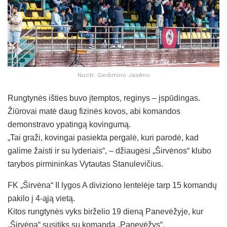
Nuotr. Gedimino Jasėno
Rungtynės išties buvo įtemptos, reginys – įspūdingas.
Žiūrovai matė daug fizinės kovos, abi komandos
demonstravo ypatingą kovingumą.
„Tai graži, kovingai pasiekta pergalė, kuri parodė, kad
galime žaisti ir su lyderiais“, – džiaugėsi „Širvėnos“ klubo
tarybos pirmininkas Vytautas Stanulevičius.
FK „Širvėna“ II lygos A diviziono lentelėje tarp 15 komandų
pakilo į 4-ąją vietą.
Kitos rungtynės vyks birželio 19 dieną Panevėžyje, kur
„Širvėna“ susitiks su komanda „Panevėžys“.