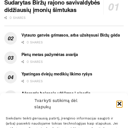
Sudarytas Biržų rajono savivaldybės
didžiausių įmonių šimtukas
0 SHARES
Vytauto gatvės grimasos, arba užsitęsusi Biržų gėda
0 SHARES
Pietų metas pažymėtas avarija
0 SHARES
Ypatingas dviejų medikių likimo ryšys
0 SHARES
Ašaromis baigęsis užėjimas į piceriją
Tvarkyti sutikimą dėl
0 SHARES
slapukų
Siekdami teikti geriausią patirtį, įrenginio informacijai saugoti ir
(arba) pasiekti naudojame tokias technologijas kaip slapukus. Jei