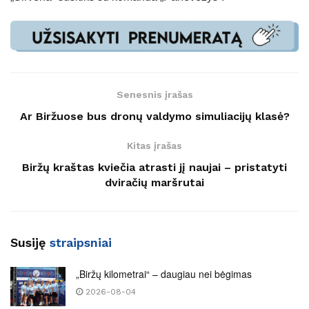
Senesnis įrašas
Ar Biržuose bus dronų valdymo simuliacijų klasė?
Kitas įrašas
Biržų kraštas kviečia atrasti jį naujai – pristatyti
dviračių maršrutai
Susiję
straipsniai
„Biržų kilometrai“ – daugiau nei bėgimas
2026-08-04