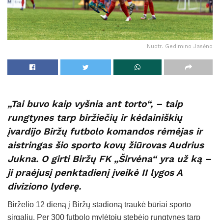
Nuotr. Gedimino Jasėno
„Tai buvo kaip vyšnia ant torto“, – taip
rungtynes tarp biržiečių ir kėdainiškių
įvardijo Biržų futbolo komandos rėmėjas ir
aistringas šio sporto kovų žiūrovas Audrius
Jukna. O girti Biržų FK „Širvėna“ yra už ką –
ji praėjusį penktadienį įveikė II lygos A
diviziono lyderę.
Birželio 12 dieną į Biržų stadioną traukė būriai sporto
sirgalių. Per 300 futbolo mylėtojų stebėjo rungtynes tarp