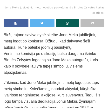
Jono Meko jubiliejinių metų logotipu paskelbtas šis Birutės Želvytės kurtas
logotipas.
Biržų rajono savivaldybė skelbė Jono Meko jubiliejinių
metų logotipo konkursą. Džiugu, kad dalyvavo šeši
autoriai, kurie pateikė įdomių pasiūlymų.
Vertinimo komisija po diskusijų balsų dauguma išrinko
Birutės Želvytės logotipą su Jono Meko autografu, kuris
kaip ir skrybėlė jau yra tapęs simboliu, visiems
atpažįstamas.
„Tikimės, kad Jono Meko jubiliejinių metų logotipas taps
metų simboliu. Kviečiame jį naudoti aktyviai, kūrybiškai
įvairiose renginiuose, akcijose, kurti suvenyrus. Tegul šis
logo tampa vizualia dedikacija Jonui Mekui, žymiajam
mūsų žemiečiui, pasaulio žmogui, gimusiam 1922 m.