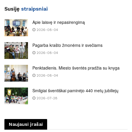
Susiję
straipsniai
Apie laisvę ir nepasirengimą
2026-08-04
Pagarba krašto žmonėms ir svečiams
2026-08-04
Penktadienis. Miesto šventės pradžia su knyga
2026-08-04
Smilgiai šventiškai paminėjo 440 metų jubiliejų
2026-07-28
Naujausi įrašai