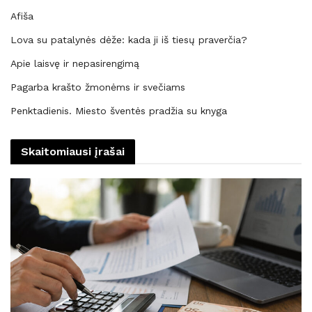
Afiša
Lova su patalynės dėže: kada ji iš tiesų praverčia?
Apie laisvę ir nepasirengimą
Pagarba krašto žmonėms ir svečiams
Penktadienis. Miesto šventės pradžia su knyga
Skaitomiausi įrašai