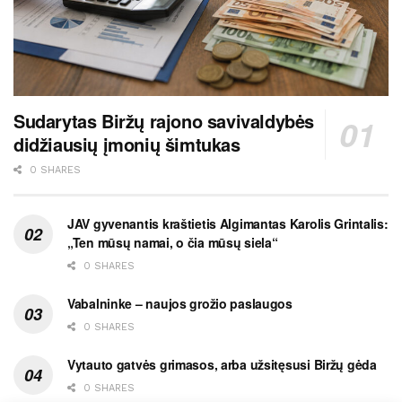
Sudarytas Biržų rajono savivaldybės
didžiausių įmonių šimtukas
0 SHARES
JAV gyvenantis kraštietis Algimantas Karolis Grintalis:
„Ten mūsų namai, o čia mūsų siela“
0 SHARES
Vabalninke – naujos grožio paslaugos
0 SHARES
Vytauto gatvės grimasos, arba užsitęsusi Biržų gėda
0 SHARES