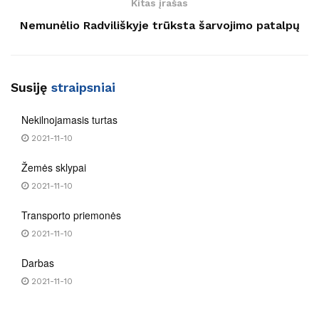
Kitas įrašas
Nemunėlio Radviliškyje trūksta šarvojimo patalpų
Susiję
straipsniai
Nekilnojamasis turtas
2021-11-10
Žemės sklypai
2021-11-10
Transporto priemonės
2021-11-10
Darbas
2021-11-10