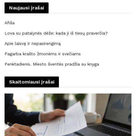
Naujausi įrašai
Afiša
Lova su patalynės dėže: kada ji iš tiesų praverčia?
Apie laisvę ir nepasirengimą
Pagarba krašto žmonėms ir svečiams
Penktadienis. Miesto šventės pradžia su knyga
Skaitomiausi įrašai