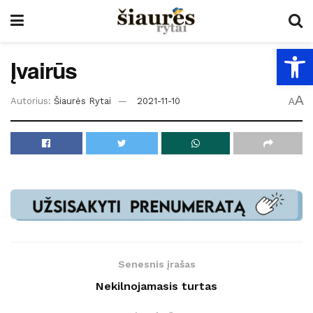
Open
Įvairūs
A
Autorius:
Šiaurės Rytai
2021-11-10
A
Senesnis įrašas
Nekilnojamasis turtas