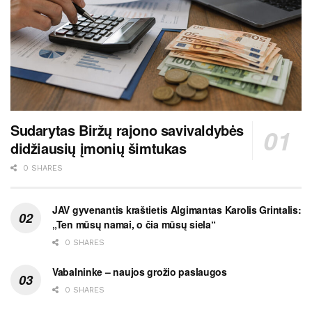
Sudarytas Biržų rajono savivaldybės
didžiausių įmonių šimtukas
0 SHARES
JAV gyvenantis kraštietis Algimantas Karolis Grintalis:
„Ten mūsų namai, o čia mūsų siela“
0 SHARES
Vabalninke – naujos grožio paslaugos
0 SHARES