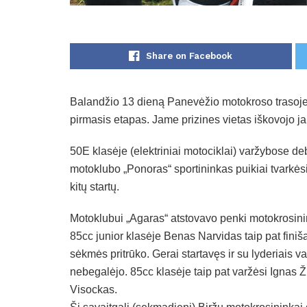
Share on Facebook
Balandžio 13 dieną Panevėžio motokroso trasoj
pirmasis etapas. Jame prizines vietas iškovojo ja
50E klasėje (elektriniai motociklai) varžybose d
motoklubo „Ponoras“ sportininkas puikiai tvarkėsi
kitų startų.
Motoklubui „Agaras“ atstovavo penki motokrosinin
85cc junior klasėje Benas Narvidas taip pat fini
sėkmės pritrūko. Gerai startavęs ir su lyderiais va
nebegalėjo. 85cc klasėje taip pat varžėsi Ignas 
Visockas.