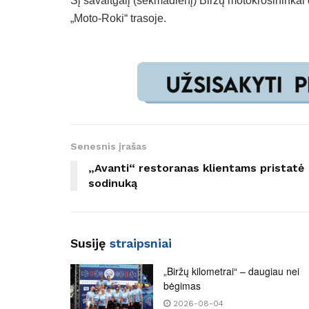
Šį savaitgalį (sekmadienį) Biržų motokrosininkai
„Moto-Roki“ trasoje.
Senesnis įrašas
„Avanti“ restoranas klientams pristatė
sodinuką
Susiję
straipsniai
„Biržų kilometrai“ – daugiau nei
bėgimas
2026-08-04