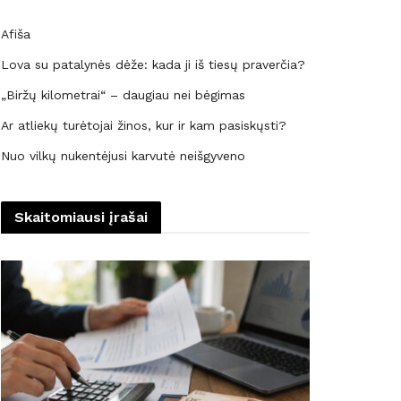
Afiša
Lova su patalynės dėže: kada ji iš tiesų praverčia?
„Biržų kilometrai“ – daugiau nei bėgimas
Ar atliekų turėtojai žinos, kur ir kam pasiskųsti?
Nuo vilkų nukentėjusi karvutė neišgyveno
Skaitomiausi įrašai