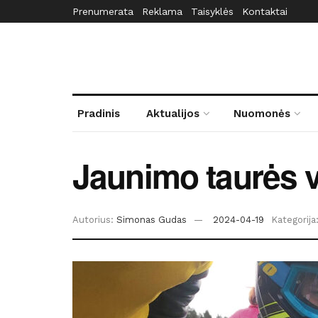
Prenumerata
Reklama
Taisyklės
Kontaktai
Pradinis
Aktualijos
Nuomonės
Jaunimo taurės v
Autorius:
Simonas Gudas
2024-04-19
Kategorija