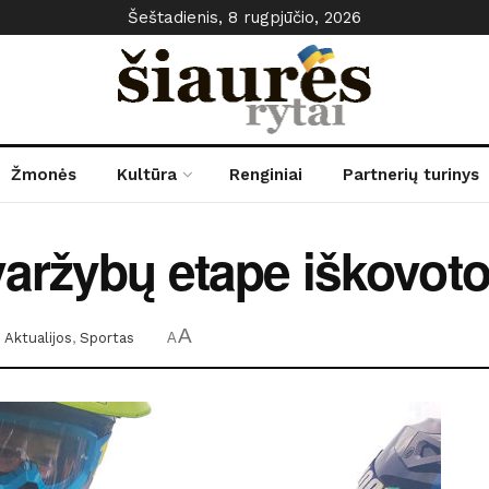
Šeštadienis, 8 rugpjūčio, 2026
Žmonės
Kultūra
Renginiai
Partnerių turinys
aržybų etape iškovotos
A
:
Aktualijos
,
Sportas
A