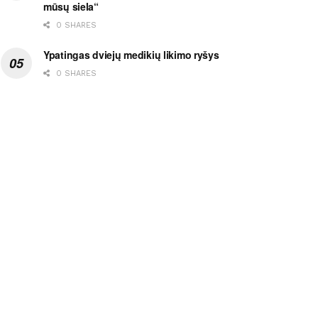
mūsų siela“
0 SHARES
Ypatingas dviejų medikių likimo ryšys
0 SHARES