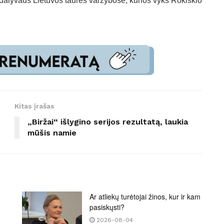
 dalyvaus Lietuvos taurės varžybose, kurios vyks Rokiškio
Kitas įrašas
„Biržai“ išlygino serijos rezultatą, laukia
mūšis namie
Ar atliekų turėtojai žinos, kur ir kam
pasiskųsti?
2026-08-04