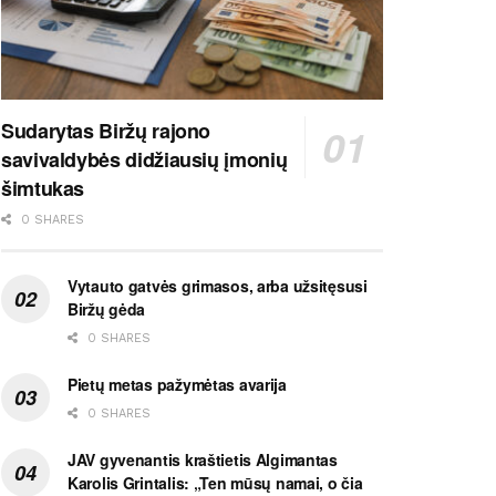
Sudarytas Biržų rajono
savivaldybės didžiausių įmonių
šimtukas
0 SHARES
Vytauto gatvės grimasos, arba užsitęsusi
Biržų gėda
0 SHARES
Pietų metas pažymėtas avarija
0 SHARES
JAV gyvenantis kraštietis Algimantas
Karolis Grintalis: „Ten mūsų namai, o čia