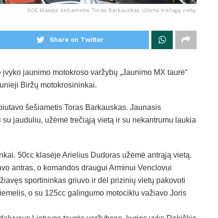
50E klasėje šešiametis Toras Barkauskas užėmė trečiąją vietą.
Share on Twitter
e įvyko jaunimo motokroso varžybų „Jaunimo MX taurė“
unieji Biržų motokrosininkai.
ebiutavo šešiametis Toras Barkauskas. Jaunasis
 su jauduliu, užėmė trečiąją vietą ir su nekantrumu laukia
kai. 50cc klasėje Arielius Dudoras užėmė antrąją vietą.
šavo antras, o komandos draugui Arminui Venclovui
žiavęs sportininkas griuvo ir dėl prizinių vietų pakovoti
Žiemelis, o su 125cc galingumo motociklu važiavo Joris