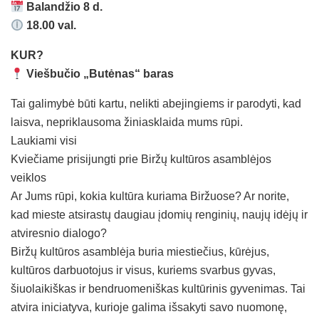
Balandžio 8 d.
18.00 val.
KUR?
Viešbučio „Butėnas“ baras
Tai galimybė būti kartu, nelikti abejingiems ir parodyti, kad
laisva, nepriklausoma žiniasklaida mums rūpi.
Laukiami visi
Kviečiame prisijungti prie Biržų kultūros asamblėjos
veiklos
Ar Jums rūpi, kokia kultūra kuriama Biržuose? Ar norite,
kad mieste atsirastų daugiau įdomių renginių, naujų idėjų ir
atviresnio dialogo?
Biržų kultūros asamblėja buria miestiečius, kūrėjus,
kultūros darbuotojus ir visus, kuriems svarbus gyvas,
šiuolaikiškas ir bendruomeniškas kultūrinis gyvenimas. Tai
atvira iniciatyva, kurioje galima išsakyti savo nuomonę,