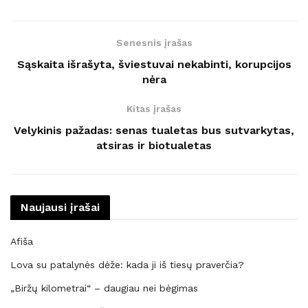
Senesnis įrašas
Sąskaita išrašyta, šviestuvai nekabinti, korupcijos
nėra
Kitas įrašas
Velykinis pažadas: senas tualetas bus sutvarkytas,
atsiras ir biotualetas
Naujausi įrašai
Afiša
Lova su patalynės dėže: kada ji iš tiesų praverčia?
„Biržų kilometrai“ – daugiau nei bėgimas