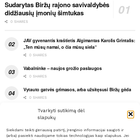
Sudarytas Biržų rajono savivaldybės
didžiausių įmonių šimtukas
0 SHARES
JAV gyvenantis kraštietis Algimantas Karolis Grintalis:
„Ten mūsų namai, o čia mūsų siela“
0 SHARES
Vabalninke – naujos grožio paslaugos
0 SHARES
Vytauto gatvės grimasos, arba užsitęsusi Biržų gėda
0 SHARES
Pietų metas pažymėtas avarija
Tvarkyti sutikimą dėl
slapukų
0 SHARES
Siekdami teikti geriausią patirtį, įrenginio informacijai saugoti ir
(arba) pasiekti naudojame tokias technologijas kaip slapukus. Jei