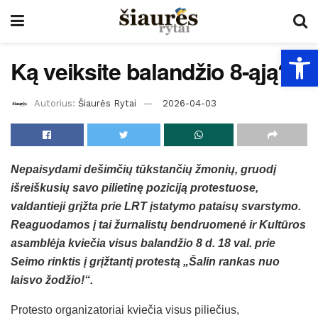
Open
Ką veiksite balandžio 8-ąją?
Autorius:
Šiaurės Rytai
2026-04-03
Nepaisydami dešimčių tūkstančių žmonių, gruodį
išreiškusių savo pilietinę poziciją protestuose,
valdantieji grįžta prie LRT įstatymo pataisų svarstymo.
Reaguodamos į tai žurnalistų bendruomenė ir Kultūros
asamblėja kviečia visus balandžio 8 d. 18 val. prie
Seimo rinktis į grįžtantį protestą „Šalin rankas nuo
laisvo žodžio!“.
Protesto organizatoriai kviečia visus piliečius,