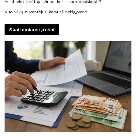
Ar atliekų turėtojai žinos, kur ir kam pasiskųsti?
Nuo vilkų nukentėjusi karvutė neišgyveno
Skaitomiausi įrašai