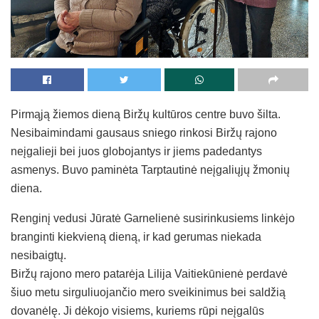
Pirmąją žiemos dieną Biržų kultūros centre buvo šilta.
Nesibaimindami gausaus sniego rinkosi Biržų rajono
neįgalieji bei juos globojantys ir jiems padedantys
asmenys. Buvo paminėta Tarptautinė neįgaliųjų žmonių
diena.
Renginį vedusi Jūratė Garnelienė susirinkusiems linkėjo
branginti kiekvieną dieną, ir kad gerumas niekada
nesibaigtų.
Biržų rajono mero patarėja Lilija Vaitiekūnienė perdavė
šiuo metu sirguliuojančio mero sveikinimus bei saldžią
dovanėlę. Ji dėkojo visiems, kuriems rūpi neįgalūs