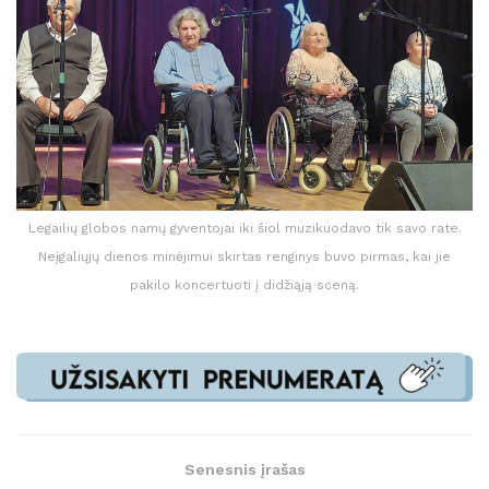
Legailių globos namų gyventojai iki šiol muzikuodavo tik savo rate.
Neįgaliųjų dienos minėjimui skirtas renginys buvo pirmas, kai jie
pakilo koncertuoti į didžiąją sceną.
Senesnis įrašas