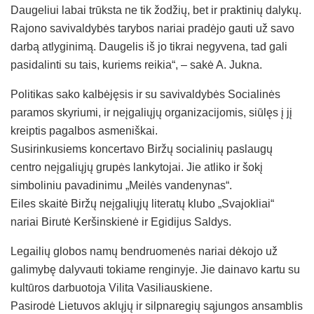
Daugeliui labai trūksta ne tik žodžių, bet ir praktinių dalykų.
Rajono savivaldybės tarybos nariai pradėjo gauti už savo
darbą atlyginimą. Daugelis iš jo tikrai negyvena, tad gali
pasidalinti su tais, kuriems reikia“, – sakė A. Jukna.
Politikas sako kalbėjęsis ir su savivaldybės Socialinės
paramos skyriumi, ir neįgaliųjų organizacijomis, siūlęs į jį
kreiptis pagalbos asmeniškai.
Susirinkusiems koncertavo Biržų socialinių paslaugų
centro neįgaliųjų grupės lankytojai. Jie atliko ir šokį
simboliniu pavadinimu „Meilės vandenynas“.
Eiles skaitė Biržų neįgaliųjų literatų klubo „Svajokliai“
nariai Birutė Keršinskienė ir Egidijus Saldys.
Legailių globos namų bendruomenės nariai dėkojo už
galimybę dalyvauti tokiame renginyje. Jie dainavo kartu su
kultūros darbuotoja Vilita Vasiliauskiene.
Pasirodė Lietuvos aklųjų ir silpnaregių sąjungos ansamblis