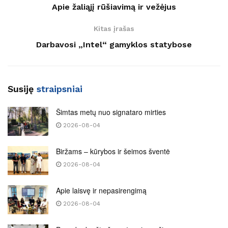
Apie žaliąjį rūšiavimą ir vežėjus
Kitas įrašas
Darbavosi „Intel“ gamyklos statybose
Susiję
straipsniai
Šimtas metų nuo signataro mirties
2026-08-04
Biržams – kūrybos ir šeimos šventė
2026-08-04
Apie laisvę ir nepasirengimą
2026-08-04