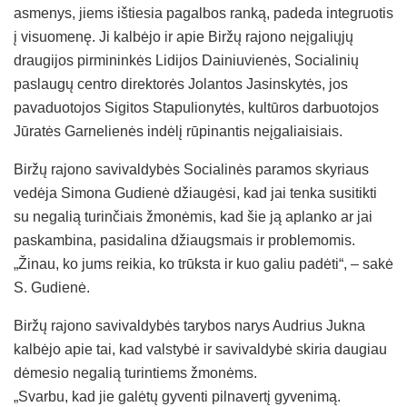
asmenys, jiems ištiesia pagalbos ranką, padeda integruotis
į visuomenę. Ji kalbėjo ir apie Biržų rajono neįgaliųjų
draugijos pirmininkės Lidijos Dainiuvienės, Socialinių
paslaugų centro direktorės Jolantos Jasinskytės, jos
pavaduotojos Sigitos Stapulionytės, kultūros darbuotojos
Jūratės Garnelienės indėlį rūpinantis neįgaliaisiais.
Biržų rajono savivaldybės Socialinės paramos skyriaus
vedėja Simona Gudienė džiaugėsi, kad jai tenka susitikti
su negalią turinčiais žmonėmis, kad šie ją aplanko ar jai
paskambina, pasidalina džiaugsmais ir problemomis.
„Žinau, ko jums reikia, ko trūksta ir kuo galiu padėti“, – sakė
S. Gudienė.
Biržų rajono savivaldybės tarybos narys Audrius Jukna
kalbėjo apie tai, kad valstybė ir savivaldybė skiria daugiau
dėmesio negalią turintiems žmonėms.
„Svarbu, kad jie galėtų gyventi pilnavertį gyvenimą.