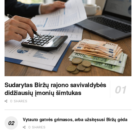
Sudarytas Biržų rajono savivaldybės
didžiausių įmonių šimtukas
0 SHARES
Vytauto gatvės grimasos, arba užsitęsusi Biržų gėda
0 SHARES