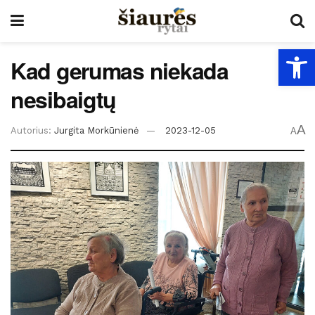
Open
Kad gerumas niekada
nesibaigtų
A
Autorius:
Jurgita Morkūnienė
2023-12-05
A