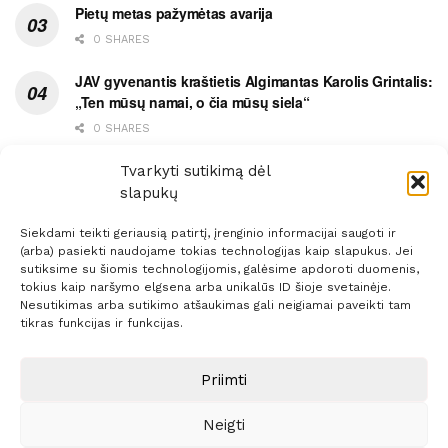
Pietų metas pažymėtas avarija
0 SHARES
JAV gyvenantis kraštietis Algimantas Karolis Grintalis:
„Ten mūsų namai, o čia mūsų siela“
0 SHARES
Ypatingas dviejų medikių likimo ryšys
Tvarkyti sutikimą dėl
slapukų
0 SHARES
Siekdami teikti geriausią patirtį, įrenginio informacijai saugoti ir
(arba) pasiekti naudojame tokias technologijas kaip slapukus. Jei
sutiksime su šiomis technologijomis, galėsime apdoroti duomenis,
tokius kaip naršymo elgsena arba unikalūs ID šioje svetainėje.
Nesutikimas arba sutikimo atšaukimas gali neigiamai paveikti tam
Prenumerata
Reklama
Taisyklės
Kontaktai
tikras funkcijas ir funkcijas.
Sprendimas:
ITBrolis
Priimti
Neigti
© 2021 Visos teisės saugomos
Siaure.lt