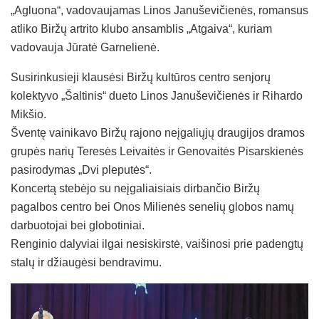
„Agluona“, vadovaujamas Linos Januševičienės, romansus
atliko Biržų artrito klubo ansamblis „Atgaiva“, kuriam
vadovauja Jūratė Garnelienė.
Susirinkusieji klausėsi Biržų kultūros centro senjorų
kolektyvo „Šaltinis“ dueto Linos Januševičienės ir Rihardo
Mikšio.
Šventę vainikavo Biržų rajono neįgaliųjų draugijos dramos
grupės narių Teresės Leivaitės ir Genovaitės Pisarskienės
pasirodymas „Dvi pleputės“.
Koncertą stebėjo su neįgaliaisiais dirbančio Biržų
pagalbos centro bei Onos Milienės senelių globos namų
darbuotojai bei globotiniai.
Renginio dalyviai ilgai nesiskirstė, vaišinosi prie padengtų
stalų ir džiaugėsi bendravimu.