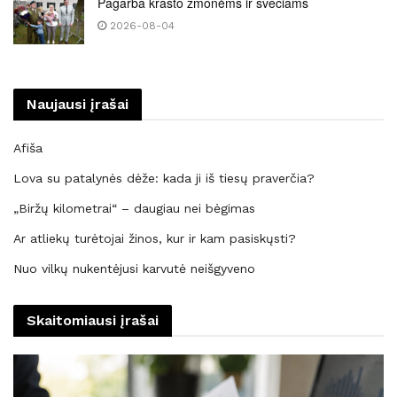
Pagarba krašto žmonėms ir svečiams
2026-08-04
Naujausi įrašai
Afiša
Lova su patalynės dėže: kada ji iš tiesų praverčia?
„Biržų kilometrai“ – daugiau nei bėgimas
Ar atliekų turėtojai žinos, kur ir kam pasiskųsti?
Nuo vilkų nukentėjusi karvutė neišgyveno
Skaitomiausi įrašai