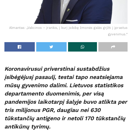
Almantas: „Vakcinos – įrankis, į kurį įsikibę žmonės galės grįžti į įprastus
gyvenimus.“
Koronavirusui priverstinai sustabdžius
įsibėgėjusį pasaulį, testai tapo neatsiejama
mūsų gyvenimo dalimi. Lietuvos statistikos
departamento duomenimis, per visą
pandemijos laikotarpį šalyje buvo atlikta per
tris milijonus PGR, daugiau nei 630
tūkstančių antigeno ir netoli 170 tūkstančių
antikūnų tyrimų.