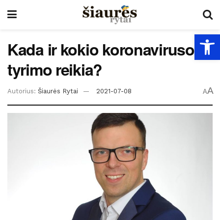
Open
Kada ir kokio koronaviruso
tyrimo reikia?
A
Autorius:
Šiaurės Rytai
2021-07-08
A