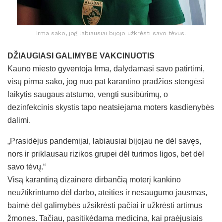
Irma sako, jog labiausiai bijojo užkrėsti savo tėvus.
DŽIAUGIASI GALIMYBE VAKCINUOTIS
Kauno miesto gyventoja Irma, dalydamasi savo patirtimi,
visų pirma sako, jog nuo pat karantino pradžios stengėsi
laikytis saugaus atstumo, vengti susibūrimų, o
dezinfekcinis skystis tapo neatsiejama moters kasdienybės
dalimi.
„Prasidėjus pandemijai, labiausiai bijojau ne dėl savęs,
nors ir priklausau rizikos grupei dėl turimos ligos, bet dėl
savo tėvų.“
Visą karantiną dizainere dirbančią moterį kankino
neužtikrintumo dėl darbo, ateities ir nesaugumo jausmas,
baimė dėl galimybės užsikrėsti pačiai ir užkrėsti artimus
žmones. Tačiau, pasitikėdama medicina, kai praėjusiais