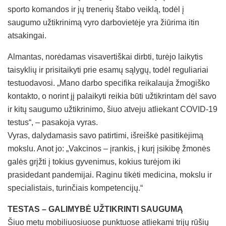
sporto komandos ir jų trenerių štabo veiklą, todėl į
saugumo užtikrinimą vyro darbovietėje yra žiūrima itin
atsakingai.
Almantas, norėdamas visavertiškai dirbti, turėjo laikytis
taisyklių ir prisitaikyti prie esamų sąlygų, todėl reguliariai
testuodavosi. „Mano darbo specifika reikalauja žmogiško
kontakto, o norint jį palaikyti reikia būti užtikrintam dėl savo
ir kitų saugumo užtikrinimo, šiuo atveju atliekant COVID-19
testus“, – pasakoja vyras.
Vyras, dalydamasis savo patirtimi, išreiškė pasitikėjimą
mokslu. Anot jo: „Vakcinos – įrankis, į kurį įsikibę žmonės
galės grįžti į tokius gyvenimus, kokius turėjom iki
prasidedant pandemijai. Raginu tikėti medicina, mokslu ir
specialistais, turinčiais kompetencijų.“
TESTAS – GALIMYBĖ UŽTIKRINTI SAUGUMĄ
Šiuo metu mobiliuosiuose punktuose atliekami trijų rūšių