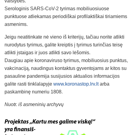
valstybes.
Serologinis SARS-CoV-2 tyrimas mobiliuosiuose
punktuose atliekamas periodiškai profilaktiškai tiriamiems
asmenims.
Jeigu neatitinkate nė vieno iš kriterijų, tačiau norite atlikti
nurodytus tyrimus, galite kreiptis į tyrimus turinčias teisę
atlikti įstaigas ir juos atlikti savo lėšomis.
Daugiau apie koronaviruso tyrimus, mobiliuosius punktus,
vakcinaciją, naudingus kontaktus gyventojams ar kitos su
pasauline pandemija susijusios aktualios informacijos
galite rasti tinklalapyje
www.koronastop.lrv.lt
arba
paskambinę numeriu 1808.
Nuotr. iš asmeninių archyvų