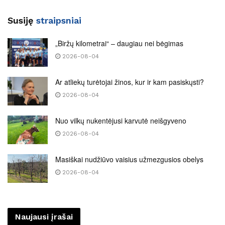
Susiję
straipsniai
„Biržų kilometrai“ – daugiau nei bėgimas
2026-08-04
Ar atliekų turėtojai žinos, kur ir kam pasiskųsti?
2026-08-04
Nuo vilkų nukentėjusi karvutė neišgyveno
2026-08-04
Masiškai nudžiūvo vaisius užmezgusios obelys
2026-08-04
Naujausi įrašai