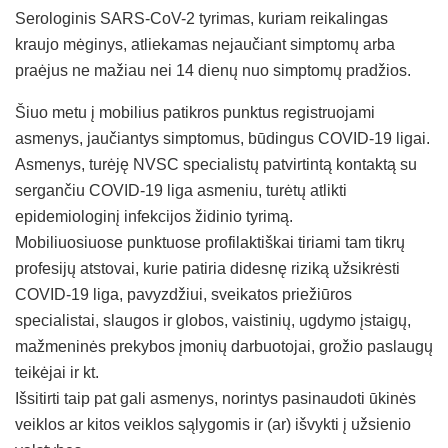
Serologinis SARS-CoV-2 tyrimas, kuriam reikalingas
kraujo mėginys, atliekamas nejaučiant simptomų arba
praėjus ne mažiau nei 14 dienų nuo simptomų pradžios.
Šiuo metu į mobilius patikros punktus registruojami
asmenys, jaučiantys simptomus, būdingus COVID-19 ligai.
Asmenys, turėję NVSC specialistų patvirtintą kontaktą su
sergančiu COVID-19 liga asmeniu, turėtų atlikti
epidemiologinį infekcijos židinio tyrimą.
Mobiliuosiuose punktuose profilaktiškai tiriami tam tikrų
profesijų atstovai, kurie patiria didesnę riziką užsikrėsti
COVID-19 liga, pavyzdžiui, sveikatos priežiūros
specialistai, slaugos ir globos, vaistinių, ugdymo įstaigų,
mažmeninės prekybos įmonių darbuotojai, grožio paslaugų
teikėjai ir kt.
Išsitirti taip pat gali asmenys, norintys pasinaudoti ūkinės
veiklos ar kitos veiklos sąlygomis ir (ar) išvykti į užsienio