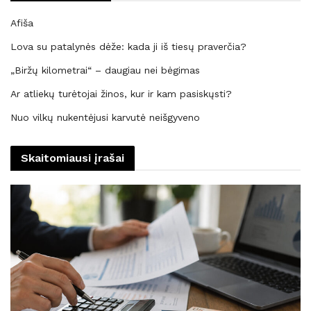
Afiša
Lova su patalynės dėže: kada ji iš tiesų praverčia?
„Biržų kilometrai“ – daugiau nei bėgimas
Ar atliekų turėtojai žinos, kur ir kam pasiskųsti?
Nuo vilkų nukentėjusi karvutė neišgyveno
Skaitomiausi įrašai