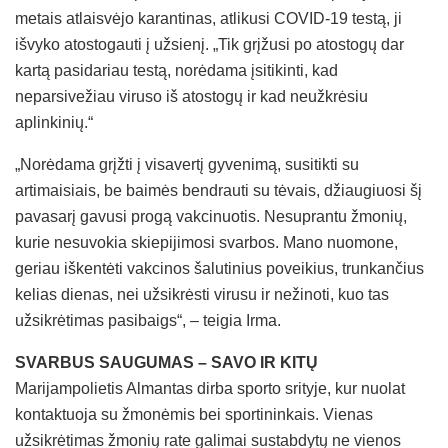
metais atlaisvėjo karantinas, atlikusi COVID-19 testą, ji
išvyko atostogauti į užsienį. „Tik grįžusi po atostogų dar
kartą pasidariau testą, norėdama įsitikinti, kad
neparsivežiau viruso iš atostogų ir kad neužkrėsiu
aplinkinių.“
„Norėdama grįžti į visavertį gyvenimą, susitikti su
artimaisiais, be baimės bendrauti su tėvais, džiaugiuosi šį
pavasarį gavusi progą vakcinuotis. Nesuprantu žmonių,
kurie nesuvokia skiepijimosi svarbos. Mano nuomone,
geriau iškentėti vakcinos šalutinius poveikius, trunkančius
kelias dienas, nei užsikrėsti virusu ir nežinoti, kuo tas
užsikrėtimas pasibaigs“, – teigia Irma.
SVARBUS SAUGUMAS – SAVO IR KITŲ
Marijampolietis Almantas dirba sporto srityje, kur nuolat
kontaktuoja su žmonėmis bei sportininkais. Vienas
užsikrėtimas žmonių rate galimai sustabdytų ne vienos