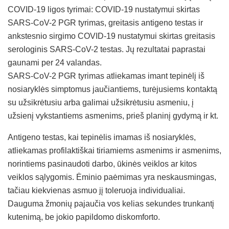
COVID-19 ligos tyrimai: COVID-19 nustatymui skirtas
SARS-CoV-2 PGR tyrimas, greitasis antigeno testas ir
ankstesnio sirgimo COVID-19 nustatymui skirtas greitasis
serologinis SARS-CoV-2 testas. Jų rezultatai paprastai
gaunami per 24 valandas.
SARS-CoV-2 PGR tyrimas atliekamas imant tepinėlį iš
nosiaryklės simptomus jaučiantiems, turėjusiems kontaktą
su užsikrėtusiu arba galimai užsikrėtusiu asmeniu, į
užsienį vykstantiems asmenims, prieš planinį gydymą ir kt.
Antigeno testas, kai tepinėlis imamas iš nosiaryklės,
atliekamas profilaktiškai tiriamiems asmenims ir asmenims,
norintiems pasinaudoti darbo, ūkinės veiklos ar kitos
veiklos sąlygomis. Ėminio paėmimas yra neskausmingas,
tačiau kiekvienas asmuo jį toleruoja individualiai.
Dauguma žmonių pajaučia vos kelias sekundes trunkantį
kutenimą, be jokio papildomo diskomforto.