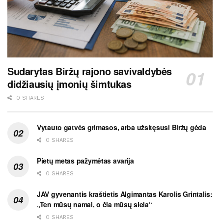
Sudarytas Biržų rajono savivaldybės
didžiausių įmonių šimtukas
0 SHARES
Vytauto gatvės grimasos, arba užsitęsusi Biržų gėda
0 SHARES
Pietų metas pažymėtas avarija
0 SHARES
JAV gyvenantis kraštietis Algimantas Karolis Grintalis:
„Ten mūsų namai, o čia mūsų siela“
0 SHARES