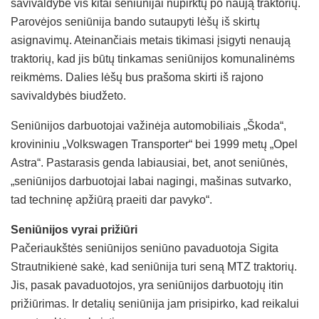
savivaldybė vis kitai seniūnijai nupirktų po naują traktorių.
Parovėjos seniūnija bando sutaupyti lėšų iš skirtų
asignavimų. Ateinančiais metais tikimasi įsigyti nenaują
traktorių, kad jis būtų tinkamas seniūnijos komunalinėms
reikmėms. Dalies lėšų bus prašoma skirti iš rajono
savivaldybės biudžeto.
Seniūnijos darbuotojai važinėja automobiliais „Škoda“,
krovininiu „Volkswagen Transporter“ bei 1999 metų „Opel
Astra“. Pastarasis genda labiausiai, bet, anot seniūnės,
„seniūnijos darbuotojai labai nagingi, mašinas sutvarko,
tad techninę apžiūrą praeiti dar pavyko“.
Seniūnijos vyrai prižiūri
Pačeriaukštės seniūnijos seniūno pavaduotoja Sigita
Strautnikienė sakė, kad seniūnija turi seną MTZ traktorių.
Jis, pasak pavaduotojos, yra seniūnijos darbuotojų itin
prižiūrimas. Ir detalių seniūnija jam prisipirko, kad reikalui