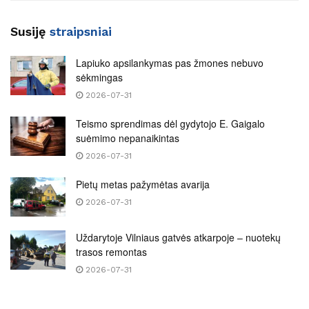
Susiję
straipsniai
Lapiuko apsilankymas pas žmones nebuvo
sėkmingas
2026-07-31
Teismo sprendimas dėl gydytojo E. Gaigalo
suėmimo nepanaikintas
2026-07-31
Pietų metas pažymėtas avarija
2026-07-31
Uždarytoje Vilniaus gatvės atkarpoje – nuotekų
trasos remontas
2026-07-31