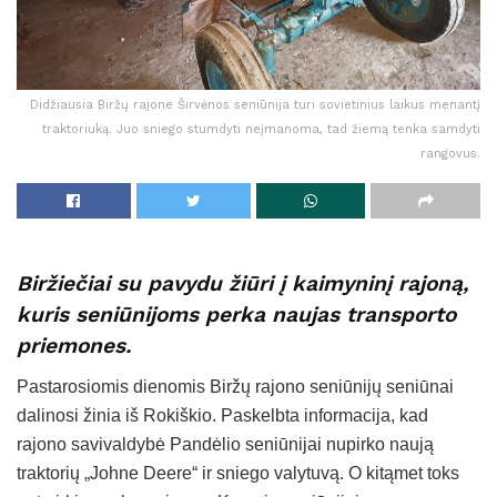
Didžiausia Biržų rajone Širvėnos seniūnija turi sovietinius laikus menantį
traktoriuką. Juo sniego stumdyti neįmanoma, tad žiemą tenka samdyti
rangovus.
Biržiečiai su pavydu žiūri į kaimyninį rajoną,
kuris seniūnijoms perka naujas transporto
priemones.
Pastarosiomis dienomis Biržų rajono seniūnijų seniūnai
dalinosi žinia iš Rokiškio. Paskelbta informacija, kad
rajono savivaldybė Pandėlio seniūnijai nupirko naują
traktorių „Johne Deere“ ir sniego valytuvą. O kitąmet toks