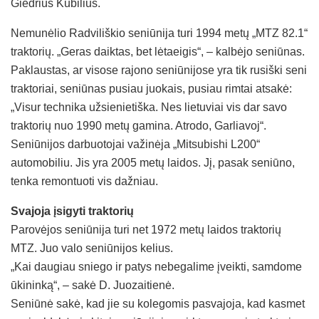
Giedrius Kubilius.
Nemunėlio Radviliškio seniūnija turi 1994 metų „MTZ 82.1“
traktorių. „Geras daiktas, bet lėtaeigis“, – kalbėjo seniūnas.
Paklaustas, ar visose rajono seniūnijose yra tik rusiški seni
traktoriai, seniūnas pusiau juokais, pusiau rimtai atsakė:
„Visur technika užsienietiška. Nes lietuviai vis dar savo
traktorių nuo 1990 metų gamina. Atrodo, Garliavoj“.
Seniūnijos darbuotojai važinėja „Mitsubishi L200“
automobiliu. Jis yra 2005 metų laidos. Jį, pasak seniūno,
tenka remontuoti vis dažniau.
Svajoja įsigyti traktorių
Parovėjos seniūnija turi net 1972 metų laidos traktorių
MTZ. Juo valo seniūnijos kelius.
„Kai daugiau sniego ir patys nebegalime įveikti, samdome
ūkininką“, – sakė D. Juozaitienė.
Seniūnė sakė, kad jie su kolegomis pasvajoja, kad kasmet