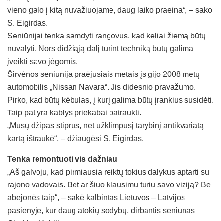
vieno galo į kitą nuvažiuojame, daug laiko praeina“, – sako
S. Eigirdas.
Seniūnijai tenka samdyti rangovus, kad keliai žiemą būtų
nuvalyti. Nors didžiąją dalį turint techniką būtų galima
įveikti savo jėgomis.
Širvėnos seniūnija praėjusiais metais įsigijo 2008 metų
automobilis „Nissan Navara“. Jis didesnio pravažumo.
Pirko, kad būtų kėbulas, į kurį galima būtų įrankius susidėti.
Taip pat yra kablys priekabai patraukti.
„Mūsų džipas stiprus, net užklimpusį tarybinį antikvariatą
kartą ištraukė“, – džiaugėsi S. Eigirdas.
Tenka remontuoti vis dažniau
„Aš galvoju, kad pirmiausia reiktų tokius dalykus aptarti su
rajono vadovais. Bet ar šiuo klausimu turiu savo viziją? Be
abejonės taip“, – sakė kalbintas Lietuvos – Latvijos
pasienyje, kur daug atokių sodybų, dirbantis seniūnas