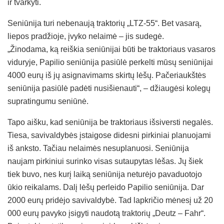
ir tvarkyti.
Seniūnija turi nebenaują traktorių „LTZ-55“. Bet vasarą,
liepos pradžioje, įvyko nelaimė – jis sudegė.
„Žinodama, ką reiškia seniūnijai būti be traktoriaus vasaros
viduryje, Papilio seniūnija pasiūlė perkelti mūsų seniūnijai
4000 eurų iš jų asignavimams skirtų lėšų. Pačeriaukštės
seniūnija pasiūlė padėti nusišienauti“, – džiaugėsi kolegų
supratingumu seniūnė.
Tapo aišku, kad seniūnija be traktoriaus išsiversti negalės.
Tiesa, savivaldybės įstaigose didesni pirkiniai planuojami
iš anksto. Tačiau nelaimės nesuplanuosi. Seniūnija
naujam pirkiniui surinko visas sutaupytas lėšas. Jų šiek
tiek buvo, nes kurį laiką seniūnija neturėjo pavaduotojo
ūkio reikalams. Dalį lėšų perleido Papilio seniūnija. Dar
2000 eurų pridėjo savivaldybė. Tad lapkričio mėnesį už 20
000 eurų pavyko įsigyti naudotą traktorių „Deutz – Fahr“.