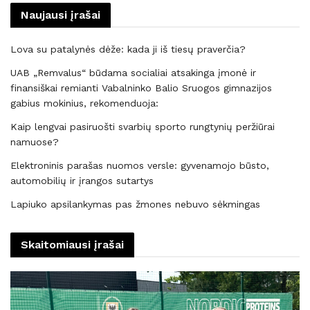
Naujausi įrašai
Lova su patalynės dėže: kada ji iš tiesų praverčia?
UAB „Remvalus“ būdama socialiai atsakinga įmonė ir
finansiškai remianti Vabalninko Balio Sruogos gimnazijos
gabius mokinius, rekomenduoja:
Kaip lengvai pasiruošti svarbių sporto rungtynių peržiūrai
namuose?
Elektroninis parašas nuomos versle: gyvenamojo būsto,
automobilių ir įrangos sutartys
Lapiuko apsilankymas pas žmones nebuvo sėkmingas
Skaitomiausi įrašai