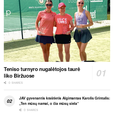
Teniso turnyro nugalėtojos taurė
liko Biržuose
0 SHARES
JAV gyvenantis kraštietis Algimantas Karolis Grintalis:
„Ten mūsų namai, o čia mūsų siela“
0 SHARES