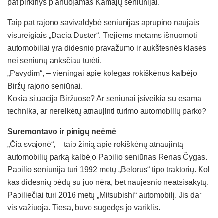
pat pirkinys planuojamas Kamajų seniūnijai.
Taip pat rajono savivaldybė seniūnijas aprūpino naujais
visureigiais „Dacia Duster“. Trejiems metams išnuomoti
automobiliai yra didesnio pravažumo ir aukštesnės klasės
nei seniūnų anksčiau turėti.
„Pavydim“, – vieningai apie kolegas rokiškėnus kalbėjo
Biržų rajono seniūnai.
Kokia situacija Biržuose? Ar seniūnai įsiveikia su esama
technika, ar nereikėtų atnaujinti turimo automobilių parko?
Suremontavo ir pinigų neėmė
„Čia svajonė“, – taip žinią apie rokiškėnų atnaujintą
automobilių parką kalbėjo Papilio seniūnas Renas Čygas.
Papilio seniūnija turi 1992 metų „Belorus“ tipo traktorių. Kol
kas didesnių bėdų su juo nėra, bet naujesnio neatsisakytų.
Papiliečiai turi 2016 metų „Mitsubishi“ automobilį. Jis dar
vis važiuoja. Tiesa, buvo sugedęs jo variklis.