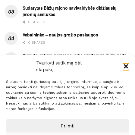
Sudarytas Biržų rajono savivaldybės didžiausių
įmonių šimtukas
0 SHARES
Vabalninke – naujos grožio paslaugos
0 SHARES
Vytauto gatvės grimasos, arba užsitęsusi Biržų gėda
Tvarkyti sutikimą dėl
0 SHARES
slapukų
Siekdami teikti geriausią patirtį, įrenginio informacijai saugoti ir
(arba) pasiekti naudojame tokias technologijas kaip slapukus. Jei
sutiksime su šiomis technologijomis, galėsime apdoroti duomenis,
tokius kaip naršymo elgsena arba unikalūs ID šioje svetainėje.
Prenumerata
Reklama
Taisyklės
Kontaktai
Nesutikimas arba sutikimo atšaukimas gali neigiamai paveikti tam
tikras funkcijas ir funkcijas.
Sprendimas:
ITBrolis
Priimti