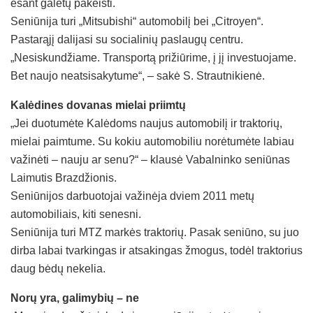
esant galėtų pakeisti.
Seniūnija turi „Mitsubishi“ automobilį bei „Citroyen“.
Pastarąjį dalijasi su socialinių paslaugų centru.
„Nesiskundžiame. Transportą prižiūrime, į jį investuojame.
Bet naujo neatsisakytume“, – sakė S. Strautnikienė.
Kalėdines dovanas mielai priimtų
„Jei duotumėte Kalėdoms naujus automobilį ir traktorių,
mielai paimtume. Su kokiu automobiliu norėtumėte labiau
važinėti – nauju ar senu?“ – klausė Vabalninko seniūnas
Laimutis Brazdžionis.
Seniūnijos darbuotojai važinėja dviem 2011 metų
automobiliais, kiti senesni.
Seniūnija turi MTZ markės traktorių. Pasak seniūno, su juo
dirba labai tvarkingas ir atsakingas žmogus, todėl traktorius
daug bėdų nekelia.
Norų yra, galimybių – ne