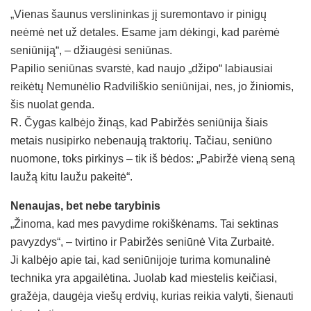
„Vienas šaunus verslininkas jį suremontavo ir pinigų
neėmė net už detales. Esame jam dėkingi, kad parėmė
seniūniją“, – džiaugėsi seniūnas.
Papilio seniūnas svarstė, kad naujo „džipo“ labiausiai
reikėtų Nemunėlio Radviliškio seniūnijai, nes, jo žiniomis,
šis nuolat genda.
R. Čygas kalbėjo žinąs, kad Pabiržės seniūnija šiais
metais nusipirko nebenaują traktorių. Tačiau, seniūno
nuomone, toks pirkinys – tik iš bėdos: „Pabiržė vieną seną
laužą kitu laužu pakeitė“.
Nenaujas, bet nebe tarybinis
„Žinoma, kad mes pavydime rokiškėnams. Tai sektinas
pavyzdys“, – tvirtino ir Pabiržės seniūnė Vita Zurbaitė.
Ji kalbėjo apie tai, kad seniūnijoje turima komunalinė
technika yra apgailėtina. Juolab kad miestelis keičiasi,
gražėja, daugėja viešų erdvių, kurias reikia valyti, šienauti