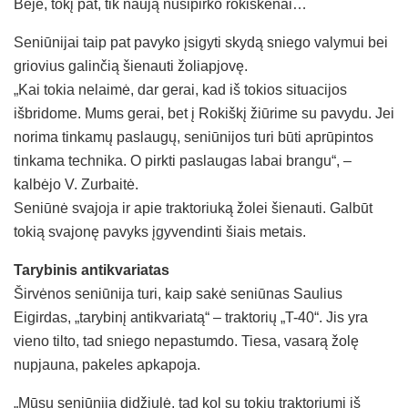
Beje, tokį pat, tik naują nusipirko rokiškėnai…
Seniūnijai taip pat pavyko įsigyti skydą sniego valymui bei
griovius galinčią šienauti žoliapjovę.
„Kai tokia nelaimė, dar gerai, kad iš tokios situacijos
išbridome. Mums gerai, bet į Rokiškį žiūrime su pavydu. Jei
norima tinkamų paslaugų, seniūnijos turi būti aprūpintos
tinkama technika. O pirkti paslaugas labai brangu“, –
kalbėjo V. Zurbaitė.
Seniūnė svajoja ir apie traktoriuką žolei šienauti. Galbūt
tokią svajonę pavyks įgyvendinti šiais metais.
Tarybinis antikvariatas
Širvėnos seniūnija turi, kaip sakė seniūnas Saulius
Eigirdas, „tarybinį antikvariatą“ – traktorių „T-40“. Jis yra
vieno tilto, tad sniego nepastumdo. Tiesa, vasarą žolę
nupjauna, pakeles apkapoja.
„Mūsų seniūnija didžiulė, tad kol su tokiu traktoriumi iš