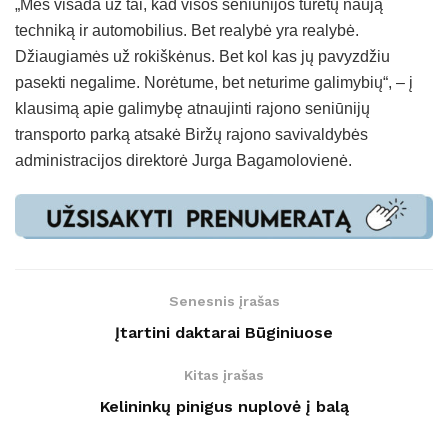
„Mes visada už tai, kad visos seniūnijos turėtų naują
techniką ir automobilius. Bet realybė yra realybė.
Džiaugiamės už rokiškėnus. Bet kol kas jų pavyzdžiu
pasekti negalime. Norėtume, bet neturime galimybių“, – į
klausimą apie galimybę atnaujinti rajono seniūnijų
transporto parką atsakė Biržų rajono savivaldybės
administracijos direktorė Jurga Bagamolovienė.
Senesnis įrašas
Įtartini daktarai Būginiuose
Kitas įrašas
Kelininkų pinigus nuplovė į balą