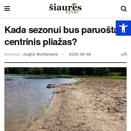
Open
Kada sezonui bus paruoštas
centrinis pliažas?
A
Autorius:
Jurgita Morkūnienė
2025-06-06
A