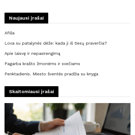
Naujausi įrašai
Afiša
Lova su patalynės dėže: kada ji iš tiesų praverčia?
Apie laisvę ir nepasirengimą
Pagarba krašto žmonėms ir svečiams
Penktadienis. Miesto šventės pradžia su knyga
Skaitomiausi įrašai