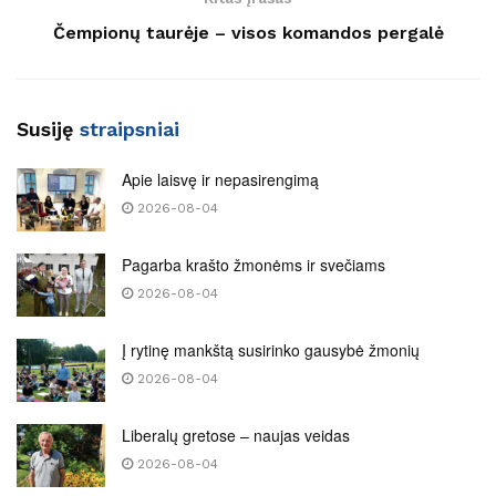
Čempionų taurėje – visos komandos pergalė
Susiję
straipsniai
Apie laisvę ir nepasirengimą
2026-08-04
Pagarba krašto žmonėms ir svečiams
2026-08-04
Į rytinę mankštą susirinko gausybė žmonių
2026-08-04
Liberalų gretose – naujas veidas
2026-08-04