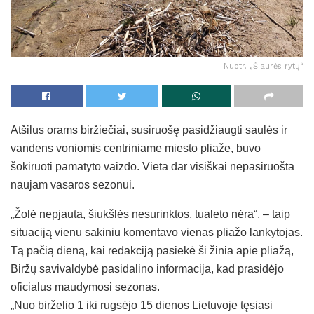
Nuotr. „Šiaurės rytų“
Atšilus orams biržiečiai, susiruošę pasidžiaugti saulės ir
vandens voniomis centriniame miesto pliaže, buvo
šokiruoti pamatyto vaizdo. Vieta dar visiškai nepasiruošta
naujam vasaros sezonui.
„Žolė nepjauta, šiukšlės nesurinktos, tualeto nėra“, – taip
situaciją vienu sakiniu komentavo vienas pliažo lankytojas.
Tą pačią dieną, kai redakciją pasiekė ši žinia apie pliažą,
Biržų savivaldybė pasidalino informacija, kad prasidėjo
oficialus maudymosi sezonas.
„Nuo birželio 1 iki rugsėjo 15 dienos Lietuvoje tęsiasi