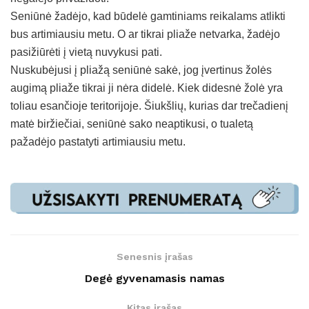
Seniūnė žadėjo, kad būdelė gamtiniams reikalams atlikti
bus artimiausiu metu. O ar tikrai pliaže netvarka, žadėjo
pasižiūrėti į vietą nuvykusi pati.
Nuskubėjusi į pliažą seniūnė sakė, jog įvertinus žolės
augimą pliaže tikrai ji nėra didelė. Kiek didesnė žolė yra
toliau esančioje teritorijoje. Šiukšlių, kurias dar trečadienį
matė biržiečiai, seniūnė sako neaptikusi, o tualetą
pažadėjo pastatyti artimiausiu metu.
Senesnis įrašas
Degė gyvenamasis namas
Kitas įrašas