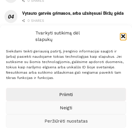
0 SHARES
Vytauto gatvės grimasos, arba užsitęsusi Biržų gėda
0 SHARES
Pietų metas pažymėtas avarija
Tvarkyti sutikimą dėl
slapukų
0 SHARES
Siekdami teikti geriausią patirtį, įrenginio informacijai saugoti ir
(arba) pasiekti naudojame tokias technologijas kaip slapukus. Jei
sutiksime su šiomis technologijomis, galėsime apdoroti duomenis,
tokius kaip naršymo elgsena arba unikalūs ID šioje svetainėje.
Nesutikimas arba sutikimo atšaukimas gali neigiamai paveikti tam
Prenumerata
Reklama
Taisyklės
Kontaktai
tikras funkcijas ir funkcijas.
Sprendimas:
ITBrolis
Priimti
Neigti
© 2021 Visos teisės saugomos
Siaure.lt
Peržiūrėti nuostatas