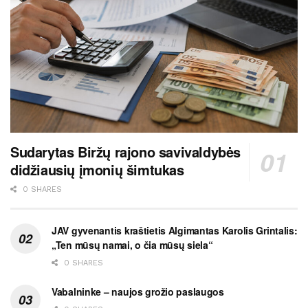
Sudarytas Biržų rajono savivaldybės
didžiausių įmonių šimtukas
0 SHARES
JAV gyvenantis kraštietis Algimantas Karolis Grintalis:
„Ten mūsų namai, o čia mūsų siela“
0 SHARES
Vabalninke – naujos grožio paslaugos