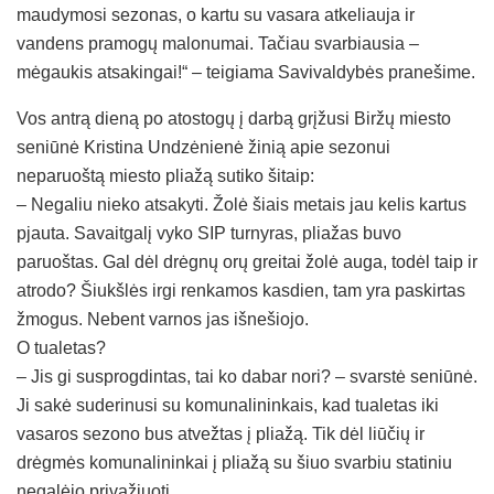
maudymosi sezonas, o kartu su vasara atkeliauja ir
vandens pramogų malonumai. Tačiau svarbiausia –
mėgaukis atsakingai!“ – teigiama Savivaldybės pranešime.
Vos antrą dieną po atostogų į darbą grįžusi Biržų miesto
seniūnė Kristina Undzėnienė žinią apie sezonui
neparuoštą miesto pliažą sutiko šitaip:
– Negaliu nieko atsakyti. Žolė šiais metais jau kelis kartus
pjauta. Savaitgalį vyko SIP turnyras, pliažas buvo
paruoštas. Gal dėl drėgnų orų greitai žolė auga, todėl taip ir
atrodo? Šiukšlės irgi renkamos kasdien, tam yra paskirtas
žmogus. Nebent varnos jas išnešiojo.
O tualetas?
– Jis gi susprogdintas, tai ko dabar nori? – svarstė seniūnė.
Ji sakė suderinusi su komunalininkais, kad tualetas iki
vasaros sezono bus atvežtas į pliažą. Tik dėl liūčių ir
drėgmės komunalininkai į pliažą su šiuo svarbiu statiniu
negalėjo privažiuoti.