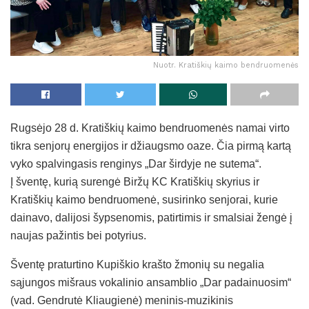
Nuotr. Kratiškių kaimo bendruomenės
Rugsėjo 28 d. Kratiškių kaimo bendruomenės namai virto
tikra senjorų energijos ir džiaugsmo oaze. Čia pirmą kartą
vyko spalvingasis renginys „Dar širdyje ne sutema“.
Į šventę, kurią surengė Biržų KC Kratiškių skyrius ir
Kratiškių kaimo bendruomenė, susirinko senjorai, kurie
dainavo, dalijosi šypsenomis, patirtimis ir smalsiai žengė į
naujas pažintis bei potyrius.
Šventę praturtino Kupiškio krašto žmonių su negalia
sąjungos mišraus vokalinio ansamblio „Dar padainuosim“
(vad. Gendrutė Kliaugienė) meninis-muzikinis