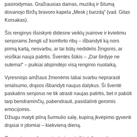
pasirodymas. Gražiausias dainas, muziką ir šilumą
dovanojo Biržų bravoro kapela „Mesk į barzdą“ (vad. Gitas
Korsakas).
Šis renginys išsiskyrė didesne veiklų įvairove ir kvietimu
senjorams žengti už komforto ribų – išbandyti ką nors
pirmą kartą, nesvarbu, ar tai būtų nedidelis žingsnis, ar
visiškai nauja patirtis. Šventės šūkis – „Dar širdyje ne
sutema!“ – puikiai atspindėjo visą renginio nuotaiką.
Vyresniojo amžiaus žmonėms labai svarbu neprarasti
smalsumo, drąsos išbandyti naujus dalykus. Ši šventė
paskatins senjorus ne tik atrasti naujas patirtis, bet ir pabūti
tarp bendraminčių, pabendrauti, pasidalinti geromis
emocijomis.
Džiugu matyti pilną šurmulio salę, kupiną įkvėpimo gyventi
drąsiai ir įdomiai – kiekvieną dieną.