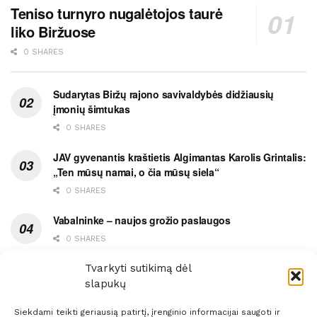
Teniso turnyro nugalėtojos taurė
liko Biržuose
0 SHARES
Sudarytas Biržų rajono savivaldybės didžiausių
įmonių šimtukas
0 SHARES
JAV gyvenantis kraštietis Algimantas Karolis Grintalis:
„Ten mūsų namai, o čia mūsų siela“
0 SHARES
Vabalninke – naujos grožio paslaugos
0 SHARES
Vytauto gatvės grimasos, arba užsitęsusi Biržų gėda
Tvarkyti sutikimą dėl
slapukų
0 SHARES
Siekdami teikti geriausią patirtį, įrenginio informacijai saugoti ir