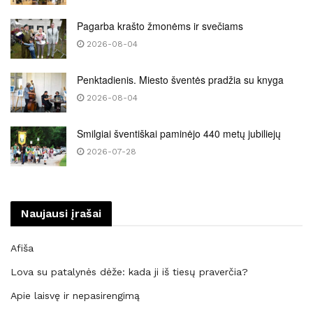
Pagarba krašto žmonėms ir svečiams
2026-08-04
Penktadienis. Miesto šventės pradžia su knyga
2026-08-04
Smilgiai šventiškai paminėjo 440 metų jubiliejų
2026-07-28
Naujausi įrašai
Afiša
Lova su patalynės dėže: kada ji iš tiesų praverčia?
Apie laisvę ir nepasirengimą