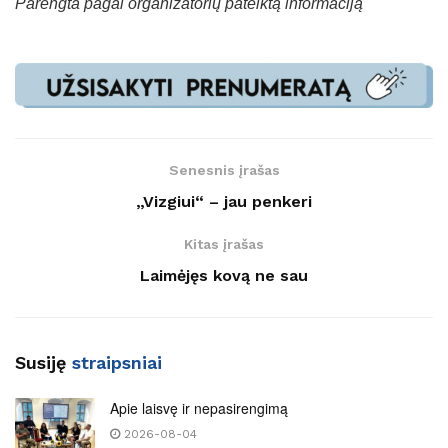
Parengta pagal organizatorių pateiktą informaciją
Senesnis įrašas
„Vizgiui“ – jau penkeri
Kitas įrašas
Laimėjęs kovą ne sau
Susiję
straipsniai
Apie laisvę ir nepasirengimą
2026-08-04