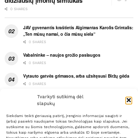
didžiausių įmonių šimtukas
0 SHARES
JAV gyvenantis kraštietis Algimantas Karolis Grintalis:
„Ten mūsų namai, o čia mūsų siela“
0 SHARES
Vabalninke – naujos grožio paslaugos
0 SHARES
Vytauto gatvės grimasos, arba užsitęsusi Biržų gėda
0 SHARES
Pietų metas pažymėtas avarija
Tvarkyti sutikimą dėl
slapukų
0 SHARES
Siekdami teikti geriausią patirtį, įrenginio informacijai saugoti ir
(arba) pasiekti naudojame tokias technologijas kaip slapukus. Jei
sutiksime su šiomis technologijomis, galėsime apdoroti duomenis,
tokius kaip naršymo elgsena arba unikalūs ID šioje svetainėje.