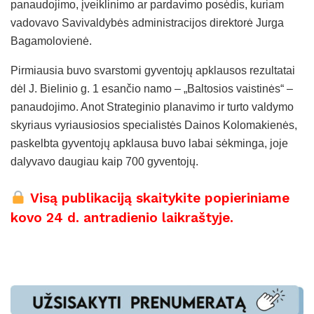
panaudojimo, įveiklinimo ar pardavimo posėdis, kuriam
vadovavo Savivaldybės administracijos direktorė Jurga
Bagamolovienė.
Pirmiausia buvo svarstomi gyventojų apklausos rezultatai
dėl J. Bielinio g. 1 esančio namo – „Baltosios vaistinės“ –
panaudojimo. Anot Strateginio planavimo ir turto valdymo
skyriaus vyriausiosios specialistės Dainos Kolomakienės,
paskelbta gyventojų apklausa buvo labai sėkminga, joje
dalyvavo daugiau kaip 700 gyventojų.
Visą publikaciją skaitykite popieriniame
kovo 24 d. antradienio laikraštyje.