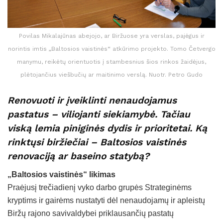
Povilas Mikalajūnas abejojo, ar Biržuose yra verslas, pajėgus ir
norintis imtis „Baltosios vaistinės“ atkūrimo projekto. Tomo Četvergo
manymu, reikėtų orientuotis į stambesnius šios rinkos žaidėjus,
plėtojančius viešbučių ar maitinimo verslą. Nuotr. Petro Gudo
Renovuoti ir įveiklinti nenaudojamus
pastatus – viliojanti siekiamybė. Tačiau
viską lemia piniginės dydis ir prioritetai. Ką
rinktųsi biržiečiai – Baltosios vaistinės
renovaciją ar baseino statybą?
„Baltosios vaistinės“ likimas
Praėjusį trečiadienį vyko darbo grupės Strateginėms
kryptims ir gairėms nustatyti dėl nenaudojamų ir apleistų
Biržų rajono savivaldybei priklausančių pastatų