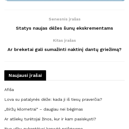
Senesnis įrašas
Statys naujas dėžes šunų ekskrementams
Kitas įrašas
Ar breketai gali sumažinti naktinį dantų griežimą?
Naujausi įrašai
Afiša
Lova su patalynės dėže: kada ji iš tiesų praverčia?
„Biržų kilometrai“ – daugiau nei bėgimas
Ar atliekų turėtojai žinos, kur ir kam pasiskųsti?
Nuo vilkų nukentėjusi karvutė neišgyveno