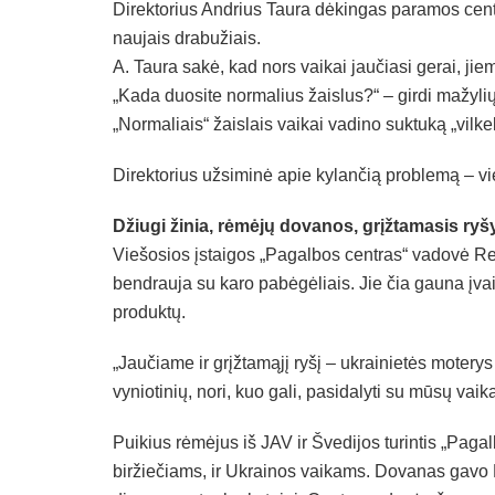
Direktorius Andrius Taura dėkingas paramos centr
naujais drabužiais.
A. Taura sakė, kad nors vaikai jaučiasi gerai, jiem
„Kada duosite normalius žaislus?“ – girdi mažylių
„Normaliais“ žaislais vaikai vadino suktuką „vilkelį
Direktorius užsiminė apie kylančią problemą – viet
Džiugi žinia, rėmėjų dovanos, grįžtamasis ryš
Viešosios įstaigos „Pagalbos centras“ vadovė Re
bendrauja su karo pabėgėliais. Jie čia gauna įvai
produktų.
„Jaučiame ir grįžtamąjį ryšį – ukrainietės moter
vyniotinių, nori, kuo gali, pasidalyti su mūsų vaik
Puikius rėmėjus iš JAV ir Švedijos turintis „Paga
biržiečiams, ir Ukrainos vaikams. Dovanas gavo B