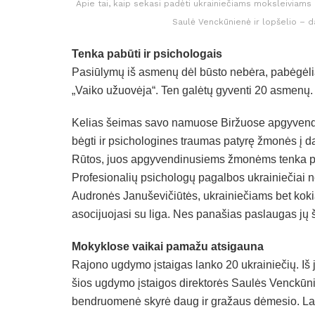
Apie tai, kaip sekasi padėti ukrainiečiams moksleiviams
Saulė Venckūnienė ir lopšelio – da
Tenka pabūti ir psichologais
Pasiūlymų iš asmenų dėl būsto nebėra, pabėgėlia
„Vaiko užuovėja“. Ten galėtų gyventi 20 asmenų.
Kelias šeimas savo namuose Biržuose apgyvendin
bėgti ir psichologines traumas patyrę žmonės į da
Rūtos, juos apgyvendinusiems žmonėms tenka pab
Profesionalių psichologų pagalbos ukrainiečiai
Audronės Januševičiūtės, ukrainiečiams bet kokia
asocijuojasi su liga. Nes panašias paslaugas jų š
Mokyklose vaikai pamažu atsigauna
Rajono ugdymo įstaigas lanko 20 ukrainiečių. Iš
šios ugdymo įstaigos direktorės Saulės Venckū
bendruomenė skyrė daug ir gražaus dėmesio. Laba