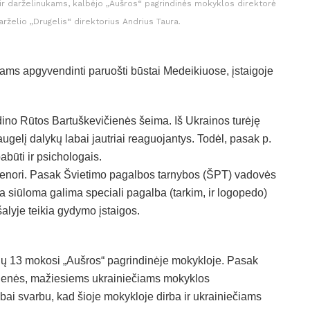
 ir darželinukams, kalbėjo „Aušros“ pagrindinės mokyklos direktorė
rželio „Drugelis“ direktorius Andrius Taura.
ms apgyvendinti paruošti būstai Medeikiuose, įstaigoje
o Rūtos Bartuškevičienės šeima. Iš Ukrainos turėję
ugelį dalykų labai jautriai reaguojantys. Todėl, pasak p.
ūti ir psichologais.
 nenori. Pasak Švietimo pagalbos tarnybos (ŠPT) vadovės
 siūloma galima speciali pagalba (tarkim, ir logopedo)
alyje teikia gydymo įstaigos.
 jų 13 mokosi „Aušros“ pagrindinėje mokykloje. Pasak
nienės, mažiesiems ukrainiečiams mokyklos
i svarbu, kad šioje mokykloje dirba ir ukrainiečiams