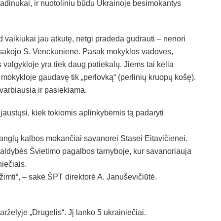
radinukai, ir nuotoliniu būdu Ukrainoje besimokantys
d vaikiukai jau atkutę, netgi pradeda gudrauti – nenori
pasakojo S. Venckūnienė. Pasak mokyklos vadovės,
 valgykloje yra tiek daug patiekalų. Jiems tai kelia
, mokykloje gaudavę tik „perlovką“ (perlinių kruopų košę).
varbiausia ir pasiekiama.
jaustųsi, kiek tokiomis aplinkybėmis tą padaryti
anglų kalbos mokančiai savanorei Stasei Eitavičienei.
aldybės Švietimo pagalbos tarnyboje, kur savanoriauja
iečiais.
imti“, – sakė ŠPT direktorė A. Januševičiūtė.
arželyje „Drugelis“. Jį lanko 5 ukrainiečiai.