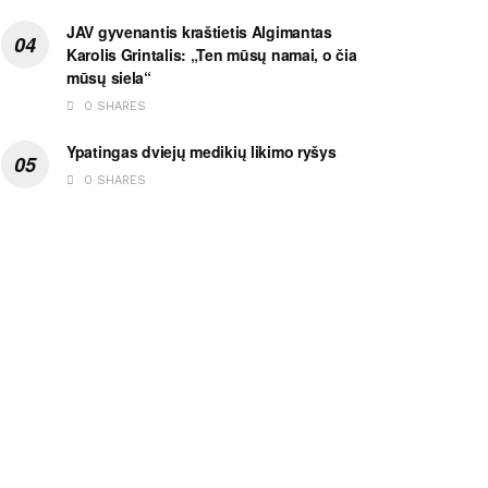
JAV gyvenantis kraštietis Algimantas
Karolis Grintalis: „Ten mūsų namai, o čia
mūsų siela“
0 SHARES
Ypatingas dviejų medikių likimo ryšys
0 SHARES