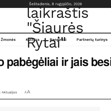
Šeštadienis, 8 rugpjūčio, 2026
Žmonės
Kultūra
Renginiai
Partnerių turinys
o pabėgėliai ir jais be
A
:
Aktualijos
A