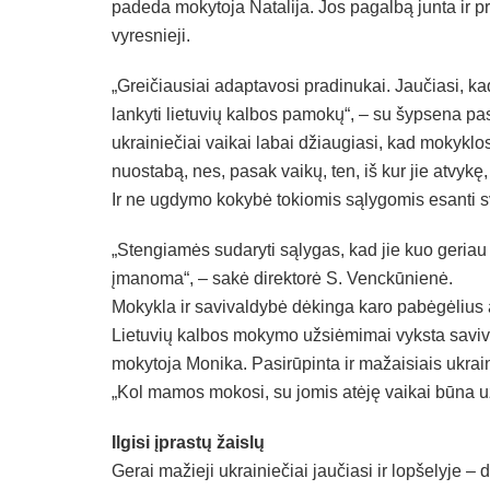
padeda mokytoja Natalija. Jos pagalbą junta ir p
vyresnieji.
„Greičiausiai adaptavosi pradinukai. Jaučiasi, ka
lankyti lietuvių kalbos pamokų“, – su šypsena 
ukrainiečiai vaikai labai džiaugiasi, kad mokyklos
nuostabą, nes, pasak vaikų, ten, iš kur jie atvykę
Ir ne ugdymo kokybė tokiomis sąlygomis esanti s
„Stengiamės sudaryti sąlygas, kad jie kuo geriau 
įmanoma“, – sakė direktorė S. Venckūnienė.
Mokykla ir savivaldybė dėkinga karo pabėgėlius 
Lietuvių kalbos mokymo užsiėmimai vyksta saviv
mokytoja Monika. Pasirūpinta ir mažaisiais ukrain
„Kol mamos mokosi, su jomis atėję vaikai būna už
Ilgisi įprastų žaislų
Gerai mažieji ukrainiečiai jaučiasi ir lopšelyje – d