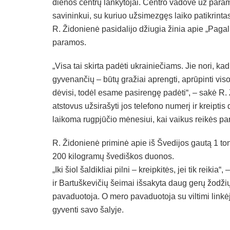
dienos centrų lankytojai. Centro vadovė už para
savininkui, su kuriuo užsimezgęs laiko patikrintas
R. Židonienė pasidalijo džiugia žinia apie „Paga
paramos.
„Visa tai skirta padėti ukrainiečiams. Jie nori, ka
gyvenančių – būtų gražiai aprengti, aprūpinti vis
dėvisi, todėl esame pasirengę padėti“, – sakė R
atstovus užsirašyti jos telefono numerį ir kreipt
laikoma rugpjūčio mėnesiui, kai vaikus reikės p
R. Židonienė priminė apie iš Švedijos gautą 1 ton
200 kilogramų švediškos duonos.
„Iki šiol šaldikliai pilni – kreipkitės, jei tik reik
ir Bartuškevičių šeimai išsakyta daug gerų žodžių
pavaduotoja. O mero pavaduotoja su viltimi linkė
gyventi savo šalyje.