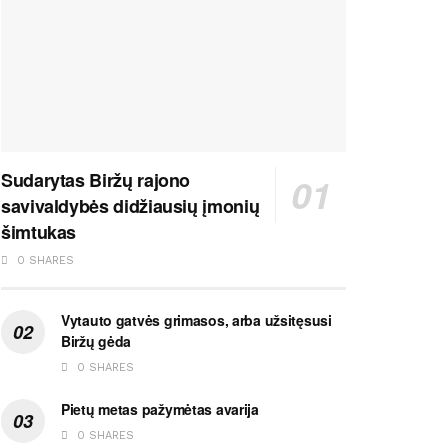
Sudarytas Biržų rajono
savivaldybės didžiausių įmonių
šimtukas
0 SHARES
Vytauto gatvės grimasos, arba užsitęsusi
Biržų gėda
0 SHARES
Pietų metas pažymėtas avarija
0 SHARES