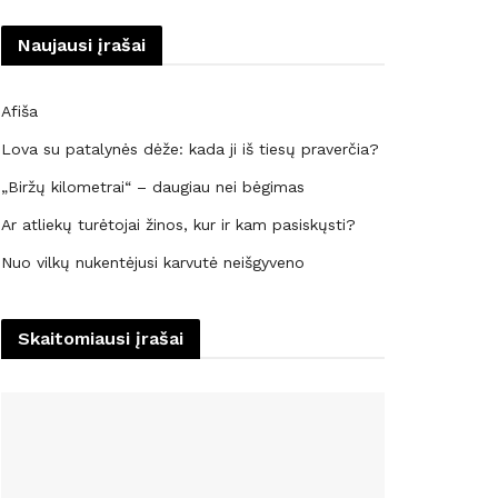
Naujausi įrašai
Afiša
Lova su patalynės dėže: kada ji iš tiesų praverčia?
„Biržų kilometrai“ – daugiau nei bėgimas
Ar atliekų turėtojai žinos, kur ir kam pasiskųsti?
Nuo vilkų nukentėjusi karvutė neišgyveno
Skaitomiausi įrašai