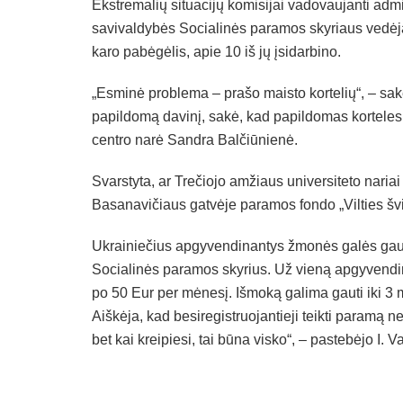
Ekstremalių situacijų komisijai vadovaujanti admi
savivaldybės Socialinės paramos skyriaus vedėja
karo pabėgėlis, apie 10 iš jų įsidarbino.
„Esminė problema – prašo maisto kortelių“, – sak
papildomą davinį, sakė, kad papildomas korteles 
centro narė Sandra Balčiūnienė.
Svarstyta, ar Trečiojo amžiaus universiteto nariai
Basanavičiaus gatvėje paramos fondo „Vilties šv
Ukrainiečius apgyvendinantys žmonės galės gaut
Socialinės paramos skyrius. Už vieną apgyvendint
po 50 Eur per mėnesį. Išmoką galima gauti iki 3
Aiškėja, kad besiregistruojantieji teikti paramą n
bet kai kreipiesi, tai būna visko“, – pastebėjo I. V