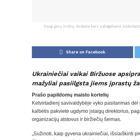
Daug gerų žodžių išsakyta karo pabėgėliams padedančia
Share on Facebook
Ukrainiečiai vaikai Biržuose apsipr
mažyliai pasiilgsta jiems įprastų ža
Prašo papildomų maisto kortelių
Ketvirtadienį savivaldybėje vyko pasitarimas dė
kalbėtis pakvietė ugdymo įstaigų direktorius, pa
organizacijų atstovus ir biržiečių šeimas.
„Sužinoti, kaip gyvena ukrainiečiai, išsiaiškinti p