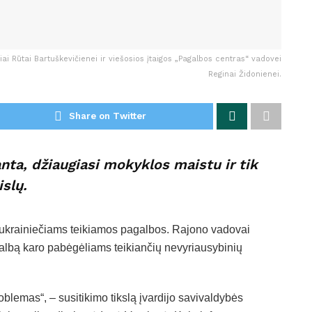
i Rūtai Bartuškevičienei ir viešosios įtaigos „Pagalbos centras“ vadovei
Reginai Židonienei.
Share on Twitter
anta, džiaugiasi mokyklos maistu ir tik
islų.
l ukrainiečiams teikiamos pagalbos. Rajono vadovai
galbą karo pabėgėliams teikiančių nevyriausybinių
roblemas“, – susitikimo tikslą įvardijo savivaldybės