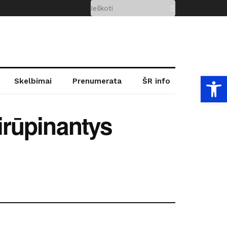
Open
Skelbimai
Prenumerata
ŠR info
sirūpinantys