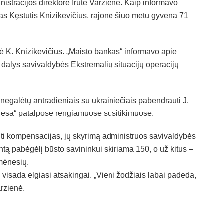
nistracijos direktorė Irutė Varzienė. Kaip informavo
s Kęstutis Knizikevičius, rajone šiuo metu gyvena 71
ė K. Knizikevičius. „Maisto bankas“ informavo apie
dalys savivaldybės Ekstremalių situacijų operacijų
 negalėtų antradieniais su ukrainiečiais pabendrauti J.
iesa“ patalpose rengiamuose susitikimuose.
i kompensacijas, jų skyrimą administruos savivaldybės
ą pabėgėlį būsto savininkui skiriama 150, o už kitus –
 mėnesių.
e visada elgiasi atsakingai. „Vieni žodžiais labai padeda,
arzienė.