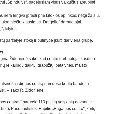
ui „Spindulys“, padėjusiam visus vaikučius aprūpinti
s nėra lengva įprasti prie kitokios aplinkos, netgi žaislų.
 ukrainiečių klausimus „Drugelio“ darbuotojai.
“, lėlytes.
ų darželyje stoką ir būtinybę įkurti dar vieną grupę.
ys
gina Židonienė sakė, kad centro darbuotojai kasdien
rių reikalingų daiktų, drabužių, patalynės, maisto
ys atsineša į dienos centrą namuose keptų bandelių
ais“, – sako R. Židonienė,
lbos centras“ paruošė 110 puikių velykinių dovanų ir
iržų, Pačeriaukštės, Papilio „Pagalbos centro“ įkurtų