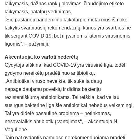
laikymasis, dažnas rankų plovimas, čiaudėjimo etiketo
laikymasis, patalpų vėdinimas.
„Šie pastarieji pandeminio laikotarpio metai mus išmokė
laikytis svarbiausių rekomendacijų, kurios yra svarbios ne
tik sergant COVID-19, bet ir įvairiomis kitomis virusinėmis
ligomis“, – pažymi ji.
Akcentuoja, ko vartoti nederėtų
Gydytoja aiškina, kad COVID-19 yra virusinė liga, todėl
gydymo nereikėtų pradėti nuo antibiotikų.
„Antibiotikai viruso neveikia, tik sukelia daug
nepageidaujamų poveikių ir didina bakterijų
rezistentiškumą antibiotikams. Tai reiškia, kad vėliau
susirgus bakterine liga šie antibiotikai nebebus veiksmingi.
Tai yra didelė pasaulinė problema – netinkamas,
nesavalaikis antibiotikų vartojimas“, – akcentuoja N.
Vagulienė.
Taip pat gydantis namuose nerekomenduojama pradėti