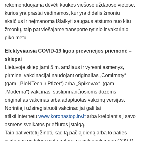
rekomenduojama dėvėti kaukes viešose uždarose vietose,
kurios yra prastai vėdinamos, kur yra didelis žmonių
skaičius ir neįmanoma išlaikyti saugaus atstumo nuo kitų
žmonių, taip pat viešajame transporte rytinio ir vakarinio
piko metu.
Efektyviausia COVID-19 ligos prevencijos priemonė –
skiepai
Lietuvoje skiepijami 5 m. amžiaus ir vyresni asmenys,
pirminei vakcinacijai naudojant originalias „Comirnaty“
(gam. „BioNTech ir Pfizer“) arba „Spikevax“ (gam.
„Moderna“) vakcinas, sustiprinančiosioms dozėms –
originalias vakcinas arba adaptuotas vakcinų versijas.
Norintieji užsiregistruoti vakcinacijai gali tai
atlikti internetu
www.koronastop.lrv.lt
arba kreipiantis į savo
asmens sveikatos priežiūros įstaigą.
Taip pat vertėtų žinoti, kad tą pačią dieną arba to paties
vizito pas gydytoją metu galima pasiskiepyti ir nuo COVID-