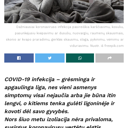
Dažniausiai koronaviruso infekcija pasireiškia karščiavimu, kosuliu,
pasunkėjusiu kvėpavimu ar dusuliu, nuovargiu, raumenų skausmais,
skonio ar kvapo praradimu, gerklės skausmu, sloga, pykinimu, vėmimu ar
viduriavimu. Nuotr. iš freepik.com
COVID-19 infekcija – grėsminga ir
apgaulinga liga, nes vieni asmenys
simptomų visai nejaučia arba jie būna itin
lengvi, o kitiems tenka gulėti ligoninėje ir
kovoti dėl savo gyvybės.
Nors šiuo metu izoliacija nėra privaloma,
susirgus koronavirusu vertėtų elgtis