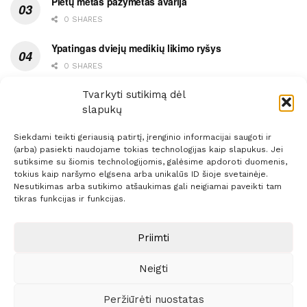
Pietų metas pažymėtas avarija
0 SHARES
Ypatingas dviejų medikių likimo ryšys
0 SHARES
Ašaromis baigęsis užėjimas į piceriją
Tvarkyti sutikimą dėl
slapukų
0 SHARES
Siekdami teikti geriausią patirtį, įrenginio informacijai saugoti ir
(arba) pasiekti naudojame tokias technologijas kaip slapukus. Jei
sutiksime su šiomis technologijomis, galėsime apdoroti duomenis,
tokius kaip naršymo elgsena arba unikalūs ID šioje svetainėje.
Nesutikimas arba sutikimo atšaukimas gali neigiamai paveikti tam
Prenumerata
Reklama
Taisyklės
Kontaktai
tikras funkcijas ir funkcijas.
Sprendimas:
ITBrolis
Priimti
Neigti
© 2021 Visos teisės saugomos
Siaure.lt
Peržiūrėti nuostatas