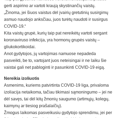
gerti aspirino ar vartoti kraują skystinančių vaistų.
„Žinoma, jei šiuos vaistus dėl įvairių gretutinių susirgimų
asmuo naudojo anksčiau, juos turėtų naudoti ir susirgus
COVID-19.“
Kita vaistų grupė, kurių taip pat nereikėtų vartoti sergant
koronaviruso infekcija, yra hormonų grupės vaistų –
gliukokortikoidai.
Anot gydytojos, jų vartojimas namuose nepadeda
pasveikti, be to, vartojant juos neteisingai ir ne laiku šie
vaistai gali net pabloginti ir pasunkinti COVID-19 eigą.
Nereikia izoliuotis
Asmenims, kuriems patvirtinta COVID-19 liga, privaloma
izoliacija netaikoma, tačiau tikimasi sąmoningumo – jei ne
dėl savęs, tai dėl kitų žmonių saugumo (artimųjų, kolegų,
kaimynų ar tiesiog prašalaičių).
Žmogus laikomas pasveikusiu gydytojo sprendimu, jei per