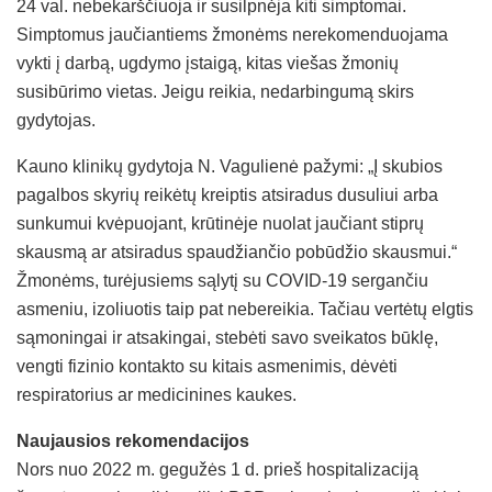
24 val. nebekarščiuoja ir susilpnėja kiti simptomai.
Simptomus jaučiantiems žmonėms nerekomenduojama
vykti į darbą, ugdymo įstaigą, kitas viešas žmonių
susibūrimo vietas. Jeigu reikia, nedarbingumą skirs
gydytojas.
Kauno klinikų gydytoja N. Vagulienė pažymi: „Į skubios
pagalbos skyrių reikėtų kreiptis atsiradus dusuliui arba
sunkumui kvėpuojant, krūtinėje nuolat jaučiant stiprų
skausmą ar atsiradus spaudžiančio pobūdžio skausmui.“
Žmonėms, turėjusiems sąlytį su COVID-19 sergančiu
asmeniu, izoliuotis taip pat nebereikia. Tačiau vertėtų elgtis
sąmoningai ir atsakingai, stebėti savo sveikatos būklę,
vengti fizinio kontakto su kitais asmenimis, dėvėti
respiratorius ar medicinines kaukes.
Naujausios rekomendacijos
Nors nuo 2022 m. gegužės 1 d. prieš hospitalizaciją