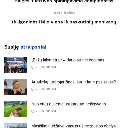
Baigėsi Lietuvos spiningavimo čempionatas
Kitas įrašas
Iš ligoninės išėjo viena iš paskutinių mohikanų
Susiję
straipsniai
„Biržų kilometrai“ – daugiau nei bėgimas
2026-08-04
Ar atliekų turėtojai žinos, kur ir kam pasiskųsti?
2026-08-04
Nuo vilkų nukentėjusi karvutė neišgyveno
2026-08-04
Masiškai nudžiūvo vaisius užmezgusios obelys