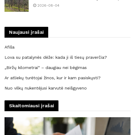
2026-08-04
Naujausi įrašai
Afiša
Lova su patalynės dėže: kada ji iš tiesų praverčia?
„Biržų kilometrai“ – daugiau nei bėgimas
Ar atliekų turėtojai žinos, kur ir kam pasiskųsti?
Nuo vilkų nukentėjusi karvutė neišgyveno
Skaitomiausi įrašai