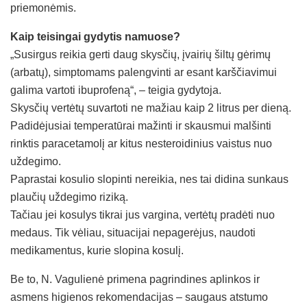
priemonėmis.
Kaip teisingai gydytis namuose?
„Susirgus reikia gerti daug skysčių, įvairių šiltų gėrimų
(arbatų), simptomams palengvinti ar esant karščiavimui
galima vartoti ibuprofeną“, – teigia gydytoja.
Skysčių vertėtų suvartoti ne mažiau kaip 2 litrus per dieną.
Padidėjusiai temperatūrai mažinti ir skausmui malšinti
rinktis paracetamolį ar kitus nesteroidinius vaistus nuo
uždegimo.
Paprastai kosulio slopinti nereikia, nes tai didina sunkaus
plaučių uždegimo riziką.
Tačiau jei kosulys tikrai jus vargina, vertėtų pradėti nuo
medaus. Tik vėliau, situacijai nepagerėjus, naudoti
medikamentus, kurie slopina kosulį.
Be to, N. Vagulienė primena pagrindines aplinkos ir
asmens higienos rekomendacijas – saugaus atstumo