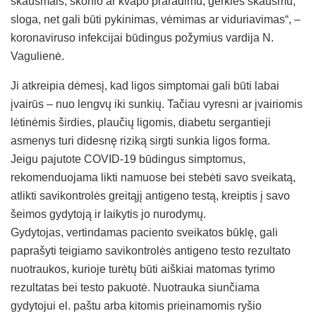
skausmais, skonio ar kvapo praradimu, gerklės skausmu,
sloga, net gali būti pykinimas, vėmimas ar viduriavimas“, –
koronaviruso infekcijai būdingus požymius vardija N.
Vagulienė.
Ji atkreipia dėmesį, kad ligos simptomai gali būti labai
įvairūs – nuo lengvų iki sunkių. Tačiau vyresni ar įvairiomis
lėtinėmis širdies, plaučių ligomis, diabetu sergantieji
asmenys turi didesnę riziką sirgti sunkia ligos forma.
Jeigu pajutote COVID-19 būdingus simptomus,
rekomenduojama likti namuose bei stebėti savo sveikatą,
atlikti savikontrolės greitąjį antigeno testą, kreiptis į savo
šeimos gydytoją ir laikytis jo nurodymų.
Gydytojas, vertindamas paciento sveikatos būklę, gali
paprašyti teigiamo savikontrolės antigeno testo rezultato
nuotraukos, kurioje turėtų būti aiškiai matomas tyrimo
rezultatas bei testo pakuotė. Nuotrauka siunčiama
gydytojui el. paštu arba kitomis prieinamomis ryšio