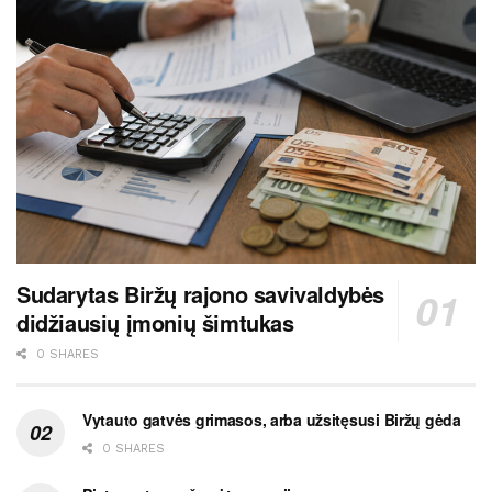
Sudarytas Biržų rajono savivaldybės
didžiausių įmonių šimtukas
0 SHARES
Vytauto gatvės grimasos, arba užsitęsusi Biržų gėda
0 SHARES