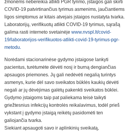
žmonėms nebereikia atlikti PGR tyrimo, įstaigos gali skirti
COVID-19 patvirtinančius tyrimus asmenims, jaučiantiems
ligos simptomus ar kitais atvejais įstaigos nustatyta tvarka.
Laboratorijų, verifikuotų atlikti COVID-19 tyrimus, sąrašą
galima rasti interneto svetainėje
www.nvspl.lt/covid-
19/laboratorijos-verifikuotos-atlikti-covid-19-tyrimus-pgr-
metodu.
Norėdami stacionarinėse gydymo įstaigose lankyti
pacientus, turėtumėte dėvėti nosį ir burną dengiančias
apsaugos priemones. Jų gali nedėvėti negalią turintys
asmenys, kurie dėl savo sveikatos būklės kaukių dėvėti
negali ar jų dėvėjimas galėtų pakenkti sveikatos būklei.
Gydymo įstaigoms taip pat paliekama teisė taikyti
griežtesnius infekcijų kontrolės reikalavimus, todėl prieš
vykstant į gydymo įstaigą reikėtų pasidomėti ten
galiojančia tvarka.
Siekiant apsaugoti savo ir aplinkinių sveikatą,