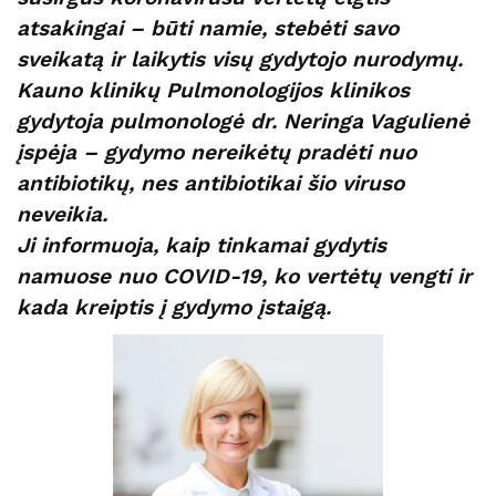
atsakingai – būti namie, stebėti savo
sveikatą ir laikytis visų gydytojo nurodymų.
Kauno klinikų Pulmonologijos klinikos
gydytoja pulmonologė dr. Neringa Vagulienė
įspėja – gydymo nereikėtų pradėti nuo
antibiotikų, nes antibiotikai šio viruso
neveikia.
Ji informuoja, kaip tinkamai gydytis
namuose nuo COVID-19, ko vertėtų vengti ir
kada kreiptis į gydymo įstaigą.