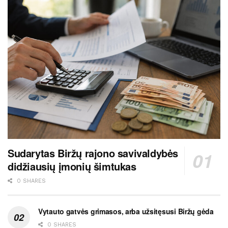
Sudarytas Biržų rajono savivaldybės
didžiausių įmonių šimtukas
0 SHARES
Vytauto gatvės grimasos, arba užsitęsusi Biržų gėda
0 SHARES