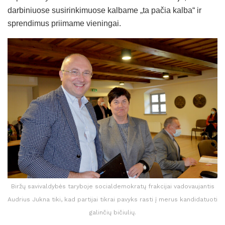
darbiniuose susirinkimuose kalbame „ta pačia kalba“ ir
sprendimus priimame vieningai.
Biržų savivaldybės taryboje socialdemokratų frakcijai vadovaujantis
Audrius Jukna tiki, kad partijai tikrai pavyks rasti į merus kandidatuoti
galinčių bičiulių.