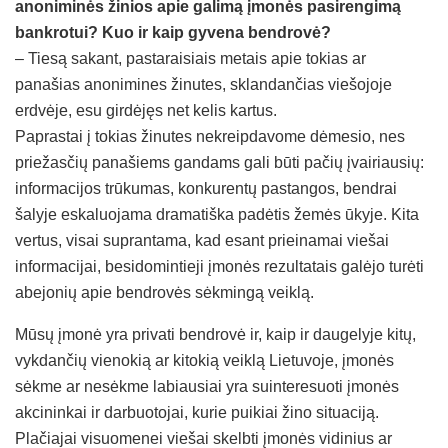
anoniminės žinios apie galimą įmonės pasirengimą
bankrotui? Kuo ir kaip gyvena bendrovė?
– Tiesą sakant, pastaraisiais metais apie tokias ar
panašias anonimines žinutes, sklandančias viešojoje
erdvėje, esu girdėjęs net kelis kartus.
Paprastai į tokias žinutes nekreipdavome dėmesio, nes
priežasčių panašiems gandams gali būti pačių įvairiausių:
informacijos trūkumas, konkurentų pastangos, bendrai
šalyje eskaluojama dramatiška padėtis žemės ūkyje. Kita
vertus, visai suprantama, kad esant prieinamai viešai
informacijai, besidomintieji įmonės rezultatais galėjo turėti
abejonių apie bendrovės sėkmingą veiklą.
Mūsų įmonė yra privati bendrovė ir, kaip ir daugelyje kitų,
vykdančių vienokią ar kitokią veiklą Lietuvoje, įmonės
sėkme ar nesėkme labiausiai yra suinteresuoti įmonės
akcininkai ir darbuotojai, kurie puikiai žino situaciją.
Plačiajai visuomenei viešai skelbti įmonės vidinius ar