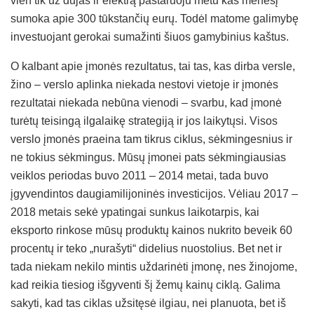
vien tik už dujas ir elektrą pastaruoju metu kas mėnesį
sumoka apie 300 tūkstančių eurų. Todėl matome galimybę
investuojant gerokai sumažinti šiuos gamybinius kaštus.
O kalbant apie įmonės rezultatus, tai tas, kas dirba versle,
žino – verslo aplinka niekada nestovi vietoje ir įmonės
rezultatai niekada nebūna vienodi – svarbu, kad įmonė
turėtų teisingą ilgalaikę strategiją ir jos laikytųsi. Visos
verslo įmonės praeina tam tikrus ciklus, sėkmingesnius ir
ne tokius sėkmingus. Mūsų įmonei pats sėkmingiausias
veiklos periodas buvo 2011 – 2014 metai, tada buvo
įgyvendintos daugiamilijoninės investicijos. Vėliau 2017 –
2018 metais sekė ypatingai sunkus laikotarpis, kai
eksporto rinkose mūsų produktų kainos nukrito beveik 60
procentų ir teko „nurašyti“ didelius nuostolius. Bet net ir
tada niekam nekilo mintis uždarinėti įmonę, nes žinojome,
kad reikia tiesiog išgyventi šį žemų kainų ciklą. Galima
sakyti, kad tas ciklas užsitęsė ilgiau, nei planuota, bet iš