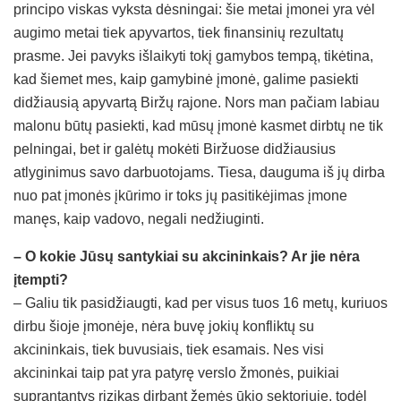
principo viskas vyksta dėsningai: šie metai įmonei yra vėl
augimo metai tiek apyvartos, tiek finansinių rezultatų
prasme. Jei pavyks išlaikyti tokį gamybos tempą, tikėtina,
kad šiemet mes, kaip gamybinė įmonė, galime pasiekti
didžiausią apyvartą Biržų rajone. Nors man pačiam labiau
malonu būtų pasiekti, kad mūsų įmonė kasmet dirbtų ne tik
pelningai, bet ir galėtų mokėti Biržuose didžiausius
atlyginimus savo darbuotojams. Tiesa, dauguma iš jų dirba
nuo pat įmonės įkūrimo ir toks jų pasitikėjimas įmone
manęs, kaip vadovo, negali nedžiuginti.
– O kokie Jūsų santykiai su akcininkais? Ar jie nėra
įtempti?
– Galiu tik pasidžiaugti, kad per visus tuos 16 metų, kuriuos
dirbu šioje įmonėje, nėra buvę jokių konfliktų su
akcininkais, tiek buvusiais, tiek esamais. Nes visi
akcininkai taip pat yra patyrę verslo žmonės, puikiai
suprantantys rizikas dirbant žemės ūkio sektoriuje, todėl