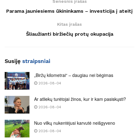
Senesnis įrašas
Parama jauniesiems ūkininkams – investicija į ateitį
Kitas įrašas
Šliaužianti biržiečių protų okupacija
Susiję
straipsniai
„Biržų kilometrai“ – daugiau nei bėgimas
2026-08-04
Ar atliekų turėtojai žinos, kur ir kam pasiskųsti?
2026-08-04
Nuo vilkų nukentėjusi karvutė neišgyveno
2026-08-04