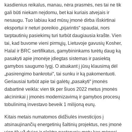
kasdienius reikalus, manau, nėra prasmės, nes tai ne tik
gali būti niekam neįdomu, bet kai kuriais atvejais ir
nesaugu. Tuo labiau kad mūsų įmonė dirba išskirtinai
eksportui ir neturi poreikio „pijarintis“ spaudai, nors
tarptautinių pasiekimų turi turbūt daugiausia krašte. Vien
tai, kad buvome vieni pirmųjų, Lietuvoje gavusių Kosher,
Halal ir BRC sertifikatus, gamybininkams turėtų daug ką
pasakyti apie įmonėje įdiegtas sistemas ir pasiektą
gamybos saugumo lygį. O atsakant į jūsų klausimą dėl
„pasirengimo bankrotui“, tai sunku ir ką pakomentuoti.
Geriausiai turbūt apie tai galėtų „pasakyti“ įmonės
dabartinė veikla: vien tik per šiuos 2022 metus įmonės
akcininkai į įmonės modernizavimą ir gamybos procesų
tobulinimą investavo beveik 1 milijoną eurų.
Kitais metais numatomos didžiulės investicijos į
atsinaujinančių energetinių šaltinių projektus, nes įmonė