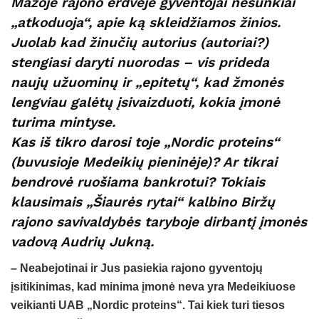
Mažoje rajono erdvėje gyventojai nesunkiai
„atkoduoja“, apie ką skleidžiamos žinios.
Juolab kad žinučių autorius (autoriai?)
stengiasi daryti nuorodas – vis prideda
naujų užuominų ir „epitetų“, kad žmonės
lengviau galėtų įsivaizduoti, kokia įmonė
turima mintyse.
Kas iš tikro darosi toje „Nordic proteins“
(buvusioje Medeikių pieninėje)? Ar tikrai
bendrovė ruošiama bankrotui? Tokiais
klausimais „Šiaurės rytai“ kalbino Biržų
rajono savivaldybės taryboje dirbantį įmonės
vadovą Audrių Jukną.
– Neabejotinai ir Jus pasiekia rajono gyventojų
įsitikinimas, kad minima įmonė neva yra Medeikiuose
veikianti UAB „Nordic proteins“. Tai kiek turi tiesos