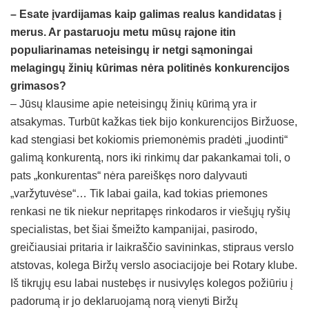
– Esate įvardijamas kaip galimas realus kandidatas į
merus. Ar pastaruoju metu mūsų rajone itin
populiarinamas neteisingų ir netgi sąmoningai
melagingų žinių kūrimas nėra politinės konkurencijos
grimasos?
– Jūsų klausime apie neteisingų žinių kūrimą yra ir
atsakymas. Turbūt kažkas tiek bijo konkurencijos Biržuose,
kad stengiasi bet kokiomis priemonėmis pradėti „juodinti“
galimą konkurentą, nors iki rinkimų dar pakankamai toli, o
pats „konkurentas“ nėra pareiškęs noro dalyvauti
„varžytuvėse“… Tik labai gaila, kad tokias priemones
renkasi ne tik niekur nepritapęs rinkodaros ir viešųjų ryšių
specialistas, bet šiai šmeižto kampanijai, pasirodo,
greičiausiai pritaria ir laikraščio savininkas, stipraus verslo
atstovas, kolega Biržų verslo asociacijoje bei Rotary klube.
Iš tikrųjų esu labai nustebęs ir nusivylęs kolegos požiūriu į
padorumą ir jo deklaruojamą norą vienyti Biržų