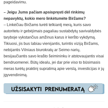
pageidavimu.
– Jeigu Jums pačiam apsispręsti dėl rinkimų
nepavyktų, kokio mero linkėtumėte Biržams?
– Linkėčiau Biržams turėti telkiantį merą, kuris savo
autoritetu ir gebėjimais pagaliau sustabdytų savivaldybės
taryboje vykstančius amžinus karus ir keršto vykdymą.
Tikiuosi, jis bus labiau vienijantis, turintis viziją Biržams,
nebijantis Vilniaus biurokratų ar Seimo narių,
besijaučiantis savo krašto šeimininku ir atstovaujantis visai
bendruomenei. Būtų idealu, jei dar prie viso to būsimasis
meras turėtų praktinį supratimą apie verslą, investicijas ir jų
įgyvendinimą.