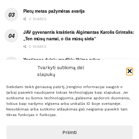
Pietų metas pažymėtas avarija
0 SHARES
JAV gyvenantis kraštietis Algimantas Karolis Grintalis:
„Ten mūsų namai, o čia mūsų siela“
0 SHARES
Ypatingas dviejų medikių likimo ryšys
Tvarkyti sutikimą dėl
0 SHARES
slapukų
Siekdami teikti geriausią patirtį, įrenginio informacijai saugoti ir
(arba) pasiekti naudojame tokias technologijas kaip slapukus. Jei
sutiksime su šiomis technologijomis, galėsime apdoroti duomenis,
tokius kaip naršymo elgsena arba unikalūs ID šioje svetainėje.
Prenumerata
Reklama
Taisyklės
Kontaktai
Nesutikimas arba sutikimo atšaukimas gali neigiamai paveikti tam
tikras funkcijas ir funkcijas.
Sprendimas:
ITBrolis
Priimti