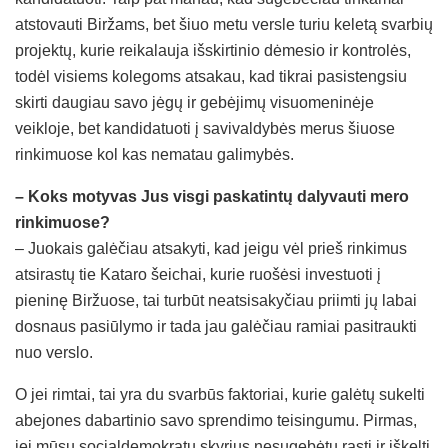
atstovauti Biržams, bet šiuo metu versle turiu keletą svarbių
projektų, kurie reikalauja išskirtinio dėmesio ir kontrolės,
todėl visiems kolegoms atsakau, kad tikrai pasistengsiu
skirti daugiau savo jėgų ir gebėjimų visuomeninėje
veikloje, bet kandidatuoti į savivaldybės merus šiuose
rinkimuose kol kas nematau galimybės.
– Koks motyvas Jus visgi paskatintų dalyvauti mero
rinkimuose?
– Juokais galėčiau atsakyti, kad jeigu vėl prieš rinkimus
atsirastų tie Kataro šeichai, kurie ruošėsi investuoti į
pieninę Biržuose, tai turbūt neatsisakyčiau priimti jų labai
dosnaus pasiūlymo ir tada jau galėčiau ramiai pasitraukti
nuo verslo.
O jei rimtai, tai yra du svarbūs faktoriai, kurie galėtų sukelti
abejones dabartinio savo sprendimo teisingumu. Pirmas,
jei mūsų socialdemokratų skyrius nesugebėtų rasti ir iškelti