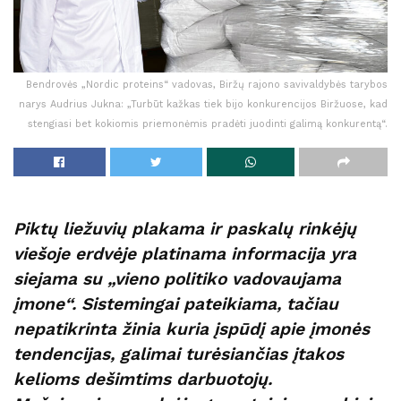
Bendrovės „Nordic proteins“ vadovas, Biržų rajono savivaldybės tarybos
narys Audrius Jukna: „Turbūt kažkas tiek bijo konkurencijos Biržuose, kad
stengiasi bet kokiomis priemonėmis pradėti juodinti galimą konkurentą“.
Piktų liežuvių plakama ir paskalų rinkėjų
viešoje erdvėje platinama informacija yra
siejama su „vieno politiko vadovaujama
įmone“. Sistemingai pateikiama, tačiau
nepatikrinta žinia kuria įspūdį apie įmonės
tendencijas, galimai turėsiančias įtakos
kelioms dešimtims darbuotojų.