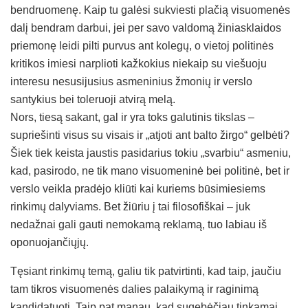
bendruomenę. Kaip tu galėsi sukviesti plačią visuomenės
dalį bendram darbui, jei per savo valdomą žiniasklaidos
priemonę leidi pilti purvus ant kolegų, o vietoj politinės
kritikos imiesi narplioti kažkokius niekaip su viešuoju
interesu nesusijusius asmeninius žmonių ir verslo
santykius bei toleruoji atvirą melą.
Nors, tiesą sakant, gal ir yra toks galutinis tikslas –
supriešinti visus su visais ir „atjoti ant balto žirgo“ gelbėti?
Šiek tiek keista jaustis pasidarius tokiu „svarbiu“ asmeniu,
kad, pasirodo, ne tik mano visuomeninė bei politinė, bet ir
verslo veikla pradėjo kliūti kai kuriems būsimiesiems
rinkimų dalyviams. Bet žiūriu į tai filosofiškai – juk
nedažnai gali gauti nemokamą reklamą, tuo labiau iš
oponuojančiųjų.
Tęsiant rinkimų temą, galiu tik patvirtinti, kad taip, jaučiu
tam tikros visuomenės dalies palaikymą ir raginimą
kandidatuoti. Taip pat manau, kad sugebėčiau tinkamai