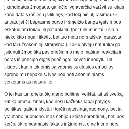
į kandidatus žmogaus, galinčio lygiaverčiai varžyti su kitais
kandidatais (aš esu įsitikinęs, kad tokį bičiulį rasime). O
antras, jei ši beprasmė purvo ir šmeižto banga tęsis ir bus
eskaluojam toliau iki pat rinkimų (per rinkimus tai ir šiaip
nieko kito negali tikėtis, bet tuo metu nors aiškiai parašyta,
kad tai užsakomieji straipsniai). Tokiu atveju natūraliai gali
įsijungti žmogiška pasipriešinimo melo mašinai reakcija ir
noras iš principo elgtis priešingai, kovoti ir įrodyti. Bet
tikiuosi, kad ir tokiomis sąlygomis sukilusios emocijos
sprendimų nepakeis. Nes įrodinėti anoniminiams
veikėjams aš neturiu ko.
O jei kas turi priekaištų mano politinei veiklai, tai aš sveiką
kritiką priimu, žinau, kad nesu kažkoks labai patyręs
politikas, galiu ir klysti, ir turėti neteisingą nuomonę, bet tai
yra mano nuomonė. Ir aš nebijau keisti sprendimų, bet juos
keičiu tik remdamasis faktais ir žiniomis, o ne kieno nors