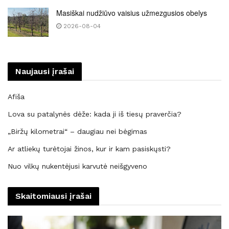
Masiškai nudžiūvo vaisius užmezgusios obelys
2026-08-04
Naujausi įrašai
Afiša
Lova su patalynės dėže: kada ji iš tiesų praverčia?
„Biržų kilometrai“ – daugiau nei bėgimas
Ar atliekų turėtojai žinos, kur ir kam pasiskųsti?
Nuo vilkų nukentėjusi karvutė neišgyveno
Skaitomiausi įrašai