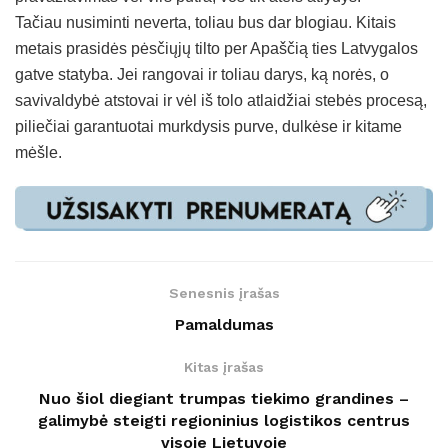
Tačiau nusiminti neverta, toliau bus dar blogiau. Kitais
metais prasidės pėsčiųjų tilto per Apaščią ties Latvygalos
gatve statyba. Jei rangovai ir toliau darys, ką norės, o
savivaldybė atstovai ir vėl iš tolo atlaidžiai stebės procesą,
piliečiai garantuotai murkdysis purve, dulkėse ir kitame
mėšle.
Senesnis įrašas
Pamaldumas
Kitas įrašas
Nuo šiol diegiant trumpas tiekimo grandines –
galimybė steigti regioninius logistikos centrus
visoje Lietuvoje