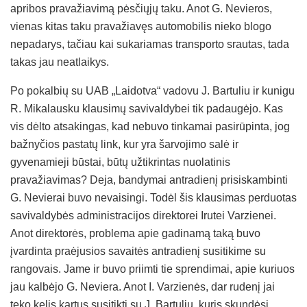
apribos pravažiavimą pėsčiųjų taku. Anot G. Nevieros,
vienas kitas taku pravažiavęs automobilis nieko blogo
nepadarys, tačiau kai sukariamas transporto srautas, tada
takas jau neatlaikys.
Po pokalbių su UAB „Laidotva“ vadovu J. Bartuliu ir kunigu
R. Mikalausku klausimų savivaldybei tik padaugėjo. Kas
vis dėlto atsakingas, kad nebuvo tinkamai pasirūpinta, jog
bažnyčios pastatų link, kur yra šarvojimo salė ir
gyvenamieji būstai, būtų užtikrintas nuolatinis
pravažiavimas? Deja, bandymai antradienį prisiskambinti
G. Nevierai buvo nevaisingi. Todėl šis klausimas perduotas
savivaldybės administracijos direktorei Irutei Varzienei.
Anot direktorės, problema apie gadinamą taką buvo
įvardinta praėjusios savaitės antradienį susitikime su
rangovais. Jame ir buvo priimti tie sprendimai, apie kuriuos
jau kalbėjo G. Neviera. Anot I. Varzienės, dar rudenį jai
teko kelis kartus susitikti su J. Bartuliu, kuris skundėsi