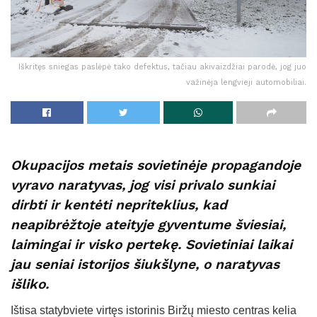
Iškritęs sniegas paslėpė tako defektus, tačiau akivaizdžiai parodė, jog juo
važinėja lengvieji automobiliai.
Okupacijos metais sovietinėje propagandoje
vyravo naratyvas, jog visi privalo sunkiai
dirbti ir kentėti nepriteklius, kad
neapibrėžtoje ateityje gyventume šviesiai,
laimingai ir visko pertekę. Sovietiniai laikai
jau seniai istorijos šiukšlyne, o naratyvas
išliko.
Ištisa statybviete virtęs istorinis Biržų miesto centras kelia