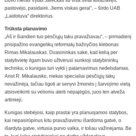
Buvo meras Vytas Jareckas su visa svita atvažiavęs,
pastovėjo, pasidairė. Jiems viskas gerai“, – širdo UAB
„Laidotuva“ direktorius.
Trūksta planavimo
„Aš ir šiandien tuo pėsčiųjų taku pravažiavau“, – pirmadienį
prisipažino evangelikų reformatų bažnyčios klebonas
Rimas Mikalauskas. Dvasininkas sakė, kad kelią per
statybvietę ilgam buvo užtvėrusi sunkioji statybininkų
technika, o kunigas turi vykti į patarnavimus nedelsdamas.
Anot R. Mikalausko, niekas specialiai pėsčiųjų takų
nevažinėja, tačiau ligoti ar senyvi žmonės į šarvojimo vietą
atsisveikinti su velioniu ateiti nepajėgūs, juos ten atveža
artimieji.
Kunigas stebėjosi, kaip prastai yra planuojamos statybos,
kai nepasirūpinus kitu pravažiavimu išardoma gatvė, o
išardyta gatve, virtusia purvo valka, ir toliau važinėjama. Be