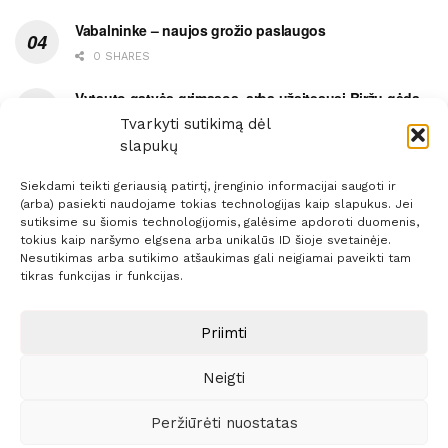
Vabalninke – naujos grožio paslaugos
0 SHARES
Vytauto gatvės grimasos, arba užsitęsusi Biržų gėda
Tvarkyti sutikimą dėl
0 SHARES
slapukų
Siekdami teikti geriausią patirtį, įrenginio informacijai saugoti ir
(arba) pasiekti naudojame tokias technologijas kaip slapukus. Jei
sutiksime su šiomis technologijomis, galėsime apdoroti duomenis,
tokius kaip naršymo elgsena arba unikalūs ID šioje svetainėje.
Prenumerata
Reklama
Taisyklės
Kontaktai
Nesutikimas arba sutikimo atšaukimas gali neigiamai paveikti tam
tikras funkcijas ir funkcijas.
Sprendimas:
ITBrolis
Priimti
© 2021 Visos teisės saugomos
Siaure.lt
Neigti
Peržiūrėti nuostatas