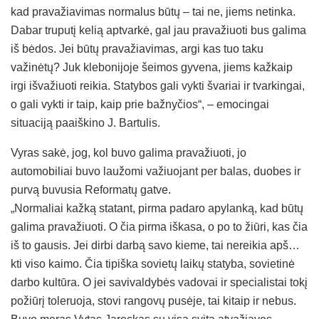
kad pravažiavimas normalus būtų – tai ne, jiems netinka.
Dabar truputį kelią aptvarkė, gal jau pravažiuoti bus galima
iš bėdos. Jei būtų pravažiavimas, argi kas tuo taku
važinėtų? Juk klebonijoje šeimos gyvena, jiems kažkaip
irgi išvažiuoti reikia. Statybos gali vykti švariai ir tvarkingai,
o gali vykti ir taip, kaip prie bažnyčios“, – emocingai
situaciją paaiškino J. Bartulis.
Vyras sakė, jog, kol buvo galima pravažiuoti, jo
automobiliai buvo laužomi važiuojant per balas, duobes ir
purvą buvusia Reformatų gatve.
„Normaliai kažką statant, pirma padaro apylanką, kad būtų
galima pravažiuoti. O čia pirma iškasa, o po to žiūri, kas čia
iš to gausis. Jei dirbi darbą savo kieme, tai nereikia apš…
kti viso kaimo. Čia tipiška sovietų laikų statyba, sovietinė
darbo kultūra. O jei savivaldybės vadovai ir specialistai tokį
požiūrį toleruoja, stovi rangovų pusėje, tai kitaip ir nebus.