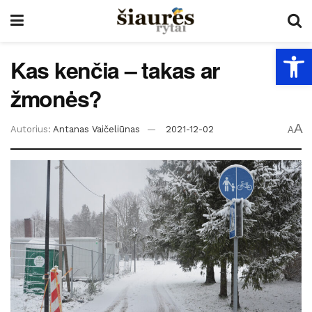
Open
Kas kenčia – takas ar
žmonės?
A
Autorius:
Antanas Vaičeliūnas
2021-12-02
A