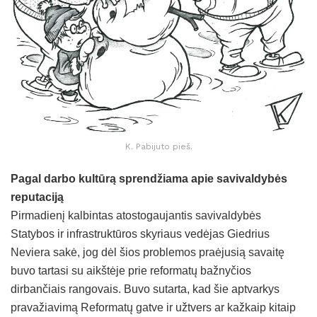
K. Pabijuto pieš.
Pagal darbo kultūrą sprendžiama apie savivaldybės
reputaciją
Pirmadienį kalbintas atostogaujantis savivaldybės
Statybos ir infrastruktūros skyriaus vedėjas Giedrius
Neviera sakė, jog dėl šios problemos praėjusią savaitę
buvo tartasi su aikštėje prie reformatų bažnyčios
dirbančiais rangovais. Buvo sutarta, kad šie aptvarkys
pravažiavimą Reformatų gatve ir užtvers ar kažkaip kitaip