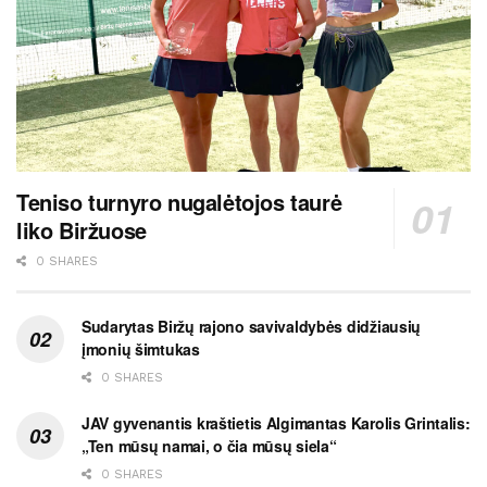
Teniso turnyro nugalėtojos taurė
liko Biržuose
0 SHARES
Sudarytas Biržų rajono savivaldybės didžiausių
įmonių šimtukas
0 SHARES
JAV gyvenantis kraštietis Algimantas Karolis Grintalis:
„Ten mūsų namai, o čia mūsų siela“
0 SHARES