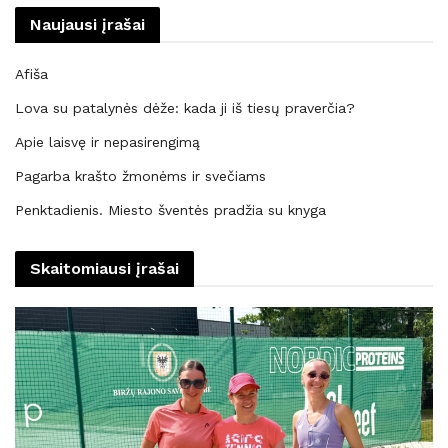
Naujausi įrašai
Afiša
Lova su patalynės dėže: kada ji iš tiesų praverčia?
Apie laisvę ir nepasirengimą
Pagarba krašto žmonėms ir svečiams
Penktadienis. Miesto šventės pradžia su knyga
Skaitomiausi įrašai