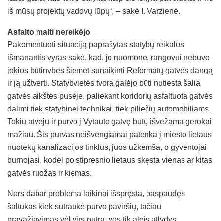
iš mūsų projektų vadovų lūpų“, – sakė I. Varzienė.
Asfalto malti nereikėjo
Pakomentuoti situaciją paprašytas statybų reikalus
išmanantis vyras sakė, kad, jo nuomone, rangovui nebuvo
jokios būtinybės šiemet sunaikinti Reformatų gatvės dangą
ir ją užtverti. Statybvietės tvora galėjo būti nutiesta šalia
gatvės aikštės pusėje, paliekant koridorių asfaltuota gatvės
dalimi tiek statybinei technikai, tiek piliečių automobiliams.
Tokiu atveju ir purvo į Vytauto gatvę būtų išvežama gerokai
mažiau. Šis purvas neišvengiamai patenka į miesto lietaus
nuotekų kanalizacijos tinklus, juos užkemša, o gyventojai
burnojasi, kodėl po stipresnio lietaus skęsta vienas ar kitas
gatvės ruožas ir kiemas.
Nors dabar problema laikinai išspręsta, paspaudęs
šaltukas kiek sutraukė purvo paviršių, tačiau
pravažiavimas vėl virs putra, vos tik ateis atlydys.