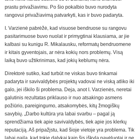
prastu privažiavimu. Po šio pokalbio buvo nurodyta
rangovui privažiavimą patvarkyti, kas ir buvo padaryta.
I. Varzienė pabrėžė, kad visuose bendruose su rangovu
pasitarimuose buvo nuolat ir primygtinai klausiama, ar jie
kalbasi su kunigu R. Mikalausku, reformatų bendruomene
ir kitais gyventojais, ar nėra kokių nors problemų. Visą
laiką buvo užtikrinimas, kad jokių keblumų nėra.
Direktorė sutiko, kad turbūt ne viskas buvo tinkamai
padaryta ir savivaldybės projektų vadovai ne viską atliko iki
galo, jei iškilo ši problema. Deja, anot I. Varzienės, neretai
galutinis rezultatas priklauso ir nuo atsakingo asmens
požiūrio, pareigingumo, atsakomybės, kitų žmogiškų
savybių. „Darbo kultūra yra labai svarbu – pagal ją
sprendžiama tiek apie savivaldybės, tiek apie jos klerkų
reputaciją. Aš pripažįstu, kad šioje vietoje yra problema. Tik
labai gaila, kad tokie dalykai kaip šis iškyla pavėluotai ir ne