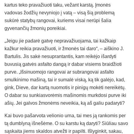
kartus teko pravažiuoti taku, vežant karstą. Įmonės
vadovas žodžių nevyniojo į vatą – visą šią problemą
sukūrė statybų rangovai, kuriems visai nerūpi šalia
gyvenančių žmonių poreikiai.
„Jeigu jie padarė gatvę nepravažiuojama, tai kažkaip
kažkur reikia pravažiuoti, ir žmonės tai daro“, – aiškino J.
Bartulis. Jis sakė nesuprantantis, kam reikėjo išardyti
buvusią gatvės asfalto dangą ir dabar visiems braidžioti
purve. „Išsinuomojo rangovai ar subrangovai asfalto
smulkinimo mašiną, tai ir sumalė viską, ką tik galėjo, kad,
gink, Dieve, dar kartą nuomotis ir pinigų mokėti nereikėtų.
O dabar su sunkiasvorėmis mašinomis murkdosi purve iki
ašių. Jei galvos žmonėms neveikia, ką aš galiu padaryti?
Kai buvo pašarvota velionio urna, tai mes ją rankomis per
tą dumblyną išnešėme. O su karstu ką daryti? Siūliau savo
sąskaita jiems skaldos atvežti ir papilti. Išlyginkit, sakau,