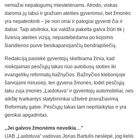
nemažai nepatogumų miestelėnams. Atrodo, viskas
daroma jų labui ir gražiam ateities gyvenimui, bet žmonės
yra nepatenkinti – jie nori oriai ir patogiai gyventi čia ir
dabar. Taip atsitinka, kai valdžia pakelta galva žiūri tik į
šviesią ateities viziją, nepastebėdama po kojomis
šiandienos purve besikapanojančių bendrapiliečių.
Redakciją pasiekė gyventojų skelbiama žinia, kad
niokojamas pėsčiųjų takas nuo autobusų stoties iki
evangelikų reformatų bažnyčios. Bažnyčios klebonijoje
šarvojami mirusieji, ten gyvena žmonės, todėl pėsčiųjų
taku zuja įmonės „Laidotuva“ ir gyventojų automobiliai, nes
aikštę tvarkantys statybininkai užtvėrė pravažiavimą
Reformatų gatve. Pėsčiųjų takas tam nepritaikytas ir yra
gerokai apgadintas.
„Jei galvos žmonėms neveikia…“
UAB „Laidotuva“ vadovas Jonas Bartulis neslėpė, jog kelis