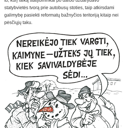
to, kurį laiką statybininkai po darbo uždarydavo
statybvietės tvorą prie autobusų stoties, taip atkirsdami
galimybę pasiekti reformatų bažnyčios teritoriją kitaip nei
pėsčiųjų taku.