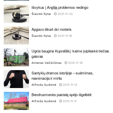
Išvykus į Angliją problemos nedingo
Šiaurės Rytai
2021-11-22
Apgavo iškart dvi moteris
Šiaurės Rytai
2021-11-18
Ugnis baugina Kupreliškį: kaime įsiplieskė trečias
gaisras
Antanas Vaičeliūnas
2021-11-18
Santykių dramos istorijoje – suėmimas,
reanimacija ir mirtis
Alfreda Gudienė
2021-11-13
Bendruomenės pastatą spėjo išgelbėti
Alfreda Gudienė
2021-11-11