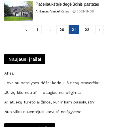
Pačeriaukštėje degė ūkinis pastatas
Antanas Vaičeliūnas
2021-11-09
1
…
20
21
22
Naujausi įrašai
Afiša
Lova su patalynės dėže: kada ji iš tiesų praverčia?
„Biržų kilometrai“ – daugiau nei bėgimas
Ar atliekų turėtojai žinos, kur ir kam pasiskųsti?
Nuo vilkų nukentėjusi karvutė neišgyveno