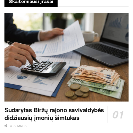
Skaitomiausi įrašai
Sudarytas Biržų rajono savivaldybės
didžiausių įmonių šimtukas
0 SHARES