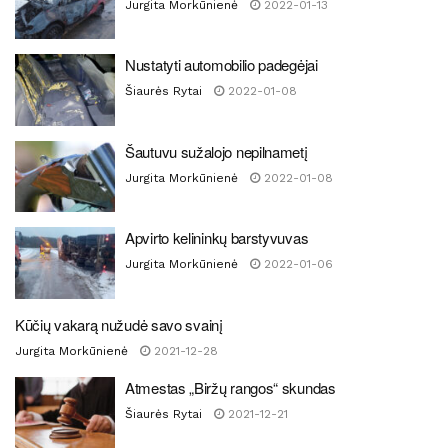
Jurgita Morkūnienė
2022-01-13
Nustatyti automobilio padegėjai
Šiaurės Rytai
2022-01-08
Šautuvu sužalojo nepilnametį
Jurgita Morkūnienė
2022-01-08
Apvirto kelininkų barstyvuvas
Jurgita Morkūnienė
2022-01-06
Kūčių vakarą nužudė savo svainį
Jurgita Morkūnienė
2021-12-28
Atmestas „Biržų rangos“ skundas
Šiaurės Rytai
2021-12-21