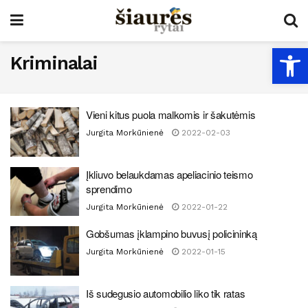
Open
Kriminalai
Vieni kitus puola malkomis ir šakutėmis
Jurgita Morkūnienė
2022-02-03
Įkliuvo belaukdamas apeliacinio teismo
sprendimo
Jurgita Morkūnienė
2022-01-22
Gobšumas įklampino buvusį policininką
Jurgita Morkūnienė
2022-01-15
Iš sudegusio automobilio liko tik ratas