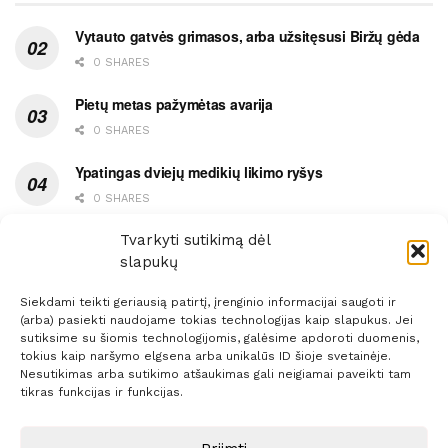
Vytauto gatvės grimasos, arba užsitęsusi Biržų gėda
0 SHARES
Pietų metas pažymėtas avarija
0 SHARES
Ypatingas dviejų medikių likimo ryšys
0 SHARES
Ašaromis baigęsis užėjimas į piceriją
Tvarkyti sutikimą dėl
slapukų
0 SHARES
Siekdami teikti geriausią patirtį, įrenginio informacijai saugoti ir
(arba) pasiekti naudojame tokias technologijas kaip slapukus. Jei
sutiksime su šiomis technologijomis, galėsime apdoroti duomenis,
tokius kaip naršymo elgsena arba unikalūs ID šioje svetainėje.
Nesutikimas arba sutikimo atšaukimas gali neigiamai paveikti tam
Prenumerata
Reklama
Taisyklės
Kontaktai
tikras funkcijas ir funkcijas.
Sprendimas:
ITBrolis