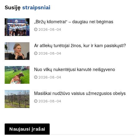
Susiję
straipsniai
„Biržų kilometrai“ – daugiau nei bėgimas
2026-08-04
Ar atliekų turėtojai žinos, kur ir kam pasiskųsti?
2026-08-04
Nuo vilkų nukentėjusi karvutė neišgyveno
2026-08-04
Masiškai nudžiūvo vaisius užmezgusios obelys
2026-08-04
Naujausi įrašai