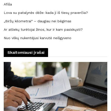
Afiša
Lova su patalynės dėže: kada ji iš tiesų praverčia?
„Biržų kilometrai“ – daugiau nei bėgimas
Ar atliekų turėtojai žinos, kur ir kam pasiskųsti?
Nuo vilkų nukentėjusi karvutė neišgyveno
Skaitomiausi įrašai