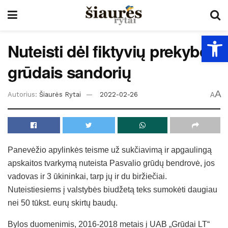
Open
Nuteisti dėl fiktyvių prekybos
grūdais sandorių
A
Autorius:
Šiaurės Rytai
2022-02-26
A
Panevėžio apylinkės teisme už sukčiavimą ir apgaulingą
apskaitos tvarkymą nuteista Pasvalio grūdų bendrovė, jos
vadovas ir 3 ūkininkai, tarp jų ir du biržiečiai.
Nuteistiesiems į valstybės biudžetą teks sumokėti daugiau
nei 50 tūkst. eurų skirtų baudų.
Bylos duomenimis, 2016-2018 metais į UAB „Grūdai LT“