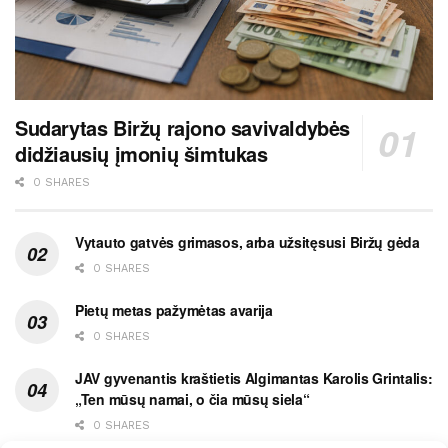
Sudarytas Biržų rajono savivaldybės
didžiausių įmonių šimtukas
0 SHARES
Vytauto gatvės grimasos, arba užsitęsusi Biržų gėda
0 SHARES
Pietų metas pažymėtas avarija
0 SHARES
JAV gyvenantis kraštietis Algimantas Karolis Grintalis:
„Ten mūsų namai, o čia mūsų siela“
0 SHARES