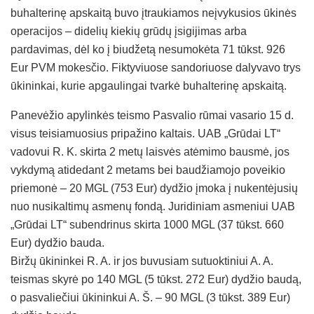
buhalterinę apskaitą buvo įtraukiamos neįvykusios ūkinės
operacijos – didelių kiekių grūdų įsigijimas arba
pardavimas, dėl ko į biudžetą nesumokėta 71 tūkst. 926
Eur PVM mokesčio. Fiktyviuose sandoriuose dalyvavo trys
ūkininkai, kurie apgaulingai tvarkė buhalterinę apskaitą.
Panevėžio apylinkės teismo Pasvalio rūmai vasario 15 d.
visus teisiamuosius pripažino kaltais. UAB „Grūdai LT“
vadovui R. K. skirta 2 metų laisvės atėmimo bausmė, jos
vykdymą atidedant 2 metams bei baudžiamojo poveikio
priemonė – 20 MGL (753 Eur) dydžio įmoka į nukentėjusių
nuo nusikaltimų asmenų fondą. Juridiniam asmeniui UAB
„Grūdai LT“ subendrinus skirta 1000 MGL (37 tūkst. 660
Eur) dydžio bauda.
Biržų ūkininkei R. A. ir jos buvusiam sutuoktiniui A. A.
teismas skyrė po 140 MGL (5 tūkst. 272 Eur) dydžio baudą,
o pasvaliečiui ūkininkui A. Š. – 90 MGL (3 tūkst. 389 Eur)