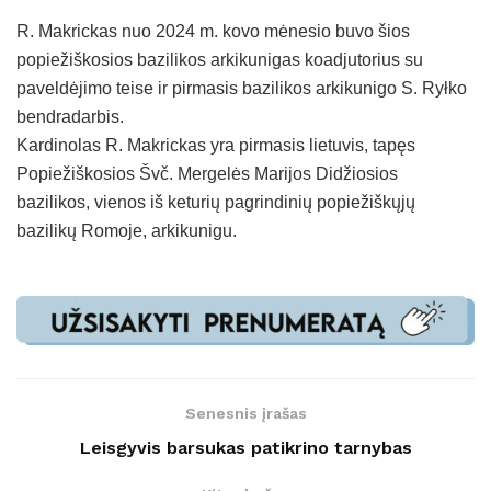
R. Makrickas nuo 2024 m. kovo mėnesio buvo šios
popiežiškosios bazilikos arkikunigas koadjutorius su
paveldėjimo teise ir pirmasis bazilikos arkikunigo S. Ryłko
bendradarbis.
Kardinolas R. Makrickas yra pirmasis lietuvis, tapęs
Popiežiškosios Švč. Mergelės Marijos Didžiosios
bazilikos, vienos iš keturių pagrindinių popiežiškųjų
bazilikų Romoje, arkikunigu.
Senesnis įrašas
Leisgyvis barsukas patikrino tarnybas