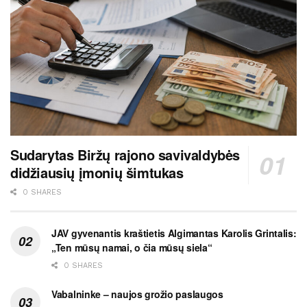
Sudarytas Biržų rajono savivaldybės
didžiausių įmonių šimtukas
0 SHARES
JAV gyvenantis kraštietis Algimantas Karolis Grintalis:
„Ten mūsų namai, o čia mūsų siela“
0 SHARES
Vabalninke – naujos grožio paslaugos