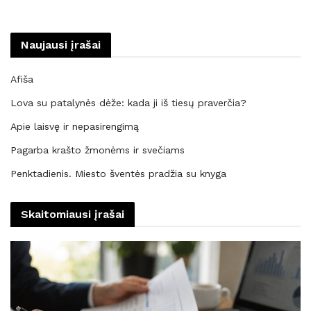
Naujausi įrašai
Afiša
Lova su patalynės dėže: kada ji iš tiesų praverčia?
Apie laisvę ir nepasirengimą
Pagarba krašto žmonėms ir svečiams
Penktadienis. Miesto šventės pradžia su knyga
Skaitomiausi įrašai