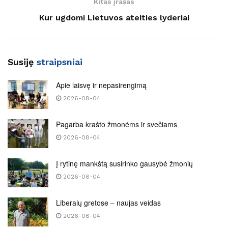
Kitas įrašas
Kur ugdomi Lietuvos ateities lyderiai
Susiję
straipsniai
Apie laisvę ir nepasirengimą
2026-08-04
Pagarba krašto žmonėms ir svečiams
2026-08-04
Į rytinę mankštą susirinko gausybė žmonių
2026-08-04
Liberalų gretose – naujas veidas
2026-08-04