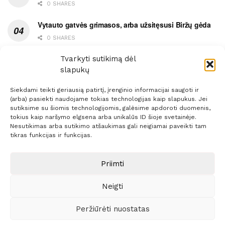
0 SHARES
Vytauto gatvės grimasos, arba užsitęsusi Biržų gėda
0 SHARES
Pietų metas pažymėtas avarija
Tvarkyti sutikimą dėl
slapukų
0 SHARES
Siekdami teikti geriausią patirtį, įrenginio informacijai saugoti ir
(arba) pasiekti naudojame tokias technologijas kaip slapukus. Jei
sutiksime su šiomis technologijomis, galėsime apdoroti duomenis,
tokius kaip naršymo elgsena arba unikalūs ID šioje svetainėje.
Nesutikimas arba sutikimo atšaukimas gali neigiamai paveikti tam
Prenumerata
Reklama
Taisyklės
Kontaktai
tikras funkcijas ir funkcijas.
Sprendimas:
ITBrolis
Priimti
Neigti
© 2021 Visos teisės saugomos
Siaure.lt
Peržiūrėti nuostatas