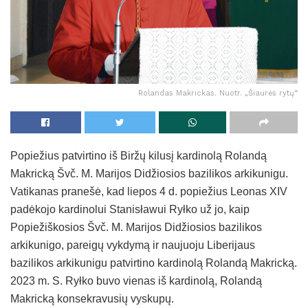
Rolandas Makrickas. Nuotr. „Šiaurės rytų“
Popiežius patvirtino iš Biržų kilusį kardinolą Rolandą
Makricką Švč. M. Marijos Didžiosios bazilikos arkikunigu.
Vatikanas pranešė, kad liepos 4 d. popiežius Leonas XIV
padėkojo kardinolui Stanisławui Ryłko už jo, kaip
Popiežiškosios Švč. M. Marijos Didžiosios bazilikos
arkikunigo, pareigų vykdymą ir naujuoju Liberijaus
bazilikos arkikunigu patvirtino kardinolą Rolandą Makricką.
2023 m. S. Ryłko buvo vienas iš kardinolą, Rolandą
Makricką konsekravusių vyskupų.