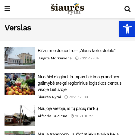
Open
Verslas
Biržų miesto centre – „Alaus kelio stotelė“
Jurgita Morkūnienė
2021-12-04
Nuo šiol diegiant trumpas tiekimo grandines –
galimybė steigti regioninius logistikos centrus
visoje Lietuvoje
Šiaurės Rytai
2021-12-03
Naujoje vietoje, iš tų pačių rankų
Alfreda Gudienė
2021-11-27
Nauja transporto „laužo“ atliekų tvarka kelia