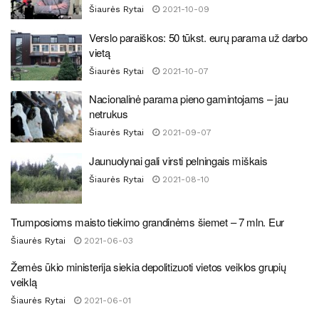
Šiaurės Rytai
2021-10-09
Verslo paraiškos: 50 tūkst. eurų parama už darbo
vietą
Šiaurės Rytai
2021-10-07
Nacionalinė parama pieno gamintojams – jau
netrukus
Šiaurės Rytai
2021-09-07
Jaunuolynai gali virsti pelningais miškais
Šiaurės Rytai
2021-08-10
Trumposioms maisto tiekimo grandinėms šiemet – 7 mln. Eur
Šiaurės Rytai
2021-06-03
Žemės ūkio ministerija siekia depolitizuoti vietos veiklos grupių
veiklą
Šiaurės Rytai
2021-06-01