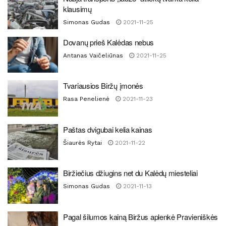
klausimų
Simonas Gudas
2021-11-25
Dovanų prieš Kalėdas nebus
Antanas Vaičeliūnas
2021-11-25
Tvariausios Biržų įmonės
Rasa Penelienė
2021-11-23
Paštas dvigubai kelia kainas
Šiaurės Rytai
2021-11-22
Biržiečius džiugins net du Kalėdų miesteliai
Simonas Gudas
2021-11-13
Pagal šilumos kainą Biržus aplenkė Pravieniškės