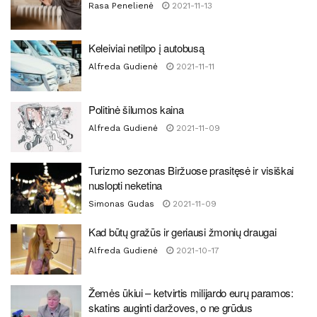
Rasa Penelienė
2021-11-13
Keleiviai netilpo į autobusą
Alfreda Gudienė
2021-11-11
Politinė šilumos kaina
Alfreda Gudienė
2021-11-09
Turizmo sezonas Biržuose prasitęsė ir visiškai
nuslopti neketina
Simonas Gudas
2021-11-09
Kad būtų gražūs ir geriausi žmonių draugai
Alfreda Gudienė
2021-10-17
Žemės ūkiui – ketvirtis milijardo eurų paramos:
skatins auginti daržoves, o ne grūdus