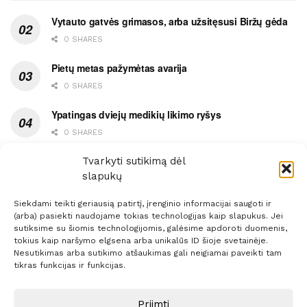
Vytauto gatvės grimasos, arba užsitęsusi Biržų gėda
0 SHARES
Pietų metas pažymėtas avarija
0 SHARES
Ypatingas dviejų medikių likimo ryšys
0 SHARES
Ašaromis baigęsis užėjimas į piceriją
Tvarkyti sutikimą dėl
slapukų
0 SHARES
Siekdami teikti geriausią patirtį, įrenginio informacijai saugoti ir
(arba) pasiekti naudojame tokias technologijas kaip slapukus. Jei
sutiksime su šiomis technologijomis, galėsime apdoroti duomenis,
tokius kaip naršymo elgsena arba unikalūs ID šioje svetainėje.
Nesutikimas arba sutikimo atšaukimas gali neigiamai paveikti tam
Prenumerata
Reklama
Taisyklės
Kontaktai
tikras funkcijas ir funkcijas.
Sprendimas:
ITBrolis
Priimti