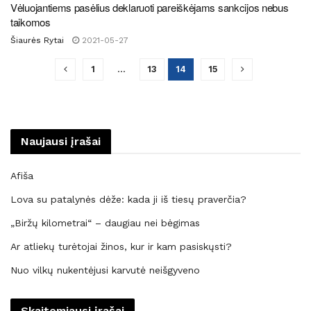
Vėluojantiems pasėlius deklaruoti pareiškėjams sankcijos nebus
taikomos
Šiaurės Rytai
2021-05-27
1
…
13
14
15
Naujausi įrašai
Afiša
Lova su patalynės dėže: kada ji iš tiesų praverčia?
„Biržų kilometrai“ – daugiau nei bėgimas
Ar atliekų turėtojai žinos, kur ir kam pasiskųsti?
Nuo vilkų nukentėjusi karvutė neišgyveno
Skaitomiausi įrašai