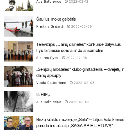
Alis Balbierius
2022-02-12
Šaulius mokė gelbėtis
Kristina Grigaitė
2022-02-08
Televizijos „Dainų dainelės“ konkurse dalyvaus
trys biržiečiai solistai ir du ansambliai
Šiaurės Rytai
2022-02-08
„Senjorų arbatėlės“ klubo gimtadienis – dvejetų ir
dainų apsupty
Vlada Balberienė
2022-02-08
Iš HIFŲ
Alis Balbierius
2022-02-05
Biržų krašto muziejuje „Sėla“ – Lilijos Valatkienės
paroda-instaliacija „SAGA APIE LIETUVĄ“