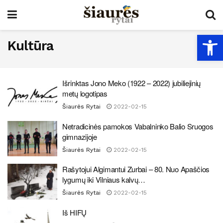
Open
Kultūra
Išrinktas Jono Meko (1922 – 2022) jubiliejinių
metų logotipas
Šiaurės Rytai
2022-02-15
Netradicinės pamokos Vabalninko Balio Sruogos
gimnazijoje
Šiaurės Rytai
2022-02-15
Rašytojui Algimantui Zurbai – 80. Nuo Apaščios
lygumų iki Vilniaus kalvų…
Šiaurės Rytai
2022-02-15
Iš HIFŲ