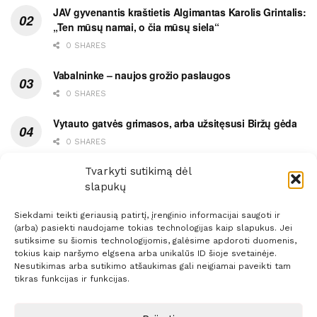
JAV gyvenantis kraštietis Algimantas Karolis Grintalis:
„Ten mūsų namai, o čia mūsų siela“
0 SHARES
Vabalninke – naujos grožio paslaugos
0 SHARES
Vytauto gatvės grimasos, arba užsitęsusi Biržų gėda
0 SHARES
Pietų metas pažymėtas avarija
Tvarkyti sutikimą dėl
slapukų
0 SHARES
Siekdami teikti geriausią patirtį, įrenginio informacijai saugoti ir
(arba) pasiekti naudojame tokias technologijas kaip slapukus. Jei
sutiksime su šiomis technologijomis, galėsime apdoroti duomenis,
tokius kaip naršymo elgsena arba unikalūs ID šioje svetainėje.
Nesutikimas arba sutikimo atšaukimas gali neigiamai paveikti tam
Prenumerata
Reklama
Taisyklės
Kontaktai
tikras funkcijas ir funkcijas.