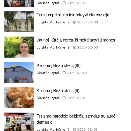
Šiaurės Rytai
2022-02-03
Turistus pritrauks interaktyvi ekspozicija
Jurgita Morkūnienė
2022-02-03
Jaunoji kūrėja norėtų išmokti tapyti žmones
Jurgita Morkūnienė
2022-02-03
Kelionė į Biržų štetlą (III)
Šiaurės Rytai
2022-02-03
Kelionė į Biržų štetlą (II)
Šiaurės Rytai
2022-02-01
Turizmo parodoje biržiečių stendas sulaukė
dėmesio
Jurgita Morkūnienė
2022-02-01