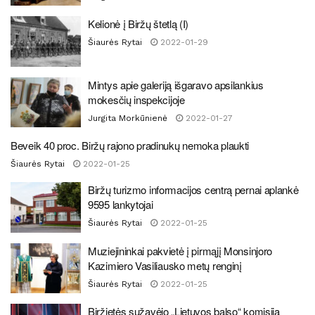
Kelionė į Biržų štetlą (I)
Šiaurės Rytai
2022-01-29
Mintys apie galeriją išgaravo apsilankius
mokesčių inspekcijoje
Jurgita Morkūnienė
2022-01-27
Beveik 40 proc. Biržų rajono pradinukų nemoka plaukti
Šiaurės Rytai
2022-01-25
Biržų turizmo informacijos centrą pernai aplankė
9595 lankytojai
Šiaurės Rytai
2022-01-25
Muziejininkai pakvietė į pirmąjį Monsinjoro
Kazimiero Vasiliausko metų renginį
Šiaurės Rytai
2022-01-25
Biržietės sužavėjo „Lietuvos balso“ komisiją