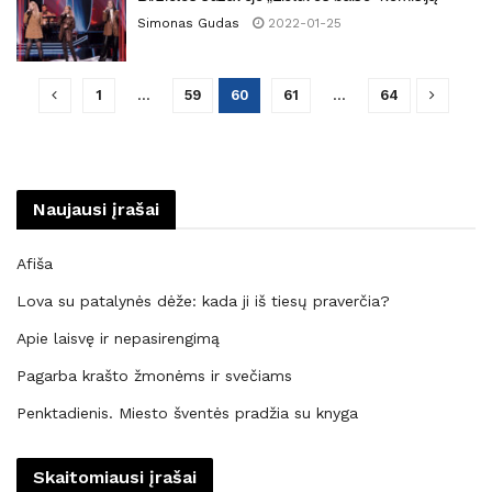
Simonas Gudas
2022-01-25
1
…
59
60
61
…
64
Naujausi įrašai
Afiša
Lova su patalynės dėže: kada ji iš tiesų praverčia?
Apie laisvę ir nepasirengimą
Pagarba krašto žmonėms ir svečiams
Penktadienis. Miesto šventės pradžia su knyga
Skaitomiausi įrašai